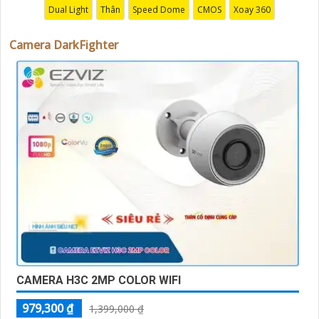
Dual Light
Thân
Speed Dome
CMOS
Xoay 360
Camera DarkFighter
'
CAMERA H3C 2MP COLOR WIFI
979,300 ₫
1,399,000 ₫