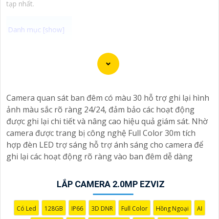
tạp nhất.
Camera DarkFighter là một công nghệ giám sát ban
đêm tiên tiến của Hikvision được thiết kế đặc biệt cho
các camera cao cấp để cung cấp khả năng giám sát tốt
trong môi trường ánh sáng tối. Với công nghệ cảm biến
Camera quan sát ban đêm có màu 30 hỗ trợ ghi lại hình
hình ảnh của camera DarkFighter bạn có thể quan sát
ảnh màu sắc rõ ràng 24/24, đảm bảo các hoạt động
rõ ràng và chi tiết ngay cả trong điều kiện ánh sáng
được ghi lại chi tiết và nâng cao hiệu quả giám sát. Nhờ
yếu. Công nghệ DarkFighter của Hikvision cung cấp
camera được trang bị công nghệ Full Color 30m tích
khả năng tái tạo màu sắc chính xác và hình ảnh sắc nét,
hợp đèn LED trợ sáng hỗ trợ ánh sáng cho camera để
cho phép bạn nhìn rõ ràng vào ban đêm mà không cần
ghi lại các hoạt động rõ ràng vào ban đêm dễ dàng
ánh sáng phụ.
LẮP CAMERA 2.0MP EZVIZ
Có Led
128GB
IP66
3D DNR
Full Color
Hồng Ngoại
AI