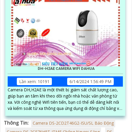
DH-H2AE CAMERA WIFI DAHUA
Lần xem: 10191
6/14/2024 1:56:49 PM
Camera DH,H2AE là một thiết bị giám sát chất lượng cao,
giúp bạn an tâm khi theo dõi ngôi nhà hoặc văn phòng từ
xa. Với công nghệ Wifi tiên tiến, bạn có thể dễ dàng kết nối
và kiểm soát từ xa thông qua ứng dụng di động chỉ bằng vài
thao tác đơn giản
Thông Tin:
Camera DS-2CD2T46G2-ISU/SL Báo Động
Camera DS-2CE76H8T-ITMF Chống Ngược Sáng
DS-