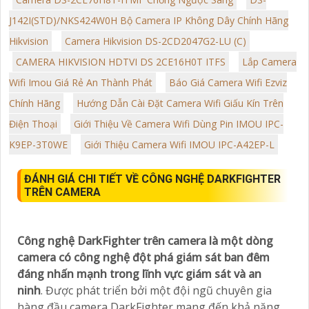
J142I(STD)/NKS424W0H Bộ Camera IP Không Dây Chính Hãng
Hikvision
Camera Hikvision DS-2CD2047G2-LU (C)
CAMERA HIKVISION HDTVI DS 2CE16H0T ITFS
Lắp Camera
Wifi Imou Giá Rẻ An Thành Phát
Báo Giá Camera Wifi Ezviz
Chính Hãng
Hướng Dẫn Cài Đặt Camera Wifi Giấu Kín Trên
Điện Thoại
Giới Thiệu Về Camera Wifi Dùng Pin IMOU IPC-
K9EP-3T0WE
Giới Thiệu Camera Wifi IMOU IPC-A42EP-L
ĐÁNH GIÁ CHI TIẾT VỀ CÔNG NGHỆ DARKFIGHTER
TRÊN CAMERA
Công nghệ DarkFighter trên camera là một dòng
camera có công nghệ đột phá giám sát ban đêm
đáng nhấn mạnh trong lĩnh vực giám sát và an
ninh
. Được phát triển bởi một đội ngũ chuyên gia
hàng đầu camera DarkFighter mang đến khả năng