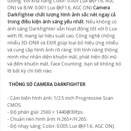
tượng. Với khả năng Color: 0.005 Lux @(F1.6, AGC
ON) và B/W: 0.001 Lux @(F1.6, AGC ON)
Camera
DarkFighter chất lượng hình ảnh sắc nét ngay cả
trong điều kiện ánh sáng yếu nhất
. Nếu không có
ánh sáng DarkFighter vẫn hoạt động tốt với 0 Lux
with IR, mang lại hiệu suất cao. Công nghệ chống
nhiễu 3D-DNR và EXIR giúp loại bỏ hiệu ứng nhiễu
và cung cấp hình ảnh rõ ràng. Với tính năng thông
minh như nhận diện khuôn mặt, phát hiện đội mũ
và đếm khuôn mặt, Face Counting bạn sẽ không bỏ
lỡ bất kỳ chi tiết nào.
THÔNG SỐ CAMERA DARKFIGHTER
- Cảm biến hình ảnh: 1/2.5 inch Progressive Scan
CMOS.
- Độ phân giải: 2560 × 1440@30fps.
- Chuẩn nén hình ảnh: H.265+/H.265.
- Độ nhạy sáng: Color: 0.005 Lux @(F1.6, AGC ON);