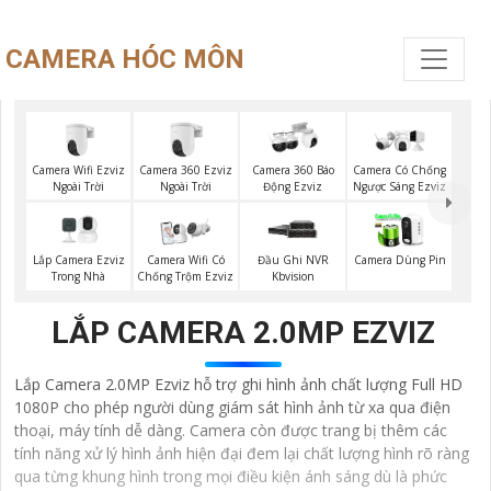
CAMERA HÓC MÔN
Camera Wifi Ezviz
Camera 360 Ezviz
Camera 360 Báo
Camera Có Chống
Ngoài Trời
Ngoài Trời
Động Ezviz
Ngược Sáng Ezviz
Lắp Camera Ezviz
Camera Wifi Có
Đầu Ghi NVR
Camera Dùng Pin
Trong Nhà
Chống Trộm Ezviz
Kbvision
LẮP CAMERA 2.0MP EZVIZ
Lắp Camera 2.0MP Ezviz hỗ trợ ghi hình ảnh chất lượng Full HD
1080P cho phép người dùng giám sát hình ảnh từ xa qua điện
thoại, máy tính dễ dàng. Camera còn được trang bị thêm các
tính năng xử lý hình ảnh hiện đại đem lại chất lượng hình rõ ràng
qua từng khung hình trong mọi điều kiện ánh sáng dù là phức