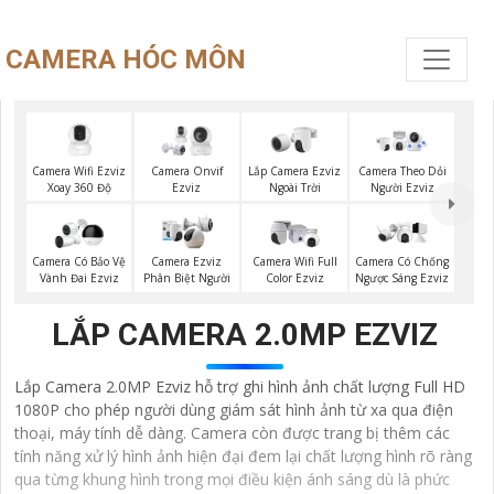
CAMERA HÓC MÔN
Camera Wifi Ezviz
Lắp Camera Ezviz
Camera Onvif
Camera Theo Dỏi
Xoay 360 Độ
Ngoài Trời
Ezviz
Người Ezviz
Camera Có Bảo Vệ
Camera Ezviz
Camera Wifi Full
Camera Có Chống
Vành Đai Ezviz
Phân Biệt Người
Color Ezviz
Ngược Sáng Ezviz
LẮP CAMERA 2.0MP EZVIZ
Lắp Camera 2.0MP Ezviz hỗ trợ ghi hình ảnh chất lượng Full HD
1080P cho phép người dùng giám sát hình ảnh từ xa qua điện
thoại, máy tính dễ dàng. Camera còn được trang bị thêm các
tính năng xử lý hình ảnh hiện đại đem lại chất lượng hình rõ ràng
qua từng khung hình trong mọi điều kiện ánh sáng dù là phức