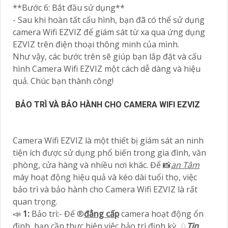
**Bước 6: Bắt đầu sử dụng**
- Sau khi hoàn tất cấu hình, bạn đã có thể sử dụng
camera Wifi EZVIZ để giám sát từ xa qua ứng dụng
EZVIZ trên điện thoại thông minh của mình.
Như vậy, các bước trên sẽ giúp bạn lắp đặt và cấu
hình Camera Wifi EZVIZ một cách dễ dàng và hiệu
quả. Chúc bạn thành công!
BẢO TRÌ VÀ BẢO HÀNH CHO CAMERA WIFI EZVIZ
Camera Wifi EZVIZ là một thiết bị giám sát an ninh
tiện ích được sử dụng phổ biến trong gia đình, văn
phòng, cửa hàng và nhiều nơi khác. Để 📸
an Tâm
máy hoạt động hiệu quả và kéo dài tuổi thọ, việc
bảo trì và bảo hành cho Camera Wifi EZVIZ là rất
quan trọng.
📣
1:
Bảo trì:- Để ®️
đẳng cấp
camera hoạt động ổn
định, bạn cần thực hiện việc bảo trì định kỳ. ♢
Tin