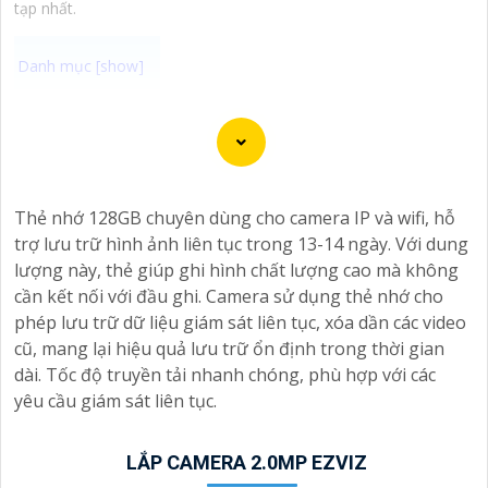
tạp nhất.
"Bạn đang tìm kiếm một giải pháp an ninh hiệu quả và
tiết kiệm? Hãy khám phá Camera Wifi Ezviz - dòng sản
phẩm chính hãng với mức giá rất hấp dẫn. Với thiết kế
hiện đại, dễ dàng lắp đặt và kết nối thông minh qua
Thẻ nhớ 128GB chuyên dùng cho camera IP và wifi, hỗ
Wifi, Camera Wifi Ezviz sẽ giúp bạn giám sát ngôi nhà
trợ lưu trữ hình ảnh liên tục trong 13-14 ngày. Với dung
hoặc văn phòng mọi lúc mọi nơi chỉ bằng một chiếc
lượng này, thẻ giúp ghi hình chất lượng cao mà không
điện thoại thông minh.
cần kết nối với đầu ghi. Camera sử dụng thẻ nhớ cho
Không chỉ vậy, sản phẩm cũng mang lại chất lượng
phép lưu trữ dữ liệu giám sát liên tục, xóa dần các video
hình ảnh sắc nét và độ phân giải cao, cho phép bạn
cũ, mang lại hiệu quả lưu trữ ổn định trong thời gian
theo dõi mọi hoạt động một cách dễ dàng. Đừng bỏ lỡ
dài. Tốc độ truyền tải nhanh chóng, phù hợp với các
cơ hội sở hữu Camera Wifi Ezviz giá rẻ chính hãng để
yêu cầu giám sát liên tục.
bảo vệ tài sản và gia đình của bạn ngay hôm nay!"
Hy vọng đoạn văn trên sẽ giúp bạn trong việc giới
LẮP CAMERA 2.0MP EZVIZ
thiệu sản phẩm Camera Wifi Ezviz.