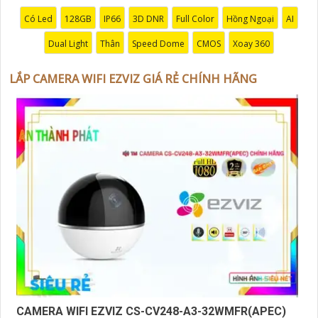
Có Led
128GB
IP66
3D DNR
Full Color
Hồng Ngoại
AI
Dual Light
Thân
Speed Dome
CMOS
Xoay 360
LẮP CAMERA WIFI EZVIZ GIÁ RẺ CHÍNH HÃNG
'
CAMERA WIFI EZVIZ CS-CV248-A3-32WMFR(APEC)