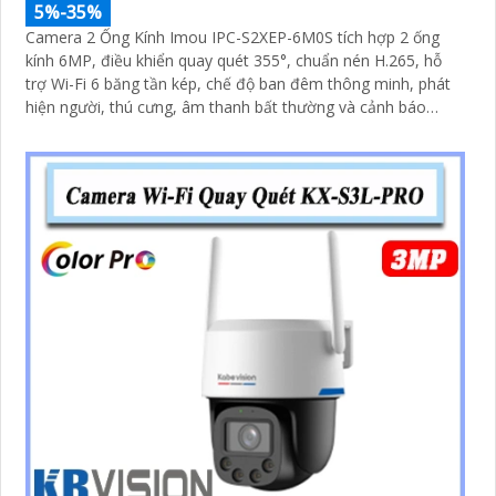
5%-35%
Camera 2 Ống Kính Imou IPC-S2XEP-6M0S tích hợp 2 ống
kính 6MP, điều khiển quay quét 355°, chuẩn nén H.265, hỗ
trợ Wi-Fi 6 băng tần kép, chế độ ban đêm thông minh, phát
hiện người, thú cưng, âm thanh bất thường và cảnh báo
bằng còi và đèn tùy chỉnh, lưu trữ đến 512GB