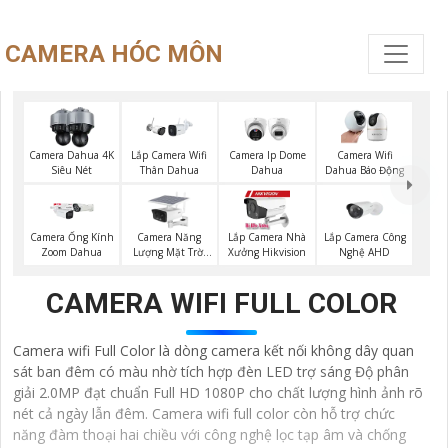
CAMERA HÓC MÔN
Camera Dahua 4K
Lắp Camera Wifi
Camera Ip Dome
Camera Wifi
Siêu Nét
Thân Dahua
Dahua
Dahua Báo Động
Camera Năng
Lắp Camera Công
Camera Ống Kính
Lắp Camera Nhà
Lượng Mặt Trời
Nghệ AHD
Zoom Dahua
Xưởng Hikvision
Dahua
CAMERA WIFI FULL COLOR
Camera wifi Full Color là dòng camera kết nối không dây quan
sát ban đêm có màu nhờ tích hợp đèn LED trợ sáng Độ phân
giải 2.0MP đạt chuẩn Full HD 1080P cho chất lượng hình ảnh rõ
nét cả ngày lẫn đêm. Camera wifi full color còn hỗ trợ chức
năng đàm thoại hai chiều với công nghệ lọc tạp âm và chống