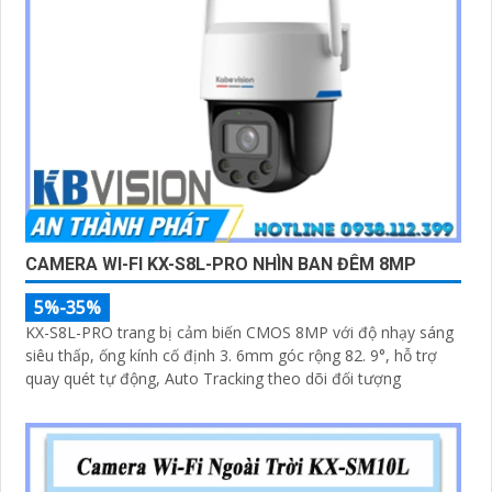
CAMERA WI-FI KX-S8L-PRO NHÌN BAN ĐÊM 8MP
5%-35%
KX-S8L-PRO trang bị cảm biến CMOS 8MP với độ nhạy sáng
siêu thấp, ống kính cố định 3. 6mm góc rộng 82. 9°, hỗ trợ
quay quét tự động, Auto Tracking theo dõi đối tượng