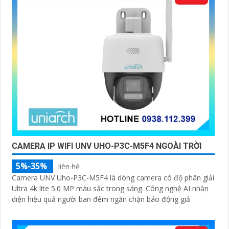
hồng ngoại và công nghệ AI để giữ cho hình ảnh luôn
rõ ràng, ngay cả trong điều kiện ánh sáng yếu.
Với khả năng ghi hình sắc nét và độ phân giải cao,
camera TiOC sẽ giúp bạn yên tâm theo dõi và giám sát
mọi hoạt động xung quanh ngôi nhà hay doanh nghiệp
của mình. Đồng thời, tính năng kết nối mạng thông qua
ứng dụng di động cũng giúp bạn dễ dàng kiểm soát và
quản lý từ xa mọi thứ một cách thuận tiện.
CAMERA IP WIFI UNV UHO-P3C-M5F4 NGOÀI TRỜI
5%-35%
liên hệ
Camera UNV Uho-P3C-M5F4 là dòng camera có độ phân giải
Ultra 4k lite 5.0 MP màu sắc trong sáng. Công nghệ AI nhận
diện hiệu quả người ban đêm ngăn chặn báo động giả