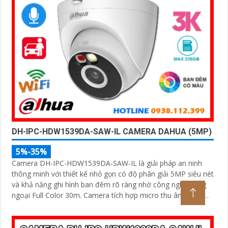
DH-IPC-HDW1539DA-SAW-IL CAMERA DAHUA (5MP)
5%-35%
Camera DH-IPC-HDW1539DA-SAW-IL là giải pháp an ninh
thông minh với thiết kế nhỏ gọn có độ phân giải 5MP siêu nét
và khả năng ghi hình ban đêm rõ ràng nhờ công nghệ hồng
ngoại Full Color 30m. Camera tích hợp micro thu âm, phát
hiện chính xác người và phương tiện, hỗ trợ thẻ nhớ lên đến
256GB, đảm bảo ghi hình liên tục và hiệu quả