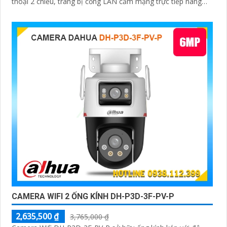
thoại 2 chiều, trang bị cổng LAN cắm mạng trực tiếp nâng
cao độ ổn định
CAMERA WIFI 2 ỐNG KÍNH DH-P3D-3F-PV-P
2,635,500 ₫
3,765,000 ₫