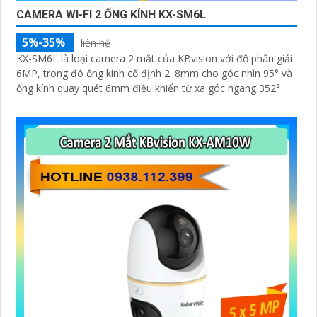
CAMERA WI-FI 2 ỐNG KÍNH KX-SM6L
5%-35%
liên hệ
KX-SM6L là loại camera 2 mắt của KBvision với độ phân giải
6MP, trong đó ống kính cố định 2. 8mm cho góc nhìn 95° và
ống kính quay quét 6mm điều khiển từ xa góc ngang 352°