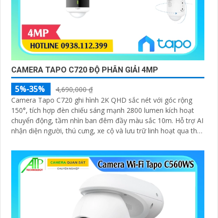
CAMERA TAPO C720 ĐỘ PHÂN GIẢI 4MP
5%-35%
4,690,000 ₫
Camera Tapo C720 ghi hình 2K QHD sắc nét với góc rộng
150°, tích hợp đèn chiếu sáng mạnh 2800 lumen kích hoạt
chuyển động, tầm nhìn ban đêm đầy màu sắc 10m. Hỗ trợ AI
nhận diện người, thú cưng, xe cộ và lưu trữ linh hoạt qua thẻ
nhớ 512GB hoặc đám mây