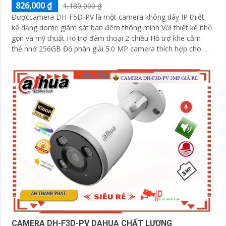
826,000 ₫
1,180,000 ₫
Đượccamera DH-F5D-PV là một camera không dây IP thiết
kế dạng dome giám sát ban đêm thông minh Với thiết kế nhỏ
gọn và mỹ thuật Hỗ trợ đàm thoại 2 chiều Hỗ trợ khe cắm
thẻ nhớ 256GB Độ phân giải 5.0 MP camera thích hợp cho
nhiều loại công trình
CAMERA DH-F3D-PV DAHUA CHẤT LƯỢNG