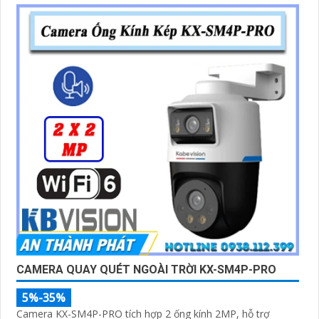
CAMERA QUAY QUÉT NGOÀI TRỜI KX-SM4P-PRO
5%-35%
Camera KX-SM4P-PRO tích hợp 2 ống kính 2MP, hỗ trợ