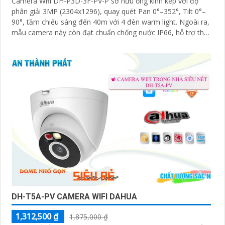
Camera Wifi DH-P3D-3F-PV-P sở hữu ống kính kép với độ
phân giải 3MP (2304x1296), quay quét Pan 0°–352°, Tilt 0°–
90°, tầm chiếu sáng đến 40m với 4 đèn warm light. Ngoài ra,
mẫu camera này còn đạt chuẩn chống nước IP66, hỗ trợ thẻ
nhớ tối đa 256GB, kết nối Wi-Fi 2
DH-T5A-PV CAMERA WIFI DAHUA
1,312,500 ₫
1,875,000 ₫