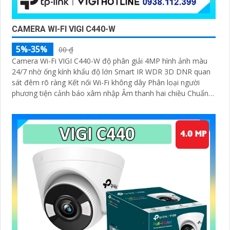
CAMERA WI-FI VIGI C440-W
5%-35%
00 ₫
Camera Wi-Fi VIGI C440-W độ phân giải 4MP hình ảnh màu
24/7 nhờ ống kính khẩu độ lớn Smart IR WDR 3D DNR quan
sát đêm rõ ràng Kết nối Wi-Fi không dây Phân loại người
phương tiện cảnh báo xâm nhập Âm thanh hai chiều Chuẩn
nén H.265+ Lưu trữ microSD 256GB IP66 chống nước