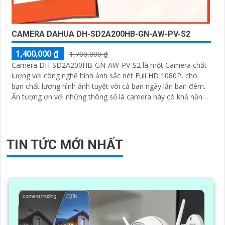
CAMERA DAHUA DH-SD2A200HB-GN-AW-PV-S2
1,400,000 ₫
1,700,000 ₫
Camera DH-SD2A200HB-GN-AW-PV-S2 là một Camera chất
lượng với công nghệ hình ảnh sắc nét Full HD 1080P, cho
bạn chất lượng hình ảnh tuyệt vời cả ban ngày lẫn ban đêm.
Ấn tượng ơn với những thông số là camera này có khả năng
hiển thị hình ảnh màu sắc đầy đủ trong khoảng cách 30m
vào ban đêm
TIN TỨC MỚI NHẤT