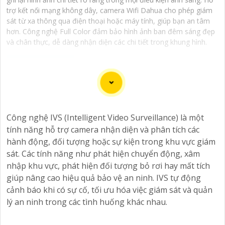
trợ kết nối mạng không dây, camera Wifi Dahua cho phép giám
sát từ xa thông qua điện thoại hoặc máy tính, giúp bạn an tâm
hơn. Công nghệ Full Color đảm bảo hình ảnh ban đêm sáng đẹp
và chân thực, dễ dàng nhận diện các chi tiết trong khung hình.
Camera công nghệ TiOC là một loại camera an ninh
thông minh mới được trang bị công nghệ TiOC
Công nghệ IVS (Intelligent Video Surveillance) là một
(Thermal Imaging for Object Classification). Được thiết
tính năng hỗ trợ camera nhận diện và phân tích các
kế để cung cấp hình ảnh sắt nét và chất lượng cao
hành động, đối tượng hoặc sự kiện trong khu vực giám
trong mọi điều kiện ánh sáng, camera TiOC là sự lựa
sát. Các tính năng như phát hiện chuyển động, xâm
chọn lý tưởng để bảo vệ ngôi nhà hay doanh nghiệp
nhập khu vực, phát hiện đối tượng bỏ rơi hay mất tích
của bạn.
giúp nâng cao hiệu quả bảo vệ an ninh. IVS tự động
Với công nghệ TiOC, camera có khả năng phân biệt rõ
cảnh báo khi có sự cố, tối ưu hóa việc giám sát và quản
ràng giữa người và vật thể khác, giúp hạn chế tối đa
lý an ninh trong các tình huống khác nhau.
việc báo động giả và gửi cảnh báo khi phát hiện sự việc
đáng ngờ. Camera TiOC cũng được trang bị cảm biến