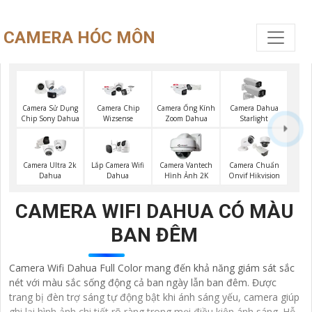
CAMERA HÓC MÔN
Camera Sử Dụng
Camera Chip
Camera Ống Kính
Camera Dahua
Chip Sony Dahua
Wizsense
Zoom Dahua
Starlight
Lắp Camera Wifi
Camera Ultra 2k
Camera Vantech
Camera Chuẩn
Dahua
Dahua
Hình Ảnh 2K
Onvif Hikvision
CAMERA WIFI DAHUA CÓ MÀU
BAN ĐÊM
Camera Wifi Dahua Full Color mang đến khả năng giám sát sắc
nét với màu sắc sống động cả ban ngày lẫn ban đêm. Được
trang bị đèn trợ sáng tự động bật khi ánh sáng yếu, camera giúp
ghi lại hình ảnh chi tiết rõ ràng trong mọi điều kiện ánh sáng. Hỗ