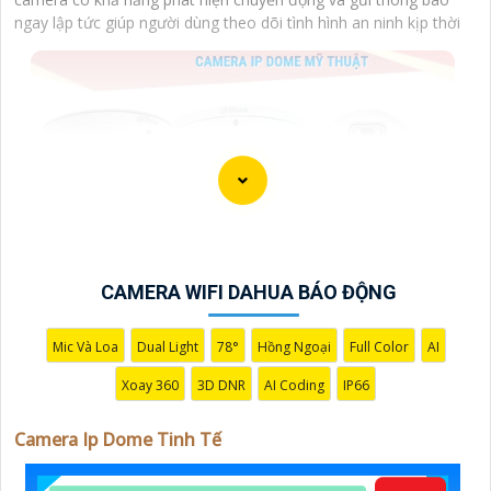
ngay lập tức giúp người dùng theo dõi tình hình an ninh kịp thời
CAMERA WIFI DAHUA BÁO ĐỘNG
Mic Và Loa
Dual Light
78°
Hồng Ngoại
Full Color
AI
Xoay 360
3D DNR
AI Coding
IP66
Camera Ip Dome Tinh Tế