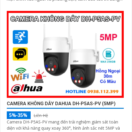
đèn nháy và còi hú
CAMERA KHÔNG DÂY DAHUA DH-P5AS-PV (5MP)
5%-35%
Liên Hệ
Camera DH-P5AS-PV mang đến trải nghiệm giám sát toàn
diện với khả năng quay xoay 360°, hình ảnh sắc nét 5MP và