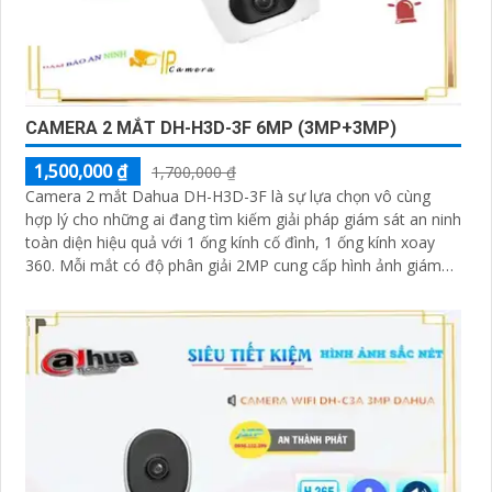
CAMERA 2 MẮT DH-H3D-3F 6MP (3MP+3MP)
1,500,000 ₫
1,700,000 ₫
Camera 2 mắt Dahua DH-H3D-3F là sự lựa chọn vô cùng
hợp lý cho những ai đang tìm kiếm giải pháp giám sát an ninh
toàn diện hiệu quả với 1 ống kính cố đình, 1 ống kính xoay
360. Mỗi mắt có độ phân giải 2MP cung cấp hình ảnh giám
sát sắc nét, hỗ trợ ban đêm có màu, tích hợp mic và loa đàm
thoại 2 chiều, khả năng phát hiện phân biệt người vật độ
chính xác cao