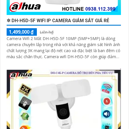
✲ DH-H5D-5F WIFI IP CAMERA GIÁM SÁT GIÁ RẺ
1,499,000 ₫
Liên h₫
Camera Wifi 2 Mắt DH-H5D-5F 10MP (5MP+5MP) là dòng
camera chuyên lắp trong nhà với khả năng giám sát hình ảnh
chất lượng 3K mang lại độ nét cao và đặc biệt là ban đêm có
màu sắc chân thực. Camera wifi DH-H5D-5F còn giúp đảm
bảo an ninh hiệu quả với tính năng phát hiện người và thú
cưng với độ chính xác cao