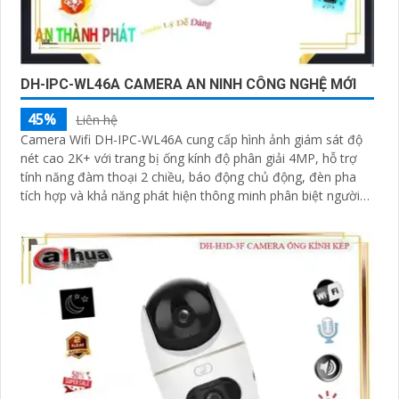
DH-IPC-WL46A CAMERA AN NINH CÔNG NGHỆ MỚI
45%
Liên hệ
Camera Wifi DH-IPC-WL46A cung cấp hình ảnh giám sát độ
nét cao 2K+ với trang bị ống kính độ phân giải 4MP, hỗ trợ
tính năng đàm thoại 2 chiều, báo động chủ động, đèn pha
tích hợp và khả năng phát hiện thông minh phân biệt người
phương tiện, đảm bảo an ninh hiệu quả. Đối với nhu cầu quan
sát an ninh ngoài trời thì camera Dahua DH-IPC-WL46A
chính là sự lựa chọn vô cùng phù hợpCamera an ninh không
dây DH-IPC-WL46A là lựa chọn lý tưởng để bảo vệ ngôi nhà
hoặc văn phòng của bạn