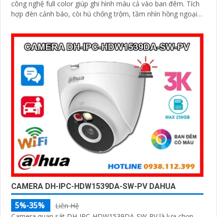
công nghệ full color giúp ghi hình màu cả vào ban đêm. Tích
hợp đèn cảnh báo, còi hú chống trộm, tầm nhìn hồng ngoại
30m, khe thẻ nhớ đến 256GB cùng chuẩn chống nước IP66
camera hoạt động ổn định trong mọi điều kiện
CAMERA DH-IPC-HDW1539DA-SW-PV DAHUA
5%-35%
Liên Hệ
Camera quan sát DH-IPC-HDW1539DA-SW-PV là lựa chọn