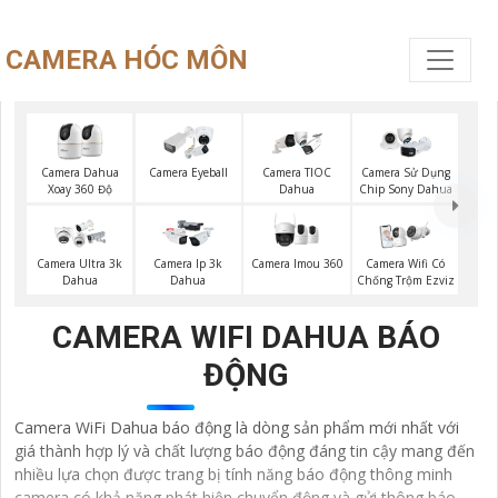
CAMERA HÓC MÔN
Camera Dahua
Camera Eyeball
Camera TIOC
Camera Sử Dụng
Xoay 360 Độ
Dahua
Chip Sony Dahua
Camera Imou 360
Camera Ultra 3k
Camera Ip 3k
Camera Wifi Có
Dahua
Dahua
Chống Trộm Ezviz
CAMERA WIFI DAHUA BÁO
ĐỘNG
Camera WiFi Dahua báo động là dòng sản phẩm mới nhất với
giá thành hợp lý và chất lượng báo động đáng tin cậy mang đến
nhiều lựa chọn được trang bị tính năng báo động thông minh
camera có khả năng phát hiện chuyển động và gửi thông báo