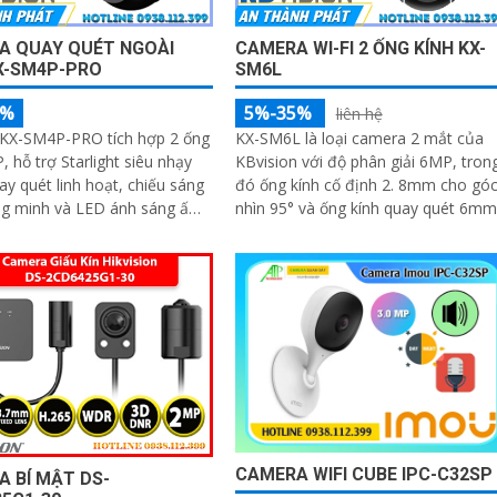
A QUAY QUÉT NGOÀI
CAMERA WI-FI 2 ỐNG KÍNH KX-
X-SM4P-PRO
SM6L
5%
5%-35%
liên hệ
KX-SM4P-PRO tích hợp 2 ống
KX-SM6L là loại camera 2 mắt của
, hỗ trợ Starlight siêu nhạy
KBvision với độ phân giải 6MP, tron
ay quét linh hoạt, chiếu sáng
đó ống kính cố định 2. 8mm cho gó
ng minh và LED ánh sáng ấm
nhìn 95° và ống kính quay quét 6mm
điều khiển từ xa góc ngang 352°
 tối ưu hình ảnh ban đêm
CAMERA WIFI CUBE IPC-C32SP
 BÍ MẬT DS-