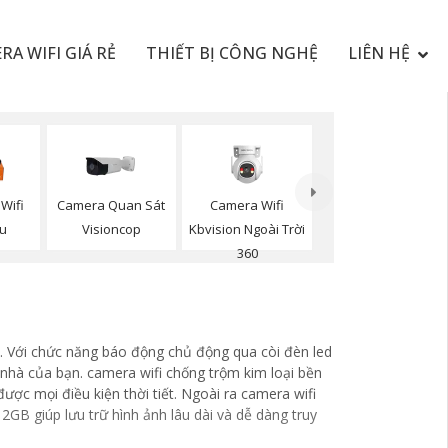
RA WIFI GIÁ RẺ
THIẾT BỊ CÔNG NGHỆ
LIÊN HỆ
Camera Quan Sát
Camera Wifi
Wifi
Visioncop
Kbvision Ngoài Trời
ou
360
. Với chức năng báo động chủ động qua còi đèn led
hà của bạn. camera wifi chống trộm kim loại bền
ợc mọi điều kiện thời tiết. Ngoài ra camera wifi
2GB giúp lưu trữ hình ảnh lâu dài và dễ dàng truy