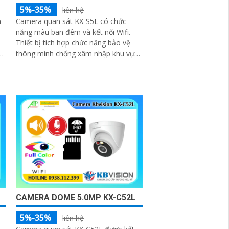
5%-35%
liên hệ
n
Camera quan sát KX-S5L có chức
năng màu ban đêm và kết nối Wifi.
Thiết bị tích hợp chức năng bảo vệ
e
thông minh chống xâm nhập khu vực
ớn
định sẵn trên ống kính
CAMERA DOME 5.0MP KX-C52L
5%-35%
liên hệ