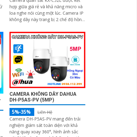
Camera quan sát KX-C52L được kết
xử
hợp giữa giá rẻ và khả năng micro và
loa nghe nói cùng một lúc. Camera IP
không dây này trang bị 2 chế độ hồng
ngoại và led trợ sáng giúp giám sát
ban đêm hiệu quả, thiết kế dome nhỏ
gọn cho ra gốc nhìn rộng đáng để
tham khảo
CAMERA KHÔNG DÂY DAHUA
-
DH-P5AS-PV (5MP)
5%-35%
Liên Hệ
Camera DH-P5AS-PV mang đến trải
nghiệm giám sát toàn diện với khả
năng quay xoay 360°, hình ảnh sắc