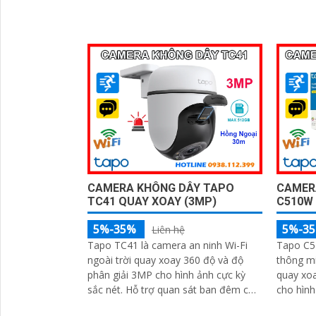
cho camera này được bán nhiều hơn
đầu ghi. Trang bị Chống Ngược Sáng
là camera trang bị ánh sáng kép để
DWDR hì
giám sát ban đêm
CAMERA KHÔNG DÂY TAPO
CAMER
TC41 QUAY XOAY (3MP)
C510W 
5%-35%
5%-3
Liên hệ
Tapo TC41 là camera an ninh Wi-Fi
Tapo C51
ngoài trời quay xoay 360 độ và độ
thông mi
phân giải 3MP cho hình ảnh cực kỳ
quay xoa
sắc nét. Hỗ trợ quan sát ban đêm có
cho hình 
màu nhờ công nghệ hồng ngoại 30m,
công ng