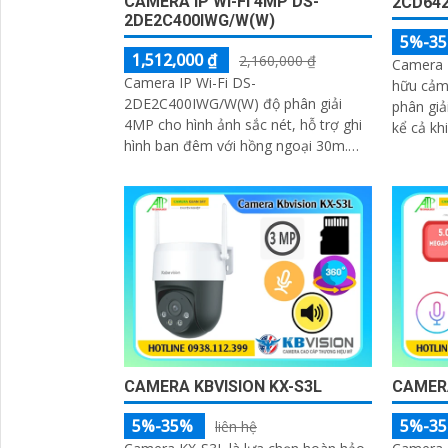
CAMERA IP WI-FI 4MP DS-
2CD642
2DE2C400IWG/W(W)
5%-3
1,512,000 ₫
2,160,000 ₫
Camera 
Camera IP Wi-Fi DS-
hữu cảm
2DE2C400IWG/W(W) độ phân giải
phân giả
4MP cho hình ảnh sắc nét, hỗ trợ ghi
kể cả kh
hình ban đêm với hồng ngoại 30m.
Tích hợp micro, loa và khả năng đàm
thoại hai chiều
CAMERA KBVISION KX-S3L
CAMERA
5%-35%
5%-3
liên hệ