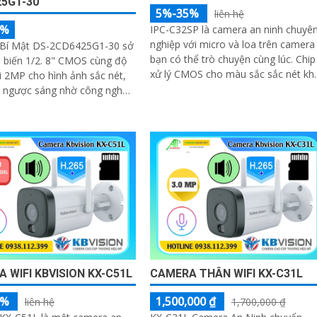
5G1-30
5%-35%
liên hệ
5%
IPC-C32SP là camera an ninh chuyê
nghiệp với micro và loa trên camera
Bí Mật DS-2CD6425G1-30 sở
bạn có thể trò chuyện cùng lúc. Chip
 biến 1/2. 8" CMOS cùng độ
xử lý CMOS cho màu sắc sắc nét kh
i 2MP cho hình ảnh sắc nét,
cắm thẻ nhớ Micro SD dung lượng l
i ngược sáng nhờ công nghệ
WDR thực 120dB. Hỗ trợ nén H
 WIFI KBVISION KX-C51L
CAMERA THÂN WIFI KX-C31L
5%
1,500,000 ₫
liên hệ
1,700,000 ₫