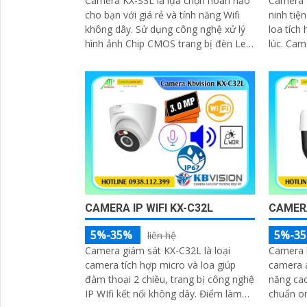
Camera KX-S3L là lựa chọn hoàn hảo
Camera 
cho bạn với giá rẻ và tính năng Wifi
ninh tiệ
không dây. Sử dụng công nghệ xử lý
loa tích
hình ảnh Chip CMOS trang bị đèn Led
lúc. Camera có khả năng kết nối wifi
giúp nhìn có màu vào ban đêm lên
và sử d
đến 30m
cho hình
CAMERA IP WIFI KX-C32L
CAMERA
5%-35%
5%-3
liên hệ
Camera giám sát KX-C32L là loại
Camera k
camera tích hợp micro và loa giúp
camera a
đàm thoại 2 chiều, trang bị công nghệ
năng ca
IP WIfi kết nối không dây. Điểm làm
chuẩn on