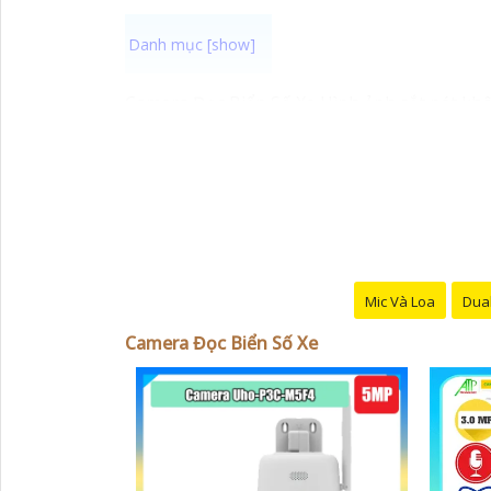
Camera Đọc Biển Số Xe Hình ảnh sắt nét khôn
xác và nhanh chóng. Với công nghệ hiện đại
sát hiệu quả. Hãy trang bị cho hệ thống giá
Mic Và Loa
Dual
Camera Đọc Biển Số Xe