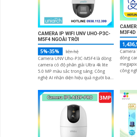
CAMERA
M3F4D 
CAMERA IP WIFI UNV UHO-P3C-
M5F4 NGOÀI TRỜI
1,436,
5%-35%
Camera 
liên hệ
dòng cam
Camera UNV Uho-P3C-M5F4 là dòng
'
megapix
camera có độ phân giải Ultra 4k lite
công ngh
5.0 MP màu sắc trong sáng. Công
CMOS mà
nghệ AI nhận diện hiệu quả người ban
ban đêm
đêm ngăn chặn báo động giả