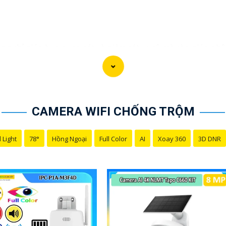
g chỉ giúp bạn quan sát và giám sát xe cộ mà còn giúp nhận 
, camera này có khả năng zoom ,lọc nhiễu và cung cấp hình 
m sát của bạn một camera đọc biển số xe để Tin hơn an toàn 
CAMERA WIFI CHỐNG TRỘM
 Light
78°
Hồng Ngoại
Full Color
AI
Xoay 360
3D DNR