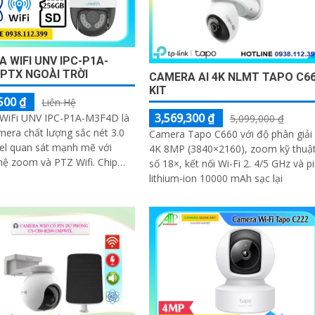
 WIFI UNV IPC-P1A-
PTX NGOÀI TRỜI
CAMERA AI 4K NLMT TAPO C6
KIT
500 ₫
Liên Hệ
3,569,300 ₫
WiFi UNV IPC-P1A-M3F4D là
5,099,000 ₫
era chất lượng sắc nét 3.0
Camera Tapo C660 với độ phân giải
el quan sát mạnh mẽ với
4K 8MP (3840×2160), zoom kỹ thuậ
ệ zoom và PTZ Wifi. Chip
số 18×, kết nối Wi-Fi 2. 4/5 GHz và p
u đẹp hơn giúp giám sát
lithium-ion 10000 mAh sạc lại
 hồng ngoại 30m