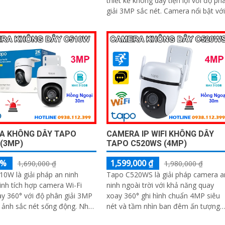
thiết kế không dây tiện lợi với độ ph
giải 3MP sắc nét. Camera nổi bật với
nh ảnh rõ hơn dù ở đâu
khả năng quay xoay 360°, phát hiện
chính xác người và phương tiện, cản
báo tức thì bằng đèn nháy và còi hú
A KHÔNG DÂY TAPO
CAMERA IP WIFI KHÔNG DÂY
(3MP)
TAPO C520WS (4MP)
5%
1,599,000 ₫
1,690,000 ₫
1,980,000 ₫
0W là giải pháp an ninh
Tapo C520WS là giải pháp camera a
nh tích hợp camera Wi-Fi
ninh ngoài trời với khả năng quay
y 360° với độ phân giải 3MP
xoay 360° ghi hình chuẩn 4MP siêu
ảnh sắc nét sống động. Nhờ
nét và tầm nhìn ban đêm ấn tượng
hệ hồng ngoại ban đêm có
lên tới 30m. Tích hợp công nghệ đàm