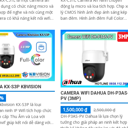
KX-C51L là một camera an
KX-C31L Camera An Ninh chuyển
n dụng có chức năng micro và
động lạ micro và loa tích hợp. Chip 
 hợp để nghe và nói cùng một
lý CMOS hình ảnh đẹp ánh sáng kép
ban đêm. Hình ảnh đêm Full Color
ụng công nghệ ánh sáng kép
30m IP Wifi lưu trữ 256GB
 ảnh sắc nét đến 5
 KX-S3P KBVISION
CAMERA WIFI DAHUA DH-P3AS
5%
PV (3MP)
bvision KX-S3P là loại
1,500,000 ₫
2,500,000 ₫
n ninh IP Wifi tích hợp chức
DH-P3AS-PV Dahua là lựa chọn lý
o cấp Thu Âm và Loa với
tưởng cho giải pháp an ninh kết hợp
vif giúp kết nối dễ dàng với