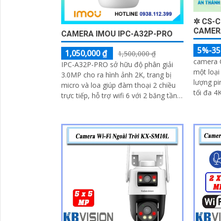
✲ CS-C
CAMER
CAMERA IMOU IPC-A32P-PRO
5%-3
1,050,000 ₫
1,500,000 ₫
camera 
IPC-A32P-PRO sở hữu độ phân giải
một loại
3.0MP cho ra hình ảnh 2K, trang bị
lượng pi
micro và loa giúp đàm thoại 2 chiều
tối đa 4
trực tiếp, hỗ trợ wifi 6 với 2 băng tần
sau tran
2. 4 Ghz và 5 Ghz, trang bị khe...
SD dung 
Wifi IP 