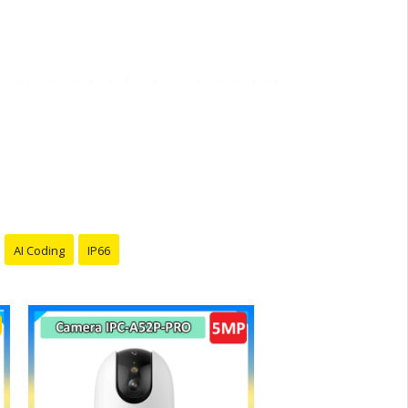
diện và ghi lại biển số xe một cách chính
ảnh rõ nét giúp tăng cường an ninh và giám
và an ninh.
AI Coding
IP66