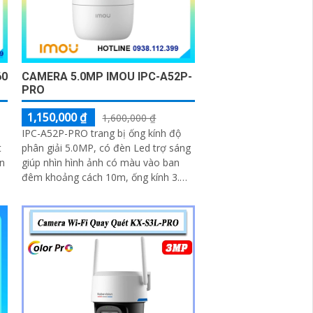
60
CAMERA 5.0MP IMOU IPC-A52P-
PRO
1,150,000 ₫
1,600,000 ₫
IPC-A52P-PRO trang bị ống kính độ
t
phân giải 5.0MP, có đèn Led trợ sáng
in
giúp nhìn hình ảnh có màu vào ban
đêm khoảng cách 10m, ống kính 3.
6mm cho ra gốc nhìn rộng, hỗ trợ
công...