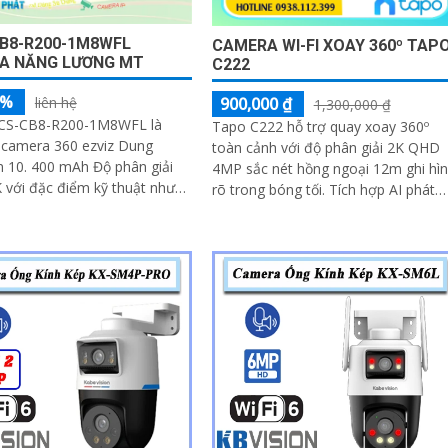
B8-R200-1M8WFL
CAMERA WI-FI XOAY 360º TAP
A NĂNG LƯƠNG MT
C222
5%
900,000 ₫
liên hệ
1,300,000 ₫
CS-CB8-R200-1M8WFL là
Tapo C222 hỗ trợ quay xoay 360º
 camera 360 ezviz Dung
toàn cảnh với độ phân giải 2K QHD
n 10. 400 mAh Độ phân giải
4MP sắc nét hồng ngoại 12m ghi hì
K với đặc điểm kỹ thuật như
rõ trong bóng tối. Tích hợp AI phát
g bị khe cắm thẻ nhớ Micro
hiện chuyển động và báo động bằng
lượng lên đến 512GB kết nối
âm thanh ánh sáng
góc quay rộng với ống kính 3