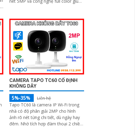
ân
nét 5MP và công nghệ full color giúp
ghi hình màu cả vào ban đêm. Tích
hợp đèn cảnh báo, còi hú chống trộm,
h
tầm nhìn hồng ngoại 30m, khe thẻ
nhớ đến 256GB cùng chuẩn chống
nước IP66 camera hoạt động ổn định
trong mọi điều kiện
CAMERA TAPO TC60 CỐ ĐỊNH
KHÔNG DÂY
5%-35%
Liên hệ
n
Tapo TC60 là camera IP Wi-Fi trong
nhà có độ phân giải 2MP cho hình
ảnh rõ nét từng chi tiết, dù ngày hay
đêm. Nhờ tích hợp đàm thoại 2 chiều,
tầm nhìn hồng ngoại 9m và tính năng