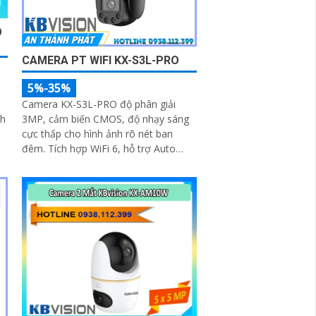
O
CAMERA PT WIFI KX-S3L-PRO
5%-35%
Camera KX-S3L-PRO độ phân giải
nh
3MP, cảm biến CMOS, độ nhạy sáng
cực thấp cho hình ảnh rõ nét ban
đêm. Tích hợp WiFi 6, hỗ trợ Auto
Tracking, phát hiện người và phương
tiện, đàm thoại 2 chiều, báo động còi
hú, đèn chớp