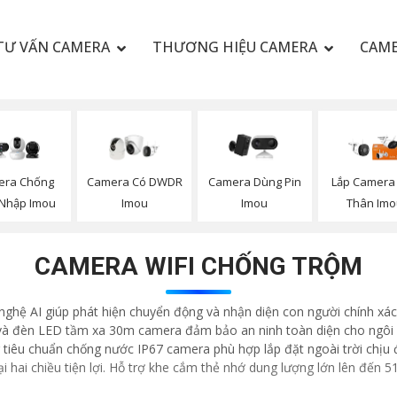
TƯ VẤN CAMERA
THƯƠNG HIỆU CAMERA
CAME
era Chống
Camera Có DWDR
Camera Dùng Pin
Lắp Camera 
Nhập Imou
Imou
Imou
Thân Im
CAMERA WIFI CHỐNG TRỘM
ghệ AI giúp phát hiện chuyển động và nhận diện con người chính xác
à đèn LED tầm xa 30m camera đảm bảo an ninh toàn diện cho ngôi n
tiêu chuẩn chống nước IP67 camera phù hợp lắp đặt ngoài trời chịu đư
 hai chiều tiện lợi. Hỗ trợ khe cắm thẻ nhớ dung lượng lớn lên đến 51