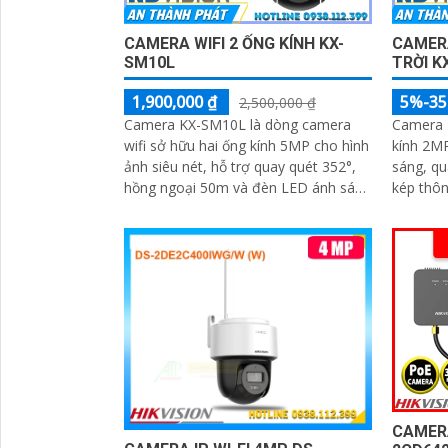
CAMERA WIFI 2 ỐNG KÍNH KX-
CAMER
SM10L
TRỜI K
1,900,000 ₫
5%-3
2,500,000 ₫
Camera KX-SM10L là dòng camera
Camera 
wifi sở hữu hai ống kính 5MP cho hình
kính 2MP
ảnh siêu nét, hỗ trợ quay quét 352°,
sáng, qu
hồng ngoại 50m và đèn LED ánh sáng
kép thô
ấm lên đến 40m
30m. Công nghệ AI-ISP kết hợp cảm
biến lớn
CAMERA