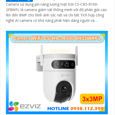
Camera sử dụng pin năng lượng mặt trời CS-CB5-R100-
2F8WFL là camera giám sát thông minh với độ phân giải cao
lên đến 8MP cho hình ảnh sắc nét và chi tiết Tích hợp công
nghệ AI camera có khả năng phát hiện dáng người và
phương tiện báo động khi phát hiện xâm nhập Thiết kế bền
bỉ chống nước IP65 phù hợp lắp đặt trong mọi điều kiện thời
tiết. Camera An Ninh CS-CB5-R100-2F8WFL có khả năng còi
hú, đèn chớp báo động, Wifi Không Dây, chức năng AI deep
learning phân biệt người & phương tiện