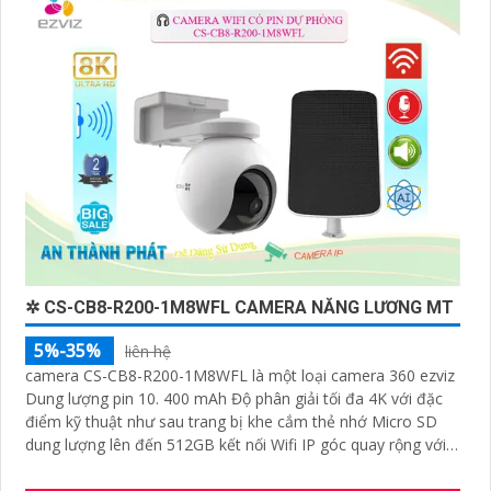
'
✲ CS-CB8-R200-1M8WFL CAMERA NĂNG LƯƠNG MT
5%-35%
liên hệ
camera CS-CB8-R200-1M8WFL là một loại camera 360 ezviz
Dung lượng pin 10. 400 mAh Độ phân giải tối đa 4K với đặc
điểm kỹ thuật như sau trang bị khe cắm thẻ nhớ Micro SD
dung lượng lên đến 512GB kết nối Wifi IP góc quay rộng với
ống kính 3