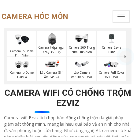
CAMERA HÓC MÔN
Camera Ezviz
Camera Hdparagon
Camera 360 Trong
Camera Ip Dome
Cube
Xoay 360 Độ
Nhà Hikvision
Full Color
Camera Ip Dome
Lắp Camera Ghi
Lắp Camera
Camera Full Color
Dahua
Âm Giá Rẻ
WifiThân Ezviz
360 Ezviz
CAMERA WIFI CÓ CHỐNG TRỘM
EZVIZ
Camera wifi Ezviz tích hợp báo động chống trộm là giải pháp
giám sát thông minh, mang lại hiệu quả bảo vệ an ninh cho nhà
ở, văn phòng, hoặc cửa hàng. Nhờ công nghệ AI, camera có khả
năng phân biệt chuyển động của con người và các vật thể khác,