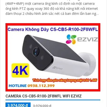
(4MP+4MP) một camera ống kính cố định và một camera
ống kính PTZ quay xoay 360 độ và khả năng kết nối internet
đàm thoại 2 chiều hình ảnh sắc nét cả ban đêm lẫn ban ngày
dễ dàng lắp đặt và sử dụng cho gia đình và văn phòng
Camera an ninh không dây CS-H90-R100-8H44WKFL mang
đến sự an toàn và tiện lợi.
CAMERA CS-CB5-R100-2F8WFL WIFI EZVIZ
3,974,000 ₫
3,974,000 ₫