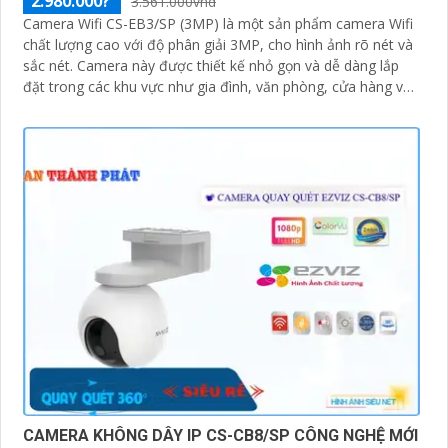
2.980.000?
3.561.000vnd
Camera Wifi CS-EB3/SP (3MP) là một sản phẩm camera Wifi
chất lượng cao với độ phân giải 3MP, cho hình ảnh rõ nét và
sắc nét. Camera này được thiết kế nhỏ gọn và dễ dàng lắp
đặt trong các khu vực như gia đình, văn phòng, cửa hàng và
nhà kho
CAMERA KHÔNG DÂY IP CS-CB8/SP CÔNG NGHỆ MỚI