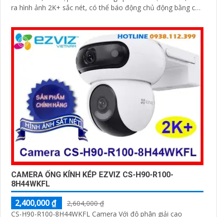
ra hình ảnh 2K+ sắc nét, có thể báo động chủ động bằng còi
và đèn
CAMERA ỐNG KÍNH KÉP EZVIZ CS-H90-R100-
8H44WKFL
2,400,000 ₫
2,604,000 ₫
CS-H90-R100-8H44WKFL Camera Với độ phân giải cao