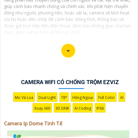
giúp cảnh báo nhanh chóng và chính xác. Khi phát hiện chuyển
động như người, phương tiện, hoặc vật lạ, camera sẽ kích hoạt
còi hú hoặc đèn chớp để cảnh báo. Đồng thời, thông báo sẽ
được gửi trực tiếp đến điện thoại, đảm bảo không gian của bạn
được giám sát và bảo vệ liên tục 24/7.
CAMERA WIFI CÓ CHỐNG TRỘM EZVIZ
Mic Và Loa
Dual Light
78°
Hồng Ngoại
Full Color
AI
Xoay 360
3D DNR
AI Coding
IP66
Camera Ip Dome Tinh Tế