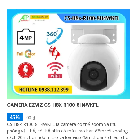
động và đèn chớp, camera giúp nâng cao an ninh hiệu quả.
Đạt chuẩn IP67 có khả năng chống bụi, nước, đảm bảo hoạt
động ổn định trong mọi điều kiện thời tiết
CAMERA EZVIZ CS-H8X-R100-8H4WKFL
45%
00 ₫
CS-H8x-R100-8H4WKFL là camera có thể zoom và thu
phóng vật thể, có thể nhìn có màu vào ban đêm với khoảng
cách 20m, tích hợp micro và loa giúp đàm thoại 2 chiều, cho