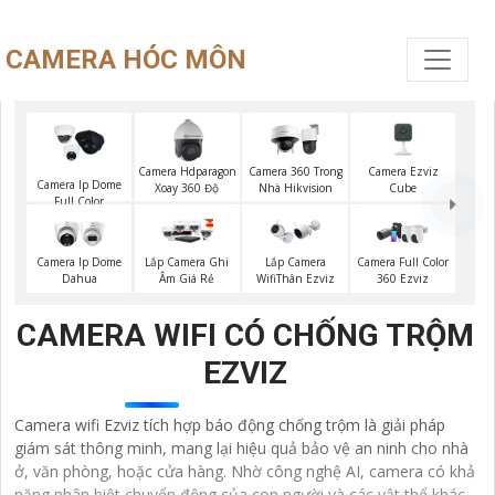
CAMERA HÓC MÔN
Camera Ezviz
Camera Hdparagon
Camera 360 Trong
Camera Ip Dome
Cube
Xoay 360 Độ
Nhà Hikvision
Full Color
Camera Ip Dome
Lắp Camera Ghi
Lắp Camera
Camera Full Color
Dahua
Âm Giá Rẻ
WifiThân Ezviz
360 Ezviz
CAMERA WIFI CÓ CHỐNG TRỘM
EZVIZ
Camera wifi Ezviz tích hợp báo động chống trộm là giải pháp
giám sát thông minh, mang lại hiệu quả bảo vệ an ninh cho nhà
ở, văn phòng, hoặc cửa hàng. Nhờ công nghệ AI, camera có khả
năng phân biệt chuyển động của con người và các vật thể khác,