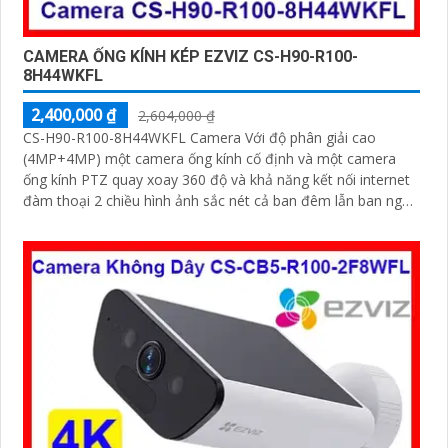
CAMERA ỐNG KÍNH KÉP EZVIZ CS-H90-R100-
8H44WKFL
2,400,000 ₫
2,604,000 ₫
CS-H90-R100-8H44WKFL Camera Với độ phân giải cao
(4MP+4MP) một camera ống kính cố định và một camera
ống kính PTZ quay xoay 360 độ và khả năng kết nối internet
đàm thoại 2 chiều hình ảnh sắc nét cả ban đêm lẫn ban ngày
dễ dàng lắp đặt và sử dụng cho gia đình và văn phòng
Camera an ninh không dây CS-H90-R100-8H44WKFL mang
đến sự an toàn và tiện lợi.