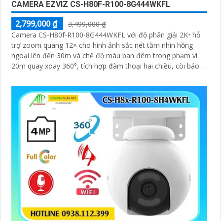
CAMERA EZVIZ CS-H80F-R100-8G444WKFL
2,799,000 ₫
3,499,000 ₫
Camera CS-H80f-R100-8G444WKFL với độ phân giải 2K⁺ hỗ
trợ zoom quang 12× cho hình ảnh sắc nét tầm nhìn hồng
ngoại lên đến 30m và chế độ màu ban đêm trong phạm vi
20m quay xoay 360°, tích hợp đàm thoại hai chiều, còi báo
động và đèn chớp, camera giúp nâng cao an ninh hiệu quả.
Đạt chuẩn IP67 có khả năng chống bụi, nước, đảm bảo hoạt
động ổn định trong mọi điều kiện thời tiết