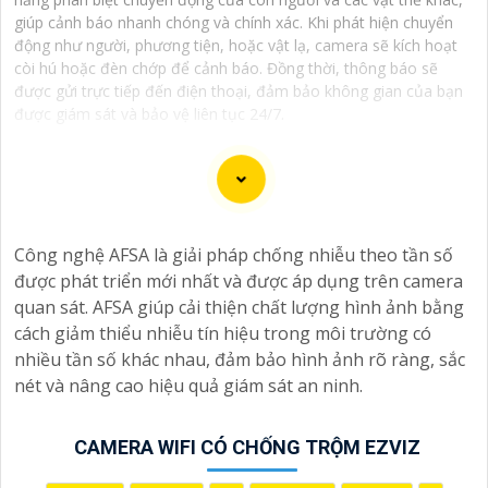
giúp cảnh báo nhanh chóng và chính xác. Khi phát hiện chuyển
động như người, phương tiện, hoặc vật lạ, camera sẽ kích hoạt
còi hú hoặc đèn chớp để cảnh báo. Đồng thời, thông báo sẽ
được gửi trực tiếp đến điện thoại, đảm bảo không gian của bạn
được giám sát và bảo vệ liên tục 24/7.
"Bạn đang tìm kiếm một giải pháp an ninh hiệu quả và
Công nghệ AFSA là giải pháp chống nhiễu theo tần số
tiết kiệm? Hãy khám phá Camera Wifi Ezviz - dòng sản
được phát triển mới nhất và được áp dụng trên camera
phẩm chính hãng với mức giá rất hấp dẫn. Với thiết kế
quan sát. AFSA giúp cải thiện chất lượng hình ảnh bằng
hiện đại, dễ dàng lắp đặt và kết nối thông minh qua
cách giảm thiểu nhiễu tín hiệu trong môi trường có
Wifi, Camera Wifi Ezviz sẽ giúp bạn giám sát ngôi nhà
nhiều tần số khác nhau, đảm bảo hình ảnh rõ ràng, sắc
hoặc văn phòng mọi lúc mọi nơi chỉ bằng một chiếc
nét và nâng cao hiệu quả giám sát an ninh.
điện thoại thông minh.
Không chỉ vậy, sản phẩm cũng mang lại chất lượng
hình ảnh sắc nét và độ phân giải cao, cho phép bạn
CAMERA WIFI CÓ CHỐNG TRỘM EZVIZ
theo dõi mọi hoạt động một cách dễ dàng. Đừng bỏ lỡ