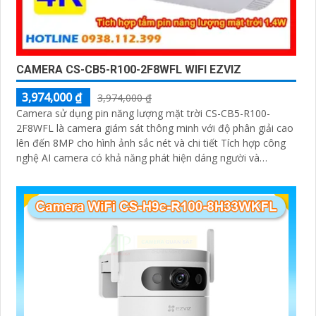
CAMERA CS-CB5-R100-2F8WFL WIFI EZVIZ
3,974,000 ₫
3,974,000 ₫
Camera sử dụng pin năng lượng mặt trời CS-CB5-R100-
2F8WFL là camera giám sát thông minh với độ phân giải cao
lên đến 8MP cho hình ảnh sắc nét và chi tiết Tích hợp công
nghệ AI camera có khả năng phát hiện dáng người và
phương tiện báo động khi phát hiện xâm nhập Thiết kế bền
bỉ chống nước IP65 phù hợp lắp đặt trong mọi điều kiện thời
tiết. Camera An Ninh CS-CB5-R100-2F8WFL có khả năng còi
hú, đèn chớp báo động, Wifi Không Dây, chức năng AI deep
learning phân biệt người & phương tiện