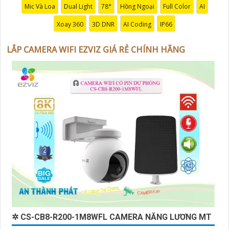
cơ hội sở hữu Camera Wifi Ezviz giá rẻ chính hãng để
Mic Và Loa
Dual Light
78°
Hồng Ngoại
Full Color
AI
bảo vệ tài sản và gia đình của bạn ngay hôm nay!"
Xoay 360
3D DNR
AI Coding
IP66
Hy vọng đoạn văn trên sẽ giúp bạn trong việc giới
thiệu sản phẩm Camera Wifi Ezviz.
LẮP CAMERA WIFI EZVIZ GIÁ RẺ CHÍNH HÃNG
'
✲ CS-CB8-R200-1M8WFL CAMERA NĂNG LƯƠNG MT