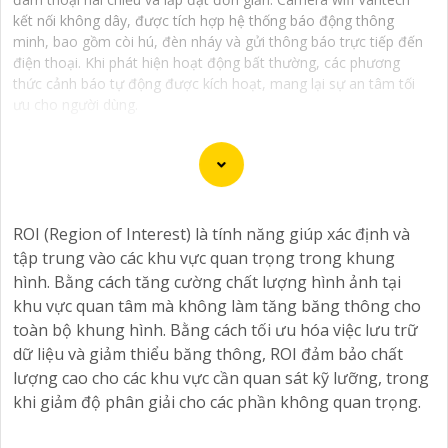
kết nối không dây, được tích hợp hệ thống báo động thông
minh, bao gồm còi hú, đèn nháy và gửi thông báo trực tiếp đến
điện thoại. Khi phát hiện hoạt động bất thường, các phương
thức cảnh báo tự động được kích hoạt, mang lại sự an tâm tối
ưu cho người dùng.
Camera Vantech là một thương hiệu camera an ninh
ROI (Region of Interest) là tính năng giúp xác định và
hàng đầu tại Việt Nam, chúng được thiết kế với công
tập trung vào các khu vực quan trọng trong khung
nghệ hiện đại và chất lượng cao để khẳng định an ninh
hình. Bằng cách tăng cường chất lượng hình ảnh tại
và giám sát tốt cho ngôi nhà, cửa hàng, văn phòng
khu vực quan tâm mà không làm tăng băng thông cho
hoặc doanh nghiệp của bạn.
toàn bộ khung hình. Bằng cách tối ưu hóa việc lưu trữ
Vantech Việt Nam cung cấp các dòng sản phẩm camera
dữ liệu và giảm thiểu băng thông, ROI đảm bảo chất
giám sát chất lượng cao như camera IP, camera HD-
lượng cao cho các khu vực cần quan sát kỹ lưỡng, trong
TVI, camera AHD, camera wifi, camera thông minh, và
khi giảm độ phân giải cho các phần không quan trọng.
nhiều hơn nữa. Các sản phẩm của Vantech được sản
xuất theo tiêu chuẩn chất lượng cao, đáng tin cậy và dễ