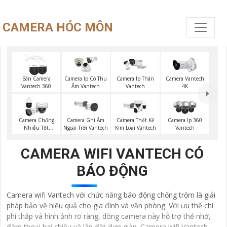
CAMERA HÓC MÔN
Bán Camera
Camera Ip Có Thu
Camera Ip Thân
Camera Vantech
Vantech 360
Âm Vantech
Vantech
4K
Camera Chống
Camera Ghi Âm
Camera Thết Kế
Camera Ip 360
Nhiễu Tốt
Ngoài Trời Vantech
Kim Loại Vantech
Vantech
Vantech
CAMERA WIFI VANTECH CÓ
BÁO ĐỘNG
Camera wifi Vantech với chức năng báo động chống trộm là giải
pháp bảo vệ hiệu quả cho gia đình và văn phòng. Với ưu thế chi
phí thấp và hình ảnh rõ ràng, dòng camera này hỗ trợ thẻ nhớ,
đàm thoại hai chiều và lắp đặt đơn giản. Camera wifi Vantech