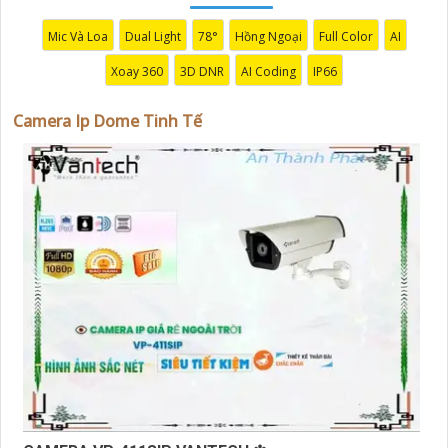
Mic Và Loa
Dual Light
78°
Hồng Ngoại
Full Color
AI
Xoay 360
3D DNR
AI Coding
IP66
Camera Ip Dome Tinh Tế
'