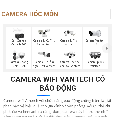
CAMERA HÓC MÔN
Bán Camera
Camera Ip Có Thu
Camera Ip Thân
Camera Vantech
Vantech 360
Âm Vantech
Vantech
4K
Camera Chống
Camera Ghi Âm
Camera Thết Kế
Camera Ip 360
Nhiễu Tốt
Ngoài Trời Vantech
Kim Loại Vantech
Vantech
Vantech
CAMERA WIFI VANTECH CÓ
BÁO ĐỘNG
Camera wifi Vantech với chức năng báo động chống trộm là giải
pháp bảo vệ hiệu quả cho gia đình và văn phòng. Với ưu thế chi
phí thấp và hình ảnh rõ ràng, dòng camera này hỗ trợ thẻ nhớ,
đàm thoại hai chiều và lắp đặt đơn giản. Camera wifi Vantech