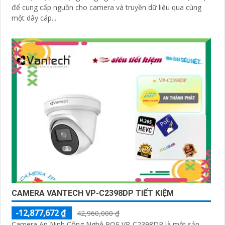
để cung cấp nguồn cho camera và truyền dữ liệu qua cùng
một dây cáp...
CAMERA VANTECH VP-C2398DP TIẾT KIỆM
-12,877,672 ₫
42,960,000 ₫
Camera An Ninh Công Nghệ POE VP-C2398DP là một sản