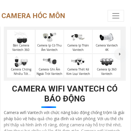
CAMERA HÓC MÔN
Bán Camera
Camera Ip Có Thu
Camera Ip Thân
Camera Vantech
Vantech 360
Âm Vantech
Vantech
4K
Camera Chống
Camera Ghi Âm
Camera Thết Kế
Camera Ip 360
Nhiễu Tốt
Ngoài Trời Vantech
Kim Loại Vantech
Vantech
Vantech
CAMERA WIFI VANTECH CÓ
BÁO ĐỘNG
Camera wifi Vantech với chức năng báo động chống trộm là giải
pháp bảo vệ hiệu quả cho gia đình và văn phòng. Với ưu thế chi
phí thấp và hình ảnh rõ ràng, dòng camera này hỗ trợ thẻ nhớ,
đàm thoại hai chiều và lắp đặt đơn giản. Camera wifi Vantech