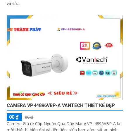
và sử...
CAMERA VP-I4896VBP-A VANTECH THIẾT KẾ ĐẸP
00 ₫
00 ₫
Camera Giá rẻ Cấp Nguồn Qua Dây Mạng VP-i4896VBP-A là
một thiết bị hiện đại và tiên tiến, giúp bạn giám sát an ninh