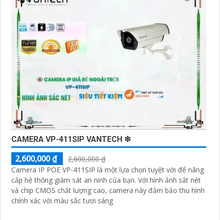
sử dụng.
Điểm mạnh của Camera Vantech là chất lượng dịch vụ
tốt và hỗ trợ khách hàng chu đáo. Đội ngũ nhân viên kỹ
thuật chuyên nghiệp của Vantech sẽ giúp bạn lựa chọn
giải pháp camera phù hợp với nhu cầu và ngân sách
của bạn.
Nếu bạn đang tìm kiếm một giải pháp giám sát an ninh
tốt cho ngôi nhà hoặc doanh nghiệp của mình, Camera
Vantech Việt Nam là một lựa chọn hàng đầu mà bạn có
thể tin tưởng.
CAMERA VP-411SIP VANTECH ❇
2,600,000 ₫
2,600,000 ₫
Camera IP POE VP-411SIP là một lựa chọn tuyệt vời để nâng
cấp hệ thống giám sát an ninh của bạn. Với hình ảnh sắt nét
và chip CMOS chất lượng cao, camera này đảm bảo thu hình
chính xác với màu sắc tươi sáng