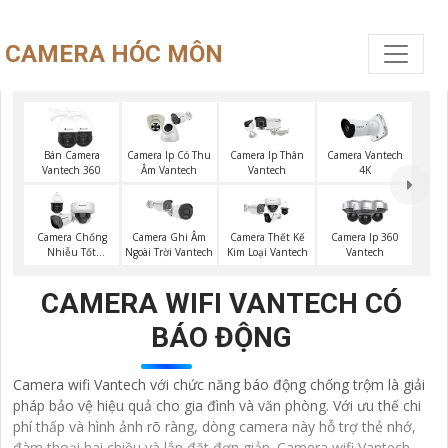
CAMERA HÓC MÔN
Bán Camera
Camera Ip Có Thu
Camera Ip Thân
Camera Vantech
Vantech 360
Âm Vantech
Vantech
4K
Camera Chống
Camera Ghi Âm
Camera Thết Kế
Camera Ip 360
Nhiễu Tốt
Ngoài Trời Vantech
Kim Loại Vantech
Vantech
Vantech
CAMERA WIFI VANTECH CÓ
BÁO ĐỘNG
Camera wifi Vantech với chức năng báo động chống trộm là giải
pháp bảo vệ hiệu quả cho gia đình và văn phòng. Với ưu thế chi
phí thấp và hình ảnh rõ ràng, dòng camera này hỗ trợ thẻ nhớ,
đàm thoại hai chiều và lắp đặt đơn giản. Camera wifi Vantech