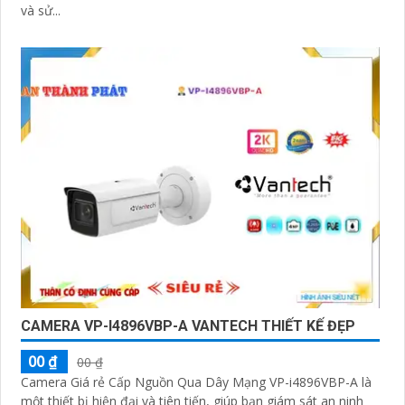
và sử...
CAMERA VP-I4896VBP-A VANTECH THIẾT KẾ ĐẸP
00 ₫
00 ₫
Camera Giá rẻ Cấp Nguồn Qua Dây Mạng VP-i4896VBP-A là
một thiết bị hiện đại và tiên tiến, giúp bạn giám sát an ninh