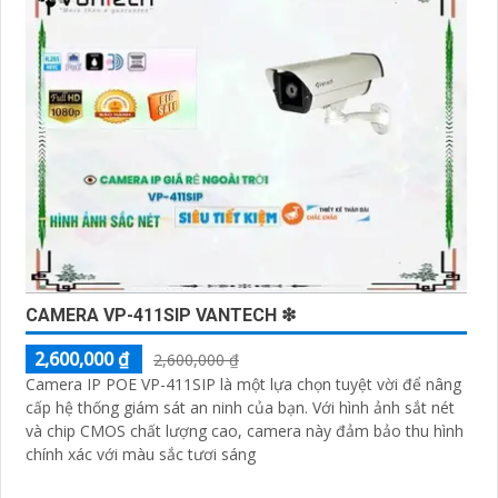
sử dụng.
Điểm mạnh của Camera Vantech là chất lượng dịch vụ
tốt và hỗ trợ khách hàng chu đáo. Đội ngũ nhân viên kỹ
thuật chuyên nghiệp của Vantech sẽ giúp bạn lựa chọn
giải pháp camera phù hợp với nhu cầu và ngân sách
của bạn.
Nếu bạn đang tìm kiếm một giải pháp giám sát an ninh
tốt cho ngôi nhà hoặc doanh nghiệp của mình, Camera
Vantech Việt Nam là một lựa chọn hàng đầu mà bạn có
thể tin tưởng.
CAMERA VP-411SIP VANTECH ❇
2,600,000 ₫
2,600,000 ₫
Camera IP POE VP-411SIP là một lựa chọn tuyệt vời để nâng
cấp hệ thống giám sát an ninh của bạn. Với hình ảnh sắt nét
và chip CMOS chất lượng cao, camera này đảm bảo thu hình
chính xác với màu sắc tươi sáng