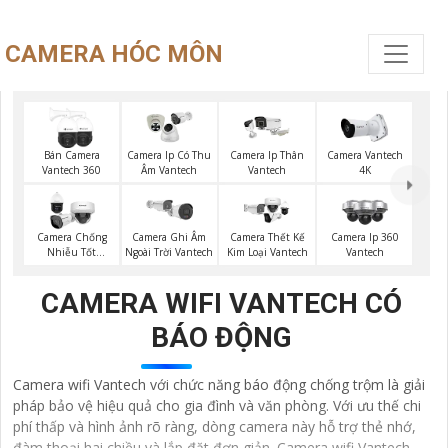
CAMERA HÓC MÔN
Bán Camera
Camera Ip Có Thu
Camera Ip Thân
Camera Vantech
Vantech 360
Âm Vantech
Vantech
4K
Camera Chống
Camera Ghi Âm
Camera Thết Kế
Camera Ip 360
Nhiễu Tốt
Ngoài Trời Vantech
Kim Loại Vantech
Vantech
Vantech
CAMERA WIFI VANTECH CÓ
BÁO ĐỘNG
Camera wifi Vantech với chức năng báo động chống trộm là giải
pháp bảo vệ hiệu quả cho gia đình và văn phòng. Với ưu thế chi
phí thấp và hình ảnh rõ ràng, dòng camera này hỗ trợ thẻ nhớ,
đàm thoại hai chiều và lắp đặt đơn giản. Camera wifi Vantech