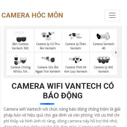
CAMERA HÓC MÔN
Bán Camera
Camera Ip Có Thu
Camera Ip Thân
Camera Vantech
Vantech 360
Âm Vantech
Vantech
4K
Camera Chống
Camera Ghi Âm
Camera Thết Kế
Camera Ip 360
Nhiễu Tốt
Ngoài Trời Vantech
Kim Loại Vantech
Vantech
Vantech
CAMERA WIFI VANTECH CÓ
BÁO ĐỘNG
Camera wifi Vantech với chức năng báo động chống trộm là giải
pháp bảo vệ hiệu quả cho gia đình và văn phòng. Với ưu thế chi
phí thấp và hình ảnh rõ ràng, dòng camera này hỗ trợ thẻ nhớ,
đàm thoại hai chiều và lắp đặt đơn giản. Camera wifi Vantech