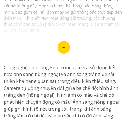
kết nối không dây, được tích hợp hệ thống báo động thông
minh, bao gồm còi hú, đèn nháy và gửi thông báo trực tiếp đến
điện thoại. Khi phát hiện hoạt động bất thường, các phương
thức cảnh báo tự động được kích hoạt, mang lại sự an tâm tối
ưu cho người dùng.
Camera Vantech là một thương hiệu camera an ninh
Công nghệ ánh sáng kép trong camera sử dụng kết
hàng đầu tại Việt Nam, chúng được thiết kế với công
hợp ánh sáng hồng ngoại và ánh sáng trắng để cải
nghệ hiện đại và chất lượng cao để khẳng định an ninh
thiện khả năng quan sát trong điều kiện thiếu sáng.
và giám sát tốt cho ngôi nhà, cửa hàng, văn phòng
Camera tự động chuyển đổi giữa ba chế độ: hình ảnh
hoặc doanh nghiệp của bạn.
trắng đen (hồng ngoại), hình ảnh có màu và chế độ
Vantech Việt Nam cung cấp các dòng sản phẩm camera
phát hiện chuyển động có màu. Ánh sáng hồng ngoại
giám sát chất lượng cao như camera IP, camera HD-
giúp ghi hình rõ nét trong tối, trong khi ánh sáng
TVI, camera AHD, camera wifi, camera thông minh, và
trắng làm rõ chi tiết và màu sắc khi có đủ ánh sáng.
nhiều hơn nữa. Các sản phẩm của Vantech được sản
xuất theo tiêu chuẩn chất lượng cao, đáng tin cậy và dễ