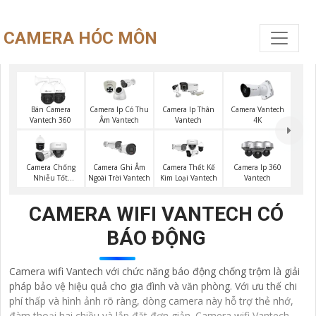
CAMERA HÓC MÔN
Bán Camera
Camera Ip Có Thu
Camera Ip Thân
Camera Vantech
Vantech 360
Âm Vantech
Vantech
4K
Camera Chống
Camera Ghi Âm
Camera Thết Kế
Camera Ip 360
Nhiễu Tốt
Ngoài Trời Vantech
Kim Loại Vantech
Vantech
Vantech
CAMERA WIFI VANTECH CÓ
BÁO ĐỘNG
Camera wifi Vantech với chức năng báo động chống trộm là giải
pháp bảo vệ hiệu quả cho gia đình và văn phòng. Với ưu thế chi
phí thấp và hình ảnh rõ ràng, dòng camera này hỗ trợ thẻ nhớ,
đàm thoại hai chiều và lắp đặt đơn giản. Camera wifi Vantech