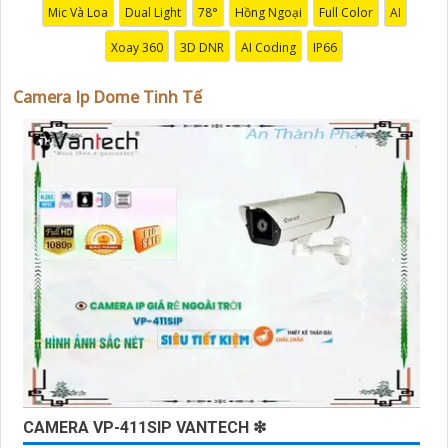
Mic Và Loa
Dual Light
78°
Hồng Ngoại
Full Color
AI
Xoay 360
3D DNR
AI Coding
IP66
Camera Ip Dome Tinh Tế
'
CAMERA VP-411SIP VANTECH ❇