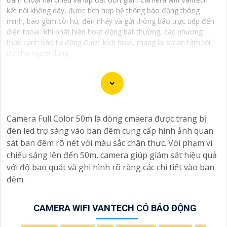
kết nối không dây, được tích hợp hệ thống báo động thông
minh, bao gồm còi hú, đèn nháy và gửi thông báo trực tiếp đến
điện thoại. Khi phát hiện hoạt động bất thường, các phương
thức cảnh báo tự động được kích hoạt, mang lại sự an tâm tối
ưu cho người dùng.
Camera Full Color 50m là dòng cmaera được trang bị
đèn led trợ sáng vào ban đêm cung cấp hình ảnh quan
sát ban đêm rõ nét với màu sắc chân thực. Với phạm vi
chiếu sáng lên đến 50m, camera giúp giám sát hiệu quả
với độ bao quát và ghi hình rõ ràng các chi tiết vào ban
đêm.
CAMERA WIFI VANTECH CÓ BÁO ĐỘNG