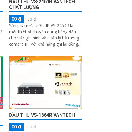
ĐẦU THU VS-2464R VANTECH
CHẤT LƯỢNG
00 ₫
00 ₫
Sản phẩm Đầu Ghi IP VS-2464R là
hệ
một thiết bị chuyên dụng hàng đầu
cho việc ghi hình và quản lý hệ thống
i
camera IP. Với khả năng ghi lại đồng
n
thời hình ảnh từ nhiều camera, độ...
ủa
H
ĐẦU THU VS-1664R VANTECH
00 ₫
00 ₫