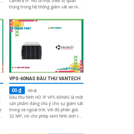
camera IP. Nó là một thiết bị quan
trọng trong hệ thống giám sát an ninh
và được sử dụng phổ biến trong các
IP
ngành như an ninh, bảo vệ, giao
thông và giám sát
VPS-60NAS ĐẦU THU VANTECH
00 ₫
00 ₫
ị
Đầu thu hình HD IP VPS-60NAS là một
sản phẩm đáng chú ý cho sự giám sát
ừ
trong và ngoài trời. Với độ phân giải
32 MP, nó cho phép xem hình ảnh rõ
nét cả ban ngày và đêm