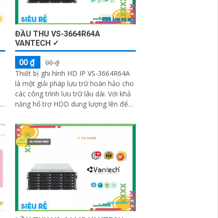
ĐẦU THU VS-3664R64A
VANTECH ✓
00 ₫
00 ₫
Thiết bị ghi hình HD IP VS-3664R64A
là một giải pháp lưu trữ hoàn hảo cho
các công trình lưu trữ lâu dài. Với khả
năng hổ trợ HDD dung lượng lên đến
12TB, nó giúp bạn lưu trữ một lượng
lớn dữ liệu