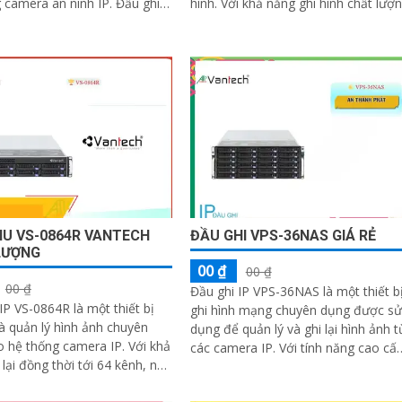
amera an ninh IP. Đầu ghi
hình. Với khả năng ghi hình chất lượng
ả năng ghi và phát lại...
hình sắc nét, sản phẩm này đáp ứng
tốt nhu cầu thu hình từ các camera 
U VS-0864R VANTECH
ĐẦU GHI VPS-36NAS GIÁ RẺ
LƯỢNG
00 ₫
00 ₫
00 ₫
Đầu ghi IP VPS-36NAS là một thiết b
IP VS-0864R là một thiết bị
ghi hình mạng chuyên dụng được sử
và quản lý hình ảnh chuyên
dụng để quản lý và ghi lại hình ảnh t
ệ thống camera IP. Với khả
các camera IP. Với tính năng cao cấp
 lại đồng thời tới 64 kênh, nó
và khả năng chất lượng hình ảnh...
 người dùng theo dõi và