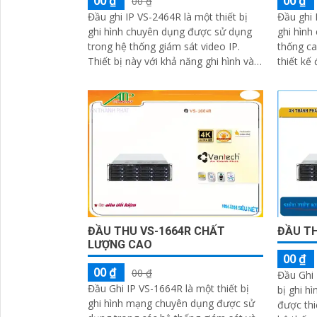
00 ₫
00 ₫
00 ₫
Đầu ghi IP VS-2464R là một thiết bị
Đầu ghi 
ghi hình chuyên dụng được sử dụng
ghi hình
trong hệ thống giám sát video IP.
thống camera IP.
Thiết bị này với khả năng ghi hình và
thiết kế 
xem lại nhiều kênh video cùng một...
ảnh từ n
một mạ
ĐẦU THU VS-1664R CHẤT
ĐẦU TH
LƯỢNG CAO
00 ₫
00 ₫
00 ₫
Đầu Ghi 
Đầu Ghi IP VS-1664R là một thiết bị
bị ghi h
ghi hình mạng chuyên dụng được sử
được thi