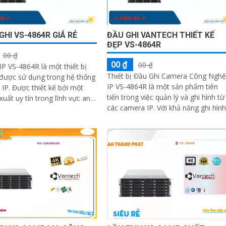
GHI VS-4864R GIÁ RẺ
ĐẦU GHI VANTECH THIẾT KẾ
ĐẸP VS-4864R
00 ₫
00 ₫
00 ₫
IP VS-4864R là một thiết bị
Thiết bị Đầu Ghi Camera Công Nghệ
 được sử dụng trong hệ thống
IP VS-4864R là một sản phẩm tiên
 kế bởi một
tiến trong việc quản lý và ghi hình từ
xuất uy tín trong lĩnh vực an
các camera IP. Với khả năng ghi hình
iám sát, đầu ghi này...
đến 64 kênh, đầu ghi này cung cấp
chất lượng hình ảnh sắc nét và chất
lượng âm thanh cao