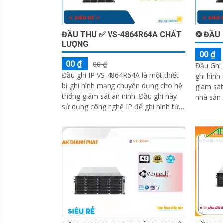
ĐẦU THU ✅ VS-4864R64A CHẤT
❂ ĐẦU 
LƯỢNG
00 ₫
00 ₫
00 ₫
Đầu Ghi 
Đầu ghi IP VS-4864R64A là một thiết
ghi hình
bị ghi hình mạng chuyên dụng cho hệ
giám sát IP. Được thiết
thống giám sát an ninh. Đầu ghi này
nhà sản 
sử dụng công nghệ IP để ghi hình từ
ninh và g
'
các camera mạng và lưu trữ dữ liệu
số trên đĩa cứng