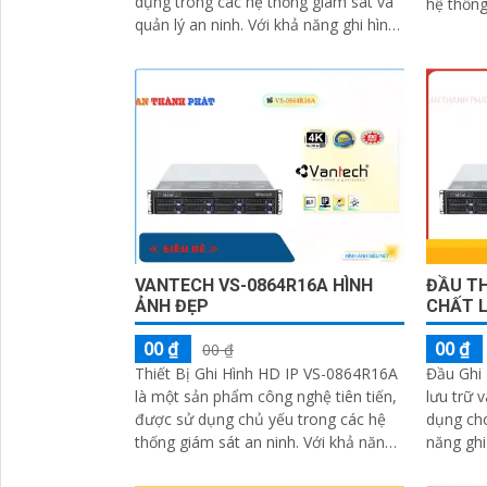
dụng trong các hệ thống giám sát và
hệ thống c
quản lý an ninh. Với khả năng ghi hình
này có kh
và quản lý đa kênh, đầu ghi này cho
phép người dùng theo dõi và ghi lại
nhiều camera IP cùng một lúc
VANTECH VS-0864R16A HÌNH
ĐẦU TH
ẢNH ĐẸP
CHẤT 
00 ₫
00 ₫
00 ₫
Thiết Bị Ghi Hình HD IP VS-0864R16A
Đầu Ghi 
là một sản phẩm công nghệ tiên tiến,
lưu trữ 
được sử dụng chủ yếu trong các hệ
dụng cho h
thống giám sát an ninh. Với khả năng
năng ghi
ghi hình tương thích đa kênh lên...
cho phép