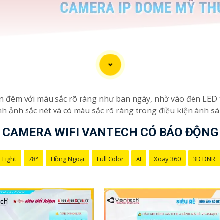
an đêm với màu sắc rõ ràng như ban ngày, nhờ vào đèn LED 
h ảnh sắc nét và có màu sắc rõ ràng trong điều kiện ánh sá
CAMERA WIFI VANTECH CÓ BÁO ĐỘNG
 Light
78°
Hồng Ngoại
Full Color
AI
Xoay 360
3D DNR