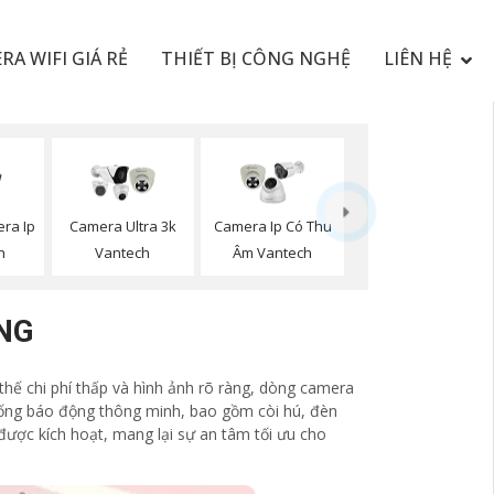
RA WIFI GIÁ RẺ
THIẾT BỊ CÔNG NGHỆ
LIÊN HỆ
ra Ip
Camera Ultra 3k
Camera Ip Có Thu
h
Vantech
Âm Vantech
NG
thế chi phí thấp và hình ảnh rõ ràng, dòng camera
thống báo động thông minh, bao gồm còi hú, đèn
được kích hoạt, mang lại sự an tâm tối ưu cho