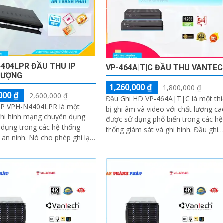
404LPR ĐẦU THU IP
VP-464A|T|C ĐẦU THU VANTE
LƯỢNG
1,260,000 ₫
1,800,000 ₫
000 ₫
2,600,000 ₫
Đầu Ghi HD VP-464A|T|C là một thi
 IP VPH-N4404LPR là một
bị ghi âm và video với chất lượng ca
 ghi hình mạng chuyên dụng
được sử dụng phổ biến trong các hệ
dụng trong các hệ thống
thống giám sát và ghi hình. Đầu ghi
Nó cho phép ghi lại
này có khả năng ghi và phát lại...
lý dữ liệu từ các camera IP để
 và bảo vệ các khu vực trong
n thực