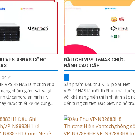
 một cách đáng tin cậy từ xa
HU VPS-48NAS CÔNG
ĐẦU GHI VPS-16NAS CHỨC
NAS
NĂNG CAO CẤP
00 ₫
IP VPS-48NAS là một thiết bị
Sản phẩm Đầu thu KTS Ip Sắt Nét
 mạng nhằm giám sát và ghi
VPS-16NAS là một thiết bị chất lượn
 ảnh từ camera an ninh IP.
với khả năng hiển thị hình ảnh sắc n
 này được thiết kế để cung
đến từng chi tiết. Đặc biệt, nó hỗ trợ
 pháp lưu trữ và quản lý dữ
lưu trữ tới 20TB và có thể ghi hình
eo an ninh từ nhiều camera IP
ban đêm
au