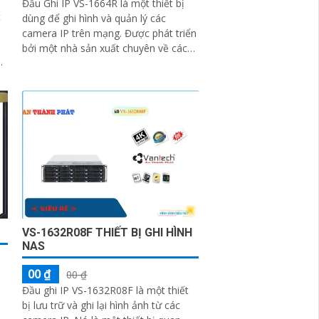
Đầu Ghi IP VS-1664R là một thiết bị
t
dùng để ghi hình và quản lý các
camera IP trên mạng. Được phát triển
bởi một nhà sản xuất chuyên về các
thiết bị an ninh và giám sát, đầu ghi...
i
VS-1632R08F THIẾT BỊ GHI HÌNH
NAS
00 ₫
00 ₫
Đầu ghi IP VS-1632R08F là một thiết
bị lưu trữ và ghi lại hình ảnh từ các