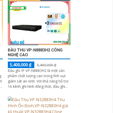
ĐẦU THU VP-N8883H2 CÔNG
NGHỆ CAO
5,400,000 ₫
5,400,000 ₫
Đầu ghi IP VP-N8883H2 là một sản
g
phẩm chất lượng cao trong lĩnh vực
ét
giám sát an ninh. Với khả năng hỗ trợ
16 kênh ghi hình đồng thời, đầu ghi
này mang đến khả năng giám sát tối
đa cho người dùng