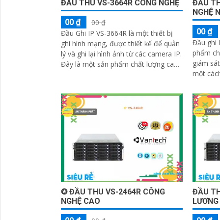
ĐẦU THU VS-3664R CÔNG NGHỆ
ĐẦU TH
NGHỆ 
00 ₫
00 ₫
00 ₫
Đầu Ghi IP VS-3664R là một thiết bị
Đầu ghi 
ghi hình mạng, được thiết kế để quản
phẩm chấ
lý và ghi lại hình ảnh từ các camera IP.
giám sát
Đây là một sản phẩm chất lượng cao
một cách hiệu q
của hãng VS-Tech, được tích...
hình 24 
✪ ĐẦU THU VS-2464R CÔNG
ĐẦU TH
NGHỆ CAO
LƯƠNG