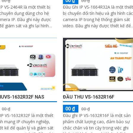
00 ₫
00 ₫
00 ₫
IP VS-2464R là một thiết bị
Đầu Ghi IP VS-1664R32A là một thiế
 chuyên dụng dùng cho hệ
bị chuyển đổi tín hiệu và ghi hình các
 Đầu ghi này được
camera IP trong hệ thống giám sát
để giám sát và ghi lại hình
video. Đầu ghi này được thiết kế để
hiều camera IP trong cùng
cung cấp khả năng ghi lại và quản lý
ng
hình ảnh từ các camera IP trong thờ
gian thực
UVS-1632R32F NAS
ĐẦU THU VS-1632R16F
00 ₫
00 ₫
00 ₫
IP VS-1632R32F là một thiết
Đầu ghi IP VS-1632R16F là một sản
ình mạng IP chuyên nghiệp,
phẩm chất lượng cao, đảm bảo sự
ết kế để quản lý và giám sát
chắc chắn và tin cậy trong việc ghi