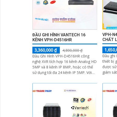
VPH-N4
ĐẦU GHI HÌNH VANTECH 16
CHẤT 
KÊNH VPH-D4516HR
1,650,
3,360,000 ₫
4,800,000 ₫
Đầu ghi
Đầu Ghi Hình VPH-D4516HR công
thiết bị
nghệ XVR tích hợp 16 kênh Analog HD
được sử 
5MP và 8 kênh IP 8MP, hoặc có thể
giám sát an ninh. 
sử dụng tối đa 24 kênh IP 5MP. Với
và quản 
băng thông tối đa lên đến 96Mbps,
giám sát
đầu ghi đảm bảo truyền tải dữ liệu ổn
thời gia
định, nhanh chóng giúp việc giám sát
và quản lý an ninh trở nên dễ dàng
hơn