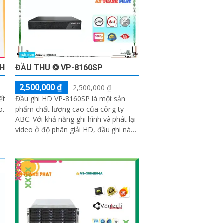
CH
ĐẦU THU ❂ VP-8160SP
2,500,000 ₫
2,500,000 ₫
ết
Đầu ghi HD VP-8160SP là một sản
o,
phẩm chất lượng cao của công ty
ABC. Với khả năng ghi hình và phát lại
video ở độ phân giải HD, đầu ghi này
mang lại những hình ảnh sắc nét, chất
lượng cao