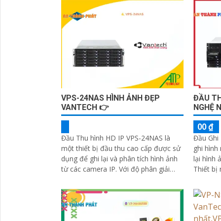
giám sát
VPS-24NAS HÌNH ẢNH ĐẸP
ĐẦU T
VANTECH 👉
NGHỆ 
00 ₫
Đầu Thu hình HD IP VPS-24NAS là
Đầu Ghi 
một thiết bị đầu thu cao cấp được sử
ghi hình
dụng để ghi lại và phân tích hình ảnh
lại hình
từ các camera IP. Với độ phân giải
Thiết bị
cao, nó cho phép bạn theo dõi và
cấp giải
ghi...
liệu vid
khác nh