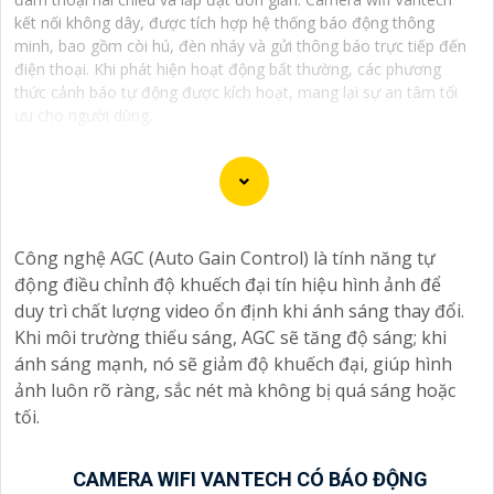
kết nối không dây, được tích hợp hệ thống báo động thông
minh, bao gồm còi hú, đèn nháy và gửi thông báo trực tiếp đến
điện thoại. Khi phát hiện hoạt động bất thường, các phương
thức cảnh báo tự động được kích hoạt, mang lại sự an tâm tối
ưu cho người dùng.
Camera Vantech là một thương hiệu camera an ninh
Công nghệ AGC (Auto Gain Control) là tính năng tự
hàng đầu tại Việt Nam, chúng được thiết kế với công
động điều chỉnh độ khuếch đại tín hiệu hình ảnh để
nghệ hiện đại và chất lượng cao để khẳng định an ninh
duy trì chất lượng video ổn định khi ánh sáng thay đổi.
và giám sát tốt cho ngôi nhà, cửa hàng, văn phòng
Khi môi trường thiếu sáng, AGC sẽ tăng độ sáng; khi
hoặc doanh nghiệp của bạn.
ánh sáng mạnh, nó sẽ giảm độ khuếch đại, giúp hình
Vantech Việt Nam cung cấp các dòng sản phẩm camera
ảnh luôn rõ ràng, sắc nét mà không bị quá sáng hoặc
giám sát chất lượng cao như camera IP, camera HD-
tối.
TVI, camera AHD, camera wifi, camera thông minh, và
nhiều hơn nữa. Các sản phẩm của Vantech được sản
xuất theo tiêu chuẩn chất lượng cao, đáng tin cậy và dễ
CAMERA WIFI VANTECH CÓ BÁO ĐỘNG