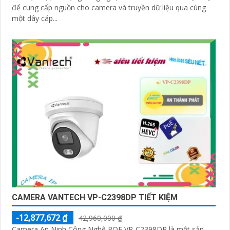
để cung cấp nguồn cho camera và truyền dữ liệu qua cùng
một dây cáp...
CAMERA VANTECH VP-C2398DP TIẾT KIỆM
-12,877,672 ₫
42,960,000 ₫
Camera An Ninh Công Nghệ POE VP-C2398DP là một sản