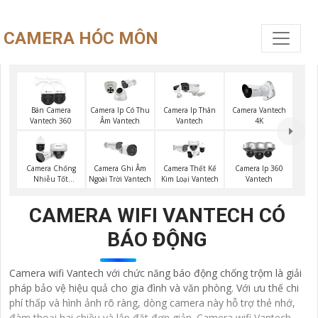
CAMERA HÓC MÔN
Bán Camera
Camera Ip Có Thu
Camera Ip Thân
Camera Vantech
Vantech 360
Âm Vantech
Vantech
4K
Camera Chống
Camera Ghi Âm
Camera Thết Kế
Camera Ip 360
Nhiễu Tốt
Ngoài Trời Vantech
Kim Loại Vantech
Vantech
Vantech
CAMERA WIFI VANTECH CÓ
BÁO ĐỘNG
Camera wifi Vantech với chức năng báo động chống trộm là giải
pháp bảo vệ hiệu quả cho gia đình và văn phòng. Với ưu thế chi
phí thấp và hình ảnh rõ ràng, dòng camera này hỗ trợ thẻ nhớ,
đàm thoại hai chiều và lắp đặt đơn giản. Camera wifi Vantech