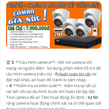
️🏆
3:
**Cấu hình camera**:- Kết nối camera với
mạng và nguồn điện.- Sử dụng phần mềm hỗ trợ để
cấu hình camera (nếu có).- ®️
Hoàn toàn tin cậy
cài
đặt mật khẩu an toàn để tránh bị xâm nhập.
«
4:
**Kiểm tra và kiểm soát**:- Kiểm tra lại tất cả
các kết nối và cấu hình trước khi hoàn tất lắp đặt.-
Test camera để an Tâm hoạt động ổn định.-
tự tin
rằng camera hoạt động chính xác và có thể quan sát