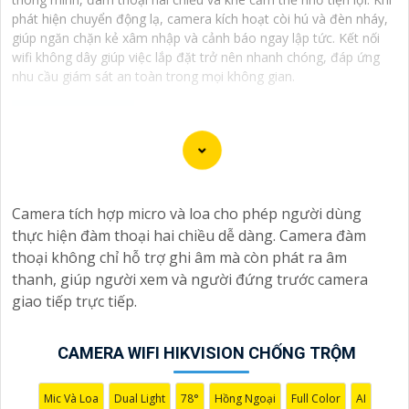
phát hiện chuyển động lạ, camera kích hoạt còi hú và đèn nháy,
giúp ngăn chặn kẻ xâm nhập và cảnh báo ngay lập tức. Kết nối
wifi không dây giúp việc lắp đặt trở nên nhanh chóng, đáp ứng
nhu cầu giám sát an toàn trong mọi không gian.
Dĩ nhiên, dưới đây là một mẫu văn bản giới thiệu dành
cho dự án lắp đặt camera Hikvision giá rẻ và chuyên
Camera tích hợp micro và loa cho phép người dùng
nghiệp:
thực hiện đàm thoại hai chiều dễ dàng. Camera đàm
thoại không chỉ hỗ trợ ghi âm mà còn phát ra âm
Chào quý khách hàng,
thanh, giúp người xem và người đứng trước camera
Chúng tôi xin trân trọng giới thiệu đến quý vị dịch vụ
giao tiếp trực tiếp.
lắp đặt camera Hikvision giá rẻ và chuyên nghiệp cho
dự án của quý vị.
Với kinh nghiệm lâu năm trong lĩnh vực lắp đặt camera
CAMERA WIFI HIKVISION CHỐNG TRỘM
an ninh, đội ngũ kỹ thuật viên của chúng tôi cam kết sẽ
mang đến cho quý vị những giải pháp an ninh hiệu quả,
Mic Và Loa
Dual Light
78°
Hồng Ngoại
Full Color
AI