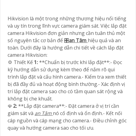
Hikvision là một trong những thương hiệu nổi tiếng
và uy tín trong lĩnh vực camera giám sát. Việc lắp đặt
camera Hikvision đơn giản nhưng cần tuân thủ một
số nguyên tắc cơ bản để 🎛
an Tâm
hiệu quả và an
toàn. Dưới đây là hướng dẫn chi tiết về cách lắp đặt
camera Hikvision:
💢 Thiết Kế
1:
**Chuẩn bị trước khi lắp đặt**:- Đọc
kỹ hướng dẫn sử dụng kèm theo để nắm rõ qui
trình lắp đặt và cấu hình camera.- Kiểm tra xem thiết
bị đã đầy đủ và hoạt động bình thường.- Xác định vị
trí lắp đặt camera sao cho có tầm quan sát rộng và
không bị che khuất.
☫
2:
**Lắp đặt camera**:- Đặt camera ở vị trí cần
giám sát và
an Tâm
nó cố định và ổn định.- Kết nối
cáp nguồn và cáp mạng cho camera.- Điều chỉnh góc
quay và hướng camera sao cho tối ưu.