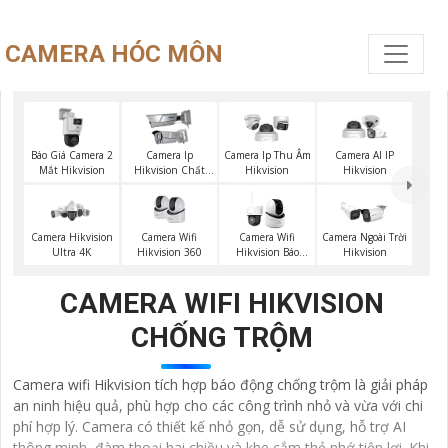
CAMERA HÓC MÔN
Báo Giá Camera 2
Camera Ip
Camera Ip Thu Âm
Camera AI IP
Mắt Hikvision
Hikvision Chất
Hikvision
Hikvision
Lượng
Camera Wifi
Camera Hikvision
Camera Wifi
Camera Ngoài Trời
Hikvision 360
Ultra 4K
Hikvision Báo
Hikvision
Động
CAMERA WIFI HIKVISION
CHỐNG TRỘM
Camera wifi Hikvision tích hợp báo động chống trộm là giải pháp
an ninh hiệu quả, phù hợp cho các công trình nhỏ và vừa với chi
phí hợp lý. Camera có thiết kế nhỏ gọn, dễ sử dụng, hỗ trợ AI
thông minh, đàm thoại hai chiều và khe cắm thẻ nhớ tiện lợi. Khi