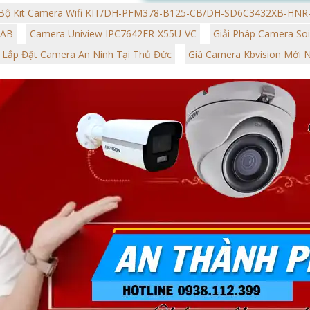
phục sự cố nhanh chóng và hiệu qu
Bộ Kit Camera Wifi KIT/DH-PFM378-B125-CB/DH-SD6C3432XB-HN
-AB
Camera Uniview IPC7642ER-X55U-VC
Giải Pháp Camera Soi
Lắp Đặt Camera An Ninh Tại Thủ Đức
Giá Camera Kbvision Mới 