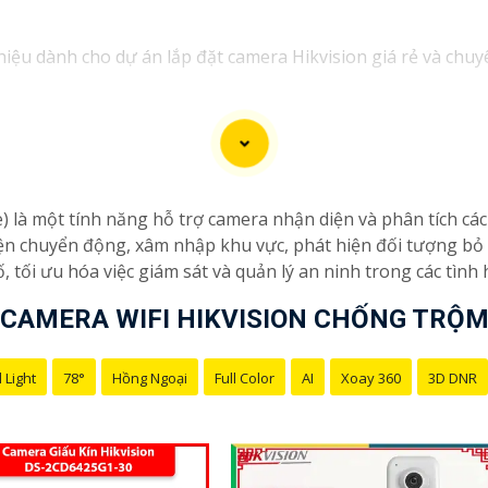
hiệu dành cho dự án lắp đặt camera Hikvision giá rẻ và chuy
ị dịch vụ lắp đặt camera Hikvision giá rẻ và chuyên nghiệp c
đặt camera an ninh, đội ngũ kỹ thuật viên của chúng tôi ca
i phí.
rong những thương hiệu hàng đầu thế giới về giải pháp an n
ce) là một tính năng hỗ trợ camera nhận diện và phân tích c
hắn
chất lượng hình ảnh sắc nét mà còn đem đến sự tin cậy v
iện chuyển động, xâm nhập khu vực, phát hiện đối tượng bỏ 
 Hikvision giá rẻ và chuyên nghiệp cho dự án của mình, chún
ố, tối ưu hóa việc giám sát và quản lý an ninh trong các tìn
CAMERA WIFI HIKVISION CHỐNG TRỘ
 Light
78°
Hồng Ngoại
Full Color
AI
Xoay 360
3D DNR