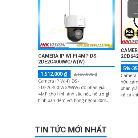
CAMERA
CAMERA IP WI-FI 4MP DS-
2CD642
2DE2C400IWG/W(W)
5%-3
1,512,000 ₫
2,160,000 ₫
Camera 
Camera IP Wi-Fi DS-
hữu cảm
2DE2C400IWG/W(W) độ phân giải
phân giả
4MP cho hình ảnh sắc nét, hỗ trợ ghi
kể cả kh
hình ban đêm với hồng ngoại 30m.
Tích hợp micro, loa và khả năng đàm
thoại hai chiều
TIN TỨC MỚI NHẤT