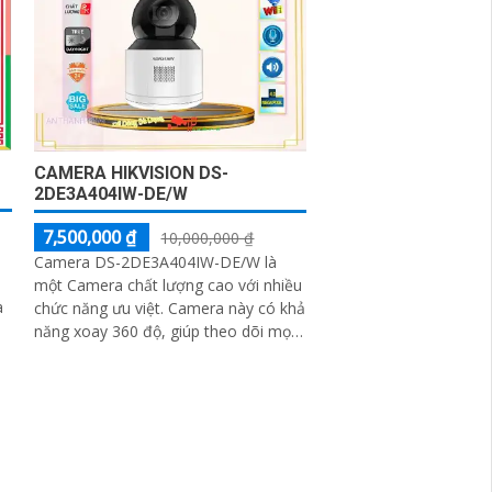
CAMERA HIKVISION DS-
2DE3A404IW-DE/W
7,500,000 ₫
10,000,000 ₫
Camera DS-2DE3A404IW-DE/W là
một Camera chất lượng cao với nhiều
à
chức năng ưu việt. Camera này có khả
năng xoay 360 độ, giúp theo dõi mọi
góc nhìn một cách tự động và linh
a
hoạt