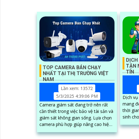
'
DỊCH
TẬN 
TOP CAMERA BÁN CHẠY
TÍN
NHẤT TẠI THỊ TRƯỜNG VIỆT
NAM
Lần xem: 13572
5/3/2025 4:39:06 PM
Dịch vụ
mang đến
Camera giám sát đang trở nên rất
thời gia
cần thiết trong việc bảo vệ tài sản và
sinh cho kh
giám sát không gian sống. Lựa chọn
được ki
camera phù hợp giúp nâng cao hiệu
tại nhà 
quả quan sát, tiết kiệm chi phí và dễ
chuyên 
dàng lắp đặt.