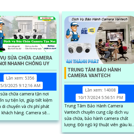
 VỤ SỬA CHỮA CAMERA
NƠI NHANH CHÓNG UY
TRUNG TÂM BẢO HÀNH
CAMERA VANTECH
Lần xem: 5356
5/3/2025 9:12:16 AM
Lần xem: 14008
 sửa chữa camera tận nơi
10/17/2024 5:56:51 PM
 sự tiện lợi, giúp tiết kiệm
Trung Tâm Bảo Hành Camera
n di chuyển và chi phí phát
Vantech chuyên cung cấp dịch vụ
ách hàng. Camera sẽ
sửa chữa, bảo hành camera chất
ểm tra, khắc phục sự cố ngay
lượng. Đội ngũ kỹ thuật viên giàu kinh
với quy trình nhanh chóng,
nghiệm, nhiệt tình sẽ giúp bạn khắc
nghiệp