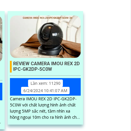
REVIEW CAMERA IMOU REX 2D
IPC-GK2DP-5C0W
Lần xem: 11290
6/24/2024 10:41:07 AM
Camera IMOU REX 2D IPC-GK2DP-
5C0W với chất lượng hình ảnh chất
lượng 5MP sắc nét, tầm nhìn xa
hồng ngoại 10m cho ra hình ảnh chất
lượng trong điều kiện ánh sáng yếu.
Một trong...