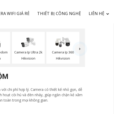
RA WIFI GIÁ RẺ
THIẾT BỊ CÔNG NGHỆ
LIÊN HỆ
edom
Camera Ip Ultra 2k
Camera Ip 360
n
Hikvision
Hikvision
RỘM
với chi phí hợp lý. Camera có thiết kế nhỏ gọn, dễ
ích hoạt còi hú và đèn nháy, giúp ngăn chặn kẻ xâm
an toàn trong mọi không gian.