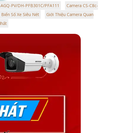
ả
R-AGQ-PV/DH-PFB301C/PFA111
Camera CS-C8c-
 Biển Số Xe Siêu Nét
Giới Thiệu Camera Quan
Nhất