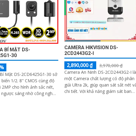
CAMERA HIKVISION DS-
 BÍ MẬT DS-
2CD2443G2-I
5G1-30
2,890,000 ₫
3,970,000 ₫
5%
Camera An Ninh DS-2CD2443G2-I là
Bí Mật DS-2CD6425G1-30 sở
một Camera chất lượng có độ phân
 biến 1/2. 8" CMOS cùng độ
giải Ultra 2k, giúp quan sát sắt nét v
i 2MP cho hình ảnh sắc nét,
chi tiết. Với khả năng giám sát ban
i ngược sáng nhờ công nghệ
đêm nhờ công nghệ Hồng Ngoại
WDR thực 120dB. Hỗ trợ nén H
10m, việc theo dõi và bảo vệ nhà cử
trở nên dễ dàng