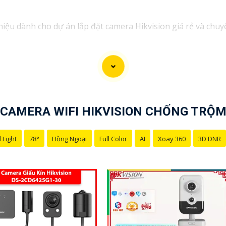
hiệu dành cho dự án lắp đặt camera Hikvision giá rẻ và chuy
ị dịch vụ lắp đặt camera Hikvision giá rẻ và chuyên nghiệp c
đặt camera an ninh, đội ngũ kỹ thuật viên của chúng tôi ca
i phí.
rong những thương hiệu hàng đầu thế giới về giải pháp an n
CAMERA WIFI HIKVISION CHỐNG TRỘ
hắn
chất lượng hình ảnh sắc nét mà còn đem đến sự tin cậy v
 Hikvision giá rẻ và chuyên nghiệp cho dự án của mình, chún
 Light
78°
Hồng Ngoại
Full Color
AI
Xoay 360
3D DNR