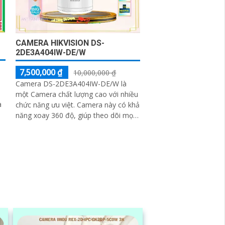
CAMERA HIKVISION DS-
2DE3A404IW-DE/W
7,500,000 ₫
10,000,000 ₫
Camera DS-2DE3A404IW-DE/W là
một Camera chất lượng cao với nhiều
à
chức năng ưu việt. Camera này có khả
năng xoay 360 độ, giúp theo dõi mọi
góc nhìn một cách tự động và linh
a
hoạt