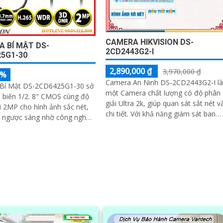
CAMERA HIKVISION DS-
 BÍ MẬT DS-
2CD2443G2-I
5G1-30
2,890,000 ₫
3,970,000 ₫
5%
Camera An Ninh DS-2CD2443G2-I là
Bí Mật DS-2CD6425G1-30 sở
một Camera chất lượng có độ phân
 biến 1/2. 8" CMOS cùng độ
giải Ultra 2k, giúp quan sát sắt nét v
i 2MP cho hình ảnh sắc nét,
chi tiết. Với khả năng giám sát ban
i ngược sáng nhờ công nghệ
đêm nhờ công nghệ Hồng Ngoại
WDR thực 120dB. Hỗ trợ nén H
10m, việc theo dõi và bảo vệ nhà cử
trở nên dễ dàng