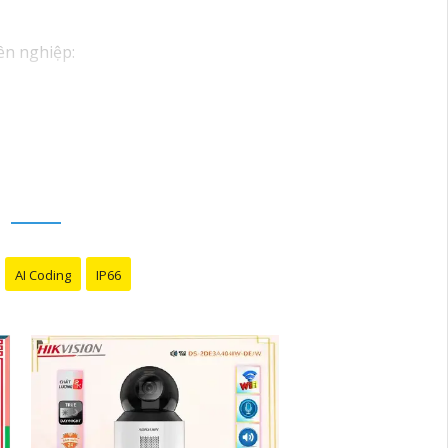
ên nghiệp:
ho dự án của quý vị.
m kết sẽ mang đến cho quý vị những giải pháp
inh video. Với các tính năng và công nghệ
M
à an toàn cho dự án của quý vị.
g tôi luôn sẵn lòng hỗ trợ và tư vấn cho quý
AI Coding
IP66