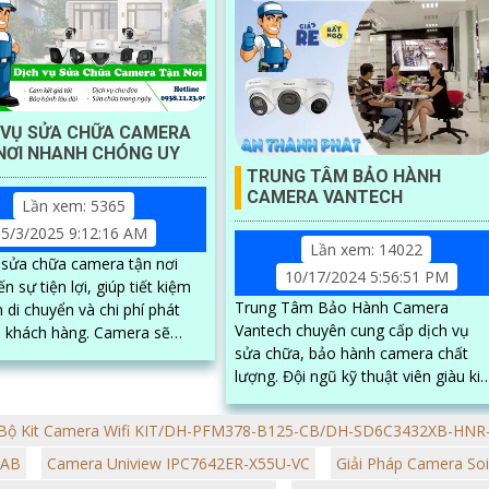
 VỤ SỬA CHỮA CAMERA
NƠI NHANH CHÓNG UY
TRUNG TÂM BẢO HÀNH
CAMERA VANTECH
Lần xem: 5365
5/3/2025 9:12:16 AM
Lần xem: 14022
 sửa chữa camera tận nơi
10/17/2024 5:56:51 PM
 sự tiện lợi, giúp tiết kiệm
Trung Tâm Bảo Hành Camera
n di chuyển và chi phí phát
Vantech chuyên cung cấp dịch vụ
ách hàng. Camera sẽ
sửa chữa, bảo hành camera chất
ểm tra, khắc phục sự cố ngay
lượng. Đội ngũ kỹ thuật viên giàu kinh
với quy trình nhanh chóng,
nghiệm, nhiệt tình sẽ giúp bạn khắc
nghiệp
phục sự cố nhanh chóng và hiệu qu
Bộ Kit Camera Wifi KIT/DH-PFM378-B125-CB/DH-SD6C3432XB-HN
-AB
Camera Uniview IPC7642ER-X55U-VC
Giải Pháp Camera Soi