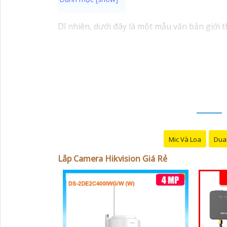
Dĩ nhiên, dưới đây là một mẫu văn bản giới t
Chào quý khách hàng,
Chúng tôi xin trân trọng giới thiệu đến quý v
Với kinh nghiệm lâu năm trong lĩnh vực lắp 
an ninh hiệu quả, đáng tin cậy và tiết kiệm ch
Camera của Hikvision được biết đến là một t
tiên tiến, camera Hikvision không chỉ
chắc c
Nếu quý vị quan tâm đến việc lắp đặt camera
vị.
Mic Và Loa
Dual
Lắp Camera Hikvision Giá Rẻ