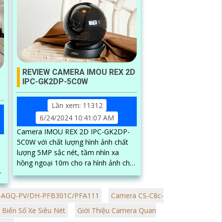
REVIEW CAMERA IMOU REX 2D
IPC-GK2DP-5C0W
Lần xem: 11312
6/24/2024 10:41:07 AM
Camera IMOU REX 2D IPC-GK2DP-
5C0W với chất lượng hình ảnh chất
lượng 5MP sắc nét, tầm nhìn xa
hồng ngoại 10m cho ra hình ảnh chất
lượng trong điều kiện ánh sáng yếu.
Một trong...
ả
R-AGQ-PV/DH-PFB301C/PFA111
Camera CS-C8c-
 Biển Số Xe Siêu Nét
Giới Thiệu Camera Quan