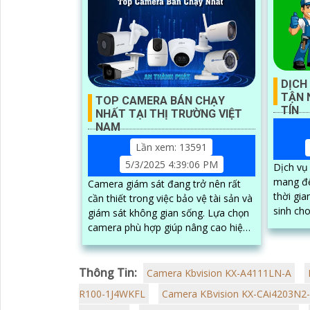
'
DỊCH
TẬN 
TOP CAMERA BÁN CHẠY
TÍN
NHẤT TẠI THỊ TRƯỜNG VIỆT
NAM
Lần xem: 13591
5/3/2025 4:39:06 PM
Dịch vụ
mang đến
Camera giám sát đang trở nên rất
thời gia
cần thiết trong việc bảo vệ tài sản và
sinh cho kh
giám sát không gian sống. Lựa chọn
được ki
camera phù hợp giúp nâng cao hiệu
tại nhà 
quả quan sát, tiết kiệm chi phí và dễ
chuyên 
dàng lắp đặt.
Thông Tin:
Camera Kbvision KX-A4111LN-A
R100-1J4WKFL
Camera KBvision KX-CAi4203N2