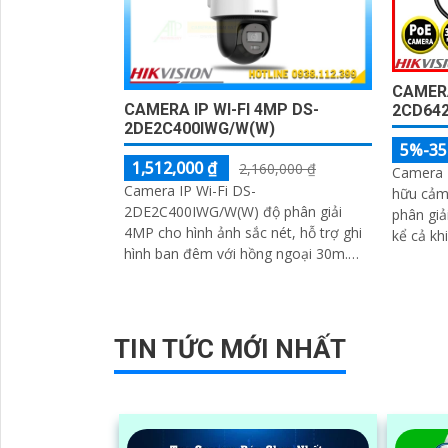
CAMERA
CAMERA IP WI-FI 4MP DS-
2CD642
2DE2C400IWG/W(W)
5%-3
1,512,000 ₫
2,160,000 ₫
Camera 
Camera IP Wi-Fi DS-
hữu cảm
2DE2C400IWG/W(W) độ phân giải
phân giả
4MP cho hình ảnh sắc nét, hỗ trợ ghi
kể cả kh
hình ban đêm với hồng ngoại 30m.
Tích hợp micro, loa và khả năng đàm
thoại hai chiều
TIN TỨC MỚI NHẤT