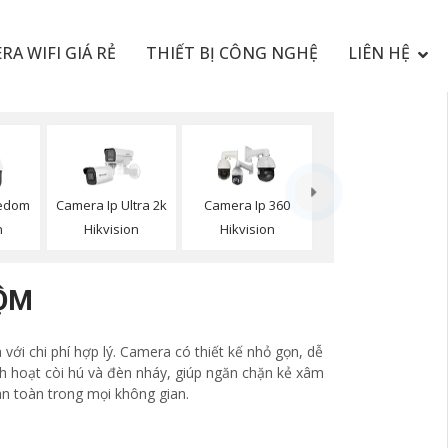
RA WIFI GIÁ RẺ
THIẾT BỊ CÔNG NGHỆ
LIÊN HỆ
edom
Camera Ip Ultra 2k
Camera Ip 360
n
Hikvision
Hikvision
RỘM
với chi phí hợp lý. Camera có thiết kế nhỏ gọn, dễ
ích hoạt còi hú và đèn nháy, giúp ngăn chặn kẻ xâm
an toàn trong mọi không gian.