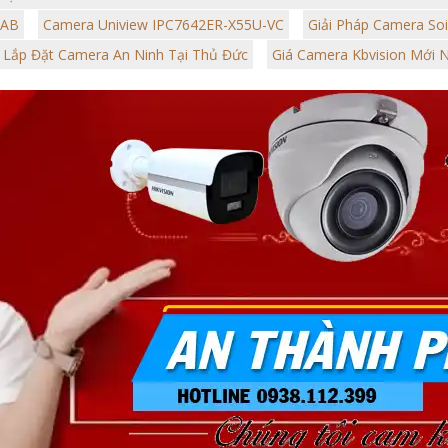
-AB
Camera Uniview IPC7642ER-X55U-VC
Giải Pháp Camera Soi
Lắp Đặt Camera An Ninh Tại Thủ Đức
Giá Camera Kbvision Mới 