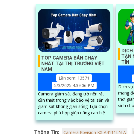
'
DỊCH
TẬN 
TOP CAMERA BÁN CHẠY
TÍN
NHẤT TẠI THỊ TRƯỜNG VIỆT
NAM
Lần xem: 13571
5/3/2025 4:39:06 PM
Dịch vụ
mang đến
Camera giám sát đang trở nên rất
thời gia
cần thiết trong việc bảo vệ tài sản và
sinh cho kh
giám sát không gian sống. Lựa chọn
được ki
camera phù hợp giúp nâng cao hiệu
tại nhà 
quả quan sát, tiết kiệm chi phí và dễ
chuyên 
dàng lắp đặt.
Thông Tin:
Camera Kbvision KX-A4111LN-A