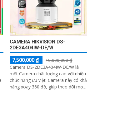
CAMERA HIKVISION DS-
2DE3A404IW-DE/W
7,500,000 ₫
10,000,000 ₫
Camera DS-2DE3A404IW-DE/W là
một Camera chất lượng cao với nhiều
à
chức năng ưu việt. Camera này có khả
năng xoay 360 độ, giúp theo dõi mọi
góc nhìn một cách tự động và linh
a
hoạt