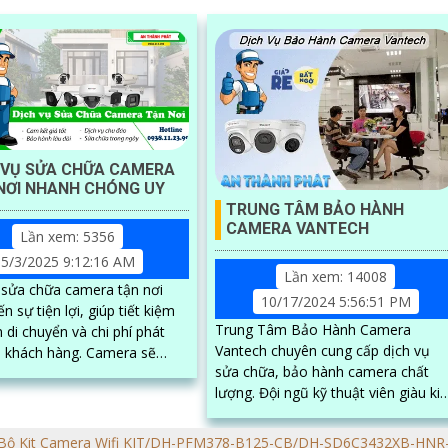
 VỤ SỬA CHỮA CAMERA
NƠI NHANH CHÓNG UY
TRUNG TÂM BẢO HÀNH
CAMERA VANTECH
Lần xem: 5356
5/3/2025 9:12:16 AM
Lần xem: 14008
 sửa chữa camera tận nơi
10/17/2024 5:56:51 PM
 sự tiện lợi, giúp tiết kiệm
Trung Tâm Bảo Hành Camera
n di chuyển và chi phí phát
Vantech chuyên cung cấp dịch vụ
ách hàng. Camera sẽ
sửa chữa, bảo hành camera chất
ểm tra, khắc phục sự cố ngay
lượng. Đội ngũ kỹ thuật viên giàu kinh
với quy trình nhanh chóng,
nghiệm, nhiệt tình sẽ giúp bạn khắc
nghiệp
phục sự cố nhanh chóng và hiệu qu
Bộ Kit Camera Wifi KIT/DH-PFM378-B125-CB/DH-SD6C3432XB-HN