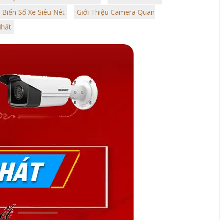
 Biển Số Xe Siêu Nét
Giới Thiệu Camera Quan
Nhất