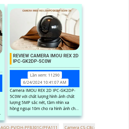
REVIEW CAMERA IMOU REX 2D
IPC-GK2DP-5C0W
Lần xem: 11290
6/24/2024 10:41:07 AM
Camera IMOU REX 2D IPC-GK2DP-
5C0W với chất lượng hình ảnh chất
lượng 5MP sắc nét, tầm nhìn xa
hồng ngoại 10m cho ra hình ảnh chất
lượng trong điều kiện ánh sáng yếu.
Một trong...
ả
R-AGQ-PV/DH-PFB301C/PFA111
Camera CS-C8c-