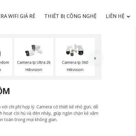
RA WIFI GIÁ RẺ
THIẾT BỊ CÔNG NGHỆ
LIÊN HỆ
edom
Camera Ip Ultra 2k
Camera Ip 360
n
Hikvision
Hikvision
RỘM
với chi phí hợp lý. Camera có thiết kế nhỏ gọn, dễ
ích hoạt còi hú và đèn nháy, giúp ngăn chặn kẻ xâm
an toàn trong mọi không gian.