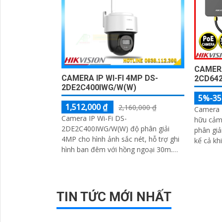
CAMERA
CAMERA IP WI-FI 4MP DS-
2CD642
2DE2C400IWG/W(W)
5%-3
1,512,000 ₫
2,160,000 ₫
Camera 
Camera IP Wi-Fi DS-
hữu cảm
2DE2C400IWG/W(W) độ phân giải
phân giả
4MP cho hình ảnh sắc nét, hỗ trợ ghi
kể cả kh
hình ban đêm với hồng ngoại 30m.
Tích hợp micro, loa và khả năng đàm
thoại hai chiều
TIN TỨC MỚI NHẤT