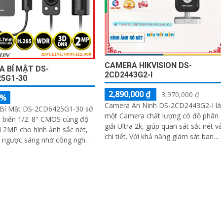
CAMERA HIKVISION DS-
 BÍ MẬT DS-
2CD2443G2-I
5G1-30
2,890,000 ₫
3,970,000 ₫
5%
Camera An Ninh DS-2CD2443G2-I là
Bí Mật DS-2CD6425G1-30 sở
một Camera chất lượng có độ phân
 biến 1/2. 8" CMOS cùng độ
giải Ultra 2k, giúp quan sát sắt nét v
i 2MP cho hình ảnh sắc nét,
chi tiết. Với khả năng giám sát ban
i ngược sáng nhờ công nghệ
đêm nhờ công nghệ Hồng Ngoại
WDR thực 120dB. Hỗ trợ nén H
10m, việc theo dõi và bảo vệ nhà cử
trở nên dễ dàng