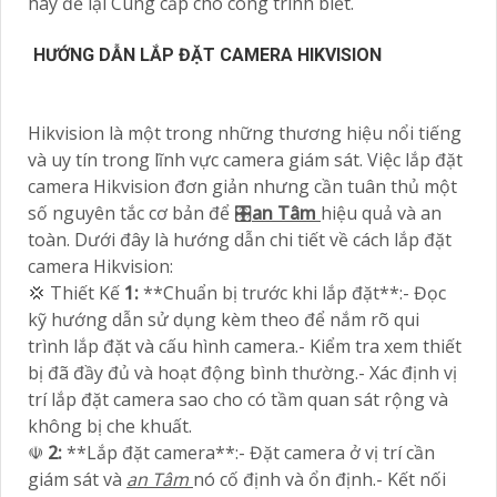
hãy để lại Cung cấp cho công trình biết.
HƯỚNG DẪN LẮP ĐẶT CAMERA HIKVISION
Hikvision là một trong những thương hiệu nổi tiếng
và uy tín trong lĩnh vực camera giám sát. Việc lắp đặt
camera Hikvision đơn giản nhưng cần tuân thủ một
số nguyên tắc cơ bản để 🎛
an Tâm
hiệu quả và an
toàn. Dưới đây là hướng dẫn chi tiết về cách lắp đặt
camera Hikvision:
💢 Thiết Kế
1:
**Chuẩn bị trước khi lắp đặt**:- Đọc
kỹ hướng dẫn sử dụng kèm theo để nắm rõ qui
trình lắp đặt và cấu hình camera.- Kiểm tra xem thiết
bị đã đầy đủ và hoạt động bình thường.- Xác định vị
trí lắp đặt camera sao cho có tầm quan sát rộng và
không bị che khuất.
☫
2:
**Lắp đặt camera**:- Đặt camera ở vị trí cần
giám sát và
an Tâm
nó cố định và ổn định.- Kết nối