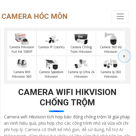
CAMERA HÓC MÔN
Camera Hikvision
Camera IP ColorVu
Camera Chống
Camera 360 Độ
Full Hd 1080P
Trộm Hikvision
Hikvision
Camera Wifi
Camera Speedom
Camera Ip Ultra 2k
Camera Ip 360
Hikvision 360
Hikvision
Hikvision
Hikvision
CAMERA WIFI HIKVISION
CHỐNG TRỘM
Camera wifi Hikvision tích hợp báo động chống trộm là giải pháp
an ninh hiệu quả, phù hợp cho các công trình nhỏ và vừa với chi
phí hợp lý. Camera có thiết kế nhỏ gọn, dễ sử dụng, hỗ trợ AI
thông minh, đàm thoại hai chiều và khe cắm thẻ nhớ tiện lợi. Khi