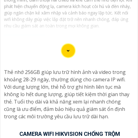
phát hiện chuyển động lạ, camera kích hoạt còi hú và đèn nháy,
giúp ngăn chặn kẻ xâm nhập và cảnh báo ngay lập tức. Kết nối
wifi không dây giúp việc lắp đặt trở nên nhanh chóng, đáp ứng
nhu cầu giám sát an toàn trong mọi không gian.
Dĩ nhiên, dưới đây là một mẫu văn bản giới thiệu dành
cho dự án lắp đặt camera Hikvision giá rẻ và chuyên
Thẻ nhớ 256GB giúp lưu trữ hình ảnh và video trong
nghiệp:
khoảng 28-29 ngày, thường dùng cho camera IP wifi.
Với dung lượng lớn, thẻ hỗ trợ ghi hình liên tục mà
Chào quý khách hàng,
không lo hết dung lượng, giúp tiết kiệm thời gian thay
Chúng tôi xin trân trọng giới thiệu đến quý vị dịch vụ
thẻ. Tuổi thọ dài và khả năng xem lại nhanh chóng
lắp đặt camera Hikvision giá rẻ và chuyên nghiệp cho
cũng là ưu điểm, đảm bảo hiệu quả giám sát ổn định
dự án của quý vị.
trong các môi trường yêu cầu lưu trữ dài hạn.
Với kinh nghiệm lâu năm trong lĩnh vực lắp đặt camera
an ninh, đội ngũ kỹ thuật viên của chúng tôi cam kết sẽ
mang đến cho quý vị những giải pháp an ninh hiệu quả,
CAMERA WIFI HIKVISION CHỐNG TRỘM