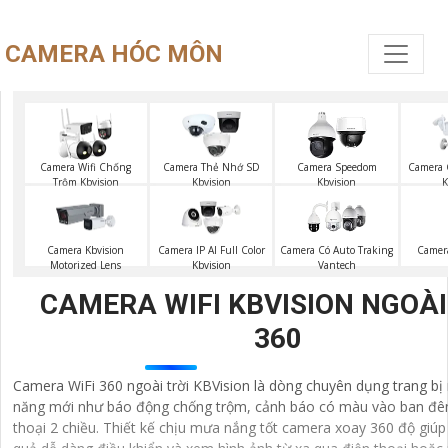
CAMERA HÓC MÔN
Camera Wifi Chống
Camera Thẻ Nhớ SD
Camera Speedom
Camera 
Trộm Kbvision
Kbvision
Kbvision
K
Camer
Camera Kbvision
Camera IP AI Full Color
Camera Có Auto Traking
Motorized Lens
Kbvision
Vantech
CAMERA WIFI KBVISION NGOÀI
360
Camera WiFi 360 ngoài trời KBVision là dòng chuyên dụng trang bị 
năng mới như báo động chống trộm, cảnh báo có màu vào ban đ
thoại 2 chiều. Thiết kế chịu mưa nắng tốt camera xoay 360 độ giúp