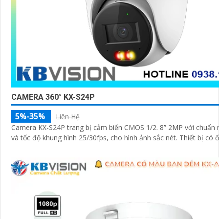
CAMERA 360° KX-S24P
5%-35%
Liên Hệ
Camera KX-S24P trang bị cảm biến CMOS 1/2. 8” 2MP với chuẩn 
và tốc độ khung hình 25/30fps, cho hình ảnh