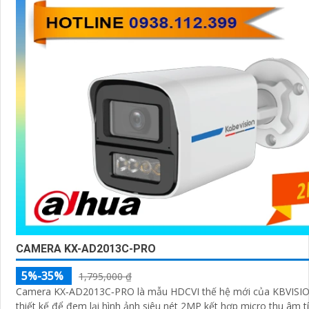
CAMERA KX-AD2013C-PRO
5%-35%
1,795,000 ₫
Camera KX‑AD2013C‑PRO là mẫu HDCVI thế hệ mới của KBVISI
thiết kế để đem lại hình ảnh siêu nét 2MP kết hợp micro thu âm t