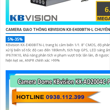
CAMERA GIAO THÔNG KBVISION KX-E4008ITN-L CHUYÊ
5%-35%
KBvision KX-E4008ITN-L trang bị cảm biến 1/1. 8” CMOS, độ phân
xử lý biển số tốc độ cao đến 180km/h, tích hợp GPS, LED sáng ấ
IP67/IK10, khả năng phân tích vi phạm vượt trội: lấn làn, đi ngược
hiện kẹt xe, ANPR chính xác >99%