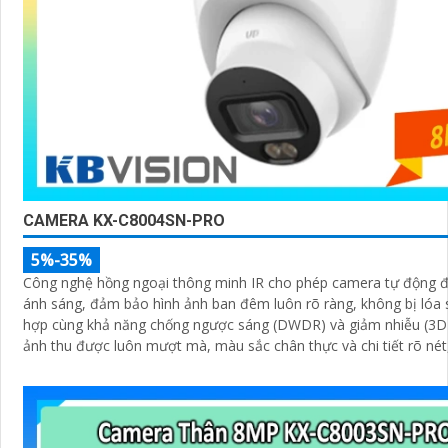
CAMERA KX-C8004SN-PRO
5%-35%
Công nghệ hồng ngoại thông minh IR cho phép camera tự động đ
ánh sáng, đảm bảo hình ảnh ban đêm luôn rõ ràng, không bị lóa sán
hợp cùng khả năng chống ngược sáng (DWDR) và giảm nhiễu (3D
ảnh thu được luôn mượt mà, màu sắc chân thực và chi tiết rõ nét
trong môi trường ánh sáng yếu hoặc ánh sáng phức tạp như ngư
chói nắng