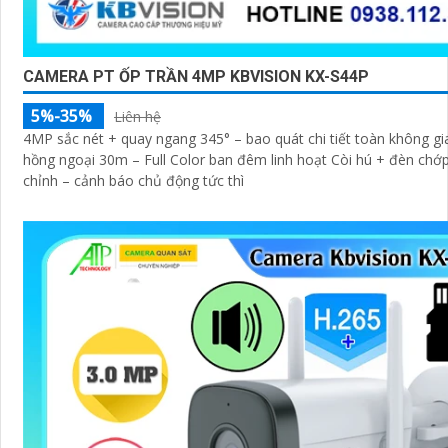
CAMERA PT ỐP TRẦN 4MP KBVISION KX-S44P
5%-35%
Liên hệ
4MP sắc nét + quay ngang 345° – bao quát chi tiết toàn không g
hồng ngoại 30m – Full Color ban đêm linh hoạt Còi hú + đèn chớ
chỉnh – cảnh báo chủ động tức thì