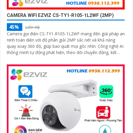
CAMERA WIFI EZVIZ CS-TY1-R105-1L2WF (2MP)
45%
Liên Hệ
Camera gọi điện CS-TY1-R105-1L2WF mang đến giải pháp an
ninh toàn diện với độ phân giải 2MP sắc nét và khả năng
quay xoay 360 độ, giúp bao quát mọi góc nhìn. Công nghệ AI
thông minh tự động phát hiện, theo dõi chuyển động, kết
hợp đàm thoại 2 chiều, giúp bạn giao tiếp dễ dàng từ xa