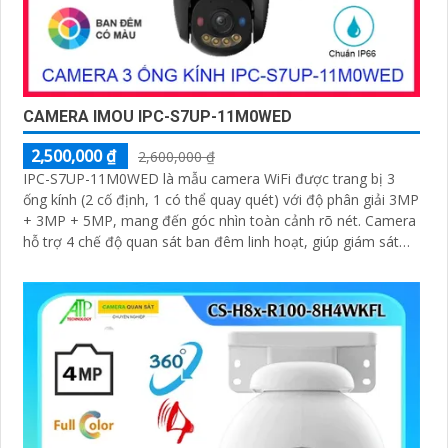
CAMERA IMOU IPC-S7UP-11M0WED
2,500,000 ₫
2,600,000 ₫
IPC-S7UP-11M0WED là mẫu camera WiFi được trang bị 3
ống kính (2 cố định, 1 có thể quay quét) với độ phân giải 3MP
+ 3MP + 5MP, mang đến góc nhìn toàn cảnh rõ nét. Camera
hỗ trợ 4 chế độ quan sát ban đêm linh hoạt, giúp giám sát
hiệu quả trong mọi điều kiện ánh sáng