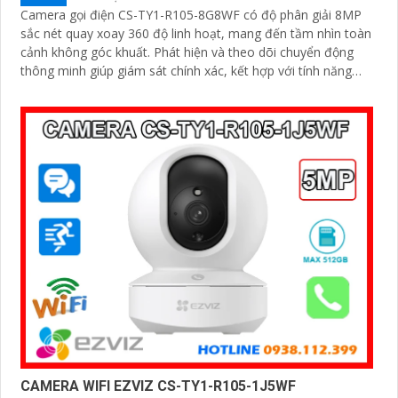
Camera gọi điện CS-TY1-R105-8G8WF có độ phân giải 8MP
sắc nét quay xoay 360 độ linh hoạt, mang đến tầm nhìn toàn
cảnh không góc khuất. Phát hiện và theo dõi chuyển động
thông minh giúp giám sát chính xác, kết hợp với tính năng
đàm thoại hai chiều giao tiếp dễ dàng từ xa
CAMERA WIFI EZVIZ CS-TY1-R105-1J5WF