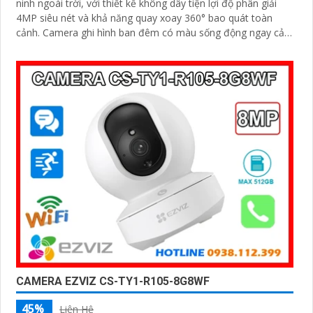
ninh ngoài trời, với thiết kế không dây tiện lợi độ phân giải
4MP siêu nét và khả năng quay xoay 360° bao quát toàn
cảnh. Camera ghi hình ban đêm có màu sống động ngay cả
khi không bật đèn LED, tích hợp còi hú, đèn cảnh báo và
đàm thoại 2 chiều giúp bạn chủ động phát hiện và xử lý mọi
tình huống
CAMERA EZVIZ CS-TY1-R105-8G8WF
45%
Liên Hệ