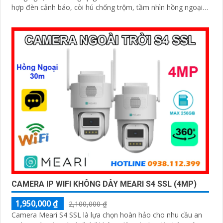
hợp đèn cảnh báo, còi hú chống trộm, tầm nhìn hồng ngoại
30m, khe thẻ nhớ đến 256GB cùng chuẩn chống nước IP66
camera hoạt động ổn định trong mọi điều kiện
CAMERA IP WIFI KHÔNG DÂY MEARI S4 SSL (4MP)
1,950,000 ₫
2,100,000 ₫
Camera Meari S4 SSL là lựa chọn hoàn hảo cho nhu cầu an