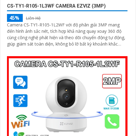
CS-TY1-R105-1L3WF CAMERA EZVIZ (3MP)
45%
Liên Hệ
Camera CS-TY1-R105-1L2WF với độ phân giải 3MP mang
đến hình ảnh sắc nét, tích hợp khả năng quay xoay 360 độ
cùng công nghệ phát hiện và theo dõi chuyển động tự động,
giúp giám sát toàn diện, không bỏ lỡ bất kỳ khoảnh khắc
quan trọng nào. Hỗ trợ đàm thoại hai chiều, tầm nhìn hồng
ngoại lên đến 10m và khe cắm thẻ nhớ dung lượng 512GB,
đây chính là camera tối ưu với mức giá vô cùng hấp dẫn