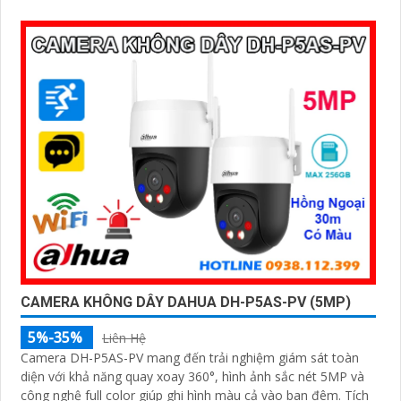
đèn nháy và còi hú
CAMERA KHÔNG DÂY DAHUA DH-P5AS-PV (5MP)
5%-35%
Liên Hệ
Camera DH-P5AS-PV mang đến trải nghiệm giám sát toàn
diện với khả năng quay xoay 360°, hình ảnh sắc nét 5MP và
công nghệ full color giúp ghi hình màu cả vào ban đêm. Tích