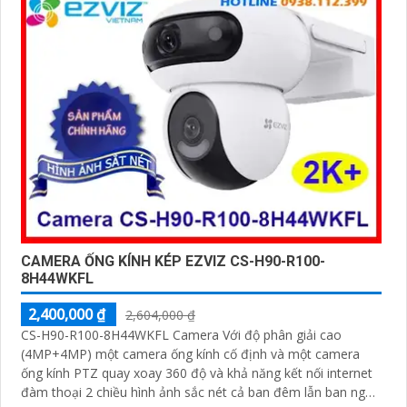
512GB với khả năng thu âm và phát âm thanh to rõ
CAMERA ỐNG KÍNH KÉP EZVIZ CS-H90-R100-
8H44WKFL
2,400,000 ₫
2,604,000 ₫
CS-H90-R100-8H44WKFL Camera Với độ phân giải cao
(4MP+4MP) một camera ống kính cố định và một camera
ống kính PTZ quay xoay 360 độ và khả năng kết nối internet
đàm thoại 2 chiều hình ảnh sắc nét cả ban đêm lẫn ban ngày