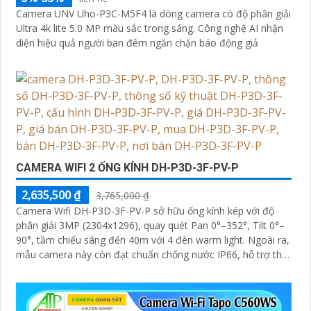
Camera UNV Uho-P3C-M5F4 là dòng camera có độ phân giải
Ultra 4k lite 5.0 MP màu sắc trong sáng. Công nghệ AI nhận
diện hiệu quả người ban đêm ngăn chặn báo động giả
CAMERA WIFI 2 ỐNG KÍNH DH-P3D-3F-PV-P
2,635,500 ₫
3,765,000 ₫
Camera Wifi DH-P3D-3F-PV-P sở hữu ống kính kép với độ
phân giải 3MP (2304x1296), quay quét Pan 0°–352°, Tilt 0°–
90°, tầm chiếu sáng đến 40m với 4 đèn warm light. Ngoài ra,
mẫu camera này còn đạt chuẩn chống nước IP66, hỗ trợ thẻ
nhớ tối đa 256GB, kết nối Wi-Fi 2