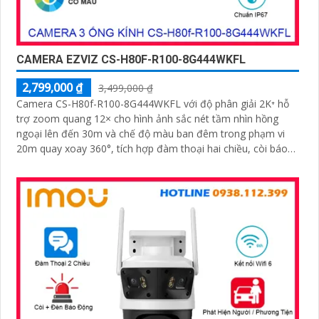
CAMERA EZVIZ CS-H80F-R100-8G444WKFL
2,799,000 ₫
3,499,000 ₫
Camera CS-H80f-R100-8G444WKFL với độ phân giải 2K⁺ hỗ
trợ zoom quang 12× cho hình ảnh sắc nét tầm nhìn hồng
ngoại lên đến 30m và chế độ màu ban đêm trong phạm vi
20m quay xoay 360°, tích hợp đàm thoại hai chiều, còi báo
động và đèn chớp, camera giúp nâng cao an ninh hiệu quả.
Đạt chuẩn IP67 có khả năng chống bụi, nước, đảm bảo hoạt
động ổn định trong mọi điều kiện thời tiết