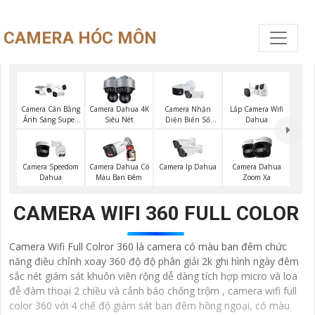
CAMERA HÓC MÔN
Lắp Camera Wifi
Camera Cân Bằng
Camera Dahua 4K
Camera Nhận
Dahua
Ánh Sáng Super
Siêu Nét
Diện Biển Số
Adapt
Dahua
Camera Speedom
Camera Dahua Có
Camera Ip Dahua
Camera Dahua
Dahua
Màu Ban Đêm
Zoom Xa
CAMERA WIFI 360 FULL COLOR
Camera Wifi Full Colror 360 là camera có màu ban đêm chức
năng điều chỉnh xoay 360 độ độ phân giải 2k ghi hình ngày đêm
sắc nét giám sát khuôn viên rộng dễ dàng tích hợp micro và loa
đễ đàm thoại 2 chiều và cảnh báo chống trộm , camera wifi full
color 360 với 4 chế độ giám sát ban đêm hồng ngoại, có màu