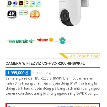
CAMERA WIFI EZVIZ CS-H8C-R200-8H8WKFL
1,999,000 ₫
1,987,000 ₫
Camera giá rẻ CS-H8c-R200-8H8WKFL là một camera an
ninh với tính năng phát hiện chuyển động IP Wifi và trang bị
chống cảnh báo chuyển động giả bằng cách nhận dạng người
camera còn được trang bị chống ngược sáng DWDR công
nghệ giám sát ban đêm Full Color 20m camera có thiết kế
nhỏ gọn xoay 360 độ và có khe cắm thẻ nhớ Micro SD