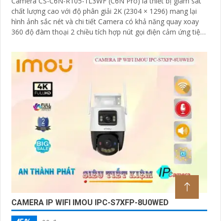
Camera CS-C6N-R105-1L3WF (C6N Pro) là thiết bị giám sát
chất lượng cao với độ phân giải 2K (2304 × 1296) mang lại
hình ảnh sắc nét và chi tiết Camera có khả năng quay xoay
360 độ đàm thoại 2 chiều tích hợp nút gọi điện cảm ứng tiện
lợi giúp bạn dễ dàng tương tác từ xa Ngoài ra camera còn
được trang bị công nghệ phát hiện chuyển động thông minh
tăng cường an ninh cho không gian của bạn. Loại Camera
quan sát Wifi Không Dây CS-C6N-R105-1L3WF 3
CAMERA IP WIFI IMOU IPC-S7XFP-8U0WED