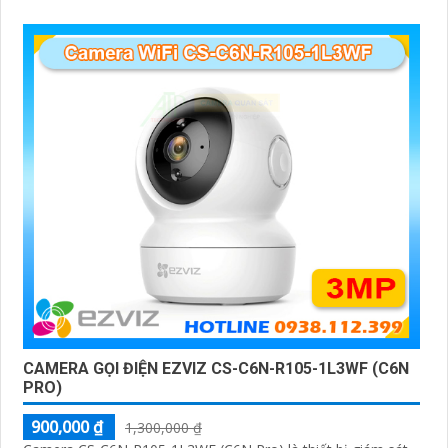
dễ dàng lắp đặt và sử dụng cho gia đình và văn phòng
Camera an ninh không dây CS-H90-R100-8H44WKFL mang
đến sự an toàn và tiện lợi.
CAMERA GỌI ĐIỆN EZVIZ CS-C6N-R105-1L3WF (C6N
PRO)
900,000 ₫
1,300,000 ₫