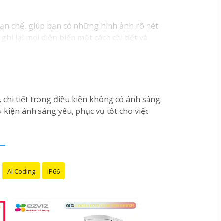
hạn chế, giúp bạn có những hình ảnh rõ nét
i lại mọi diễn biến một cách chi tiết và
rõ ràng chi tiết trong hình ảnh vào điều
hi tiết trong điều kiện không có ánh sáng.
kiện ánh sáng yếu, phục vụ tốt cho việc
AI Coding
IP66