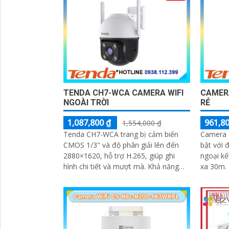
TENDA CH7-WCA CAMERA WIFI
CAMER
NGOÀI TRỜI
RẺ
1,087,800 ₫
961,80
1,554,000 ₫
Tenda CH7-WCA trang bị cảm biến
Camera 
CMOS 1/3" và độ phân giải lên đến
bật với 
2880×1620, hỗ trợ H.265, giúp ghi
ngoại kế
hình chi tiết và mượt mà. Khả năng
xa 30m. Thiết bị quay 355° và nghiêng
nhìn ban đêm thông minh với 4 đèn
90°, có 
hồng...
động, co
'