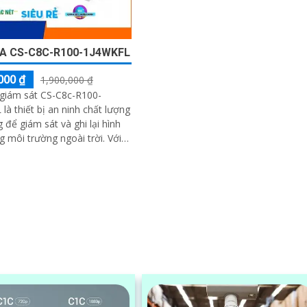
A CS-C8C-R100-1J4WKFL
000 ₫
1,900,000 ₫
giám sát CS-C8c-R100-
là thiết bị an ninh chất lượng
 để giám sát và ghi lại hình
 môi trường ngoài trời. Với
 giải HD 1080p, camera giám
mang đến hình ảnh sắc nét và