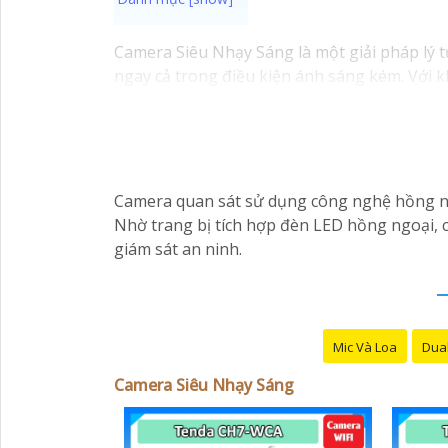
Camera Siêu Nhạy Sáng là một giải pháp lý 
ngay cả trong điều kiện ánh sáng kém. Với kh
chính xác.
Camera Siêu Nhạy Sáng là một lựa chọn phù h
kiện ánh sáng yếu. Hãy đầu tư vào cameđể b
Camera quan sát sử dụng công nghệ hồng ngo
Nhờ trang bị tích hợp đèn LED hồng ngoại, 
giám sát an ninh.
Mic Và Loa
Dual
Camera Siêu Nhạy Sáng