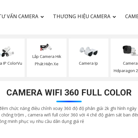
TƯ VẤN CAMERA
THƯƠNG HIỆU CAMERA
CAME
Lắp Camera Hik
 IP ColorVu
Camera Ip
Camera
Phát Hiện Xe
Hdparagon 
CAMERA WIFI 360 FULL COLOR
đêm chức năng điều chỉnh xoay 360 độ độ phân giải 2k ghi hình ngày 
chống trộm , camera wifi full color 360 với 4 chế độ giám sát ban đ
hông minh phục vụ nhu cầu dân dụng giá rẻ