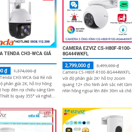
CAMERA EZVIZ CS-H80F-R100-
A TENDA CH3-WCA GIÁ
8G444WKFL
2,799,000 ₫
3,499,000 ₫
0 ₫
1,374,000 ₫
Camera CS-H80f-R100-8G444WKFL
Tenda CH3-WCA Giá Rẻ nổi
với độ phân giải 2K⁺ hỗ trợ zoom
độ phân giải 2K, hỗ trợ hồng
quang 12× cho hình ảnh sắc nét tầm
t hợp đèn rọi chiếu sáng tầm
nhìn hồng ngoại lên đến 30m và chế
độ màu ban đêm trong phạm vi 20
khả năng phát hiện chuyển
quay xoay 360°, tích hợp đàm thoại
n người, phương tiện
hai chiều, còi báo động và đèn chớp
camera giúp nâng cao an ninh hiệu
quả. Đạt chuẩn IP67 có khả năng
chống bụi, nước, đảm bảo hoạt độn