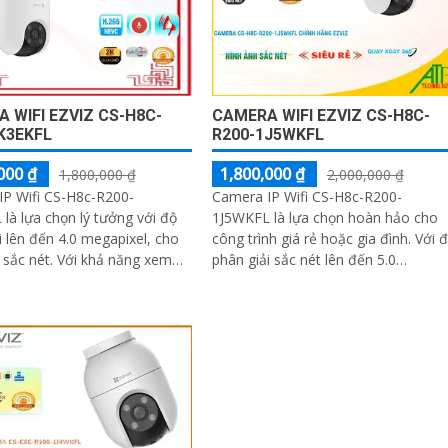
ổn định trong mọi điều kiện thời tiết
 WIFI EZVIZ CS-H8C-
CAMERA WIFI EZVIZ CS-H8C-
K3EKFL
R200-1J5WKFL
000 ₫
1,800,000 ₫
1,800,000 ₫
2,000,000 ₫
IP Wifi CS-H8c-R200-
Camera IP Wifi CS-H8c-R200-
là lựa chọn lý tưởng với độ
1J5WKFL là lựa chọn hoàn hảo cho
i lên đến 4.0 megapixel, cho
công trình giá rẻ hoặc gia đình. Với độ
. Với khả năng xem
phân giải sắc nét lên đến 5.0
Full Color trong khoảng
megapixel, bạn sẽ có cơ hội quan sá
,...
mọi chi tiết một cách rõ ràng