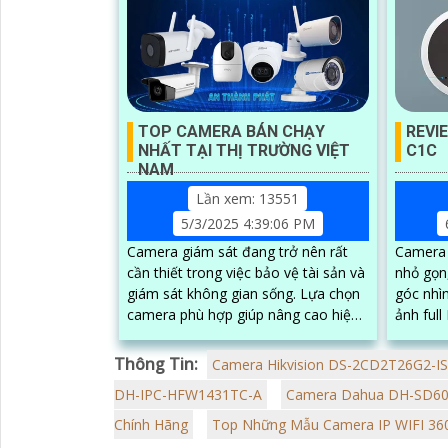
TOP CAMERA BÁN CHẠY
REVI
NHẤT TẠI THỊ TRƯỜNG VIỆT
C1C
NAM
Lần xem: 13551
5/3/2025 4:39:06 PM
Camera giám sát đang trở nên rất
Camera 
cần thiết trong việc bảo vệ tài sản và
nhỏ gọn,
giám sát không gian sống. Lựa chọn
góc nhì
camera phù hợp giúp nâng cao hiệu
ảnh ful
quả quan sát, tiết kiệm chi phí và dễ
người d
dàng lắp đặt.
camera h
Thông Tin:
Camera Hikvision DS-2CD2T26G2-I
DH-IPC-HFW1431TC-A
Camera Dahua DH-SD60
Chính Hãng
Top Những Mẫu Camera IP WIFI 360