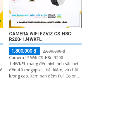
độ và có khe cắm thẻ nhớ Micro SD
512GB với khả năng thu âm và phát
âm thanh to rõ
CAMERA WIFI EZVIZ CS-H8C-
R200-1J4WKFL
1,800,000 ₫
2,000,000 ₫
Camera IP Wifi CS-H8c-R200-
1J4WKFL mang đến hình ảnh sắc nét
đến 4.0 megapixel, tiết kiệm, và chất
lượng cao. Xem ban đêm Full Color
t
20m, đảm bảo chất lượng dù lắp đặt
ở bất kỳ vị trí nào