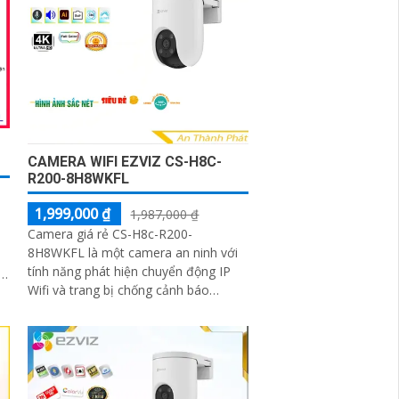
CAMERA WIFI EZVIZ CS-H8C-
R200-8H8WKFL
1,999,000 ₫
1,987,000 ₫
Camera giá rẻ CS-H8c-R200-
8H8WKFL là một camera an ninh với
tính năng phát hiện chuyển động IP
Wifi và trang bị chống cảnh báo
m
chuyển động giả bằng cách nhận
dạng người camera còn được trang bị
,
chống ngược sáng DWDR công nghệ
giám sát ban đêm Full Color 20m
camera có thiết kế nhỏ gọn xoay 360
g