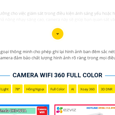
tưởng cho việc giám sát trong điều kiện ánh sáng yếu hoặc 
ả năng nhạy sáng cao, camera này sẽ giúp bạn quan sát và gh
ợp cho việc giám sát an ninh trong các khu vực yêu cầu sự 
ảo vệ và giám sát an ninh hiệu quả hơn.
ại thông minh cho phép ghi lại hình ảnh ban đêm sắc nét, c
camera đảm bảo chất lượng hình ảnh rõ ràng trong mọi điều 
CAMERA WIFI 360 FULL COLOR
 Light
78°
Hồng Ngoại
Full Color
AI
Xoay 360
3D DNR