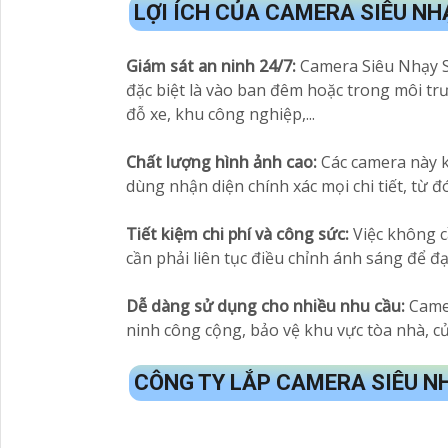
LỢI ÍCH CỦA CAMERA SIÊU N
Giám sát an ninh 24/7:
Camera Siêu Nhạy Sá
đặc biệt là vào ban đêm hoặc trong môi tr
đỗ xe, khu công nghiệp,...
Chất lượng hình ảnh cao:
Các camera này k
dùng nhận diện chính xác mọi chi tiết, từ đ
Tiết kiệm chi phí và công sức:
Việc không c
cần phải liên tục điều chỉnh ánh sáng để đ
Dễ dàng sử dụng cho nhiều nhu cầu:
Came
ninh công cộng, bảo vệ khu vực tòa nhà, c
CÔNG TY LẮP CAMERA SIÊU N