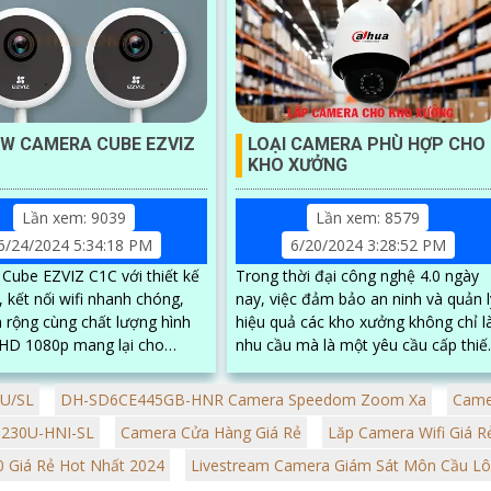
EW CAMERA CUBE EZVIZ
LOẠI CAMERA PHÙ HỢP CHO
KHO XƯỞNG
Lần xem: 9039
Lần xem: 8579
6/24/2024 5:34:18 PM
6/20/2024 3:28:52 PM
Cube EZVIZ C1C với thiết kế
Trong thời đại công nghệ 4.0 ngày
 kết nối wifi nhanh chóng,
nay, việc đảm bảo an ninh và quản l
n rộng cùng chất lượng hình
hiệu quả các kho xưởng không chỉ l
l HD 1080p mang lại cho
nhu cầu mà là một yêu cầu cấp thiế
ùng trải nghiệm sử dụng
đối với nhiều doanh nghiệp.
ài...
SU/SL
DH-SD6CE445GB-HNR Camera Speedom Zoom Xa
Came
230U-HNI-SL
Camera Cửa Hàng Giá Rẻ
Lăp Camera Wifi Giá R
 Giá Rẻ Hot Nhất 2024
Livestream Camera Giám Sát Môn Cầu L