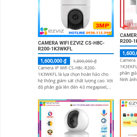
CAMERA
R200-1
CAMERA WIFI EZVIZ CS-H8C-
R200-1K3WKFL
1,600,
Camera 
1,600,000 ₫
1,800,000 ₫
1K3EKFL 
Camera IP Wifi CS-H8c-R200-
phân giả
1K3WKFL là lựa chọn hoàn hảo cho
hình ảnh sắc nét
hệ thống giám sát chất lượng cao. Với
ban đêm 
độ phân giải lên đến 4.0 megapixel,
cách 20m
camera này mang đến hình ảnh sắc
nét