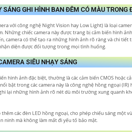
Y SÁNG GHI HÌNH BAN ĐÊM CÓ MÀU TRONG Đ
era với công nghệ Night Vision hay Low Light) là loại camer
m. Những chiếc camera này được trang bị cảm biến hình ảnh
n, camera có thể tạo ra những hình ảnh rõ ràng và chi tiế
nhận diện được đối tượng trong mọi tình huống.
CAMERA SIÊU NHẠY SÁNG
ến hình ảnh đặc biệt, thường là các cảm biến CMOS hoặc c
nổi bật trong các camera này là công nghệ hồng ngoại (IR)
 ghi lại những hình ảnh rõ nét dù môi trường xung quanh k
p thêm các đèn LED hồng ngoại, cho phép chiếu sáng một vù
an ninh mà không làm mất đi yếu tố bảo mật.