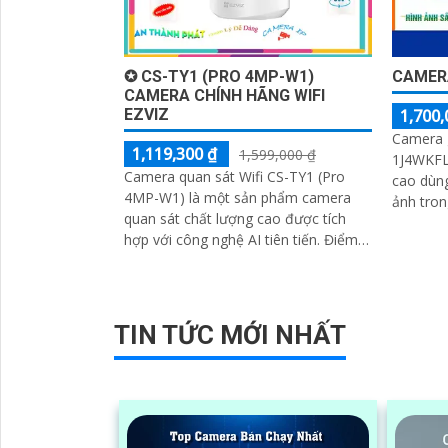
✪ CS-TY1 (PRO 4MP-W1)
CAMER
CAMERA CHÍNH HÃNG WIFI
EZVIZ
1,700,
Camera 
1,119,300 ₫
1,599,000 ₫
1J4WKFL 
Camera quan sát Wifi CS-TY1 (Pro
cao dùng
4MP-W1) là một sản phẩm camera
ảnh trong
quan sát chất lượng cao được tích
độ phân
hợp với công nghệ AI tiên tiến. Điểm
sát này 
nổi bật của sản phẩm này là khả năng
chi tiết
chống...
TIN TỨC MỚI NHẤT