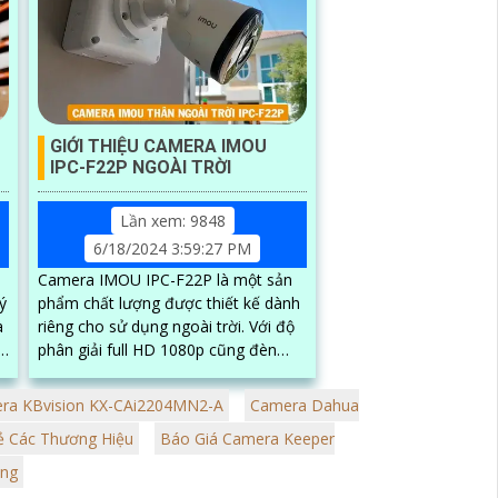
GIỚI THIỆU CAMERA IMOU
IPC-F22P NGOÀI TRỜI
Lần xem: 9848
6/18/2024 3:59:27 PM
Camera IMOU IPC-F22P là một sản
ý
phẩm chất lượng được thiết kế dành
à
riêng cho sử dụng ngoài trời. Với độ
t
phân giải full HD 1080p cũng đèn
hồng ngoại thông minh giúp cho
camera có...
ra KBvision KX-CAi2204MN2-A
Camera Dahua
ẻ Các Thương Hiệu
Báo Giá Camera Keeper
ông