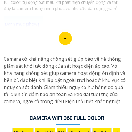
full color, tự dộng bật màu khi phát hiện chuyển động và tắt .
đây là camera thông minh phục vụ nhu cầu dân dụng giá rẻ
Camera Siêu Nhạy Sáng là một giải pháp lý tưởng cho
việc giám sát trong điều kiện ánh sáng yếu hoặc hạn
chế, giúp bạn có những hình ảnh rõ nét ngay cả trong
Camera có khả năng chống sét giúp bảo vệ hệ thống
điều kiện ánh sáng kém. Với khả năng nhạy sáng cao,
giám sát khỏi tác động của sét hoặc điện áp cao. Với
camera này sẽ giúp bạn quan sát và ghi lại mọi diễn
khả năng chống sét giúp camera hoạt động ổn định và
biến một cách chi tiết và chính xác.
bền bỉ, đặc biệt khi lắp đặt ngoài trời hoặc ở khu vực có
nguy cơ sét đánh. Giảm thiểu nguy cơ hư hỏng do quá
Camera Siêu Nhạy Sáng là một lựa chọn phù hợp cho
tải điện từ, đảm bảo an toàn và kéo dài tuổi thọ của
việc giám sát an ninh trong các khu vực yêu cầu sự rõ
camera, ngay cả trong điều kiện thời tiết khắc nghiệt.
ràng chi tiết trong hình ảnh vào điều kiện ánh sáng
yếu. Hãy đầu tư vào cameđể bảo vệ và giám sát an ninh
hiệu quả hơn.
CAMERA WIFI 360 FULL COLOR