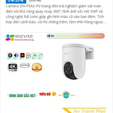
5%-35%
Liên Hệ
Camera DH-P5AS-PV mang đến trải nghiệm giám sát toàn
diện với khả năng quay xoay 360°, hình ảnh sắc nét 5MP và
công nghệ full color giúp ghi hình màu cả vào ban đêm. Tích
hợp đèn cảnh báo, còi hú chống trộm, tầm nhìn hồng ngoại
30m, khe thẻ nhớ đến 256GB cùng chuẩn chống nước IP66
camera hoạt động ổn định trong mọi điều kiện