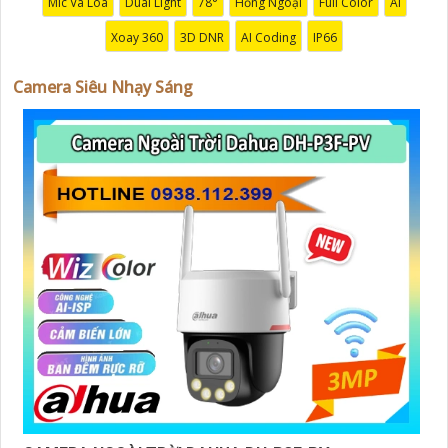
Mic Và Loa
Dual Light
78°
Hồng Ngoại
Full Color
AI
Xoay 360
3D DNR
AI Coding
IP66
Camera Siêu Nhạy Sáng
'