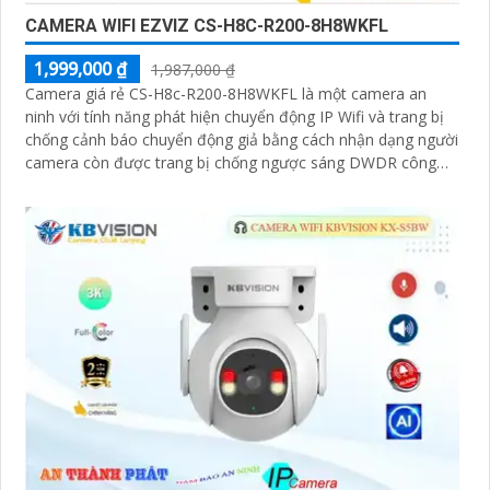
CAMERA WIFI EZVIZ CS-H8C-R200-8H8WKFL
1,999,000 ₫
1,987,000 ₫
Camera giá rẻ CS-H8c-R200-8H8WKFL là một camera an
ninh với tính năng phát hiện chuyển động IP Wifi và trang bị
chống cảnh báo chuyển động giả bằng cách nhận dạng người
camera còn được trang bị chống ngược sáng DWDR công
nghệ giám sát ban đêm Full Color 20m camera có thiết kế
nhỏ gọn xoay 360 độ và có khe cắm thẻ nhớ Micro SD
512GB với khả năng thu âm và phát âm thanh to rõ