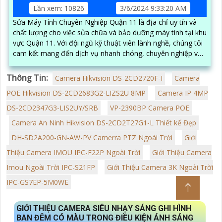
Lần xem: 10826
3/6/2024 9:33:20 AM
Sửa Máy Tính Chuyên Nghiệp Quận 11 là địa chỉ uy tín và
chất lượng cho việc sửa chữa và bảo dưỡng máy tính tại khu
vực Quận 11. Với đội ngũ kỹ thuật viên lành nghề, chúng tôi
cam kết mang đến dịch vụ nhanh chóng, chuyên nghiệp và
hiệu quả
Thông Tin:
Camera Hikvision DS-2CD2720F-I
Camera
POE Hikvision DS-2CD2683G2-LIZS2U 8MP
Camera IP 4MP
DS-2CD2347G3-LIS2UY/SRB
VP-2390BP Camera POE
Camera An Ninh Hikvision DS-2CD2T27G1-L Thiết kế Đẹp
DH-SD2A200-GN-AW-PV Camerra PTZ Ngoài Trời
Giới
Thiệu Camera IMOU IPC-F22P Ngoài Trời
Giới Thiệu Camera
Imou Ngoài Trời IPC-S21FP
Giới Thiệu Camera 3K Ngoài Trời
IPC-GS7EP-5M0WE
GIỚI THIỆU CAMERA SIÊU NHẠY SÁNG GHI HÌNH
BAN ĐÊM CÓ MÀU TRONG ĐIỀU KIỆN ÁNH SÁNG