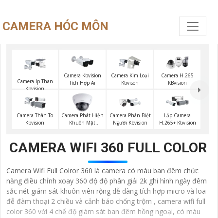
CAMERA HÓC MÔN
Camera Kbvision
Camera Kim Loại
Camera H.265
Camera Ip Than
Tích Hợp Ai
Kbvison
KBvision
Kbvision
Camera Phát Hiện
Camera Thân To
Camera Phân Biệt
Lắp Camera
Khuôn Mặt
Kbvision
Người Kbvision
H.265+ Kbvision
Kbvision
CAMERA WIFI 360 FULL COLOR
Camera Wifi Full Colror 360 là camera có màu ban đêm chức
năng điều chỉnh xoay 360 độ độ phân giải 2k ghi hình ngày đêm
sắc nét giám sát khuôn viên rộng dễ dàng tích hợp micro và loa
đễ đàm thoại 2 chiều và cảnh báo chống trộm , camera wifi full
color 360 với 4 chế độ giám sát ban đêm hồng ngoại, có màu