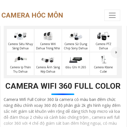
CAMERA HÓC MÔN
Camera Wifi
Camera Siêu Nhạy
Camera Sử Dụng
Camera PTZ
Dahua Trong Nhà
Sáng Dahua
Chip Sony Dahua
Dahua
Camera Kbone
Camera Ip Thân
Camera Ánh Sáng
Đầu Ghi H.265
Cube
Trụ Dahua
Kép Dahua
CAMERA WIFI 360 FULL COLOR
Camera Wifi Full Colror 360 là camera có màu ban đêm chức
năng điều chỉnh xoay 360 độ độ phân giải 2k ghi hình ngày đêm
sắc nét giám sát khuôn viên rộng dễ dàng tích hợp micro và loa
đễ đàm thoại 2 chiều và cảnh báo chống trộm , camera wifi full
color 360 với 4 chế độ giám sát ban đêm hồng ngoại, có màu