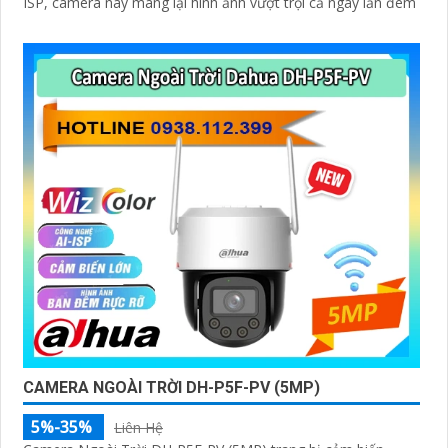
ISP, camera này mang lại hình ảnh vượt trội cả ngày lẫn đêm
CAMERA NGOÀI TRỜI DH-P5F-PV (5MP)
5%-35%
Liên Hệ