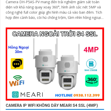
Camera DH-P5AS-PV mang đến trải nghiệm giám sát toàn
diện với khả năng quay xoay 360°, hình ảnh sắc nét 5MP và
công nghệ full color giúp ghi hình màu cả vào ban đêm. Tích
hợp đèn cảnh báo, còi hú chống trộm, tầm nhìn hồng ngoại
30m, khe thẻ nhớ đến 256GB cùng chuẩn chống nước IP66
camera hoạt động ổn định trong mọi điều kiện
CAMERA IP WIFI KHÔNG DÂY MEARI S4 SSL (4MP)