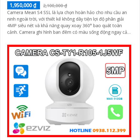
1,950,000 ₫
2,100,000 ₫
Camera Meari S4 SSL là lựa chọn hoàn hảo cho nhu cầu an
ninh ngoài trời, với thiết kế không dây tiện lợi độ phân giải
4MP siêu nét và khả năng quay xoay 360° bao quát toàn
cảnh. Camera ghi hình ban đêm có màu sống động ngay cả
khi không bật đèn LED, tích hợp còi hú, đèn cảnh báo và
đàm thoại 2 chiều giúp bạn chủ động phát hiện và xử lý mọi
tình huống