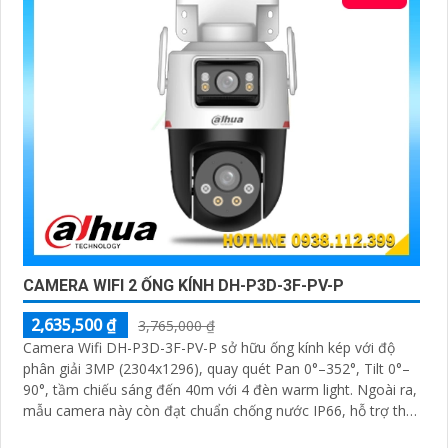
'
CAMERA WIFI 2 ỐNG KÍNH DH-P3D-3F-PV-P
2,635,500 ₫
3,765,000 ₫
Camera Wifi DH-P3D-3F-PV-P sở hữu ống kính kép với độ
phân giải 3MP (2304x1296), quay quét Pan 0°–352°, Tilt 0°–
90°, tầm chiếu sáng đến 40m với 4 đèn warm light. Ngoài ra,
mẫu camera này còn đạt chuẩn chống nước IP66, hỗ trợ thẻ
nhớ tối đa 256GB, kết nối Wi-Fi 2