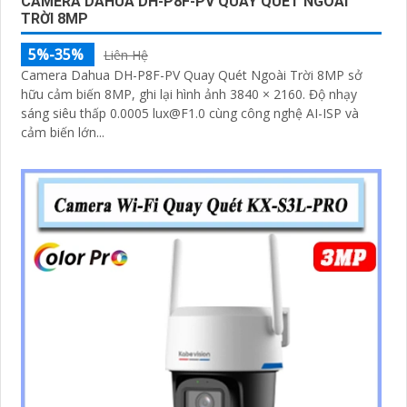
CAMERA DAHUA DH-P8F-PV QUAY QUÉT NGOÀI
TRỜI 8MP
5%-35%
Liên Hệ
Camera Dahua DH-P8F-PV Quay Quét Ngoài Trời 8MP sở
hữu cảm biến 8MP, ghi lại hình ảnh 3840 × 2160. Độ nhạy
sáng siêu thấp 0.0005 lux@F1.0 cùng công nghệ AI-ISP và
cảm biến lớn...