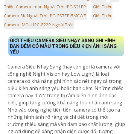
Thiệu Camera Imou Ngoài Trời IPC-S21FP
Giới Thiệu
Camera 3K Ngoài Trời IPC-GS7EP-5M0WE
Giới Thiệu
Camera IMOU IPC-F22P Ngoài Trời
GIỚI THIỆU CAMERA SIÊU NHẠY SÁNG GHI HÌNH
BAN ĐÊM CÓ MÀU TRONG ĐIỀU KIỆN ÁNH SÁNG
YẾU
Camera Siêu Nhạy Sáng (hay còn gọi là camera với
công nghệ Night Vision hay Low Light) là loại
camera có khả năng ghi hình sắc nét ngay cả trong
điều kiện ánh sáng yếu hoặc ban đêm. Những chiếc
camera này được trang bị cảm biến hình ảnh đặc
biệt, giúp tăng cường khả năng thu nhận ánh sáng.
Nhờ vào công nghệ tiên tiến, camera có thể tạo ra
những hình ảnh rõ ràng và chi tiết trong môi
trường thiếu sáng mà vẫn đảm bảo chất lượng, giúp
người dùng dễ dàng nhận diện được đối tượng