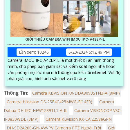
GIỚI THIỆU CAMERA WIFI IMOU IPC-A42EP-L
Lần xem: 10246
6/20/2024 5:12:46 PM
Camera IMOU IPC-A42EP-L là một thiết bị an ninh thông
minh, cho phép bạn giám sát và kiểm soát ngôi nhà hoặc
văn phòng mọi lúc mọi nơi thông qua kết nối internet. Với độ
phân giải cao, hình ảnh sắc nét và rõ ràng
Thông Tin:
Camera KBVISION KX-DDA8093STN3-A (8MP)
Camera Hikvision DS-2SE4C425MWG-E(14F0)
Camera
Dahua DH-IPC-HFW1239TL1-A-IL
Camera VISIONCOP VSC-
IP0830WDL (3MP)
Camera KBvision KX-CAi2258eGPN
DH-SD2A200-GN-AW-PV Camerra PTZ Ngoài Trời
Giới