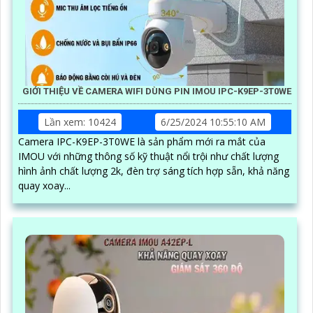
GIỚI THIỆU VỀ CAMERA WIFI DÙNG PIN IMOU IPC-K9EP-3T0WE
Lần xem: 10424
6/25/2024 10:55:10 AM
Camera IPC-K9EP-3T0WE là sản phẩm mới ra mắt của
IMOU với những thông số kỹ thuật nổi trội như chất lượng
hình ảnh chất lượng 2k, đèn trợ sáng tích hợp sẵn, khả năng
quay xoay...