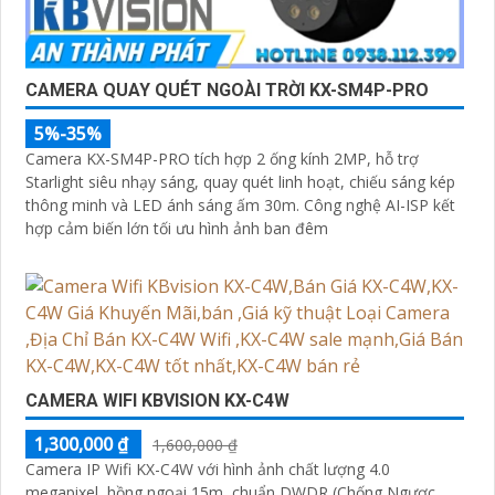
CAMERA QUAY QUÉT NGOÀI TRỜI KX-SM4P-PRO
5%-35%
Camera KX-SM4P-PRO tích hợp 2 ống kính 2MP, hỗ trợ
Starlight siêu nhạy sáng, quay quét linh hoạt, chiếu sáng kép
thông minh và LED ánh sáng ấm 30m. Công nghệ AI-ISP kết
hợp cảm biến lớn tối ưu hình ảnh ban đêm
CAMERA WIFI KBVISION KX-C4W
1,300,000 ₫
1,600,000 ₫
Camera IP Wifi KX-C4W với hình ảnh chất lượng 4.0
megapixel, hồng ngoại 15m, chuẩn DWDR (Chống Ngược