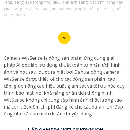
ràng, sáng đẹp trong mọi điều kiện ánh sáng. Các tính năng này
giúp nâng cao hiệu quả giám sát và mang lại trải nghiệm người
dùng tối ưu.
Camera 3D DNR là một loại camera được trang bị chip
chống nhiễu 3D hoạt động bằng cách sử dụng công
Camera WizSense là dòng sản phẩm ứng dụng giải
nghệ ngoại suy để loại bỏ ngay cả những điểm ảnh lỗi
pháp AI độc lập, sử dụng thuật toán tự phân tích hình
nhỏ nhất. Công nghệ chống nhiễu 3D DNR được hãng
ảnh và học sâu, được ra mắt bởi Dahua. dòng camera
ứng dụng vào từng chi tiết Phục vụ cho hình ảnh của
WizSense được thiết kế cho các dòng sản phẩm cao
camera trở nên sắc nét, rõ ràng và không bị ảnh hưởng
cấp, giúp nâng cao hiệu suất giám sát và tối ưu hóa quy
bởi nhiễu hạt.
trình bảo mật. Với khả năng phân tích thông minh,
Với tính năng chống nhiễu 3D DNR camera sẽ giúp
WizSense không chỉ cung cấp hình ảnh chất lượng cao
bạn quan sát được hình ảnh chất lượng cao, đặc biệt
mà còn tiết kiệm chi phí đáng kể cho các dự án lớn, đáp
trong các điều kiện ánh sáng yếu hoặc độ nhiễu cao.
ứng nhu cầu an ninh dự án chuyên dụng.
Với Những Trang bị cao cấp làm cho việc giám sát,
quan sát trở nên dễ dàng và chính xác hơn.