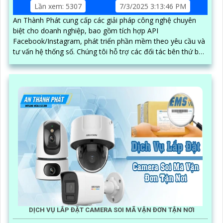
Lần xem: 5307
7/3/2025 3:13:46 PM
An Thành Phát cung cấp các giải pháp công nghệ chuyên
biệt cho doanh nghiệp, bao gồm tích hợp API
Facebook/Instagram, phát triển phần mềm theo yêu cầu và
tư vấn hệ thống số. Chúng tôi hỗ trợ các đối tác bên thứ ba
xây dựng, vận hành và mở rộng hệ thống trên nền tảng
mạng xã hội, giúp tối ưu hóa quy trình kinh doanh và kết nối
khách hàng hiệu quả trong thời đại số
DỊCH VỤ LẮP ĐẶT CAMERA SOI MÃ VẬN ĐƠN TẬN NƠI