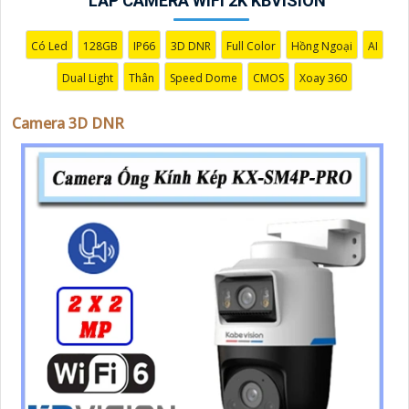
LẮP CAMERA WIFI 2K KBVISION
Có Led
128GB
IP66
3D DNR
Full Color
Hồng Ngoại
AI
Dual Light
Thân
Speed Dome
CMOS
Xoay 360
Camera 3D DNR
'