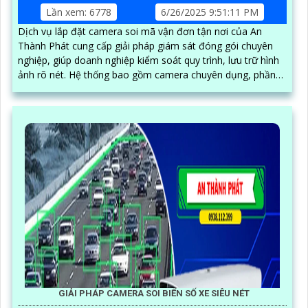
Lần xem: 6778
6/26/2025 9:51:11 PM
Dịch vụ lắp đặt camera soi mã vận đơn tận nơi của An
Thành Phát cung cấp giải pháp giám sát đóng gói chuyên
nghiệp, giúp doanh nghiệp kiểm soát quy trình, lưu trữ hình
ảnh rõ nét. Hệ thống bao gồm camera chuyên dụng, phần
mềm quản lý đơn hàng, thiết bị quét mã vạch cùng phụ kiện
thi công, lắp đặt hoàn chỉnh tại kho hàng, đảm bảo hoạt
động ổn định và hỗ trợ kỹ thuật tận nơi
GIẢI PHÁP CAMERA SOI BIỂN SỐ XE SIÊU NÉT