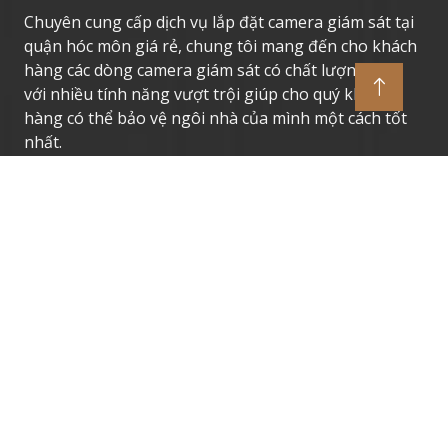
Chuyên cung cấp dịch vụ lắp đặt camera giám sát tại
quận hóc môn giá rẻ, chung tôi mang đến cho khách
hàng các dòng camera giám sát có chất lượng cao,
với nhiều tính năng vượt trội giúp cho quý khách
hàng có thể bảo vệ ngôi nhà của mình một cách tốt
nhất.
Thương Hiệu Camera Uy Tín
Camera Giám Sát Dahua
Camera Giám Sát Vantech
Camera Giám Sát Hikvision
Camera Giám Sát Kbvision
Camera Giám Sát Imou
Camera Giám Sát Ezviz