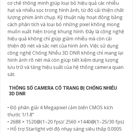
cơ chế thông minh giúp loại bỏ hiệu quả các nhiễu
hạt và nhiễu sọc trong hình ảnh, từ đó cải thiện chất
lượng phim ảnh chụp. Kỹ thuật này hoạt động bằng
cách phân tích và loại bỏ những pixel không mong
muốn xuất hiện trong khung hình. Đây là công nghệ
hiệu quả không chỉ giúp giảm nhiễu mà còn cải
thiện độ nét và sắc nét của hình ảnh. Việc sử dụng
công nghệ Chống Nhễu 3D DNR không chỉ mang lại
hình ảnh rõ nét mà còn giúp tiết kiệm dung lượng
lưu trữ và tăng hiệu suất của hệ thống camera quan
sát.
THÔNG SỐ CAMERA CÓ TRANG BỊ CHỐNG NHIỄU
3D DNR
• Độ phân giải 4 Megapixel cảm biến CMOS kích
thước 1/1.8”
• 2688 × 1520@(1–20 fps)/ 2560 ×1440@(1–25/30 fps)
• Hỗ trợ Starlight với độ nhạy sáng siêu thấp 0.0005