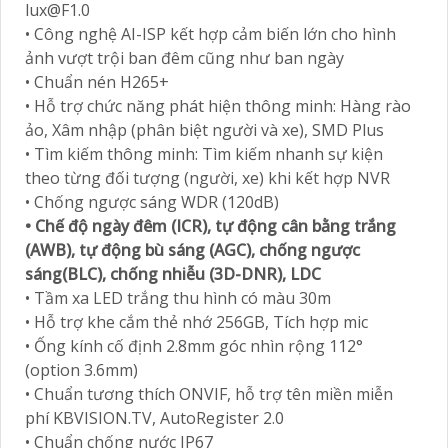
lux@F1.0
• Công nghệ AI-ISP kết hợp cảm biến lớn cho hình
ảnh vượt trội ban đêm cũng như ban ngày
• Chuẩn nén H265+
• Hỗ trợ chức năng phát hiện thông minh: Hàng rào
ảo, Xâm nhập (phân biệt người và xe), SMD Plus
• Tìm kiếm thông minh: Tìm kiếm nhanh sự kiện
theo từng đối tượng (người, xe) khi kết hợp NVR
• Chống ngược sáng WDR (120dB)
• Chế độ ngày đêm (ICR), tự động cân bằng trắng
(AWB), tự động bù sáng (AGC), chống ngược
sáng(BLC), chống nhiễu (3D-DNR), LDC
• Tầm xa LED trắng thu hình có màu 30m
• Hỗ trợ khe cắm thẻ nhớ 256GB, Tích hợp mic
• Ống kính cố định 2.8mm góc nhìn rộng 112°
(option 3.6mm)
• Chuẩn tương thích ONVIF, hỗ trợ tên miền miễn
phí KBVISION.TV, AutoRegister 2.0
• Chuẩn chống nước IP67