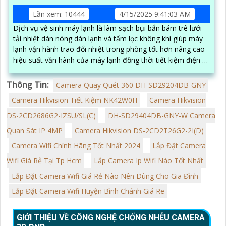
Lần xem: 10444
4/15/2025 9:41:03 AM
Dịch vụ vệ sinh máy lạnh là làm sạch bụi bẩn bám trê lưới
tải nhiệt dàn nóng dàn lạnh và tấm lọc không khí giúp máy
lạnh vận hành trao đổi nhiệt trong phòng tốt hơn nâng cao
hiệu suất vần hành của máy lạnh đồng thời tiết kiệm điện và
tạo không khí trong lành chống mùi hôi
Thông Tin:
Camera Quay Quét 360 DH-SD29204DB-GNY
Camera Hikvision Tiết Kiệm NK42W0H
Camera Hikvision
DS-2CD2686G2-IZSU/SL(C)
DH-SD29404DB-GNY-W Camera
Quan Sát IP 4MP
Camera Hikvision DS-2CD2T26G2-2I(D)
Camera Wifi Chính Hãng Tốt Nhất 2024
Lắp Đặt Camera
Wifi Giá Rẻ Tại Tp Hcm
Lắp Camera Ip Wifi Nào Tốt Nhất
Lắp Đặt Camera Wifi Giá Rẻ Nào Nên Dùng Cho Gia Đình
Lắp Đặt Camera Wifi Huyện Bình Chánh Giá Re
GIỚI THIỆU VỀ CÔNG NGHỆ CHỐNG NHỄU CAMERA