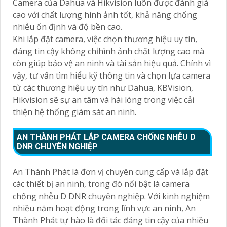
Camera của Dahua và Hikvision luôn được đánh giá
cao với chất lượng hình ảnh tốt, khả năng chống
nhiễu ổn định và độ bền cao.
Khi lắp đặt camera, việc chọn thương hiệu uy tín,
đáng tin cậy không chỉhình ảnh chất lượng cao mà
còn giúp bảo vệ an ninh và tài sản hiệu quả. Chính vì
vậy, tư vấn tìm hiểu kỹ thông tin và chọn lựa camera
từ các thương hiệu uy tín như Dahua, KBVision,
Hikvision sẽ sự an tâm và hài lòng trong việc cải
thiện hệ thống giám sát an ninh.
AN THÀNH PHÁT LẮP CAMERA CHỐNG NHỄU D
DNR CHUYÊN NGHIỆP
An Thành Phát là đơn vị chuyên cung cấp và lắp đặt
các thiết bị an ninh, trong đó nổi bật là camera
chống nhễu D DNR chuyên nghiệp. Với kinh nghiệm
nhiều năm hoạt động trong lĩnh vực an ninh, An
Thành Phát tự hào là đối tác đáng tin cậy của nhiều