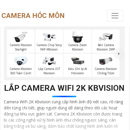
CAMERA HÓC MÔN
Camera Kbvision
Camera Chip Sony
Camera Zoom
Bán Camera
Starlight
NIR KBvision
Kbvision
Kbvision 2MP
Camera Kbvision
Lắp Camera IOT
Đầu Ghi Ip AI
Camera Kbvision
360 Toàn Cảnh
Kbvision
Hikvision
Chống Trộm
LẮP CAMERA WIFI 2K KBVISION
Camera WiFi 2K Kbvision cung cấp hình ảnh độ nét cao, rõ ràng
đến từng chi tiết, giúp người dùng dễ dàng theo dõi các hoạt
động tại khu vực giám sát. Camera 2K Kbvision còn được trang
bị các công nghệ xử lý hình ảnh như chống ngược sáng, cân
bằng trắng và bù sáng, đảm bảo chất lượng hình ảnh luôn rõ