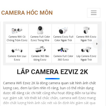
CAMERA HÓC MÔN
Camera Full Color
Camera Ezviz Full
Camera Wifi Ezviz
Camera Wifi Có
Ezviz Trong Nhà
Color Ngoài Trời
Ngoài Trời
Chống Trộm Ezviz
Lắp Camera Ezviz
Camera Kim Loại
Camera 360 Báo
Camera Full Color
Ngoài Trời
Ezviz
Động Ezviz
360 Ezviz
LẮP CAMERA EZVIZ 2K
Camera Wifi Ezviz 2K là dòng camera quan sát hình ảnh chất
lượng cao, đem lại tầm nhìn rõ ràng, bạn có thể nhận dạng
dược dễ dàng các chi tiết cũng như hoạt động diễn ra tại khu
vực giám sát. Với thiết kế chắc chắn, camera wifi Ezviz mang
đến chất lượng hình ảnh sắc nét và ổn định khi giám sát qua