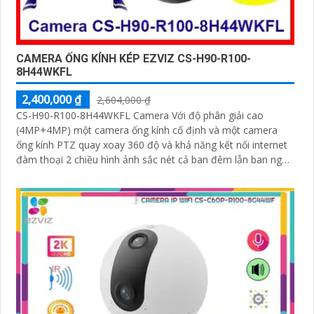
CAMERA ỐNG KÍNH KÉP EZVIZ CS-H90-R100-
8H44WKFL
2,400,000 ₫
2,604,000 ₫
CS-H90-R100-8H44WKFL Camera Với độ phân giải cao
(4MP+4MP) một camera ống kính cố định và một camera
ống kính PTZ quay xoay 360 độ và khả năng kết nối internet
đàm thoại 2 chiều hình ảnh sắc nét cả ban đêm lẫn ban ngày
dễ dàng lắp đặt và sử dụng cho gia đình và văn phòng
Camera an ninh không dây CS-H90-R100-8H44WKFL mang
đến sự an toàn và tiện lợi.