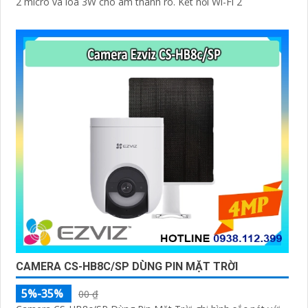
2 micrô và loa 3W cho âm thanh rõ. Kết nối Wi-Fi 2
CAMERA CS-HB8C/SP DÙNG PIN MẶT TRỜI
5%-35%
00 ₫