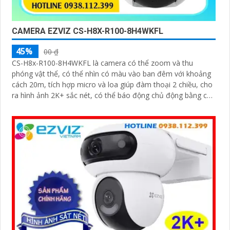
CAMERA EZVIZ CS-H8X-R100-8H4WKFL
45%
00 ₫
CS-H8x-R100-8H4WKFL là camera có thể zoom và thu
phóng vật thể, có thể nhìn có màu vào ban đêm với khoảng
cách 20m, tích hợp micro và loa giúp đàm thoại 2 chiều, cho
ra hình ảnh 2K+ sắc nét, có thể báo động chủ động bằng còi
và đèn