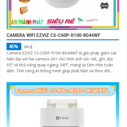
CAMERA WIFI EZVIZ CS-C60P-R100-8G44WF
45%
00 ₫
Camera EZVIZ CS-C60P-R100-8G44WF là giải pháp giám sát
hiện đại với hai camera 2K+ cho hình ảnh sắc nét, góc dọc
93° và khả năng quay ngang 340°, mang lại tầm nhìn toàn
diện. Tính năng AI thông minh giúp phát hiện và theo dõi
người, tích hợp gọi điện hai chiều bằng nút cảm ứng