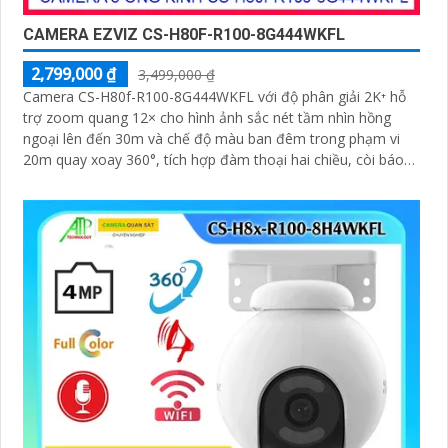
CAMERA EZVIZ CS-H80F-R100-8G444WKFL
2,799,000 ₫
3,499,000 ₫
Camera CS-H80f-R100-8G444WKFL với độ phân giải 2K⁺ hỗ
trợ zoom quang 12× cho hình ảnh sắc nét tầm nhìn hồng
ngoại lên đến 30m và chế độ màu ban đêm trong phạm vi
20m quay xoay 360°, tích hợp đàm thoại hai chiều, còi báo
động và đèn chớp, camera giúp nâng cao an ninh hiệu quả.
Đạt chuẩn IP67 có khả năng chống bụi, nước, đảm bảo hoạt
động ổn định trong mọi điều kiện thời tiết