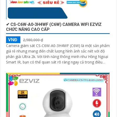
✔ CS-C6W-A0-3H4WF (C6W) CAMERA WIFI EZVIZ
CHỨC NĂNG CAO CẤP
VNĐ
2,980,000 ₫
Camera giám sát CS-C6W-A0-3H4WF (C6W) là một sản phẩm
giá rẻ nhưng mang đến chất lượng hình ảnh sắc nét với độ
phân giải Ultra 2k. Với tính năng thông minh như Hồng Ngoại
Smart IR, bạn có thể quan sát rõ ràng ngay cả trong điều
kiện ánh sáng yếu