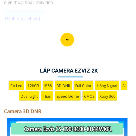
điện thoại hoặc máy tính.
Camera 3D DNR là một loại camera được trang bị chip
chống nhiễu 3D hoạt động bằng cách sử dụng công
nghệ ngoại suy để loại bỏ ngay cả những điểm ảnh lỗi
nhỏ nhất. Công nghệ chống nhiễu 3D DNR được hãng
ứng dụng vào từng chi tiết Phục vụ cho hình ảnh của
LẮP CAMERA EZVIZ 2K
camera trở nên sắc nét, rõ ràng và không bị ảnh hưởng
bởi nhiễu hạt.
Với tính năng chống nhiễu 3D DNR camera sẽ giúp
Có Led
128GB
IP66
3D DNR
Full Color
Hồng Ngoại
AI
bạn quan sát được hình ảnh chất lượng cao, đặc biệt
Dual Light
Thân
Speed Dome
CMOS
Xoay 360
trong các điều kiện ánh sáng yếu hoặc độ nhiễu cao.
Với Những Trang bị cao cấp làm cho việc giám sát,
Camera 3D DNR
quan sát trở nên dễ dàng và chính xác hơn.