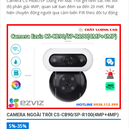
Camera CS-HB8c/SP Dùng Pin Mặt Trời ghi hình sắc nét với
độ phân giải 4MP, quan sát ban đêm xa đến 20 mét. Phát
hiện chuyển động người qua cảm biến PIR theo dõi tự động
CAMERA NGOÀI TRỜI CS-CB90/SP-R100(4MP+4MP)
5%-35%