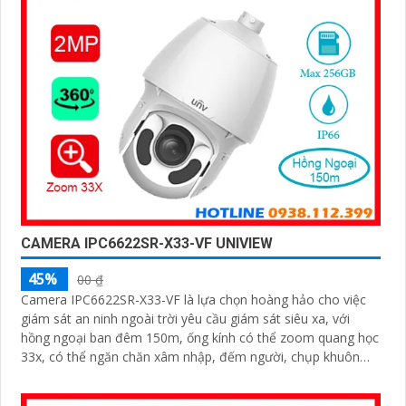
CAMERA IPC6622SR-X33-VF UNIVIEW
45%
00 ₫
Camera IPC6622SR-X33-VF là lựa chọn hoàng hảo cho việc
giám sát an ninh ngoài trời yêu cầu giám sát siêu xa, với
hồng ngoại ban đêm 150m, ống kính có thể zoom quang học
33x, có thể ngăn chăn xâm nhập, đếm người, chụp khuôn
mặt, chuẩn nén hình ảnh Ultra265/H.265/H