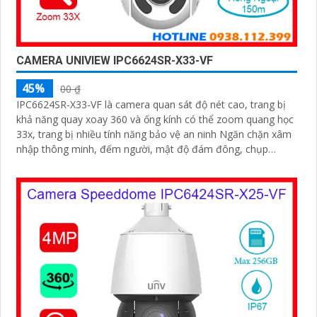
CAMERA UNIVIEW IPC6624SR-X33-VF
45%
00 ₫
IPC6624SR-X33-VF là camera quan sát độ nét cao, trang bị
khả năng quay xoay 360 và ống kính có thể zoom quang học
33x, trang bị nhiều tính năng bảo vệ an ninh Ngăn chặn xâm
nhập thông minh, đếm người, mật độ đám đông, chụp
khuôn mặt, chống ngược sáng WDR 120db