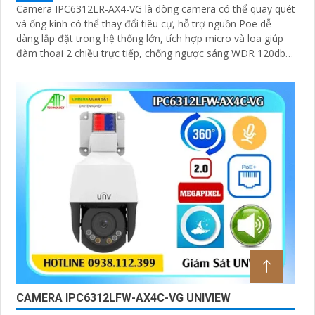
Camera IPC6312LR-AX4-VG là dòng camera có thể quay quét
và ống kính có thể thay đổi tiêu cự, hỗ trợ nguồn Poe dễ
dàng lắp đặt trong hệ thống lớn, tích hợp micro và loa giúp
đàm thoại 2 chiều trực tiếp, chống ngược sáng WDR 120db,
có thể hoạt động độc lập nhờ ke cắm thẻ nhớ 256GB
CAMERA IPC6312LFW-AX4C-VG UNIVIEW