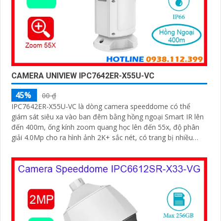
CAMERA UNIVIEW IPC7642ER-X55U-VC
45%
00 ₫
IPC7642ER-X55U-VC là dòng camera speeddome có thể
giám sát siêu xa vào ban đêm bằng hồng ngoại Smart IR lên
đến 400m, ống kính zoom quang học lên đến 55x, độ phân
giải 4.0Mp cho ra hình ảnh 2K+ sắc nét, có trang bị nhiều
công nghệ thông minh khác