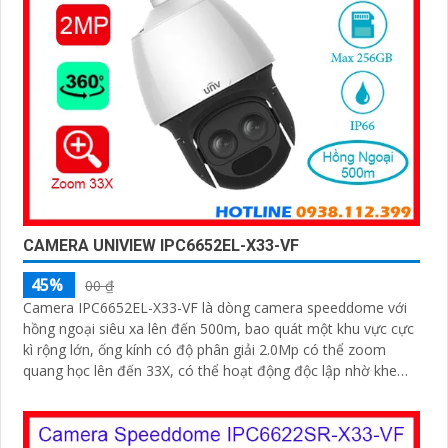
CAMERA UNIVIEW IPC6652EL-X33-VF
45%
00 ₫
Camera IPC6652EL-X33-VF là dòng camera speeddome với
hồng ngoại siêu xa lên đến 500m, bao quát một khu vực cực
kì rộng lớn, ống kính có độ phân giải 2.0Mp có thể zoom
quang học lên đến 33X, có thể hoạt động độc lập nhờ khe
cắm thẻ nhớ lên đến 256Gb