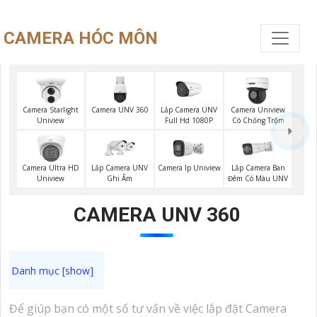
CAMERA HÓC MÔN
Camera UNV 360
Lắp Camera UNV
Camera Starlight
Camera Uniview
Full Hd 1080P
Uniview
Có Chống Trộm
Lắp Camera UNV
Lắp Camera Ban
Camera Ultra HD
Camera Ip Uniview
Ghi Âm
Đêm Có Màu UNV
Uniview
CAMERA UNV 360
Để giúp bạn có một số tư vấn về việc lắp đặt Camera