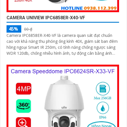
CAMERA UNIVIEW IPC6858ER-X40-VF
45%
00 ₫
Camera IPC6858ER-X40-VF là camera quan sát đạt chuẩn
cao với khả năng thu phóng ống kính 40X, giám sát ban đêm
hồng ngoại Smart IR 250m, có tính năng chống ngược sáng
WDR 120db, chống nhiễu hình ảnh, tự động cân bằng ánh
sáng trắng, có thể lắp đặt ngoài trời chống nước IP 66