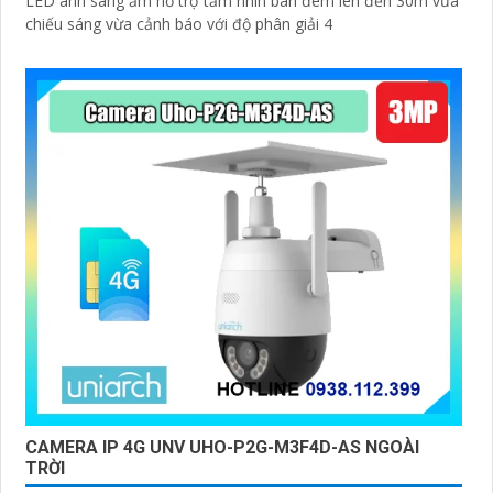
LED ánh sáng ấm hỗ trợ tầm nhìn ban đêm lên đến 30m vừa
chiếu sáng vừa cảnh báo với độ phân giải 4
CAMERA IP 4G UNV UHO-P2G-M3F4D-AS NGOÀI
TRỜI