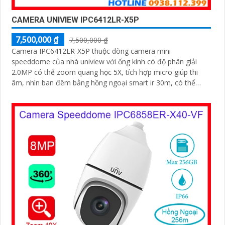
CAMERA UNIVIEW IPC6412LR-X5P
7,500,000 ₫
7,500,000 ₫
Camera IPC6412LR-X5P thuộc dòng camera mini
speeddome của nhà uniview với ống kính có độ phân giải
2.0MP có thể zoom quang học 5X, tích hợp micro giúp thi
âm, nhìn ban đêm bằng hồng ngoại smart ir 30m, có thể
hoạt động độc lập nhờ khe cắm thẻ nhớ 256GB