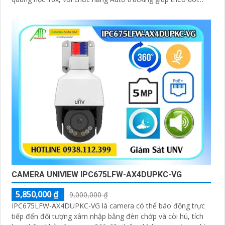
người, có thể hoạt động độc lập nhờ khe cắm thẻ nhớ
256GB
CAMERA UNIVIEW IPC675LFW-AX4DUPKC-VG
5,850,000 ₫
9,000,000 ₫
IPC675LFW-AX4DUPKC-VG là camera có thể báo động trực
tiếp đến đối tượng xâm nhập bằng đèn chớp và còi hú, tích