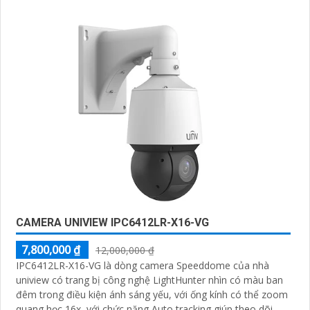
minh, chống bụi IP 66
CAMERA UNIVIEW IPC6412LR-X16-VG
7,800,000 ₫
12,000,000 ₫
IPC6412LR-X16-VG là dòng camera Speeddome của nhà
uniview có trang bị công nghệ LightHunter nhìn có màu ban
đêm trong điều kiện ánh sáng yếu, với ống kính có thể zoom
quang học 16x, với chức năng Auto tracking giúp theo dõi