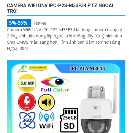
CAMERA WIFI UNV IPC-P2S-M33F34 PTZ NGOÀI
TRỜI
5%-35%
liên hệ
Camera WiFi UNV IPC-P2S-M33F34 là dòng camera trang bị
2 ống kính tiện dụng lắp ngoài trời không dây. Xử lý hình ảnh
Chip CMOS màu sáng hơn. Hình ảnh ban đêm rõ nhờ Hồng
Ngoại 30m