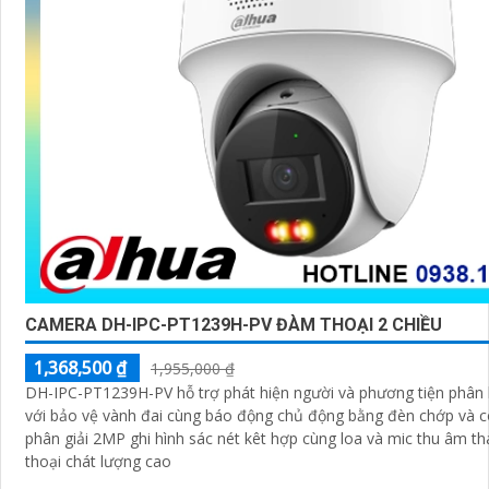
CAMERA DH-IPC-PT1239H-PV ĐÀM THOẠI 2 CHIỀU
1,368,500 ₫
1,955,000 ₫
DH-IPC-PT1239H-PV hỗ trợ phát hiện người và phương tiện phân b
với bảo vệ vành đai cùng báo động chủ động bằng đèn chớp và còi 
phân giải 2MP ghi hình sác nét kêt hợp cùng loa và mic thu âm t
thoại chát lượng cao