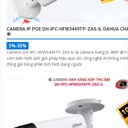
CAMERA IP POE DH-IPC-HFW3449TP-ZAS-IL DAHUA CH
🌟
5%-35%
Camera DH-IPC-HFW3449TP-ZAS-IL là camera trang bị 4MP @1/
cảm biến hình ảnh giải pháp hiệu quả với công nghệ AI thông mi
động giả bằng phân tích hình dạng người