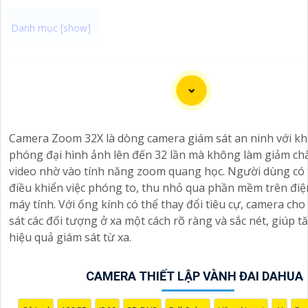
Camera Wifi Full HD 1080P là một lựa chọn tốt để quan sát
nhiều không gian khác nhau trong gia đình, cửa hàng, v
hoặc nhà xưởng.Với chất lượng hình ảnh sắc nét với độ ph
1080P và khả năng kết nối không dây qua Wifi, dễ dàng cài
dụng giám sát từ xa thông qua ứng dụng trên điện thoại
Camera Zoom 32X là dòng camera giám sát an ninh với k
tính.
phóng đại hình ảnh lên đến 32 lần mà không làm giảm ch
video nhờ vào tính năng zoom quang học. Người dùng có 
điều khiển việc phóng to, thu nhỏ qua phần mềm trên điệ
máy tính. Với ống kính có thể thay đổi tiêu cự, camera ch
sát các đối tượng ở xa một cách rõ ràng và sắc nét, giúp 
hiệu quả giám sát từ xa.
CAMERA THIẾT LẬP VÀNH ĐAI DAHUA