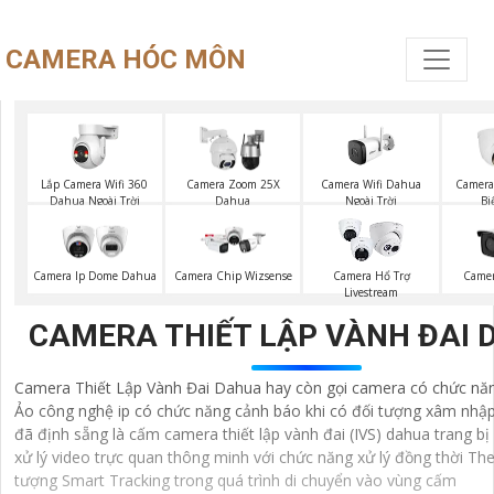
CAMERA HÓC MÔN
Lắp Camera Wifi 360
Camera Wifi Dahua
Camera Zoom 25X
Camera
Dahua Ngoài Trời
Ngoài Trời
Dahua
Bi
Camera Ip Dome Dahua
Camera Chip Wizsense
Camera Hổ Trợ
Camer
Livestream
CAMERA THIẾT LẬP VÀNH ĐAI
Camera Thiết Lập Vành Đai Dahua hay còn gọi camera có chức n
Ảo công nghệ ip có chức năng cảnh báo khi có đối tượng xâm nhậ
đã định sẵng là cấm camera thiết lập vành đai (IVS) dahua trang bị
xử lý video trực quan thông minh với chức năng xử lý đồng thời The
tượng Smart Tracking trong quá trình di chuyển vào vùng cấm