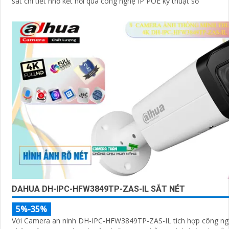
sát chi tiết nhỏ kết nối qua công nghệ IP POE kỹ thuật số
DAHUA DH-IPC-HFW3849TP-ZAS-IL SẮT NÉT
5%-35%
Với Camera an ninh DH-IPC-HFW3849TP-ZAS-IL tích hợp công ng