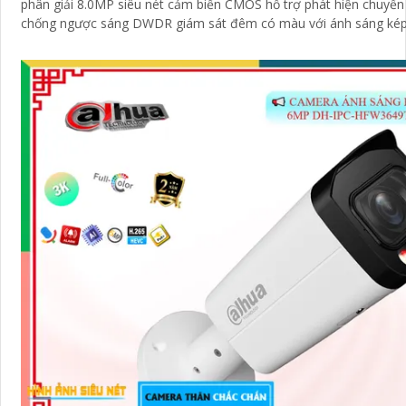
phân giải 8.0MP siêu nét cảm biến CMOS hỗ trợ phát hiện chuyể
chống ngược sáng DWDR giám sát đêm có màu với ánh sáng kép