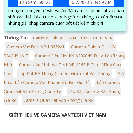
Lần xem: 60027
6/2/2023 9:39:59 AM
chúng tôi chuyên tư vấn và lắp đặt camera quan sát và phân
phối các thiết bị an ninh sỉ lẻ. Ngoài ra chúng tôi còn đưa ra
những giải pháp camera quan sát tiết kiệm chi phí
Thông Tin:
Camera Dahua DH-HAC-HMW3200LP-FR
Camera VanTech VPH-3652AI
Camera Dahua DHI-HY-
SAV849HA-E
Camera Siêu Nét KX-AF8004S-DL-A Lắp Trong
Nhà
Camera An Ninh VanTech VP-406SIP Chức Năng Cao
Cấp
Lắp Đặt Hệ Thống Camera Giám Sát Văn Phòng
Giải
Pháp Lắp Camera Văn Phòng Sắt Nét Giá Rẻ
Lắp Camera
Quan Sát Văn Phòng Công Ty
Lắp Đặt Camera Văn Phòng
Giá Rẻ
Camera Quan Sát Văn Phòng Giá Rẻ
GIỚI THIỆU VỀ CAMERA VANTECH VIỆT NAM