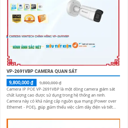
tốt và hỗ trợ khách hàng chu đáo. Đội ngũ nhân viên kỹ
thuật chuyên nghiệp của Vantech sẽ giúp bạn lựa chọn
giải pháp camera phù hợp với nhu cầu và ngân sách
của bạn.
Nếu bạn đang tìm kiếm một giải pháp giám sát an ninh
tốt cho ngôi nhà hoặc doanh nghiệp của mình, Camera
Vantech Việt Nam là một lựa chọn hàng đầu mà bạn có
thể tin tưởng.
VP-2691VBP CAMERA QUAN SÁT
9,800,000 ₫
9,800,000 ₫
Camera IP POE VP-2691VBP là một dòng camera giám sát
chất lượng cao được sử dụng trong hệ thống an ninh.
Camera này có khả năng cấp nguồn qua mạng (Power over
Ethernet - POE), giúp giảm thiểu việc cắm dây điện và tiết
'
kiệm thời gian cài đặt