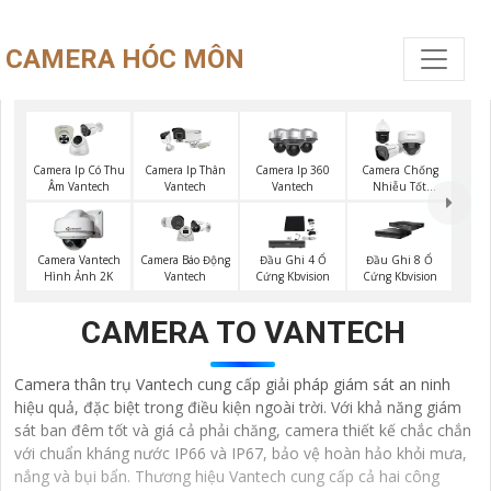
CAMERA HÓC MÔN
Camera Ip Có Thu
Camera Ip Thân
Camera Ip 360
Camera Chống
Âm Vantech
Vantech
Vantech
Nhiễu Tốt
Vantech
Camera Vantech
Đầu Ghi 4 Ổ
Đầu Ghi 8 Ổ
Camera Báo Động
Hình Ảnh 2K
Cứng Kbvision
Cứng Kbvision
Vantech
CAMERA TO VANTECH
Camera thân trụ Vantech cung cấp giải pháp giám sát an ninh
hiệu quả, đặc biệt trong điều kiện ngoài trời. Với khả năng giám
sát ban đêm tốt và giá cả phải chăng, camera thiết kế chắc chắn
với chuẩn kháng nước IP66 và IP67, bảo vệ hoàn hảo khỏi mưa,
nắng và bụi bẩn. Thương hiệu Vantech cung cấp cả hai công