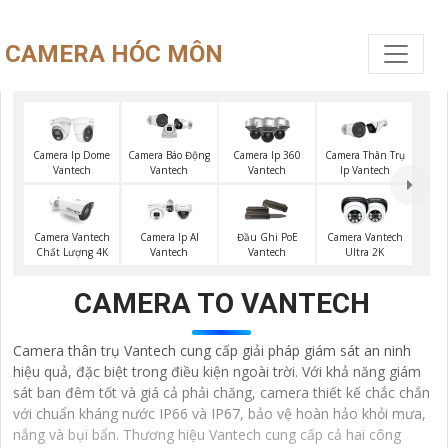
CAMERA HÓC MÔN
Camera Ip Dome
Camera Ip 360
Camera Thân Trụ
Camera Báo Động
Vantech
Vantech
Ip Vantech
Vantech
Camera Vantech
Camera Ip AI
Đầu Ghi PoE
Camera Vantech
Chất Lượng 4K
Vantech
Vantech
Ultra 2K
CAMERA TO VANTECH
Camera thân trụ Vantech cung cấp giải pháp giám sát an ninh
hiệu quả, đặc biệt trong điều kiện ngoài trời. Với khả năng giám
sát ban đêm tốt và giá cả phải chăng, camera thiết kế chắc chắn
với chuẩn kháng nước IP66 và IP67, bảo vệ hoàn hảo khỏi mưa,
nắng và bụi bẩn. Thương hiệu Vantech cung cấp cả hai công