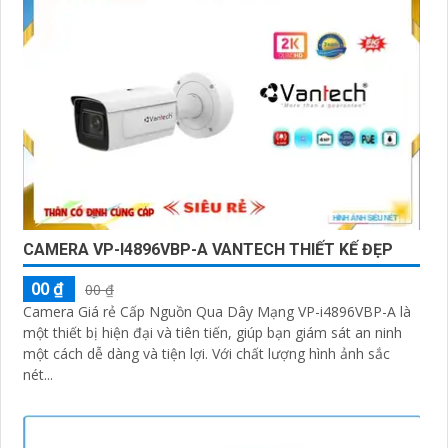
trọng.
Nếu bạn đang tìm kiếm một giải pháp giám sát an ninh
thông minh và tiện lợi, đầu ghi camera hỗ trợ 2 ổ cứng
công nghệ phù hợp sẽ là sự lựa chọn hoàn hảo cho
nhu cầu của bạn. Hãy đầu tư vào sản phẩm này để bảo
vệ và giám sát nhà ở, cửa hàng hoặc văn phòng của
bạn một cách chuyên nghiệp và hiệu quả nhất.
CAMERA VP-I4896VBP-A VANTECH THIẾT KẾ ĐẸP
00 ₫
00 ₫
Camera Giá rẻ Cấp Nguồn Qua Dây Mạng VP-i4896VBP-A là
một thiết bị hiện đại và tiên tiến, giúp bạn giám sát an ninh
một cách dễ dàng và tiện lợi. Với chất lượng hình ảnh sắc
'
nét...