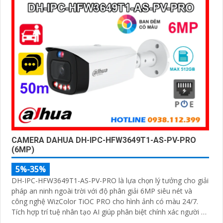
CAMERA DAHUA DH-IPC-HFW3649T1-AS-PV-PRO
(6MP)
5%-35%
DH-IPC-HFW3649T1-AS-PV-PRO là lựa chọn lý tưởng cho giải
pháp an ninh ngoài trời với độ phân giải 6MP siêu nét và
công nghệ WizColor TiOC PRO cho hình ảnh có màu 24/7.
Tích hợp trí tuệ nhân tạo AI giúp phân biệt chính xác người và
phương tiện hỗ trợ đàm thoại hai chiều, ghi hình linh hoạt với