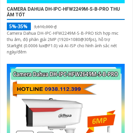
CAMERA DAHUA DH-IPC-HFW2249M-S-B-PRO THU
ÂM TỐT
5%-35%
3,610,000 ₫
Camera Dahua DH-IPC-HFW2249M-S-B-PRO tích hợp mic
thu âm, độ phân giải 2MP (1920×1080@30fps), hỗ trợ
Starlight (0.0006 lux@F1.0) và AI-ISP cho hình ảnh sắc nét
ngày/đêm