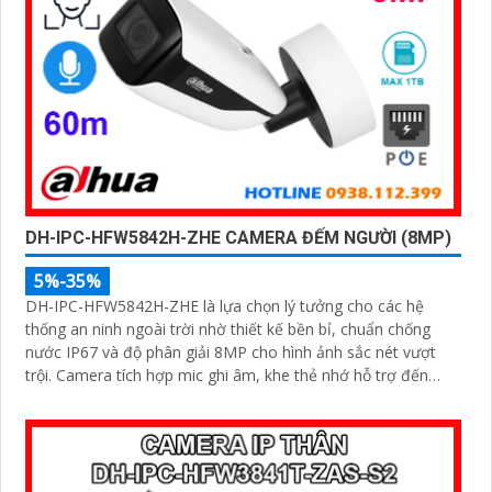
DH-IPC-HFW5842H-ZHE CAMERA ĐẾM NGƯỜI (8MP)
5%-35%
DH-IPC-HFW5842H-ZHE là lựa chọn lý tưởng cho các hệ
thống an ninh ngoài trời nhờ thiết kế bền bỉ, chuẩn chống
nước IP67 và độ phân giải 8MP cho hình ảnh sắc nét vượt
trội. Camera tích hợp mic ghi âm, khe thẻ nhớ hỗ trợ đến
1TB, hồng ngoại tầm xa 60m và kết nối PoE giúp lắp đặt dễ
dàng, tiết kiệm chi phí