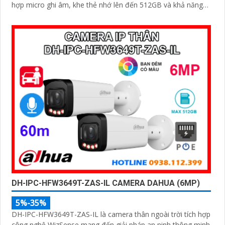
hợp micro ghi âm, khe thẻ nhớ lên đến 512GB và khả năng
nhận diện thông minh giúp phân biệt chính xác giữa người và
xe, nâng cao hiệu quả giám sát với thiết kế chuẩn IP67 chống
bụi nước và hỗ trợ PoE giá rẻ
DH-IPC-HFW3649T-ZAS-IL CAMERA DAHUA (6MP)
5%-35%
DH-IPC-HFW3649T-ZAS-IL là camera thân ngoài trời tích hợp
công nghệ WizSense mang đến giải pháp an ninh thông minh