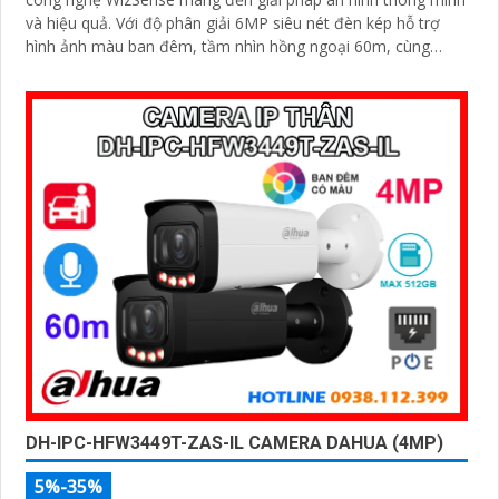
và hiệu quả. Với độ phân giải 6MP siêu nét đèn kép hỗ trợ
hình ảnh màu ban đêm, tầm nhìn hồng ngoại 60m, cùng
micro ghi âm và khả năng nhận diện chính xác người và xe,
camera đảm bảo giám sát chuẩn xác 24/7 hỗ trợ POE, khe
thẻ nhớ lên đến 512GB và chuẩn chống nước IP67
DH-IPC-HFW3449T-ZAS-IL CAMERA DAHUA (4MP)
5%-35%