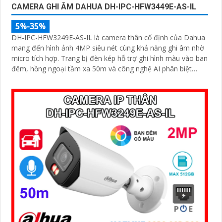
CAMERA GHI ÂM DAHUA DH-IPC-HFW3449E-AS-IL
5%-35%
DH-IPC-HFW3249E-AS-IL là camera thân cố định của Dahua
mang đến hình ảnh 4MP siêu nét cùng khả năng ghi âm nhờ
micro tích hợp. Trang bị đèn kép hỗ trợ ghi hình màu vào ban
đêm, hồng ngoại tầm xa 50m và công nghệ AI phân biệt
chính xác người và xe, camera giúp giảm thiểu cảnh báo giả
hiệu quả