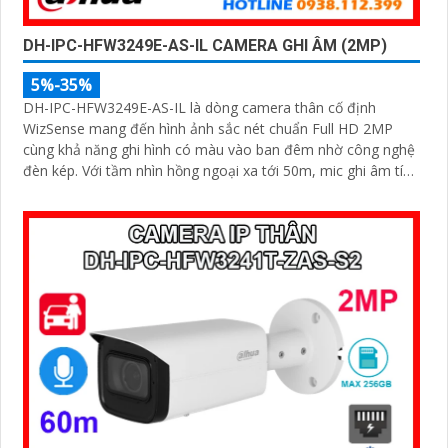
DH-IPC-HFW3249E-AS-IL CAMERA GHI ÂM (2MP)
5%-35%
DH-IPC-HFW3249E-AS-IL là dòng camera thân cố định
WizSense mang đến hình ảnh sắc nét chuẩn Full HD 2MP
cùng khả năng ghi hình có màu vào ban đêm nhờ công nghệ
đèn kép. Với tầm nhìn hồng ngoại xa tới 50m, mic ghi âm tích
hợp và khả năng phân biệt chính xác giữa người và xe giúp
giám sát hiệu quả và giảm thiểu cảnh báo giả, hỗ trợ khe thẻ
nhớ lên đến 512GB, chuẩn chống nước IP67 giá rẻ