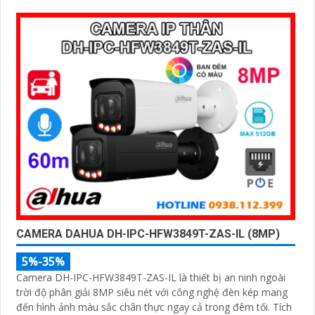
khe thẻ nhớ lên đến 512GB
CAMERA DAHUA DH-IPC-HFW3849T-ZAS-IL (8MP)
5%-35%
Camera DH-IPC-HFW3849T-ZAS-IL là thiết bị an ninh ngoài
trời độ phân giải 8MP siêu nét với công nghệ đèn kép mang
đến hình ảnh màu sắc chân thực ngay cả trong đêm tối. Tích