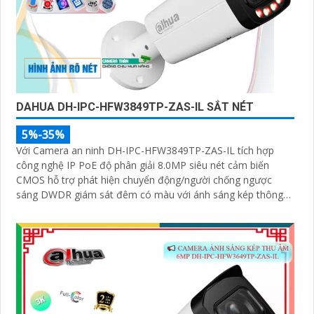
DAHUA DH-IPC-HFW3849TP-ZAS-IL SẮT NÉT
5%-35%
Với Camera an ninh DH-IPC-HFW3849TP-ZAS-IL tích hợp
công nghệ IP PoE độ phân giải 8.0MP siêu nét cảm biến
CMOS hỗ trợ phát hiện chuyển động/người chống ngược
sáng DWDR giám sát đêm có màu với ánh sáng kép thông
minh