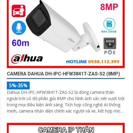
CAMERA DAHUA DH-IPC-HFW3841T-ZAS-S2 (8MP)
5%-35%
Dahua DH-IPC-HFW3841T-ZAS-S2 là dòng camera thân
ngoài trời có độ phân giải 8MP cho hình ảnh sắc nét vượt trội
trong mọi điều kiện ánh sáng. Tích hợp công nghệ AI thông
minh, camera nhận diện chính xác người và xe, kết hợp micro
ghi âm, hồng ngoại ban đêm 60m và khe thẻ nhớ lên đến
256GB mang đến giải pháp giám sát toàn diện và hiệu quả