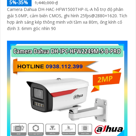
5%-35%
1,440,000 ₫
Camera Dahua DH-HAC-HFW1500THP-IL-A hỗ trợ độ phân
giải 5.0MP, cảm biến CMOS, ghi hình 25fps@2880×1620. Tích
hợp ánh sáng kép thông minh với tầm xa 80m, ống kính cố
định 3. 6mm góc nhìn 90