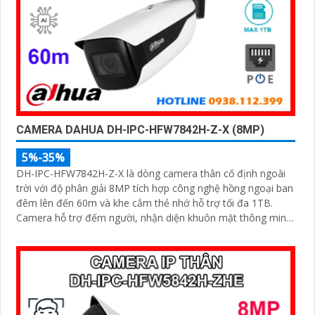
CAMERA DAHUA DH-IPC-HFW7842H-Z-X (8MP)
5%-35%
DH-IPC-HFW7842H-Z-X là dòng camera thân cố định ngoài
trời với độ phân giải 8MP tích hợp công nghệ hồng ngoại ban
đêm lên đến 60m và khe cắm thẻ nhớ hỗ trợ tối đa 1TB.
Camera hỗ trợ đếm người, nhận diện khuôn mặt thông minh,
chuẩn nén POE, đạt tiêu chuẩn chống nước IP67, phù hợp
cho các khu vực giám sát ngoài trời, hỗ trợ tính năng quản lý
chỗ đỗ xe hiệu quả cho các bãi giữ xe