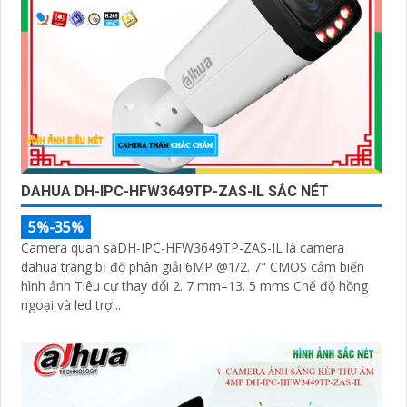
DAHUA DH-IPC-HFW3649TP-ZAS-IL SẮC NÉT
5%-35%
Camera quan sáDH-IPC-HFW3649TP-ZAS-IL là camera
dahua trang bị độ phân giải 6MP @1/2. 7" CMOS cảm biến
hình ảnh Tiêu cự thay đổi 2. 7 mm–13. 5 mms Chế độ hồng
ngoại và led trợ...