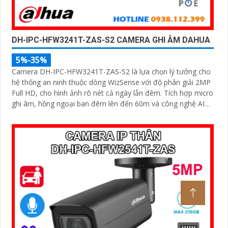
DH-IPC-HFW3241T-ZAS-S2 CAMERA GHI ÂM DAHUA
5%-35%
Camera DH-IPC-HFW3241T-ZAS-S2 là lựa chọn lý tưởng cho
hệ thống an ninh thuộc dòng WizSense với độ phân giải 2MP
Full HD, cho hình ảnh rõ nét cả ngày lẫn đêm. Tích hợp micro
ghi âm, hồng ngoại ban đêm lên đến 60m và công nghệ AI
thông minh giúp phân biệt người và xe chính xác, nâng cao
hiệu quả giám sát