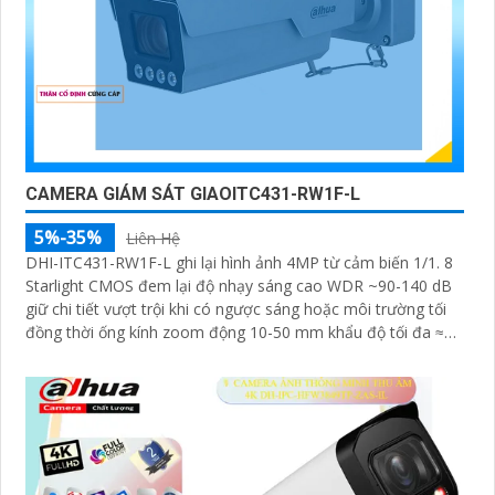
CAMERA GIÁM SÁT GIAOITC431-RW1F-L
5%-35%
Liên Hệ
DHI-ITC431-RW1F-L ghi lại hình ảnh 4MP từ cảm biến 1/1. 8
Starlight CMOS đem lại độ nhạy sáng cao WDR ~90-140 dB
giữ chi tiết vượt trội khi có ngược sáng hoặc môi trường tối
đồng thời ống kính zoom động 10-50 mm khẩu độ tối đa ≈
F1