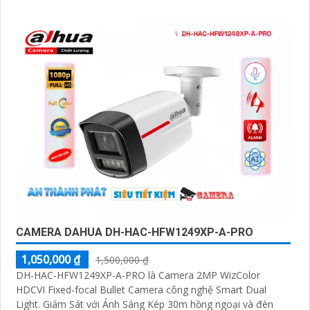
giám sát ban đêm tốt. Phù hợp lắp ngoài trời kho hàng nhà
xưởng
CAMERA DAHUA DH-HAC-HFW1249XP-A-PRO
1,050,000 ₫
1,500,000 ₫
DH-HAC-HFW1249XP-A-PRO là Camera 2MP WizColor
HDCVI Fixed-focal Bullet Camera công nghệ Smart Dual
Light. Giám Sát với Ánh Sáng Kép 30m hồng ngoại và đèn