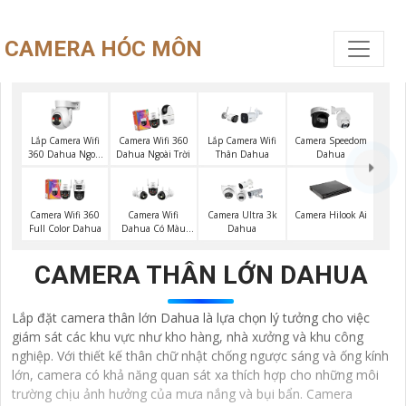
CAMERA HÓC MÔN
Lắp Camera Wifi
Camera Wifi 360
Lắp Camera Wifi
Camera Speedom
360 Dahua Ngoài
Dahua Ngoài Trời
Thân Dahua
Dahua
Trời
Camera Wifi 360
Camera Wifi
Camera Ultra 3k
Camera Hilook Ai
Full Color Dahua
Dahua Có Màu
Dahua
Ban Đêm
CAMERA THÂN LỚN DAHUA
Lắp đặt camera thân lớn Dahua là lựa chọn lý tưởng cho việc
giám sát các khu vực như kho hàng, nhà xưởng và khu công
nghiệp. Với thiết kế thân chữ nhật chống ngược sáng và ống kính
lớn, camera có khả năng quan sát xa thích hợp cho những môi
trường chịu ảnh hưởng của mưa nắng và bụi bẩn. Camera