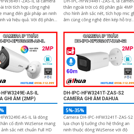
HFW3649T-ZAS-IL là camera
DH-IPC-HFW3449T-ZAS-IL là camer
ài trời tích hợp công nghệ
thân ngoài trời có độ phân giải 4MP
 mang đến giải pháp an ninh
cho hình ảnh sắc nét, tích hợp mic g
à hiệu quả. Với độ phân
âm cùng công nghệ đèn kép hỗ trợ
 siêu nét đèn kép hỗ trợ hình
ghi hình có màu cả trong đêm tối vớ
 ban đêm, tầm nhìn hồng
tầm nhìn lên đến 60m. Nhờ trí tuệ
m, cùng micro ghi âm và khả
nhân tạo AI, camera có khả năng
n diện chính xác người và xe,
phân biệt chính xác người và phươn
đảm bảo giám sát chuẩn xác
tiện giảm thiểu cảnh báo giả nâng c
trợ POE, khe thẻ nhớ lên đến
hiệu quả an ninh hỗ trợ khe cắm thẻ
à chuẩn chống nước IP67
nhớ 512GB, chuẩn chống nước IP67
-HFW3249E-AS-IL
DH-IPC-HFW3241T-ZAS-S2
 GHI ÂM (2MP)
CAMERA GHI ÂM DAHUA
5%
5%-35%
HFW3249E-AS-IL là dòng
Camera DH-IPC-HFW3241T-ZAS-S2 
thân cố định WizSense mang
lựa chọn lý tưởng cho hệ thống an
 ảnh sắc nét chuẩn Full HD
ninh thuộc dòng WizSense với độ