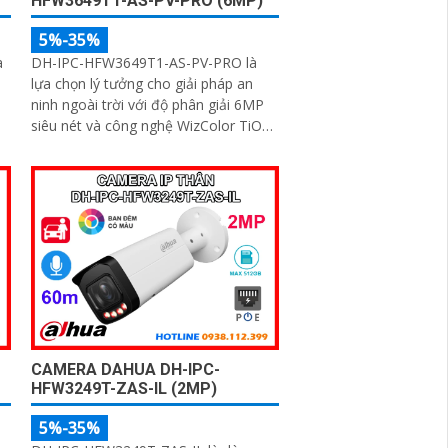
HFW3649T1-AS-PV-PRO (6MP)
5%-35%
à
DH-IPC-HFW3649T1-AS-PV-PRO là
lựa chọn lý tưởng cho giải pháp an
ninh ngoài trời với độ phân giải 6MP
siêu nét và công nghệ WizColor TiOC
PRO cho hình ảnh có màu 24/7. Tích
hợp trí tuệ nhân tạo AI giúp phân biệt
chính xác người và phương tiện hỗ trợ
ẻ
đàm thoại hai chiều, ghi hình linh hoạt
với khe thẻ nhớ lên đến 512GB
CAMERA DAHUA DH-IPC-
HFW3249T-ZAS-IL (2MP)
5%-35%