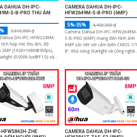
A DAHUA DH-IPC-
CAMERA DAHUA DH-IPC-
49M-S-B-PRO THU ÂM
HFW2649M-S-B-PRO (6MP)
5%-35%
4,430,000 ₫
5%
3,610,000 ₫
Camera Dahua DH-IPC-HFW2649M-
 Dahua DH-IPC-HFW2249M-
S-B-PRO (6MP) mang đến hình ảnh
tích hợp mic thu âm, độ
6MP sắc nét với cảm biến CMOS 1/1
ải 2MP (1920×1080@30fps),
8”. Khả năng Starlight và công nghệ
tarlight (0.0006 lux@F1.0) và
AI-ISP đảm bảo chất lượng vượt trội
ho hình ảnh sắc nét ngày/đêm
cả ngày lẫn đêm
C-HFW5842H-ZHE
CAMERA DAHUA DH-IPC-