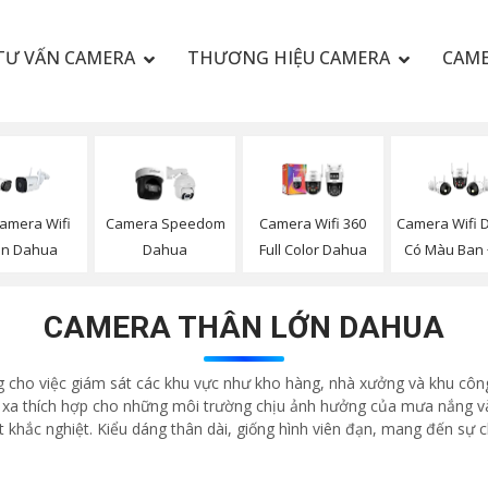
TƯ VẤN CAMERA
THƯƠNG HIỆU CAMERA
CAME
amera Wifi
Camera Speedom
Camera Wifi 360
Camera Wifi 
ân Dahua
Dahua
Full Color Dahua
Có Màu Ban
CAMERA THÂN LỚN DAHUA
g cho việc giám sát các khu vực như kho hàng, nhà xưởng và khu công
t xa thích hợp cho những môi trường chịu ảnh hưởng của mưa nắng v
ết khắc nghiệt. Kiểu dáng thân dài, giống hình viên đạn, mang đến sự 