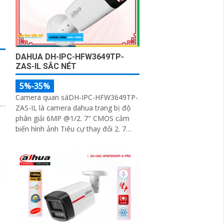
DAHUA DH-IPC-HFW3649TP-
ZAS-IL SẮC NÉT
5%-35%
u
Camera quan sáDH-IPC-HFW3649TP-
ZAS-IL là camera dahua trang bị độ
phân giải 6MP @1/2. 7" CMOS cảm
biến hình ảnh Tiêu cự thay đổi 2. 7
mm–13. 5 mms Chế độ hồng ngoại và
led trợ...