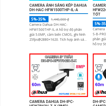
CAMERA ÁNH SÁNG KÉP DAHUA
CAMER
DH-HAC-HFW1500THP-IL-A
HFW22
TỐT
5%-35%
1,440,000 ₫
5%-3
Camera Dahua DH-HAC-
Camera
HFW1500THP-IL-A hỗ trợ độ phân
S-B-PRO 
giải 5.0MP, cảm biến CMOS, ghi hình
phân gi
25fps@2880×1620. Tích hợp ánh sáng
hỗ trợ S
kép thông minh với tầm xa 80m, ống
AI-ISP c
kính cố định 3. 6mm góc nhìn 90
CAMERA DAHUA DH-IPC-
DH-IP