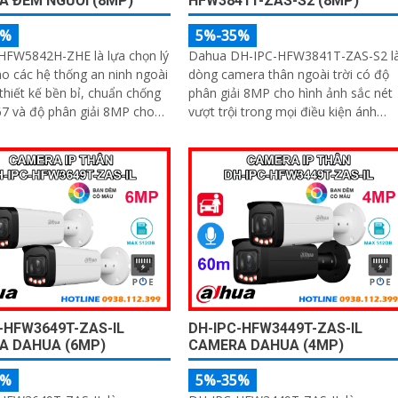
A ĐẾM NGƯỜI (8MP)
HFW3841T-ZAS-S2 (8MP)
5%
5%-35%
HFW5842H-ZHE là lựa chọn lý
Dahua DH-IPC-HFW3841T-ZAS-S2 l
o các hệ thống an ninh ngoài
dòng camera thân ngoài trời có độ
 thiết kế bền bỉ, chuẩn chống
phân giải 8MP cho hình ảnh sắc nét
7 và độ phân giải 8MP cho
vượt trội trong mọi điều kiện ánh
c nét vượt trội. Camera
sáng. Tích hợp công nghệ AI thông
 mic ghi âm, khe thẻ nhớ hỗ
minh, camera nhận diện chính xác
 1TB, hồng ngoại tầm xa 60m
người và xe, kết hợp micro ghi âm,
ối PoE giúp lắp đặt dễ dàng,
hồng ngoại ban đêm 60m và khe th
 chi phí
nhớ lên đến 256GB mang đến giải
pháp giám sát toàn diện và hiệu quả
-HFW3649T-ZAS-IL
DH-IPC-HFW3449T-ZAS-IL
A DAHUA (6MP)
CAMERA DAHUA (4MP)
5%
5%-35%