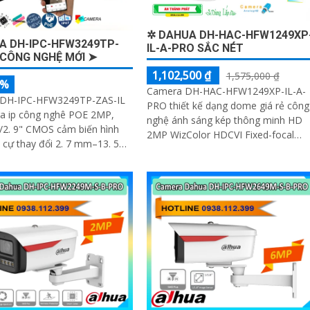
✲ DAHUA DH-HAC-HFW1249XP
A DH-IPC-HFW3249TP-
IL-A-PRO SẮC NÉT
 CÔNG NGHỆ MỚI ➤
1,102,500 ₫
1,575,000 ₫
5%
Camera DH-HAC-HFW1249XP-IL-A-
DH-IPC-HFW3249TP-ZAS-IL
PRO thiết kế dạng dome giá rẻ công
ra ip công nghê POE 2MP,
nghệ ánh sáng kép thông minh HD
2. 9" CMOS cảm biến hình
2MP WizColor HDCVI Fixed-focal
 cự thay đổi 2. 7 mm–13. 5
Bullet Camera công nghệ AI-ISP
ụng công nghệ ánh sáng kép
chống ngược sáng DWDR hồng ngoạ
cho...
50m công nghệ Starlight cho giám s
ban đêm tốt. Phù hợp lắp ngoài trời
kho hàng nhà xưởng