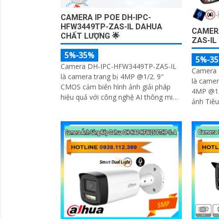
CAMERA IP POE DH-IPC-
HFW3449TP-ZAS-IL DAHUA
CAMER
CHẤT LƯỢNG 🌟
ZAS-IL
5%-35%
5%-3
Camera DH-IPC-HFW3449TP-ZAS-IL
Camera 
là camera trang bị 4MP @1/2. 9"
là came
CMOS cảm biến hình ảnh giải pháp
4MP @1/
hiệu quả với công nghệ AI thông minh
ảnh Tiêu
chống báo động giả bằng phân tích
mm sử d
hình dạng người
tiên tiến 