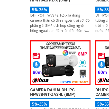
HFW7842H-Z-X (8MP)
CAMER
5%-35%
5%-3
DH-IPC-HFW7842H-Z-X là dòng
DH-IPC-
camera thân cố định ngoài trời với độ
tưởng ch
phân giải 8MP tích hợp công nghệ
trời nhờ
hồng ngoại ban đêm lên đến 60m và
nước IP6
khe cắm thẻ nhớ hỗ trợ tối đa 1TB.
hình ảnh sắ
Camera hỗ trợ đếm người, nhận diện
tích hợp
khuôn mặt thông minh, chuẩn nén
trợ đến
POE, đạt tiêu chuẩn chống nước IP67,
và kết n
phù hợp cho các khu vực giám sát
tiết kiệm
ngoài trời, hỗ trợ tính năng quản lý
chỗ đỗ xe hiệu quả cho các bãi giữ xe
CAMERA DAHUA DH-IPC-
DH-IPC
HFW3849T-ZAS-IL (8MP)
CAMER
5%-35%
5%-3