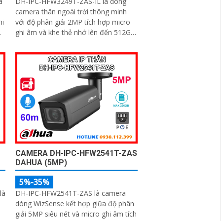
a
DH-IPC-HFW3249T-ZAS-IL là dòng
camera thân ngoài trời thông minh
hi
với độ phân giải 2MP tích hợp micro
ghi âm và khe thẻ nhớ lên đến 512GB.
i
Trang bị công nghệ đèn kép cùng
hồng ngoại tầm xa 60m cho hình ảnh
có màu sắc nét cả trong đêm tối
g
ao
CAMERA DH-IPC-HFW2541T-ZAS
DAHUA (5MP)
5%-35%
là
DH-IPC-HFW2541T-ZAS là camera
dòng WizSense kết hợp giữa độ phân
giải 5MP siêu nét và micro ghi âm tích