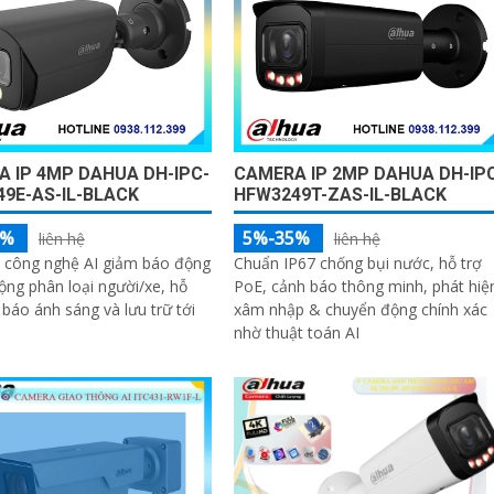
 IP 4MP DAHUA DH-IPC-
CAMERA IP 2MP DAHUA DH-IP
9E-AS-IL-BLACK
HFW3249T-ZAS-IL-BLACK
5%
5%-35%
liên hệ
liên hệ
p công nghệ AI giảm báo động
Chuẩn IP67 chống bụi nước, hỗ trợ
động phân loại người/xe, hỗ
PoE, cảnh báo thông minh, phát hiệ
 báo ánh sáng và lưu trữ tới
xâm nhập & chuyển động chính xác
nhờ thuật toán AI