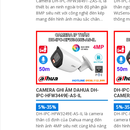
Camera DH-IPC-HFW3849T-ZAS-IL là
DH-IPC-
thiết bị an ninh ngoài trời độ phân giải
thân ngo
8MP siêu nét với công nghệ đèn kép
WizSense
mang đến hình ảnh màu sắc chân
thông minh v
thực ngay cả trong đêm tối. Tích hợp
giải 6MP
micro ghi âm, khe thẻ nhớ lên đến
ảnh màu
512GB và khả năng nhận diện thông
ngoại 60
minh giúp phân biệt chính xác giữa
năng nhậ
người và xe, nâng cao hiệu quả giám
camera 
sát với thiết kế chuẩn IP67 chống bụi
24/7 hỗ 
nước và hỗ trợ PoE giá rẻ
512GB v
CAMERA GHI ÂM DAHUA DH-
DH-IPC
IPC-HFW3449E-AS-IL
CAMERA
5%-35%
5%-3
DH-IPC-HFW3249E-AS-IL là camera
DH-IPC-
thân cố định của Dahua mang đến
camera 
hình ảnh 4MP siêu nét cùng khả năng
đến hình