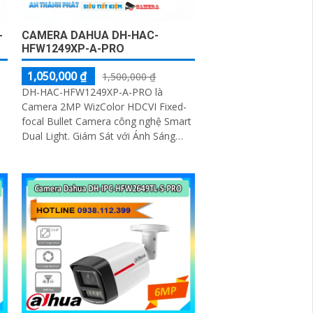
-
CAMERA DAHUA DH-HAC-
HFW1249XP-A-PRO
1,050,000 ₫
1,500,000 ₫
DH-HAC-HFW1249XP-A-PRO là
Camera 2MP WizColor HDCVI Fixed-
focal Bullet Camera công nghệ Smart
Dual Light. Giám Sát với Ánh Sáng
Kép 30m hồng ngoại và đèn chiếu
i
sáng HD Anlog mặt trước bằng kim
át
loại + phần thân bằng nhựa + Giá đỡ
bằng kim loại