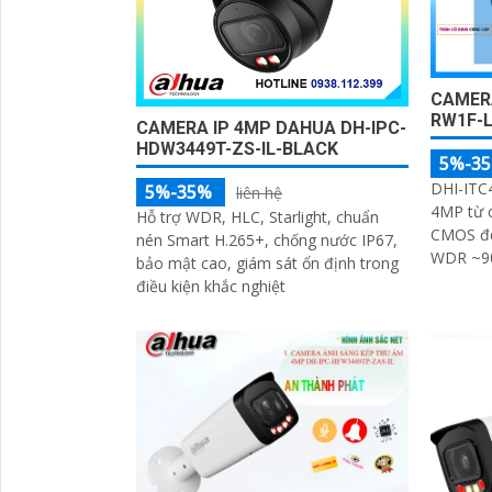
CAMERA
RW1F-
CAMERA IP 4MP DAHUA DH-IPC-
HDW3449T-ZS-IL-BLACK
5%-3
DHI-ITC4
5%-35%
liên hệ
4MP từ c
Hỗ trợ WDR, HLC, Starlight, chuẩn
CMOS đe
nén Smart H.265+, chống nước IP67,
WDR ~90-
bảo mật cao, giám sát ổn định trong
khi có n
điều kiện khắc nghiệt
tối đồng
50 mm kh