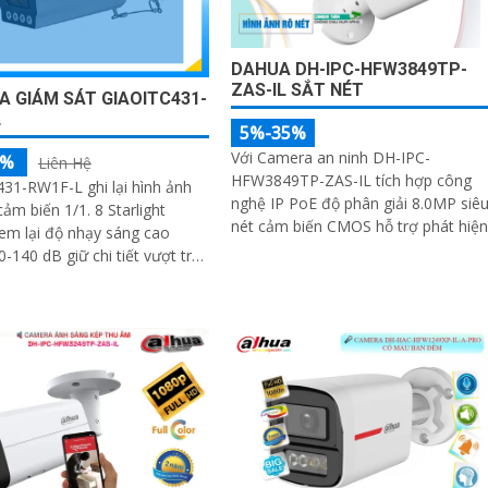
DAHUA DH-IPC-HFW3849TP-
ZAS-IL SẮT NÉT
 GIÁM SÁT GIAOITC431-
L
5%-35%
Với Camera an ninh DH-IPC-
5%
Liên Hệ
HFW3849TP-ZAS-IL tích hợp công
31-RW1F-L ghi lại hình ảnh
nghệ IP PoE độ phân giải 8.0MP siê
ảm biến 1/1. 8 Starlight
nét cảm biến CMOS hỗ trợ phát hiện
m lại độ nhạy sáng cao
chuyển động/người chống ngược
140 dB giữ chi tiết vượt trội
sáng DWDR giám sát đêm có màu
gược sáng hoặc môi trường
với ánh sáng kép thông minh
 thời ống kính zoom động 10-
ẩu độ tối đa ≈ F1