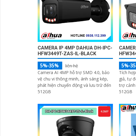
CAMERA IP 4MP DAHUA DH-IPC-
CAMERA
HFW3449T-ZAS-IL-BLACK
HFW344
5%-35%
5%-3
liên hệ
Camera AI 4MP hỗ trợ SMD 4.0, bảo
Tích hợ
vệ chu vi thông minh, ánh sáng kép,
giả, tự 
phát hiện chuyển động và lưu trữ đến
trợ cảnh
512GB
512GB
'