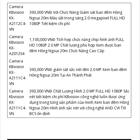
Camera
KBvision
393,000 VNĐ Với Chức Năng Giám sát ban đêm Hồng
KX-
Ngoại 20m Màu sắt trong sáng 2.0 megapixel FULL HD
A2112C4-
1080P Tiết kiệm chi phí
VN
Camera
1,100,000 VNĐ Tích hợp chức năng chip hình ảnh FULL
KBvision
HD 1080P 2.0 MP Chất lượng phù hợp Xem được ban
KX-
đêm Hồng Ngoại 20m Chức Năng Cao Cấp
A2012S4
Camera
KBvision
393,000 VNĐ giám sát sắc nét đến 2.0 MP Xem ban đêm
KX-
Hồng Ngoại 20m Tại An Thành Phát
A2111C4-
VN
Camera
393,000 VNĐ Chất Lượng Hình 2.0 MP FULL HD 1080P Sắc
Kbvision
nét tiết kiệm chi phí KBvision công nghệ luôn được ứng
KX-
dụng trong từng sản phẩm của minh Xem ban đêm Hồng
A2111C4-
Ngoại 20m Hình ảnh sắc nét với công nghệ AHD CVI TVI
VN
BCS ổn định