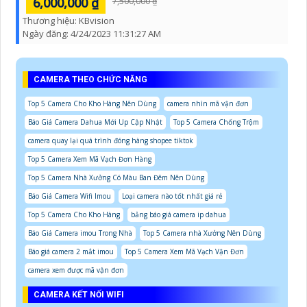
6,000,000 ₫
7,500,000 ₫
Thương hiệu:
KBvision
Ngày đăng:
4/24/2023 11:31:27 AM
CAMERA THEO CHỨC NĂNG
Top 5 Camera Cho Kho Hàng Nên Dùng
camera nhìn mã vận đơn
Báo Giá Camera Dahua Mới Up Cập Nhật
Top 5 Camera Chống Trộm
camera quay lại quá trình đóng hàng shopee tiktok
Top 5 Camera Xem Mã Vạch Đơn Hàng
Top 5 Camera Nhà Xưởng Có Màu Ban Đêm Nên Dùng
Báo Giá Camera Wifi Imou
Loại camera nào tốt nhất giá rẻ
Top 5 Camera Cho Kho Hàng
bảng báo giá camera ip dahua
Báo Giá Camera imou Trong Nhà
Top 5 Camera nhà Xưởng Nên Dùng
Báo giá camera 2 mắt imou
Top 5 Camera Xem Mã Vạch Vận Đơn
camera xem được mã vận đơn
CAMERA KẾT NỐI WIFI