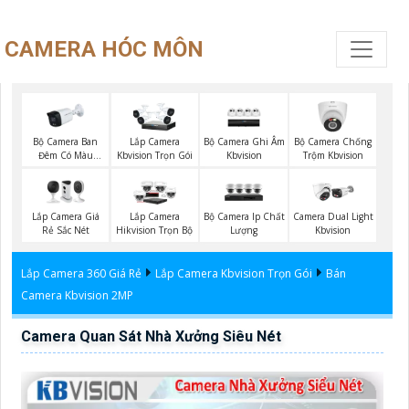
CAMERA HÓC MÔN
Bộ Camera Ban
Bộ Camera Ghi Âm
Bộ Camera Chống
Lắp Camera
Đêm Có Màu
Kbvision
Trộm Kbvision
Kbvision Trọn Gói
Kbvision
Lắp Camera Giá
Bộ Camera Ip Chất
Lắp Camera
Camera Dual Light
Rẻ Sắc Nét
Lượng
Hikvision Trọn Bộ
Kbvision
Lắp Camera 360 Giá Rẻ
Lắp Camera Kbvision Trọn Gói
Bán
Camera Kbvision 2MP
Camera Quan Sát Nhà Xưởng Siêu Nét