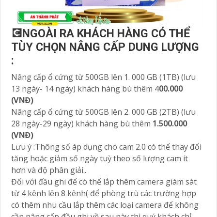
💽NGOÀI RA KHÁCH HÀNG CÓ THỂ
TÙY CHỌN NÂNG CẤP DUNG LƯỢNG
:
Nâng cấp ổ cứng từ 500GB lên 1. 000 GB (1TB) (lưu
13 ngày- 14 ngày) khách hàng bù thêm 4
00.000
(VNĐ)
Nâng cấp ổ cứng từ 500GB lên 2. 000 GB (2TB) (lưu
28 ngày-29 ngày) khách hàng bù thêm
1.500.000
(VNĐ)
Lưu ý :Thông số áp dụng cho cam 2.0 có thể thay đổi
tăng hoặc giảm số ngày tuỳ theo số lượng cam ít
hơn và độ phân giải..
Đối với đầu ghi để có thể lắp thêm camera giám sát
từ 4 kênh lên 8 kênh( để phòng trù các trường hợp
có thêm nhu cầu lắp thêm các loại camera để không
cần nâng cấp đầu ghi về sau này thì quý khách chỉ