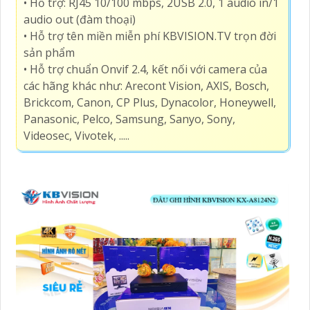
• Hỗ trợ: RJ45 10/100 mbps, 2USB 2.0, 1 audio in/1
audio out (đàm thoại)
• Hỗ trợ tên miền miễn phí KBVISION.TV trọn đời
sản phẩm
• Hỗ trợ chuẩn Onvif 2.4, kết nối với camera của
các hãng khác như: Arecont Vision, AXIS, Bosch,
Brickcom, Canon, CP Plus, Dynacolor, Honeywell,
Panasonic, Pelco, Samsung, Sanyo, Sony,
Videosec, Vivotek, .....