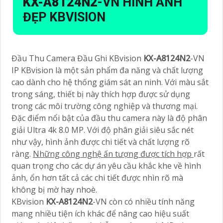
KX-A8124N2
-VN HÌNH ẢNH
ĐẸP KBVISION
Đầu Thu Camera Đầu Ghi KBvision
KX-A8124N2
-VN
IP KBvision là một sản phẩm đa năng và chất lượng
cao dành cho hệ thống giám sát an ninh. Với màu sắt
trong sáng, thiết bị này thích hợp được sử dụng
trong các môi trường công nghiệp và thương mại.
Đặc điểm nổi bật của đầu thu camera này là độ phân
giải Ultra 4k 8.0 MP. Với độ phân giải siêu sắc nét
như vậy, hình ảnh được chi tiết và chất lượng rõ
ràng.
Những công nghệ ấn tượng được tích hợp
rất
quan trọng cho các dự án yêu cầu khắc khe về hình
ảnh, ổn hơn tất cả các chi tiết được nhìn rõ mà
không bị mờ hay nhoè.
KBvision
KX-A8124N2
-VN còn có nhiều tính năng
mang nhiều tiện ích khác để nâng cao hiệu suất