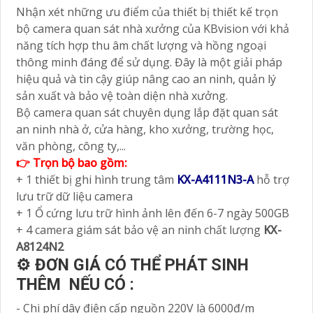
Nhận xét những ưu điểm của thiết bị thiết kế trọn
bộ camera quan sát nhà xưởng của KBvision với khả
năng tích hợp thu âm chất lượng và hồng ngoại
thông minh đáng để sử dụng. Đây là một giải pháp
hiệu quả và tin cậy giúp nâng cao an ninh, quản lý
sản xuất và bảo vệ toàn diện nhà xưởng.
Bộ camera quan sát chuyên dụng lắp đặt quan sát
an ninh nhà ở, cửa hàng, kho xưởng, trường học,
văn phòng, công ty,...
👉 Trọn bộ bao gồm:
+ 1 thiết bị ghi hình trung tâm
KX-A4111N3-A
hỗ trợ
lưu trữ dữ liệu camera
+ 1 Ổ cứng lưu trữ hình ảnh lên đến 6-7 ngày 500GB
+ 4 camera giám sát bảo vệ an ninh chất lượng
KX-
A8124N2
⚙ ĐƠN GIÁ CÓ THỂ PHÁT SINH
THÊM NẾU CÓ :
- Chi phí dây điện cấp nguồn 220V là 6000đ/m