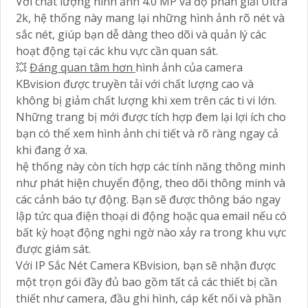
Với chất lượng hình ảnh 4.0 MP và độ phân giải Ultra
2k, hệ thống này mang lại những hình ảnh rõ nét và
sắc nét, giúp bạn dễ dàng theo dõi và quản lý các
hoạt động tại các khu vực cần quan sát.
💥
Đáng quan tâm hơn
hình ảnh của camera
KBvision được truyền tải với chất lượng cao và
không bị giảm chất lượng khi xem trên các ti vi lớn.
Những trang bị mới được tích hợp đem lại lợi ích cho
bạn có thể xem hình ảnh chi tiết và rõ ràng ngay cả
khi đang ở xa.
hệ thống này còn tích hợp các tính năng thông minh
như phát hiện chuyển động, theo dõi thông minh và
các cảnh báo tự động. Bạn sẽ được thông báo ngay
lập tức qua điện thoại di động hoặc qua email nếu có
bất kỳ hoạt động nghi ngờ nào xảy ra trong khu vực
được giám sát.
Với IP Sắc Nét Camera KBvision, bạn sẽ nhận được
một trọn gói đầy đủ bao gồm tất cả các thiết bị cần
thiết như camera, đầu ghi hình, cáp kết nối và phần