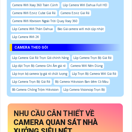
Camera Wifi Xoay 360 Toàn Cảnh
Lắp Camera Wifi Dahua Full HD
Camera Wifi Ezviz Cube Giá Rẻ
Camera Ezviz Giá Rẻ
Camera Wifi Kbvision Ngoài Trời Quay Xoay 360
Lắp Camera Wifi Thân Dahua
Báo Giá camera wifi mới cập nhật
Lắp Camera Wifi 2K
CAMERA THEO GÓI
Lắp Camera Giá Rẻ Trọn Gói chính hãng
Lắp Camera Trọn Bộ Giá Rẻ
Lắp đặt Trọn Bộ Camera Ghi Âm giá rẻ
Camera Wifi Nên Dùng
Lắp trọn bộ camera Ip giá rẻ chất lượng
Lắp Trọn Bộ Camera Wifi Giá Rẻ
Lắp Camera Trọn Bộ Giá Rẻ
Bộ Camera Hikvision Ban Đêm Có Màu
Bô Camera Chống Trộm Hikvision
Lắp Camera Visioncop Trọn Bộ
NHU CẦU CÂN THIẾT VỀ
CAMERA QUAN SÁT NHÀ
XƯỞNG SIÊU NÉT