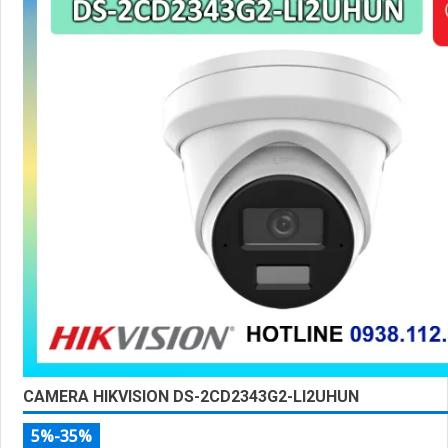
CAMERA HIKVISION DS-2CD2343G2-LI2UHUN
5%-35%