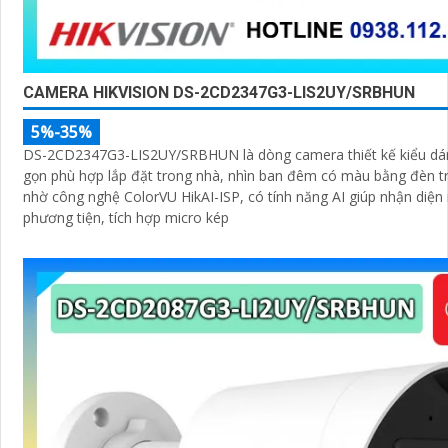
CAMERA HIKVISION DS-2CD2347G3-LIS2UY/SRBHUN
5%-35%
DS-2CD2347G3-LIS2UY/SRBHUN là dòng camera thiết kế kiểu d
gọn phù hợp lắp đặt trong nhà, nhìn ban đêm có màu bằng đèn t
nhờ công nghệ ColorVU HikAI-ISP, có tính năng AI giúp nhận diện
phương tiện, tích hợp micro kép