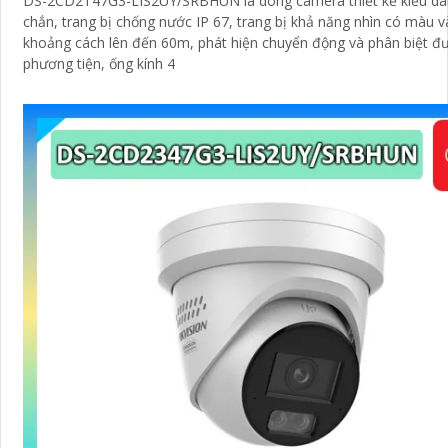
DS-2CD2T47G3-LIS2UY/SRBHUN là dòng camera thiết kế kiểu dá
chắn, trang bị chống nước IP 67, trang bị khả năng nhìn có màu vào ban đêm
khoảng cách lên đến 60m, phát hiện chuyển động và phân biệt đ
phương tiện, ống kính 4