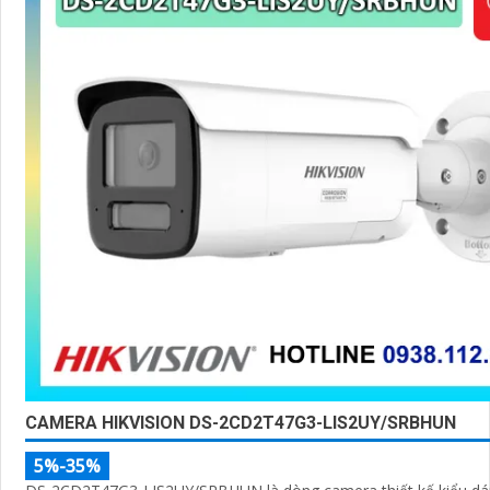
CAMERA HIKVISION DS-2CD2T47G3-LIS2UY/SRBHUN
5%-35%