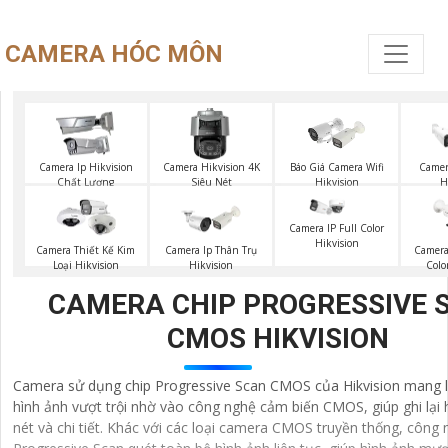
CAMERA HÓC MÔN
Báo Giá Camera Wifi
Camera Ip Hikvision
Camera Hikvision 4K
Camer
Hikvision
Chất Lượng
Siêu Nét
H
Camera IP Full Color
Hikvision
Camera Thiết Kế Kim
Camera Ip Thân Trụ
Camera
Loại Hikvision
Hikvision
Colo
CAMERA CHIP PROGRESSIVE 
CMOS HIKVISION
Camera sử dụng chip Progressive Scan CMOS của Hikvision mang l
hình ảnh vượt trội nhờ vào công nghệ cảm biến CMOS, giúp ghi lại 
nét và chi tiết. Khác với các loại camera CMOS truyền thống, công