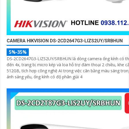
CAMERA HIKVISION DS-2CD2647G3-LIZS2UY/SRBHUN
5%-35%
DS-2CD2647G3-LIZS2UY/SRBHUN là dòng camera ống kính có th
đến 4x, trang bị micro kép và loa hỗ trợ đàm thoại 2 chiều, khe 
512GB, tích hợp công nghệ AI trong việc cân bằng màu sáng tron
ánh sáng yếu, ống kính có độ phân giải 4