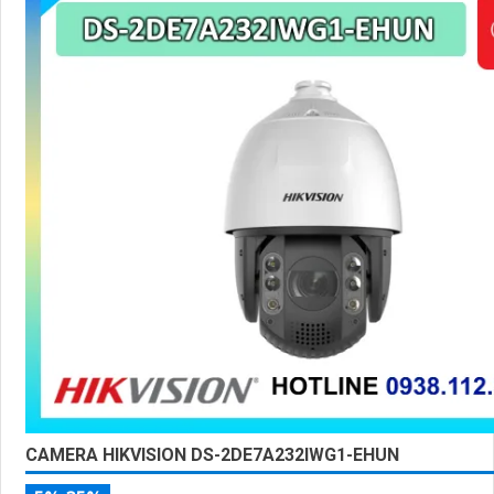
ảnh sắc nét mà còn đem đến sự tin cậy và an toàn cho dự á
Nếu quý vị quan tâm đến việc lắp đặt camera Hikvision giá
chuyên nghiệp cho dự án của mình, chúng tôi luôn sẵn lòn
tư vấn cho quý vị.
'
CAMERA HIKVISION DS-2DE7A232IWG1-EHUN