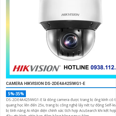
CAMERA HIKVISION DS-2DE4A425IWG1-E
5%-35%
DS-2DE4A425IWG1-E là dòng camera được trang bị ống kính có 
quang học lên đến 25x, trang bị công nghệ lấy nét tự động Self-le
bị tính năng Ai nhận diện chính xác tích hợp AcuSearch khi kết hợ
đầu ghi hình, nhìn ban đêm bằng hồng ngoại 50m