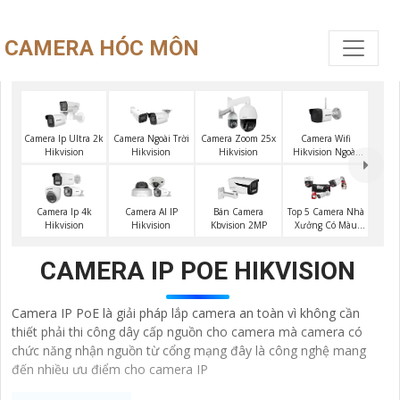
CAMERA HÓC MÔN
Camera Wifi
Camera Ip Ultra 2k
Camera Ngoài Trời
Camera Zoom 25x
Hikvision Ngoài
Hikvision
Hikvision
Hikvision
Trời
Top 5 Camera Nhà
Camera Ip 4k
Camera AI IP
Bán Camera
Xưởng Có Màu
Hikvision
Hikvision
Kbvision 2MP
Ban Đêm
CAMERA IP POE HIKVISION
Camera IP PoE là giải pháp lắp camera an toàn vì không cần
thiết phải thi công dây cấp nguồn cho camera mà camera có
chức năng nhận nguồn từ cổng mạng đây là công nghệ mang
đến nhiều ưu điểm cho camera IP