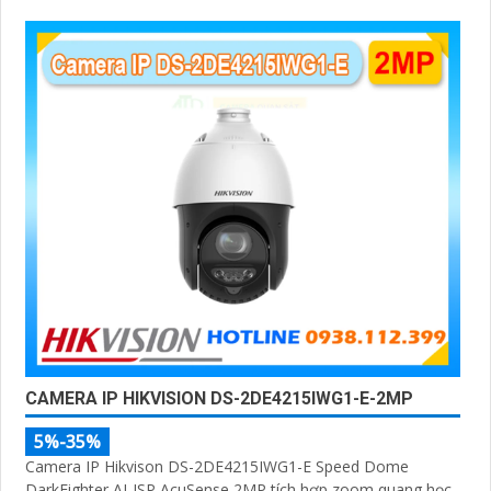
CAMERA IP HIKVISION DS-2DE4215IWG1-E-2MP
5%-35%
Camera IP Hikvison DS-2DE4215IWG1-E Speed Dome
DarkFighter AI-ISP AcuSense 2MP tích hợp zoom quang học