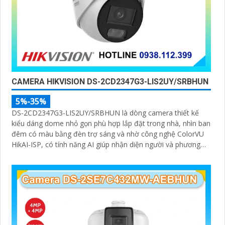
CAMERA HIKVISION DS-2CD2347G3-LIS2UY/SRBHUN
5%-35%
DS-2CD2347G3-LIS2UY/SRBHUN là dòng camera thiết kế
kiểu dáng dome nhỏ gọn phù hợp lắp đặt trong nhà, nhìn ban
đêm có màu bằng đèn trợ sáng và nhờ công nghệ ColorVU
HikAI-ISP, có tính năng AI giúp nhận diện người và phương
tiện, tích hợp micro kép