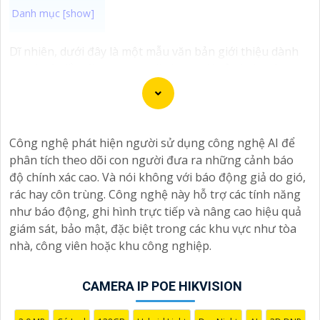
Dĩ nhiên, dưới đây là một mẫu văn bản giới thiệu dành
cho dự án lắp đặt camera Hikvision giá rẻ và chuyên
nghiệp:
Chào quý khách hàng,
Chúng tôi xin trân trọng giới thiệu đến quý vị dịch vụ
Công nghệ phát hiện người sử dụng công nghệ AI để
lắp đặt camera Hikvision giá rẻ và chuyên nghiệp cho
phân tích theo dõi con người đưa ra những cảnh báo
dự án của quý vị.
độ chính xác cao. Và nói không với báo động giả do gió,
Với kinh nghiệm lâu năm trong lĩnh vực lắp đặt camera
rác hay côn trùng. Công nghệ này hỗ trợ các tính năng
an ninh, đội ngũ kỹ thuật viên của chúng tôi cam kết sẽ
như báo động, ghi hình trực tiếp và nâng cao hiệu quả
mang đến cho quý vị những giải pháp an ninh hiệu quả,
giám sát, bảo mật, đặc biệt trong các khu vực như tòa
đáng tin cậy và tiết kiệm chi phí.
nhà, công viên hoặc khu công nghiệp.
Camera của Hikvision được biết đến là một trong
những thương hiệu hàng đầu thế giới về giải pháp an
CAMERA IP POE HIKVISION
ninh video. Với các tính năng và công nghệ tiên tiến,
camera Hikvision không chỉ
chắc chắn
chất lượng hình