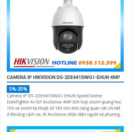
CAMERA IP HIKVISION DS-2DE4415IWG1-EHUN 4MP
5%-35%
Camera IP DS-2DE4415IWG1-EHUN Speed Dome
DarkFighter AI-ISP AcuSense 4MP tích hợp zoom quang học
15X và zoom kỹ thuật số 16X cho khả năng quan sát chi tiết
ở khoảng cách xa, AI AcuSense nhận diện người và phương
tiện hỗ trợ chụp đồng thời tối đa 5 khuôn mặt