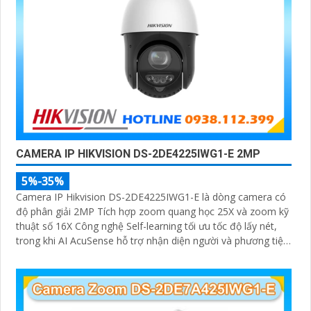
CAMERA IP HIKVISION DS-2DE4225IWG1-E 2MP
5%-35%
Camera IP Hikvision DS-2DE4225IWG1-E là dòng camera có
độ phân giải 2MP Tích hợp zoom quang học 25X và zoom kỹ
thuật số 16X Công nghệ Self-learning tối ưu tốc độ lấy nét,
trong khi AI AcuSense hỗ trợ nhận diện người và phương tiện,
chụp tối đa 5 khuôn mặt đồng thời