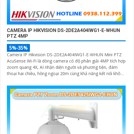
CAMERA IP HIKVISION DS-2DE2A404IWG1-E-WHUN
PTZ 4MP
5%-35%
Camera IP Hikvision DS-2DE2A404IWG1-E-WHUN Mini PTZ
AcuSense Wi-Fi là dòng camera có độ phân giải 4MP tích hợp
zoom quang 4X, AI nhận diện người và phương tiện, đàm
thoại hai chiều, hồng ngoại 20m cùng khả năng kết nối không
dây linh hoạt cho hệ thống giám sát hiện đại