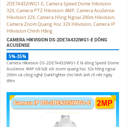
CAMERA HIKVISION DS-2DE7A432IWG1-E DÒNG
ACUSENSE
5%-35%
Camera Hikvision DS-2DE7A432IWG1-E là dòng Speed Dome
AcuSense 4MP nổi bật với zoom quang học 32x hồng ngoại
200m và công nghệ DarkFighter cho hình ảnh rõ nét ngày
đêm