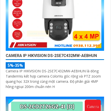
CAMERA IP HIKVISION DS-2SE7C432MW-AEBHUN
5%-35%
Camera IP HIKVISION DS-2SE7C432MW-AEBHUN là dòng
TandemVu kết hợp camera ColorVu góc rộng và PTZ zoom
quang học 32X trong cùng một camera. Độ phân giải 4MP
hồng ngoại 200m chuẩn nén H