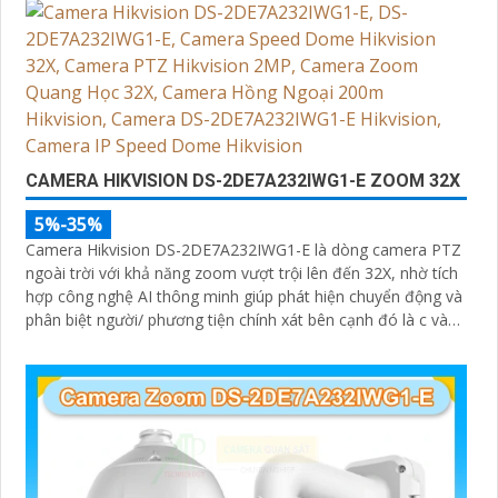
CAMERA HIKVISION DS-2DE7A232IWG1-E ZOOM 32X
5%-35%
Camera Hikvision DS-2DE7A232IWG1-E là dòng camera PTZ
ngoài trời với khả năng zoom vượt trội lên đến 32X, nhờ tích
hợp công nghệ AI thông minh giúp phát hiện chuyển động và
phân biệt người/ phương tiện chính xát bên cạnh đó là c và
loa dược tích hợp mang đến trãi nghiệm giám sát có âm
thanh