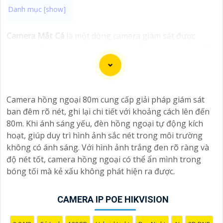
Camera Mắt Cá
là một dòng camera giám sát được
trang bị ống kính toàn cảnh giúp kiểm soát an ninh dễ
dàng. Ứng dụng của Camera Mắt Cá rất đa dạng, từ
giám sát gia đình, văn phòng đến cửa hàng, nhà kho,
bãi đậu xe, quán cà phê, v.v. Camera sẽ giúp bạn giám
sát và bảo vệ tài sản một cách hiệu quả và tiện lợi.
Camera hồng ngoại 80m cung cấp giải pháp giám sát
ban đêm rõ nét, ghi lại chi tiết với khoảng cách lên đến
80m. Khi ánh sáng yếu, đèn hồng ngoại tự động kích
hoạt, giúp duy trì hình ảnh sắc nét trong môi trường
không có ánh sáng. Với hình ảnh trắng đen rõ ràng và
độ nét tốt, camera hồng ngoại có thể ẩn mình trong
bóng tối mà kẻ xấu không phát hiện ra được.
CAMERA IP POE HIKVISION