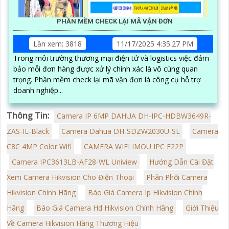
PHẦN MỀM CHECK LẠI MÃ VẬN ĐƠN
Lần xem: 3818
11/17/2025 4:35:27 PM
Trong môi trường thương mại điện tử và logistics việc đảm
bảo mỗi đơn hàng được xử lý chính xác là vô cùng quan
trọng. Phần mềm check lại mã vận đơn là công cụ hỗ trợ
doanh nghiệp...
Thông Tin:
Camera IP 6MP DAHUA DH-IPC-HDBW3649R-
ZAS-IL-Black
Camera Dahua DH-SDZW2030U-SL
Camera
C8C 4MP Color Wifi
CAMERA WIFI IMOU IPC F22P
Camera IPC3613LB-AF28-WL Uniview
Hướng Dẫn Cài Đặt
Xem Camera Hikvision Cho Điện Thoại
Phân Phối Camera
Hikvision Chính Hãng
Báo Giá Camera Ip Hikvision Chính
Hãng
Báo Giá Camera Hd Hikvision Chính Hãng
Giới Thiệu
Về Camera Hikvision Hàng Thương Hiệu