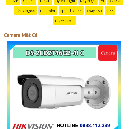
2.0 MP
Có Led
128GB
Hybrid Light
Day Night
AI
3D DNR
'
Hồng Ngoại
Full Color
Speed Dome
Xoay 360
IP66
H.265 Pro +
Camera Mắt Cá