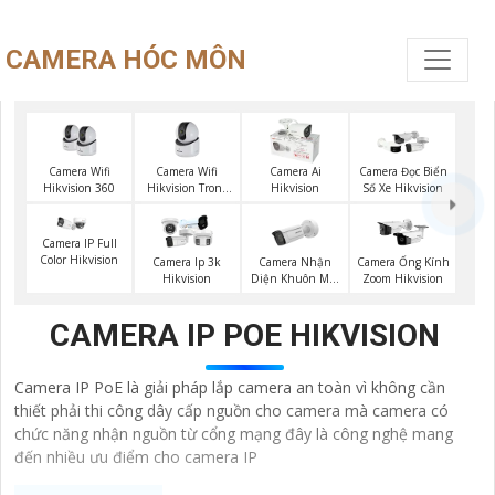
CAMERA HÓC MÔN
Camera Wifi
Camera Wifi
Camera Ai
Camera Đọc Biển
Hikvision 360
Hikvision Trong
Hikvision
Số Xe Hikvision
Nhà
Camera IP Full
Color Hikvision
Camera Nhận
Camera Ip 3k
Camera Ống Kính
Diện Khuôn Mặt
Hikvision
Zoom Hikvision
Hikvision
CAMERA IP POE HIKVISION
Camera IP PoE là giải pháp lắp camera an toàn vì không cần
thiết phải thi công dây cấp nguồn cho camera mà camera có
chức năng nhận nguồn từ cổng mạng đây là công nghệ mang
đến nhiều ưu điểm cho camera IP