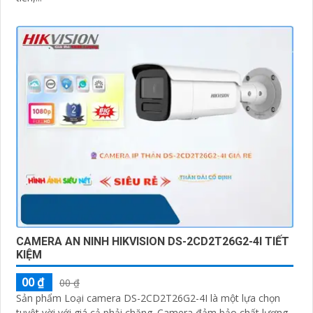
CAMERA AN NINH HIKVISION DS-2CD2T26G2-4I TIẾT
KIỆM
00 ₫
00 ₫
Sản phẩm Loại camera DS-2CD2T26G2-4I là một lựa chọn
tuyệt vời với giá cả phải chăng. Camera đảm bảo chất lượng