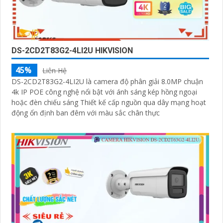
DS-2CD2T83G2-4LI2U HIKVISION
45%
Liên Hệ
DS-2CD2T83G2-4LI2U là camera độ phân giải 8.0MP chuận
4k IP POE công nghệ nổi bật với ánh sáng kép hồng ngoại
hoặc đèn chiếu sáng Thiết kế cấp nguồn qua dây mạng hoạt
động ổn định ban đêm với màu sắc chân thực