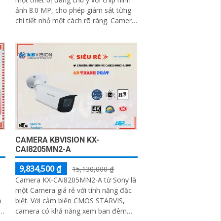
ảnh 8.0 MP, cho phép giám sát từng
chi tiết nhỏ một cách rõ ràng. Camera
này còn được trang bị chống...
CAMERA KBVISION KX-
CAI8205MN2-A
9,834,500 ₫
15,130,000 ₫
Camera KX-CAi8205MN2-A từ Sony là
một Camera giá rẻ với tính năng đặc
biệt. Với cảm biến CMOS STARVIS,
camera có khả năng xem ban đêm