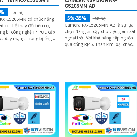
A THÂN KX-C5205MN
CAMERA KBVISION KX-
C5205MN-AB
5%
liên hệ
5%-35%
liên hệ
KX-C5205MN có chức năng
Camera KX-C5205MN-AB là sự lựa
d có thể thay đổi tiêu cự,
chọn đáng tin cậy cho việc giám sát
ng bị công nghệ IP POE cấp
ngoại trời. Với khả năng cấp nguồn
y mạng. Trang bị ống
qua cổng RJ45. Thân kim loại chắc
độ phân giải 5
chắn và khả năng chống nước IP 67.
Với độ phân giải 5