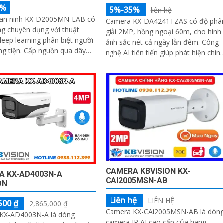
5%
5%-35%
liên hệ
an ninh KX-D2005MN-EAB có
Camera KX-DA4241TZAS có độ phâ
g chuyên dụng với thuật
giải 2MP, hồng ngoại 60m, cho hình
deep learning phân biệt người
ảnh sắc nét cả ngày lẫn đêm. Công
ấp nguồn qua dây
nghệ AI tiên tiến giúp phát hiện chín
 công nghệ nổi bật xem ban
xác người và phương tiện, hỗ trợ lưu
ng minh với 4 chế độ
trữ tối đa 512GB và ghi âm với MIC
tích hợp
CAMERA KBVISION KX-
A KX-AD4003N-A
CAI2005MSN-AB
ON
Liên hệ
LIÊN HỆ
500 ₫
2,865,000 ₫
Camera KX-CAi2005MSN-AB là dòn
KX-AD4003N-A là dòng
camera IP AI cao cấp của hãng