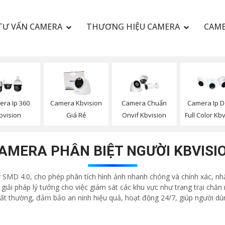
TƯ VẤN CAMERA
THƯƠNG HIỆU CAMERA
CAME
ra Ip 360
Camera Kbvision
Camera Chuẩn
Camera Ip 
bvision
Giá Rẻ
Onvif Kbvision
Full Color Kb
AMERA PHÂN BIỆT NGƯỜI KBVISI
ý SMD 4.0, cho phép phân tích hình ảnh nhanh chóng và chính xác, n
giải pháp lý tưởng cho việc giám sát các khu vực như trang trại chăn
bất thường, đảm bảo an ninh hiệu quả, hoạt động 24/7, giúp người dù