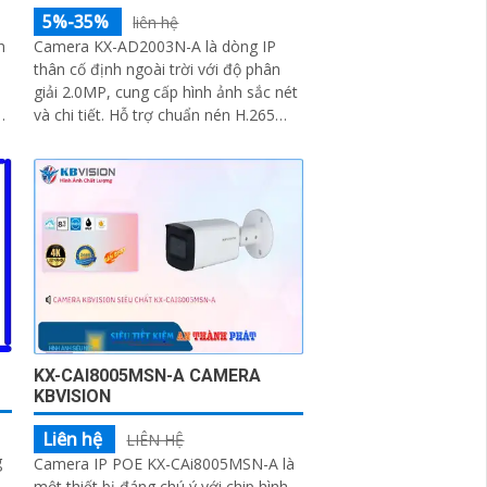
5%-35%
liên hệ
n
Camera KX-AD2003N-A là dòng IP
thân cố định ngoài trời với độ phân
giải 2.0MP, cung cấp hình ảnh sắc nét
h
và chi tiết. Hỗ trợ chuẩn nén H.265
tầm nhìn hồng ngoại 60m và LED
ánh...
KX-CAI8005MSN-A CAMERA
KBVISION
Liên hệ
LIÊN HỆ
g
Camera IP POE KX-CAi8005MSN-A là
một thiết bị đáng chú ý với chip hình