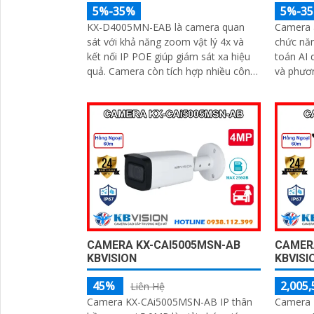
5%-35%
5%-3
KX-D4005MN-EAB là camera quan
Camera 
sát với khả năng zoom vật lý 4x và
chức năn
kết nối IP POE giúp giám sát xa hiệu
toán AI 
quả. Camera còn tích hợp nhiều công
và phương tiện. C
nghệ cao hỗ trợ an ninh đắc lực, có
tín hiệu
thể kể đến phát hiện vật thể, phân
đêm thô
tích người, xe, biển số, SMD3
CAMERA KX-CAI5005MSN-AB
CAMER
KBVISION
KBVISI
45%
2,005,
Liên Hệ
Camera KX-CAi5005MSN-AB IP thân
Camera 