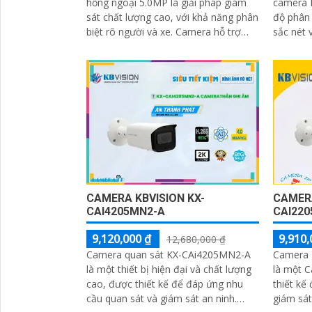
hồng ngoại 5.0MP là giải pháp giám
camera I
sát chất lượng cao, với khả năng phân
độ phân 
biệt rõ người và xe. Camera hỗ trợ
sắc nét và chi ti
tầm xa hồng ngoại lên đến 60m,
xa hồng 
giúp...
CAMERA KBVISION KX-
CAMERA
CAI4205MN2-A
CAI22
9,120,000 ₫
9,910,
12,680,000 ₫
Camera quan sát KX-CAi4205MN2-A
Camera 
là một thiết bị hiện đại và chất lượng
là một 
cao, được thiết kế để đáp ứng nhu
thiết kế
cầu quan sát và giám sát an ninh.
giám sát ban đê