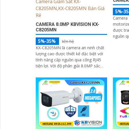
CAMER
5%-3
Camera 
motorize
CAMERA 8.0MP KBVISION KX-
C8205MN
được tra
nguồn qua dâ
5%-35%
liên hệ
kính có 
KX-C8205MN là camera an ninh chất
lượng cao được thiết kế đặc biệt với
tính năng cấp nguồn qua cổng RJ45
tiện lợi. Với độ phân giải 8.0MP sắc
nét khả năng quan sát ấn tượng,...