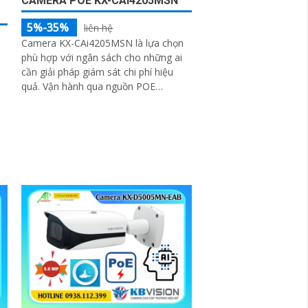
CAMERA POE KX-CAI4205MSN
5%-35%
liên hệ
Camera KX-CAi4205MSN là lựa chọn
phù hợp với ngân sách cho những ai
cần giải pháp giám sát chi phí hiệu
quả. Vận hành qua nguồn POE
camera sử dụng chip CMOS, hỗ trợ
hồng ngoại 60m