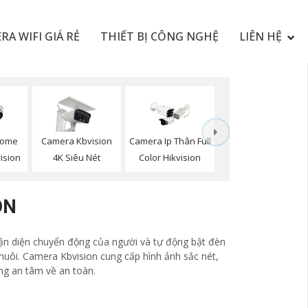
RA WIFI GIÁ RẺ
THIẾT BỊ CÔNG NGHỆ
LIÊN HỆ
Dome
Camera Kbvision
Camera Ip Thân Full
vision
4K Siêu Nét
Color Hikvision
ON
hận diện chuyển động của người và tự động bật đèn
 nuôi. Camera Kbvision cung cấp hình ảnh sắc nét,
ng an tâm về an toàn.