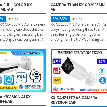
 FULL COLOR KX-
CAMERA THÂN KX-CD2005MN-
5MN-AB
AB
5%
5%-35%
liên hệ
liên hệ
KX-CD4005MN-AB là camera
KX-CD2005MN-AB là Camera An Ni
chất lượng cao được thiết kế
chuyên dụng sử dụng thuật toán AI
 cho việc giám sát trong kho
deep learning phân biệt người &
xưởng và các công trình. Với
phương tiện. Hỗ trợ POE không cần
 thân kim loại chống báo động
dây nguồn. Trang bị đèn Led giúp nhìn
ra có độ phân giải Ultra 2k 4
hình...
 KBVISION AI KX-
KX-DA4241TZAS CAMERA
MN-EAB
KBVISION 2MP