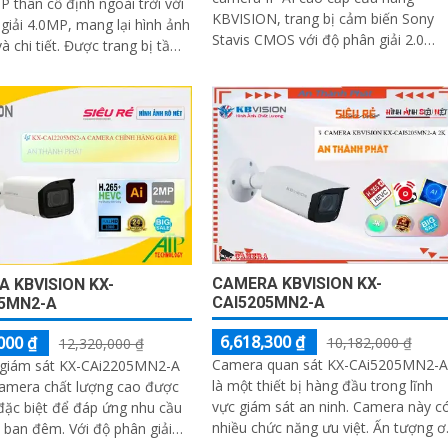
P thân cố định ngoài trời với
KBVISION, trang bị cảm biến Sony
giải 4.0MP, mang lại hình ảnh
Stavis CMOS với độ phân giải 2.0
ết. Được trang bị tầm
Megapixel cho hình ảnh sắc nét và
ngoại lên đến 60m và khả...
chân thực
CAMERA KBVISION KX-
 KBVISION KX-
CAI5205MN2-A
05MN2-A
6,618,300 ₫
000 ₫
10,182,000 ₫
12,320,000 ₫
Camera quan sát KX-CAi5205MN2-A
giám sát KX-CAi2205MN2-A
là một thiết bị hàng đầu trong lĩnh
Camera chất lượng cao được
vực giám sát an ninh. Camera này có
 đặc biệt để đáp ứng nhu cầu
nhiều chức năng ưu việt. Ấn tượng ơn
m. Với độ phân giải