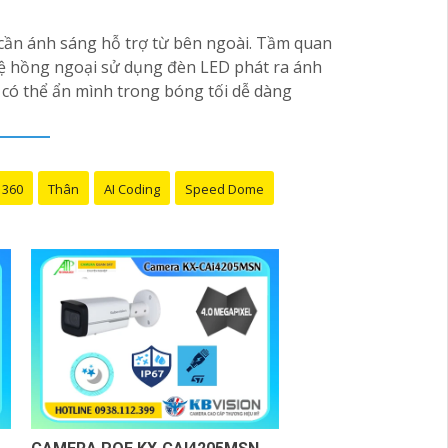
cần ánh sáng hỗ trợ từ bên ngoài. Tầm quan
ghệ hồng ngoại sử dụng đèn LED phát ra ánh
có thể ẩn mình trong bóng tối dễ dàng
 360
Thân
AI Coding
Speed Dome