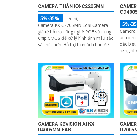
CAMERA THÂN KX-C2205MN
CAMERA
CD400
5%-35%
liên hệ
5%-3
Camera KX-C2205MN Loại Camera
Camera 
giá rẻ hỗ trợ công nghệ POE sử dụng
an ninh 
Chip CMOS để xử lý hình ảnh màu sắc
đặc biệt
sắc nét hơn. Hỗ trợ hình ảnh ban đêm
hàng nhà 
với công nghệ hồng ngoại 60m chất
thiết kế
lượng hình ảnh 2
giả came
CAMERA KBVISION AI KX-
CAMERA
D4005MN-EAB
D2005