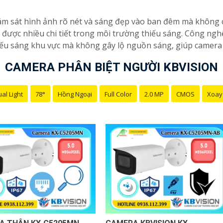
m sát hình ảnh rõ nét và sáng đẹp vào ban đêm mà không 
ại được nhiều chi tiết trong môi trường thiếu sáng. Công n
iếu sáng khu vực mà không gây lộ nguồn sáng, giúp camera 
CAMERA PHÂN BIỆT NGƯỜI KBVISION
al Light
78°
Hồng Ngoại
Full Color
2.0 MP
CMOS
Xoay