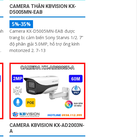
CAMERA THÂN KBVISION KX-
D5005MN-EAB
5%-35%
nh
Camera KX-D5005MN-EAB được
trang bị cảm biến Sony Starvis 1/2. 7”
độ phân giải 5.0MP, hỗ trợ ống kính
motorized 2. 7–13
CAMERA KBVISION KX-AD2003N-
A