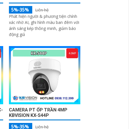
5%-35%
Liên hệ
Phát hiện người & phương tiện chính
xác nhờ AI, ghi hình màu ban đêm với
ánh sáng kép thông minh, giảm báo
động giả
C-
CAMERA PT ỐP TRẦN 4MP
KBVISION KX-S44P
5%-35%
Liên hệ