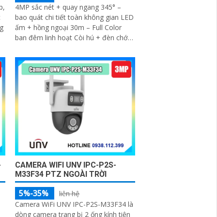
p,
4MP sắc nét + quay ngang 345° –
c
bao quát chi tiết toàn không gian LED
g
ấm + hồng ngoại 30m – Full Color
ban đêm linh hoạt Còi hú + đèn chớp
10 âm tùy chỉnh – cảnh báo chủ động
tức thì
-
CAMERA WIFI UNV IPC-P2S-
M33F34 PTZ NGOÀI TRỜI
5%-35%
liên hệ
Camera WiFi UNV IPC-P2S-M33F34 là
dòng camera trang bị 2 ống kính tiện