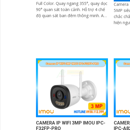
Full Color. Quay ngang 355°, quay dọc
Camera I
90° quan sát toàn cảnh. Hỗ trợ 4 chế
5MP siêu
độ quan sát ban đêm thông minh. AI
chắc chắ
phát hiện người, phương tiện và
hiện ngư
Smart Tracking
Tầm nhì
25m
CAMERA IP WIFI 3MP IMOU IPC-
CAMERA
F32FP-PRO
IPC-A8