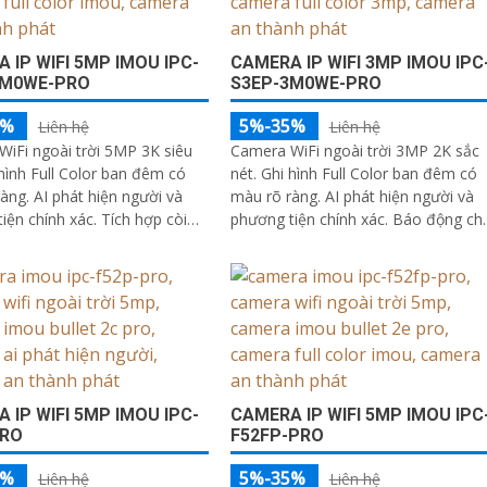
 IP WIFI 5MP IMOU IPC-
CAMERA IP WIFI 3MP IMOU IPC
5M0WE-PRO
S3EP-3M0WE-PRO
5%
5%-35%
Liên hệ
Liên hệ
iFi ngoài trời 5MP 3K siêu
Camera WiFi ngoài trời 3MP 2K sắc
 hình Full Color ban đêm có
nét. Ghi hình Full Color ban đêm có
àng. AI phát hiện người và
màu rõ ràng. AI phát hiện người và
iện chính xác. Tích hợp còi
phương tiện chính xác. Báo động ch
èn cảnh báo xanh đỏ
động bằng còi 110dB và đèn chớp
 IP WIFI 5MP IMOU IPC-
CAMERA IP WIFI 5MP IMOU IPC
PRO
F52FP-PRO
5%
5%-35%
Liên hệ
Liên hệ