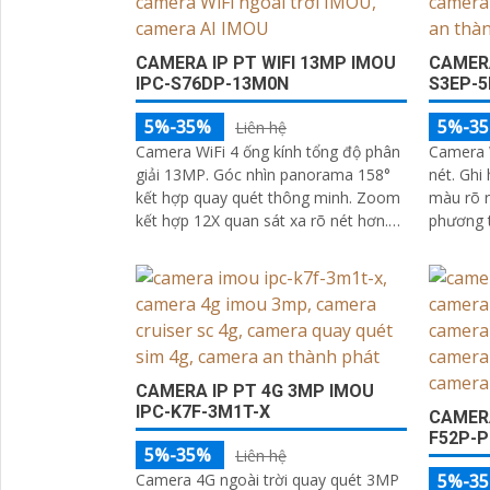
CAMERA IP PT WIFI 13MP IMOU
CAMERA
IPC-S76DP-13M0N
S3EP-
5%-35%
5%-3
Liên hệ
Camera WiFi 4 ống kính tổng độ phân
Camera W
giải 13MP. Góc nhìn panorama 158°
nét. Ghi
kết hợp quay quét thông minh. Zoom
màu rõ r
kết hợp 12X quan sát xa rõ nét hơn.
phương t
Full Color ban đêm với 4 chế độ ánh
hú và đ
sáng thông minh
CAMERA IP PT 4G 3MP IMOU
IPC-K7F-3M1T-X
CAMERA
F52P-
5%-35%
Liên hệ
Camera 4G ngoài trời quay quét 3MP
5%-3