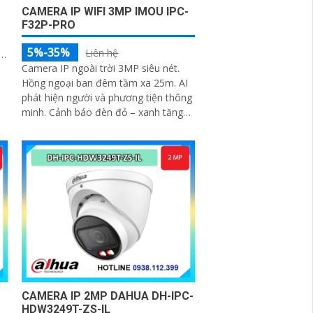
CAMERA IP WIFI 3MP IMOU IPC-
F32P-PRO
5%-35%
Liên hệ
Camera IP ngoài trời 3MP siêu nét.
Hồng ngoại ban đêm tầm xa 25m. AI
phát hiện người và phương tiện thông
minh. Cảnh báo đèn đỏ – xanh tăng
tính răn đe. Tích hợp mic thu âm rõ
ràng
CAMERA IP 2MP DAHUA DH-IPC-
HDW3249T-ZS-IL