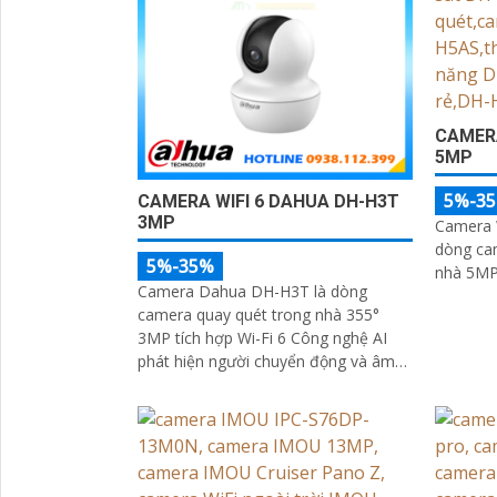
CAMERA
5MP
5%-3
CAMERA WIFI 6 DAHUA DH-H3T
3MP
Camera 
dòng ca
5%-35%
nhà 5MP 
Camera Dahua DH-H3T là dòng
camera quay quét trong nhà 355°
3MP tích hợp Wi-Fi 6 Công nghệ AI
phát hiện người chuyển động và âm
thanh bất thường đàm thoại hai
chiều, hồng ngoại tầm xa ban đêm
10m hỗ trợ thẻ nhớ MicroSD 256GB
ONVIF và điều khiển từ xa qua ứng
'
dụng DMSS