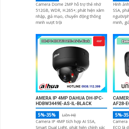
Hình ảnh
Camera Dome 2MP hỗ trợ thẻ nhớ
SSA, phá
512GB, WDR, H.265+; phát hiện xâm
người/ph
nhập, giả mạo, chuyển động thông
minh, gi
minh vượt trội
AMERA IP 4MP DAHUA DH-IPC-
CAMERA
HDBW3449E-AS-IL-BLACK
AF28-
5%-35%
5%-3
Liên Hệ
Camera IP 4MP tích hợp AI SSA,
Camera 
Smart Dual Light, phát hiện chính xác
ECO là 