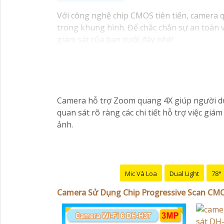
Với công nghệ chip CMOS tiên tiến, camera 
trong khung hình. Để chắc chắn sự an toàn
giám sát của bạn dưới đây nhé!
Camera hỗ trợ Zoom quang 4X giúp người dùn
quan sát rõ ràng các chi tiết hỗ trợ việc gi
ảnh.
Mic Và Loa
Dual Light
78°
Camera Sử Dụng Chip Progressive Scan CM