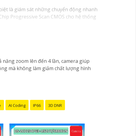
 biệt là giám sát những chuyển động nhanh
 Chip Progressive Scan CMOS cho hệ thống
ả năng zoom lên đến 4 lần, camera giúp
c rộng mà không làm giảm chất lượng hình
e
AI Coding
IP66
3D DNR