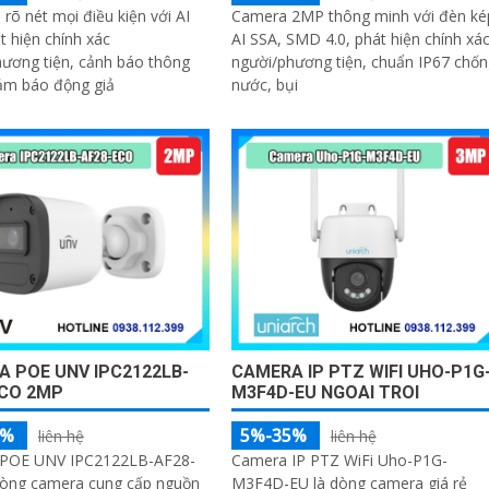
 rõ nét mọi điều kiện với AI
Camera 2MP thông minh với đèn ké
t hiện chính xác
AI SSA, SMD 4.0, phát hiện chính xá
ương tiện, cảnh báo thông
người/phương tiện, chuẩn IP67 chốn
ảm báo động giả
nước, bụi
 POE UNV IPC2122LB-
CAMERA IP PTZ WIFI UHO-P1G
ECO 2MP
M3F4D-EU NGOAI TROI
5%
5%-35%
liên hệ
liên hệ
POE UNV IPC2122LB-AF28-
Camera IP PTZ WiFi Uho-P1G-
dòng camera cung cấp nguồn
M3F4D-EU là dòng camera giá rẻ