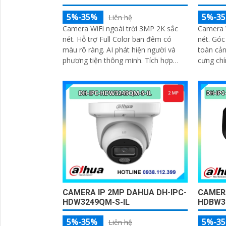
5%-35%
5%-3
Liên hệ
Camera WiFi ngoài trời 3MP 2K sắc
Camera 
nét. Hỗ trợ Full Color ban đêm có
nét. Góc
màu rõ ràng. AI phát hiện người và
toàn cản
phương tiện thông minh. Tích hợp
cưng chí
đèn cảnh báo xanh đỏ chống đột
color th
nhập
tiện lợi 
CAMERA
CAMERA IP 2MP DAHUA DH-IPC-
HDBW3
HDW3249QM-S-IL
5%-3
5%-35%
Liên hệ