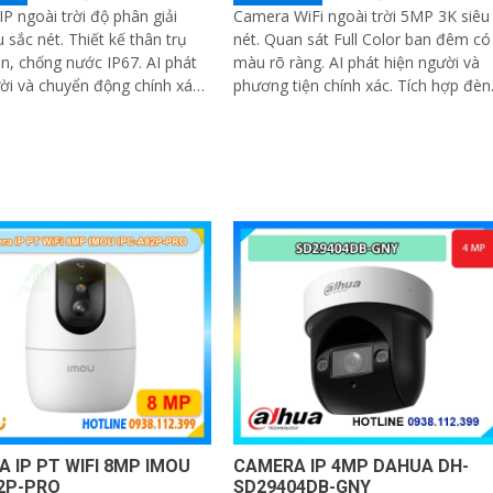
P ngoài trời độ phân giải
Camera WiFi ngoài trời 5MP 3K siêu
 sắc nét. Thiết kế thân trụ
nét. Quan sát Full Color ban đêm có
n, chống nước IP67. AI phát
màu rõ ràng. AI phát hiện người và
ời và chuyển động chính xác.
phương tiện chính xác. Tích hợp đèn
n đêm hồng ngoại lên đến
cảnh báo xanh đỏ chống đột nhập
 IP PT WIFI 8MP IMOU
CAMERA IP 4MP DAHUA DH-
2P-PRO
SD29404DB-GNY