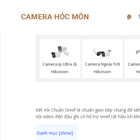
CAMERA HÓC MÔN
🏚
Camera Ip Ultra 2k
Camera Ngoài Trời
Camer
Hikvision
Hikvision
H
Kết nối Chuẩn Onvif là chuẩn giao tiếp chung để kế
nối video đến đầu ghi có hổ trợ onvif rất hữu ích k