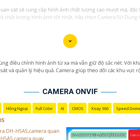
quan sát sẽ cung cấp hình ảnh chất lượng cao mượt mà, đặc
 và chất lượng hình ảnh tốt nhất, hãy chọn Camera Sử Dụng
g điều chỉnh hình ảnh từ xa mà vẫn giữ độ sắc nét. Với kh
ám sát và quản lý hiệu quả. Camera giúp theo dõi các khu vự
CAMERA ONVIF
Hồng Ngoại
Full Color
AI
CMOS
Xoay 360
Speed Dom
OS