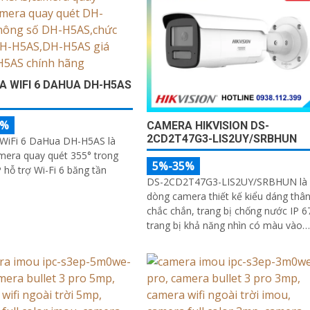
 WIFI 6 DAHUA DH-H5AS
5%
CAMERA HIKVISION DS-
2CD2T47G3-LIS2UY/SRBHUN
WiFi 6 DaHua DH-H5AS là
mera quay quét 355° trong
5%-35%
hỗ trợ Wi-Fi 6 băng tần
DS-2CD2T47G3-LIS2UY/SRBHUN là
dòng camera thiết kế kiểu dáng thâ
chắc chắn, trang bị chống nước IP 6
trang bị khả năng nhìn có màu vào
ban đêm khoảng cách lên đến 60m,
phát hiện chuyển động và phân biệt
được người và phương tiện, ống kín
4