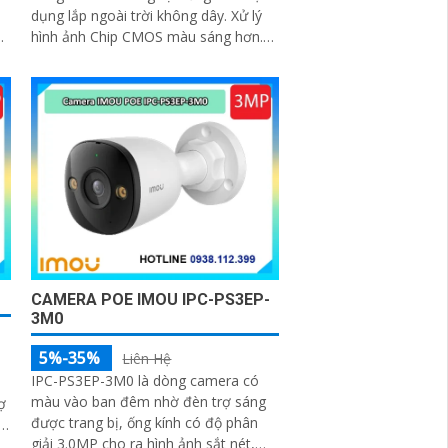
dụng lắp ngoài trời không dây. Xử lý
g
hình ảnh Chip CMOS màu sáng hơn.
Hình ảnh ban đêm rõ nhờ Hồng Ngoại
30m
CAMERA POE IMOU IPC-PS3EP-
3M0
5%-35%
Liên Hệ
IPC-PS3EP-3M0 là dòng camera có
màu vào ban đêm nhờ đèn trợ sáng
ợ
được trang bị, ống kính có độ phân
giải 3.0MP cho ra hình ảnh sắt nét,