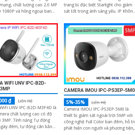
 mạng, chất lượng cao 2.0 MP
trang bị đặc biệt Starlight cho giám
 1080P và hồng ngoại ban
sát tốt trong ánh sáng yếu. IP Khôn
 xa 30m
Dây chip hình ảnh 3.0 megapixel 2k
lite
 WIFI UNV IPC-B2D-
 3MP
CAMERA IMOU IPC-PS3EP-5M0
000 ₫
Liên Hệ
5%-35%
Liên Hệ
WiFi UNV IPC-B2D-M3F4D là
Camera IMOU IPC-PS3EP-5M0 là
mera chất lượng cao có độ
thiết bị giám sát ngoài trời 5MP với
i 3MP. Tính năng Tự động
công nghệ Full Color ban đêm, hỗ tr
ngày đêm, tự động cân bằng
phát hiện con người và phương tiện,
 trắng, chống gợn, chống
tích hợp mic và loa hai chiều, kết nối