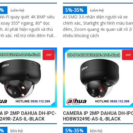
5%
5%-35%
Liên hệ
Liên hệ
Wi-Fi quay quét 4K 8MP siêu
AI SMD 3.0 nhận diện người và xe
 xoay 355° ngang, 80° dọc
chính xác, Starlight ghi hình màu ban
h. AI phát hiện người và thú
đêm, Zoom quang 4x quan sát rõ ở
nh xác. Hỗ trợ nhìn đêm Full-
nhiều khoảng cách
ông minh. Đàm thoại 2 chiều
từ xa
 IP 2MP DAHUA DH-IPC-
CAMERA IP 2MP DAHUA DH-IP
249R-ZAS-IL-BLACK
HDBW3249E-AS-IL-BLACK
5%
5%-35%
liên hệ
liên hệ