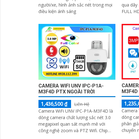
người/xe, hình ảnh sắc nét trong mọi
qua dây
điều kiện ánh sáng
FULL HD
đêm tầm
CAMERA
CAMERA WIFI UNV IPC-P1A-
M3F4D
M3F4D PTX NGOÀI TRỜI
1,235,
1,436,500 ₫
Liên Hệ
Camera 
Camera WiFi UNV IPC-P1A-M3F4D là
dòng ca
dòng camera chất lượng sắc nét 3.0
phân giả
megapixel quan sát mạnh mẽ với
chuyển 
công nghệ zoom và PTZ Wifi. Chip
ánh sáng
CMOS màu đẹp hơn giúp giám sát