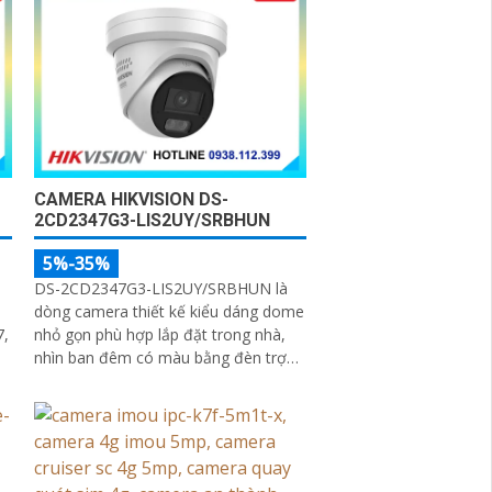
CAMERA HIKVISION DS-
2CD2347G3-LIS2UY/SRBHUN
5%-35%
DS-2CD2347G3-LIS2UY/SRBHUN là
n
dòng camera thiết kế kiểu dáng dome
7,
nhỏ gọn phù hợp lắp đặt trong nhà,
nhìn ban đêm có màu bằng đèn trợ
sáng và nhờ công nghệ ColorVU
HikAI-ISP, có tính năng AI giúp nhận
h
diện người và phương tiện, tích hợp
micro kép