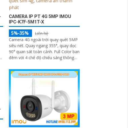
-
CAMERA IP PT 4G 5MP IMOU
IPC-K7F-5M1T-X
5%-35%
Liên hệ
Camera 4G ngoài trời quay quét 5MP
siêu nét. Quay ngang 355°, quay dọc
90° quan sát toàn cảnh. Full Color ban
ủ
đêm với 4 chế độ chiếu sáng thông
minh. AI phát hiện người, phương tiện
và Smart Tracking
-