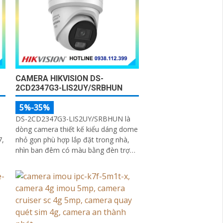
CAMERA HIKVISION DS-
2CD2347G3-LIS2UY/SRBHUN
5%-35%
DS-2CD2347G3-LIS2UY/SRBHUN là
n
dòng camera thiết kế kiểu dáng dome
7,
nhỏ gọn phù hợp lắp đặt trong nhà,
nhìn ban đêm có màu bằng đèn trợ
sáng và nhờ công nghệ ColorVU
HikAI-ISP, có tính năng AI giúp nhận
h
diện người và phương tiện, tích hợp
micro kép