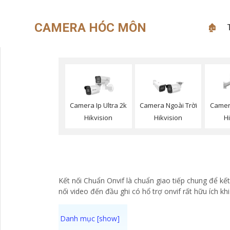
CAMERA HÓC MÔN
🏚
Camera Ip Ultra 2k
Camera Ngoài Trời
Camer
Hikvision
Hikvision
H
Kết nối Chuẩn Onvif là chuẩn giao tiếp chung để kế
nối video đến đầu ghi có hổ trợ onvif rất hữu ích k