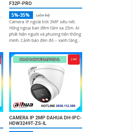
F32P-PRO
5%-35%
Liên hệ
Camera IP ngoài trời 3MP siêu nét.
Hồng ngoại ban đêm tầm xa 25m. AI
phát hiện người và phương tiện thông
minh. Cảnh báo đèn đỏ – xanh tăng
tính răn đe. Tích hợp mic thu âm rõ
ràng
CAMERA IP 2MP DAHUA DH-IPC-
HDW3249T-ZS-IL