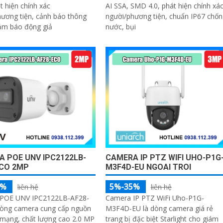
t hiện chính xác
AI SSA, SMD 4.0, phát hiện chính xá
ương tiện, cảnh báo thông
người/phương tiện, chuẩn IP67 chốn
ảm báo động giả
nước, bụi
 POE UNV IPC2122LB-
CAMERA IP PTZ WIFI UHO-P1G
ECO 2MP
M3F4D-EU NGOAI TROI
5%
5%-35%
liên hệ
liên hệ
POE UNV IPC2122LB-AF28-
Camera IP PTZ WiFi Uho-P1G-
dòng camera cung cấp nguồn
M3F4D-EU là dòng camera giá rẻ
 mạng, chất lượng cao 2.0 MP
trang bị đặc biệt Starlight cho giám