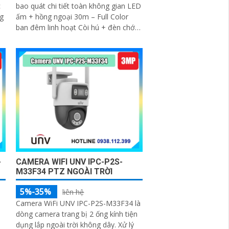
c
bao quát chi tiết toàn không gian LED
g
ấm + hồng ngoại 30m – Full Color
ban đêm linh hoạt Còi hú + đèn chớp
10 âm tùy chỉnh – cảnh báo chủ động
tức thì
-
CAMERA WIFI UNV IPC-P2S-
M33F34 PTZ NGOÀI TRỜI
5%-35%
liên hệ
Camera WiFi UNV IPC-P2S-M33F34 là
dòng camera trang bị 2 ống kính tiện
dụng lắp ngoài trời không dây. Xử lý