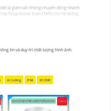
 biệt là giám sát những chuyển động nhanh
 Chip Progressive Scan CMOS cho hệ thống
ng tin và duy trì chất lượng hình ảnh.
e
AI Coding
IP66
3D DNR