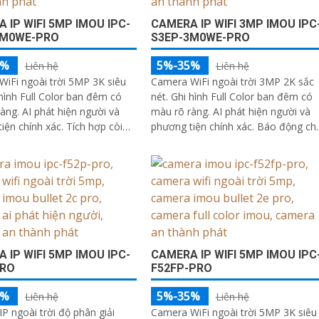
 IP WIFI 5MP IMOU IPC-
CAMERA IP WIFI 3MP IMOU IPC
5M0WE-PRO
S3EP-3M0WE-PRO
5%
5%-35%
Liên hệ
Liên hệ
iFi ngoài trời 5MP 3K siêu
Camera WiFi ngoài trời 3MP 2K sắc
 hình Full Color ban đêm có
nét. Ghi hình Full Color ban đêm có
àng. AI phát hiện người và
màu rõ ràng. AI phát hiện người và
iện chính xác. Tích hợp còi
phương tiện chính xác. Báo động ch
èn cảnh báo xanh đỏ
động bằng còi 110dB và đèn chớp
 IP WIFI 5MP IMOU IPC-
CAMERA IP WIFI 5MP IMOU IPC
PRO
F52FP-PRO
5%
5%-35%
Liên hệ
Liên hệ
P ngoài trời độ phân giải
Camera WiFi ngoài trời 5MP 3K siêu