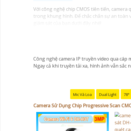
Với công nghệ chip CMOS tiên tiến, camera 
trong khung hình. Để chắc chắn sự an toàn
giám sát của bạn dưới đây nhé!
Công nghệ camera IP truyền video qua cáp mạ
Ngay cả khi truyền tải xa, hình ảnh vẫn sắc n
Mic Và Loa
Dual Light
78°
Camera Sử Dụng Chip Progressive Scan CM