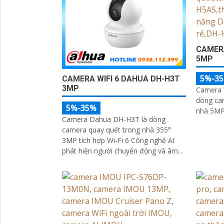
CAMERA
5MP
5%-3
CAMERA WIFI 6 DAHUA DH-H3T
3MP
Camera 
dòng ca
5%-35%
nhà 5MP 
Camera Dahua DH-H3T là dòng
camera quay quét trong nhà 355°
3MP tích hợp Wi-Fi 6 Công nghệ AI
phát hiện người chuyển động và âm
thanh bất thường đàm thoại hai
chiều, hồng ngoại tầm xa ban đêm
10m hỗ trợ thẻ nhớ MicroSD 256GB
ONVIF và điều khiển từ xa qua ứng
dụng DMSS
'