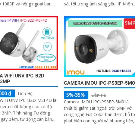
 1080P và hồng ngoại ban
sát tốt trong ánh sáng yếu. IP Khôn
 xa 30m
Dây chip hình ảnh 3.0 megapixel 2k
lite
 WIFI UNV IPC-B2D-
 3MP
CAMERA IMOU IPC-PS3EP-5M0
000 ₫
Liên Hệ
5%-35%
Liên Hệ
WiFi UNV IPC-B2D-M3F4D là
Camera IMOU IPC-PS3EP-5M0 là
mera chất lượng cao có độ
thiết bị giám sát ngoài trời 5MP với
i 3MP. Tính năng Tự động
công nghệ Full Color ban đêm, hỗ tr
ngày đêm, tự động cân bằng
phát hiện con người và phương tiện,
 trắng, chống gợn, chống
tích hợp mic và loa hai chiều, kết nối
PoE tiện lợi, phù hợp cho gia đình,