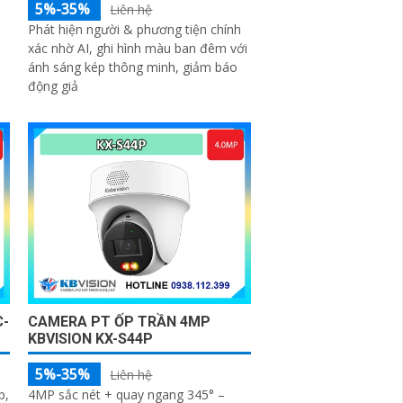
5%-35%
Liên hệ
Phát hiện người & phương tiện chính
xác nhờ AI, ghi hình màu ban đêm với
ánh sáng kép thông minh, giảm báo
động giả
C-
CAMERA PT ỐP TRẦN 4MP
KBVISION KX-S44P
5%-35%
Liên hệ
p,
4MP sắc nét + quay ngang 345° –