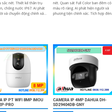
 sắc nét. Thiết kế thân trụ
nét. Quan sát Full Color ban đêm có
n, chống nước IP67. AI phát
màu rõ ràng. AI phát hiện người và
ời và chuyển động chính xác.
phương tiện chính xác. Tích hợp đèn
n đêm hồng ngoại lên đến
cảnh báo xanh đỏ chống đột nhập
 IP PT WIFI 8MP IMOU
CAMERA IP 4MP DAHUA DH-
2P-PRO
SD29404DB-GNY