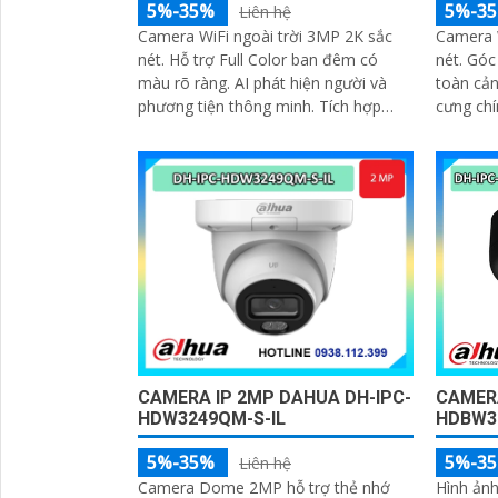
5%-35%
5%-3
Liên hệ
Camera WiFi ngoài trời 3MP 2K sắc
Camera 
nét. Hỗ trợ Full Color ban đêm có
nét. Góc
màu rõ ràng. AI phát hiện người và
toàn cản
phương tiện thông minh. Tích hợp
cưng chí
đèn cảnh báo xanh đỏ chống đột
color th
nhập
tiện lợi 
CAMERA
CAMERA IP 2MP DAHUA DH-IPC-
HDBW3
HDW3249QM-S-IL
5%-3
5%-35%
Liên hệ
Hình ảnh
Camera Dome 2MP hỗ trợ thẻ nhớ