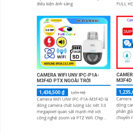
điều kiện ánh sáng
FULL HD
đêm tầm
CAMERA
CAMERA WIFI UNV IPC-P1A-
M3F4D
M3F4D PTX NGOÀI TRỜI
1,235,
1,436,500 ₫
Liên Hệ
Camera 
Camera WiFi UNV IPC-P1A-M3F4D là
dòng ca
dòng camera chất lượng sắc nét 3.0
phân giả
megapixel quan sát mạnh mẽ với
chuyển 
công nghệ zoom và PTZ Wifi. Chip
ánh sáng
CMOS màu đẹp hơn giúp giám sát
nhiễu
ban đêm hồng ngoại 30m