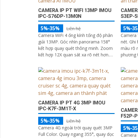
CAMERA IP PT WIFI 13MP IMOU
CAMERA
IPC-S76DP-13M0N
S3EP-
5%-35%
5%-3
Liên hệ
Camera WiFi 4 ống kính tổng độ phân
Camera W
giải 13MP. Góc nhìn panorama 158°
nét. Ghi
kết hợp quay quét thông minh. Zoom
màu rõ r
kết hợp 12X quan sát xa rõ nét hơn.
phương t
Full Color ban đêm với 4 chế độ ánh
hú và đ
sáng thông minh
CAMERA IP PT 4G 3MP IMOU
IPC-K7F-3M1T-X
CAMERA
F52P-
5%-35%
Liên hệ
Camera 4G ngoài trời quay quét 3MP
5%-3
Full Color. Quay ngang 355°, quay dọc
Camera I