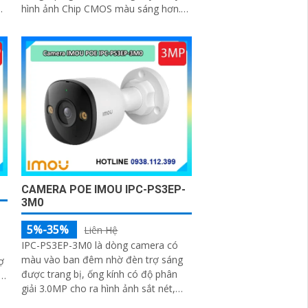
g
hình ảnh Chip CMOS màu sáng hơn.
Hình ảnh ban đêm rõ nhờ Hồng Ngoại
30m
CAMERA POE IMOU IPC-PS3EP-
3M0
5%-35%
Liên Hệ
IPC-PS3EP-3M0 là dòng camera có
màu vào ban đêm nhờ đèn trợ sáng
ợ
được trang bị, ống kính có độ phân
giải 3.0MP cho ra hình ảnh sắt nét,
chuẩn nén H