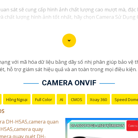
quan sát sẽ cung cấp hình ảnh chất lượng cao mượt mà, đặc
 và chất lượng hình ảnh tốt nhất, hãy chọn Camera Sử Dụng
ng với mã hóa dữ liệu bằng dãy số nhị phân giúp bảo vệ thô
ét, hỗ trợ giám sát hiệu quả và an toàn trong mọi điều kiện.
CAMERA ONVIF
Hồng Ngoại
Full Color
AI
CMOS
Xoay 360
Speed Dom
OS