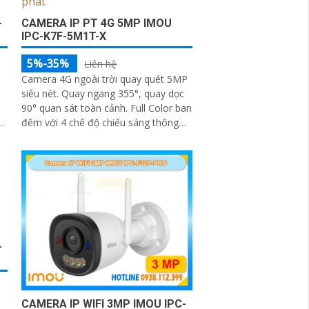
-
CAMERA IP PT 4G 5MP IMOU
IPC-K7F-5M1T-X
5%-35%
Liên hệ
Camera 4G ngoài trời quay quét 5MP
siêu nét. Quay ngang 355°, quay dọc
90° quan sát toàn cảnh. Full Color ban
ủ
đêm với 4 chế độ chiếu sáng thông
minh. AI phát hiện người, phương tiện
và Smart Tracking
-
CAMERA IP WIFI 3MP IMOU IPC-