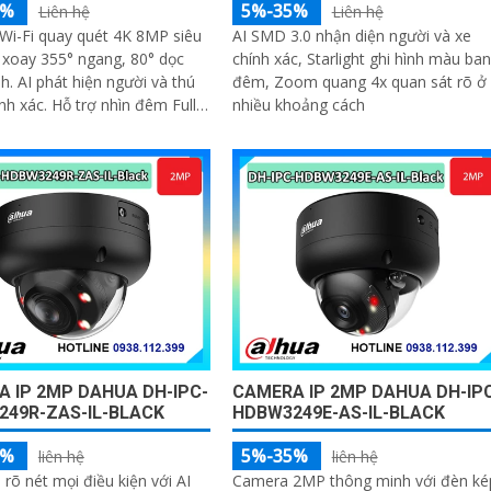
5%
5%-35%
Liên hệ
Liên hệ
Wi-Fi quay quét 4K 8MP siêu
AI SMD 3.0 nhận diện người và xe
 xoay 355° ngang, 80° dọc
chính xác, Starlight ghi hình màu ban
h. AI phát hiện người và thú
đêm, Zoom quang 4x quan sát rõ ở
nh xác. Hỗ trợ nhìn đêm Full-
nhiều khoảng cách
ông minh. Đàm thoại 2 chiều
từ xa
 IP 2MP DAHUA DH-IPC-
CAMERA IP 2MP DAHUA DH-IP
249R-ZAS-IL-BLACK
HDBW3249E-AS-IL-BLACK
5%
5%-35%
liên hệ
liên hệ
 rõ nét mọi điều kiện với AI
Camera 2MP thông minh với đèn ké