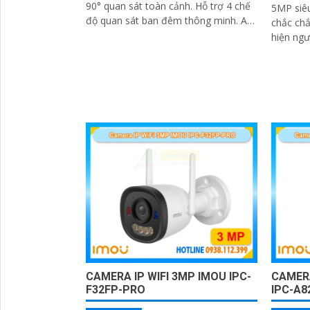
90° quan sát toàn cảnh. Hỗ trợ 4 chế
5MP siêu
độ quan sát ban đêm thông minh. AI
chắc chắ
phát hiện người, phương tiện và
hiện ngư
Smart Tracking
Tầm nhì
25m
CAMERA IP WIFI 3MP IMOU IPC-
CAMERA
F32FP-PRO
IPC-A8