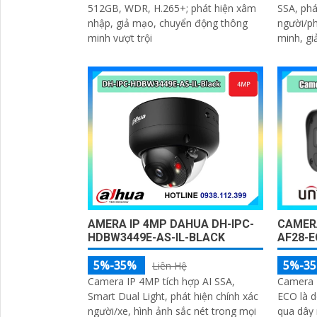
SSA, phá
512GB, WDR, H.265+; phát hiện xâm
người/ph
nhập, giả mạo, chuyển động thông
minh, gi
minh vượt trội
AMERA IP 4MP DAHUA DH-IPC-
CAMERA
HDBW3449E-AS-IL-BLACK
AF28-
5%-35%
5%-3
Liên Hệ
Camera IP 4MP tích hợp AI SSA,
Camera 
Smart Dual Light, phát hiện chính xác
ECO là 
người/xe, hình ảnh sắc nét trong mọi
qua dây