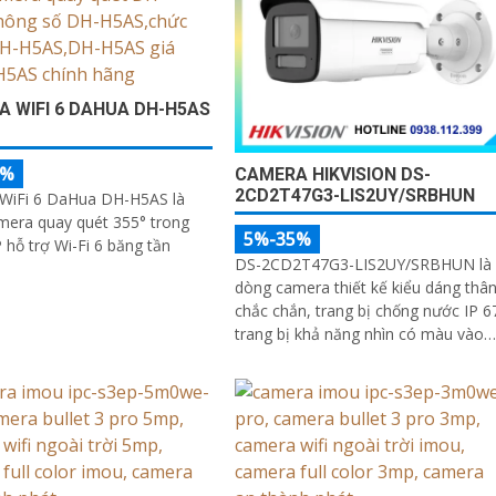
 WIFI 6 DAHUA DH-H5AS
5%
CAMERA HIKVISION DS-
2CD2T47G3-LIS2UY/SRBHUN
WiFi 6 DaHua DH-H5AS là
mera quay quét 355° trong
5%-35%
hỗ trợ Wi-Fi 6 băng tần
DS-2CD2T47G3-LIS2UY/SRBHUN là
dòng camera thiết kế kiểu dáng thâ
chắc chắn, trang bị chống nước IP 6
trang bị khả năng nhìn có màu vào
ban đêm khoảng cách lên đến 60m,
phát hiện chuyển động và phân biệt
được người và phương tiện, ống kín
4