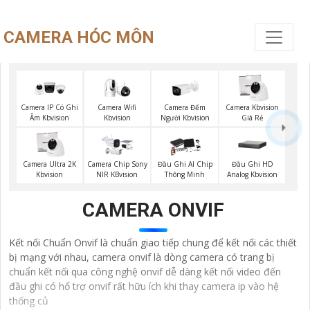
CAMERA HÓC MÔN
Camera Wifi
Camera Đếm
Camera IP Có Ghi
Camera Kbvision
Kbvision
Người Kbvision
Âm Kbvision
Giá Rẻ
Đầu Ghi HD
Camera Ultra 2K
Camera Chip Sony
Đầu Ghi AI Chip
Analog Kbvision
Kbvision
NIR KBvision
Thông Minh
CAMERA ONVIF
Kết nối Chuẩn Onvif là chuẩn giao tiếp chung để kết nối các thiết
bị mạng với nhau, camera onvif là dòng camera có trang bị
chuẩn kết nối qua công nghệ onvif dễ dàng kết nối video đến
đầu ghi có hổ trợ onvif rất hữu ích khi thay camera ip vào hệ
thống củ