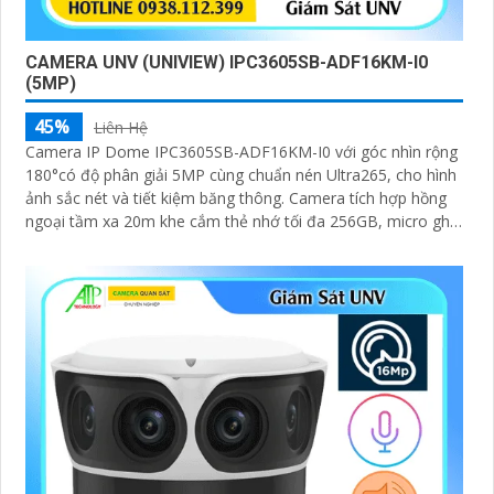
CAMERA UNV (UNIVIEW) IPC3605SB-ADF16KM-I0
(5MP)
45%
Liên Hệ
Camera IP Dome IPC3605SB-ADF16KM-I0 với góc nhìn rộng
180°có độ phân giải 5MP cùng chuẩn nén Ultra265, cho hình
ảnh sắc nét và tiết kiệm băng thông. Camera tích hợp hồng
ngoại tầm xa 20m khe cắm thẻ nhớ tối đa 256GB, micro ghi
âm và đạt chuẩn chống nước, bụi IP67, phù hợp sử dụng
trong nhà và những nơi ẩm ướt