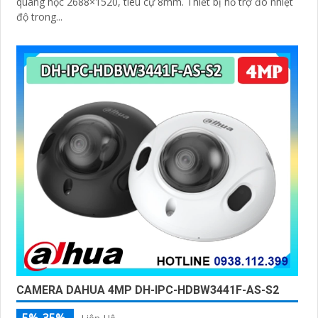
quang học 2688×1520, tiêu cự 8mm. Thiết bị hỗ trợ đo nhiệt
độ trong...
CAMERA DAHUA 4MP DH-IPC-HDBW3441F-AS-S2