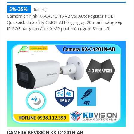
5%-35%
liên hệ
Camera an ninh KX-C4013FN-AB với AutoRegister POE
Quickpick chip xử lý CMOS AI hồng ngoại 20m ánh sáng kép
IP POE hàng rào ảo 4.0 MP phát hiện người Smart IR
CAMERA KBVISION KX-C4201N-AB