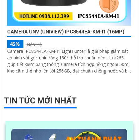
CAMERA UNV (UNIVIEW) IPC8544EA-KM-I1 (16MP)
45%
Liên Hệ
Camera IPC8544EA-KM-I1 LightHunter là giải pháp giám sát
an ninh với góc nhìn rộng 180°, hỗ trợ chuẩn nén Ultra265
giúp tiết kiệm băng thông. Camera tích hợp hồng ngoại 50m,
khe cắm thẻ nhớ lên tới 256GB, đạt chuẩn chống nước và bụi
IP67, cùng tính năng đàm thoại 2 chiều tiện lợi hỗ trợ công
nghệ PoE camera dễ dàng lắp đặt và sử dụng hiệu quả
TIN TỨC MỚI NHẤT