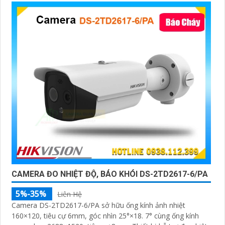
CAMERA ĐO NHIỆT ĐỘ, BÁO KHÓI DS-2TD2617-6/PA
5%-35%
Liên Hệ
Camera DS-2TD2617-6/PA sở hữu ống kính ảnh nhiệt
160×120, tiêu cự 6mm, góc nhìn 25°×18. 7° cùng ống kính