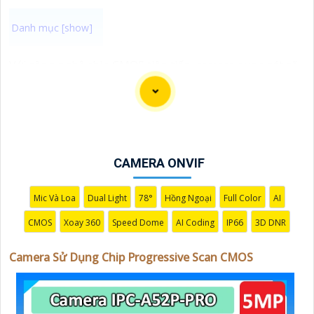
Với công nghệ chip CMOS tiên tiến, camera quan sát sẽ
cung cấp hình ảnh chất lượng cao mượt mà, đặc biệt là
giám sát những chuyển động nhanh trong khung hình.
Để chắc chắn sự an toàn và chất lượng hình ảnh tốt
nhất, hãy chọn Camera Sử Dụng Chip Progressive Scan
CMOS cho hệ thống giám sát của bạn dưới đây nhé!
CAMERA ONVIF
Mic Và Loa
Dual Light
78°
Hồng Ngoại
Full Color
AI
CMOS
Xoay 360
Speed Dome
AI Coding
IP66
3D DNR
Camera Sử Dụng Chip Progressive Scan CMOS