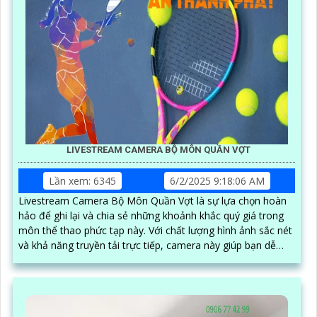
LIVESTREAM CAMERA BỘ MÔN QUẦN VỢT
Lần xem: 6345
6/2/2025 9:18:06 AM
Livestream Camera Bộ Môn Quần Vợt là sự lựa chọn hoàn
hảo để ghi lại và chia sẻ những khoảnh khắc quý giá trong
môn thể thao phức tạp này. Với chất lượng hình ảnh sắc nét
và khả năng truyền tải trực tiếp, camera này giúp bạn dễ
dàng theo dõi và ghi lại các trận đấu quần vợt để giữ lại
những kỷ niệm đáng nhớ