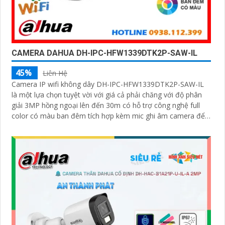
CAMERA DAHUA DH-IPC-HFW1339DTK2P-SAW-IL
45%
Liên Hệ
Camera IP wifi không dây DH-IPC-HFW1339DTK2P-SAW-IL
là một lựa chọn tuyệt vời với giá cả phải chăng với độ phân
giải 3MP hồng ngoại lên đến 30m có hỗ trợ công nghệ full
color có màu ban đêm tích hợp kèm mic ghi âm camera để
giám sát và bảo vệ tài sản của mình giá rẻ phù hợp cho mọi
gia đình.