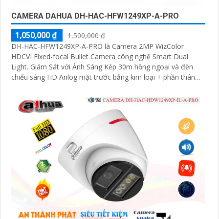
CAMERA DAHUA DH-HAC-HFW1249XP-A-PRO
1,050,000 ₫
1,500,000 ₫
DH-HAC-HFW1249XP-A-PRO là Camera 2MP WizColor
HDCVI Fixed-focal Bullet Camera công nghệ Smart Dual
Light. Giám Sát với Ánh Sáng Kép 30m hồng ngoại và đèn
chiếu sáng HD Anlog mặt trước bằng kim loại + phần thân
bằng nhựa + Giá đỡ bằng kim loại