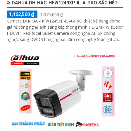
✲ DAHUA DH-HAC-HFW1249XP-IL-A-PRO SẮC NÉT
1,102,500 ₫
1,575,000 ₫
Camera DH-HAC-HFW1249XP-IL-A-PRO thiết kế dạng dome
giá rẻ công nghệ ánh sáng kép thông minh HD 2MP WizColor
HDCVI Fixed-focal Bullet Camera công nghệ AI-ISP chống
ngược sáng DWDR hồng ngoại 50m công nghệ Starlight cho
giám sát ban đêm tốt. Phù hợp lắp ngoài trời kho hàng nhà
xưởng