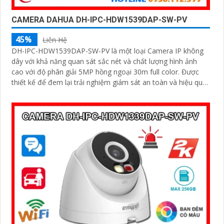
CAMERA DAHUA DH-IPC-HDW1539DAP-SW-PV
45%
Liên Hệ
DH-IPC-HDW1539DAP-SW-PV là một loại Camera IP không
dây với khả năng quan sát sắc nét và chất lượng hình ảnh
cao với độ phân giải 5MP hồng ngoại 30m full color. Được
thiết kế để đem lại trải nghiệm giám sát an toàn và hiệu quả
cảnh báo chủ động khi có phát hiện con người phát hiện
phương tiện