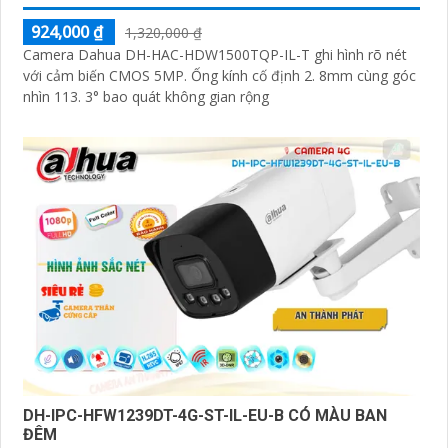
924,000 ₫
1,320,000 ₫
Camera Dahua DH-HAC-HDW1500TQP-IL-T ghi hình rõ nét
với cảm biến CMOS 5MP. Ống kính cố định 2. 8mm cùng góc
nhìn 113. 3° bao quát không gian rộng
DH-IPC-HFW1239DT-4G-ST-IL-EU-B CÓ MÀU BAN
ĐÊM