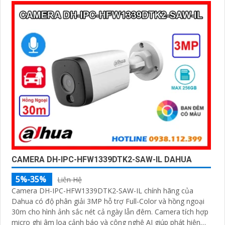
CAMERA DH-IPC-HFW1339DTK2-SAW-IL DAHUA
5%-35%
Liên Hệ
Camera DH-IPC-HFW1339DTK2-SAW-IL chính hãng của
Dahua có độ phân giải 3MP hỗ trợ Full-Color và hồng ngoại
30m cho hình ảnh sắc nét cả ngày lẫn đêm. Camera tích hợp
micro ghi âm loa cảnh báo và công nghệ AI giúp phát hiện