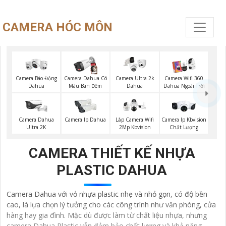
CAMERA HÓC MÔN
Camera Báo Động
Camera Dahua Có
Camera Ultra 2k
Camera Wifi 360
Dahua
Màu Ban Đêm
Dahua
Dahua Ngoài Trời
Camera Dahua
Camera Ip Dahua
Lắp Camera Wifi
Camera Ip Kbvision
Ultra 2K
2Mp Kbvision
Chất Lượng
CAMERA THIẾT KẾ NHỰA
PLASTIC DAHUA
Camera Dahua với vỏ nhựa plastic nhẹ và nhỏ gọn, có độ bền
cao, là lựa chọn lý tưởng cho các công trình như văn phòng, cửa
hàng hay gia đình. Mặc dù được làm từ chất liệu nhựa, nhưng
camera Dahua Plastic vẫn đảm bảo chất lượng và khả năng