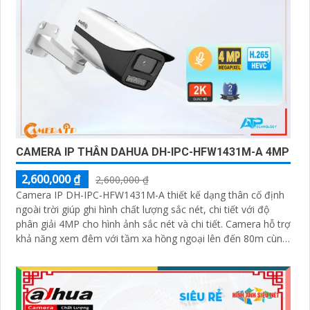
CAMERA IP THÂN DAHUA DH-IPC-HFW1431M-A 4MP
2,600,000 ₫
2,600,000 ₫
Camera IP DH-IPC-HFW1431M-A thiết kế dạng thân cố định
ngoài trời giúp ghi hình chất lượng sắc nét, chi tiết với độ
phân giải 4MP cho hình ảnh sắc nét và chi tiết. Camera hỗ trợ
khả năng xem đêm với tầm xa hồng ngoại lên đến 80m cùng
với đó là tính năng phát hiện con người giúp bảo vệ an ninh
hiệu quả