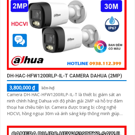
DH-HAC-HFW1200RLP-IL-T CAMERA DAHUA (2MP)
3,800,000 ₫
liên h₫
Camera DH-HAC-HFW1200RLP-IL-T là thiết bị giám sát an
ninh chính hãng Dahua với độ phân giải 2MP và hỗ trợ đàm
thoại hai chiều tiện lợi. Camera được trang bị công nghệ
HDCVI, hồng ngoại 30m và ánh sáng kép thông minh giúp
quan sát rõ cả ngày lẫn đêm cho hình ảnh có màu vào ban
đêm