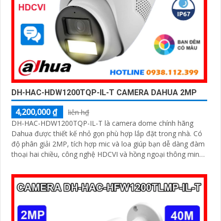
DH-HAC-HDW1200TQP-IL-T CAMERA DAHUA 2MP
4,200,000 ₫
liên h₫
DH-HAC-HDW1200TQP-IL-T là camera dome chính hãng
Dahua được thiết kế nhỏ gọn phù hợp lắp đặt trong nhà. Có
độ phân giải 2MP, tích hợp mic và loa giúp bạn dễ dàng đàm
thoại hai chiều, công nghệ HDCVI và hồng ngoại thông minh
tầm xa lên đến 40m