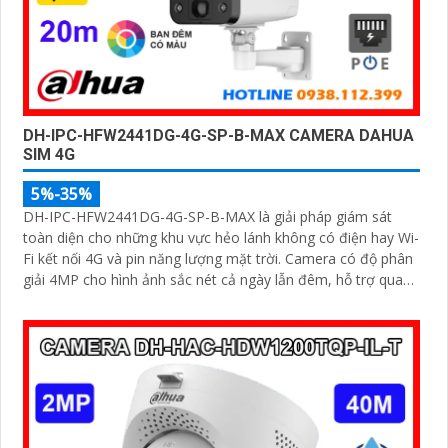
DH-IPC-HFW2441DG-4G-SP-B-MAX CAMERA DAHUA
SIM 4G
5%-35%
DH-IPC-HFW2441DG-4G-SP-B-MAX là giải pháp giám sát
toàn diện cho những khu vực hẻo lánh không có điện hay Wi-
Fi kết nối 4G và pin năng lượng mặt trời. Camera có độ phân
giải 4MP cho hình ảnh sắc nét cả ngày lẫn đêm, hỗ trợ quan
sát có màu ban đêm đến 20m, hồng ngoại 30m và đàm
thoại hai chiều