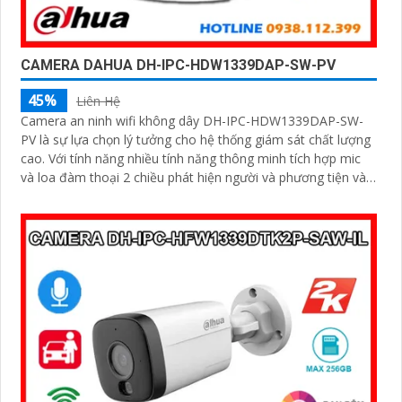
CAMERA DAHUA DH-IPC-HDW1339DAP-SW-PV
45%
Liên Hệ
Camera an ninh wifi không dây DH-IPC-HDW1339DAP-SW-
PV là sự lựa chọn lý tưởng cho hệ thống giám sát chất lượng
cao. Với tính năng nhiều tính năng thông minh tích hợp mic
và loa đàm thoại 2 chiều phát hiện người và phương tiện và
độ phân giải 3MP sắc nét camera giúp bảo vệ an toàn cho
ngôi nhà hoặc văn phòng của bạn