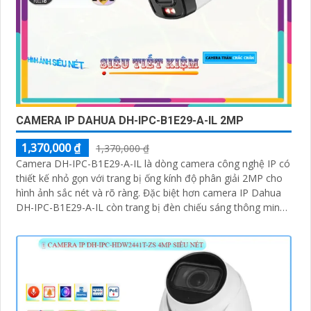
CAMERA IP DAHUA DH-IPC-B1E29-A-IL 2MP
1,370,000 ₫
1,370,000 ₫
Camera DH-IPC-B1E29-A-IL là dòng camera công nghệ IP có
thiết kế nhỏ gọn với trang bị ống kính độ phân giải 2MP cho
hình ảnh sắc nét và rõ ràng. Đặc biệt hơn camera IP Dahua
DH-IPC-B1E29-A-IL còn trang bị đèn chiếu sáng thông minh
hỗ trợ giám sát bảo vệ an ninh ban đêm hiệu quả