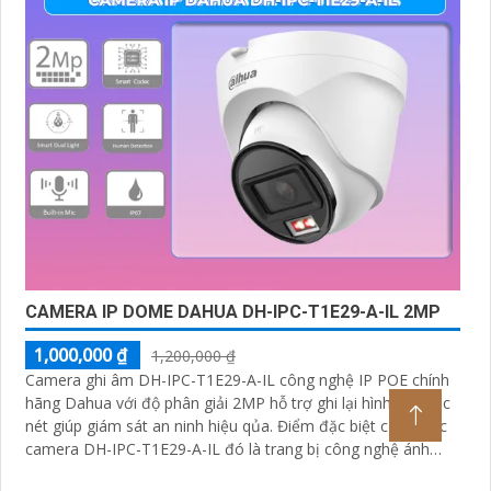
CAMERA IP DOME DAHUA DH-IPC-T1E29-A-IL 2MP
1,000,000 ₫
1,200,000 ₫
Camera ghi âm DH-IPC-T1E29-A-IL công nghệ IP POE chính
hãng Dahua với độ phân giải 2MP hỗ trợ ghi lại hình ảnh sắc
nét giúp giám sát an ninh hiệu qủa. Điểm đặc biệt của chiếc
camera DH-IPC-T1E29-A-IL đó là trang bị công nghệ ánh
sáng kép và tính năng phát hiện con người chính xác