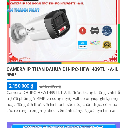
CAMERA IP THÂN DAHUA DH-IPC-HFW1439TL1-A-IL
4MP
2,150,000 ₫
2,150,000 ₫
Camera DH-IPC-HFW1439TL1-A-IL được trang bị ống kính hỗ
trợ độ phân giải 4MP và công nghệ Full-color giúp ghi lại mọi
hoạt động đời thực với hình ảnh sắc nét, chân thực, có màu
sắc rõ ràng trong mọi điều kiện ánh sáng. Ngoài ghi hình ảnh,
camera Dahua DH-IPC-HFW1439TL1-A-IL còn giúp ghi lại âm
thanh rõ ràng nhờ trang bị micro