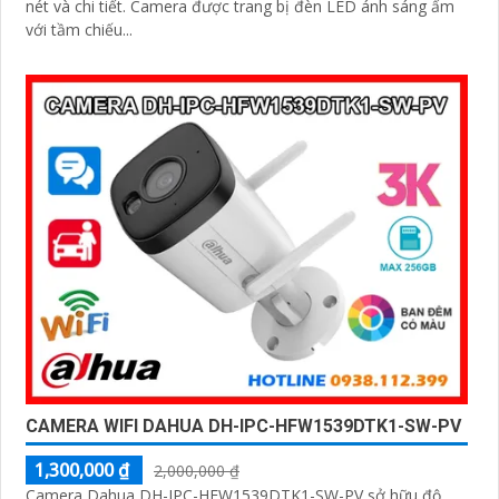
nét và chi tiết. Camera được trang bị đèn LED ánh sáng ấm
với tầm chiếu...
CAMERA WIFI DAHUA DH-IPC-HFW1539DTK1-SW-PV
1,300,000 ₫
2,000,000 ₫
Camera Dahua DH-IPC-HFW1539DTK1-SW-PV sở hữu độ