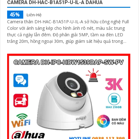
CAMERA DH-HAC-B1A51P-U-IL-A DAHUA
45%
Liên Hệ
Camera thân DH-HAC-B1A51P-U-IL-A sở hữu công nghệ Full
Color với ánh sáng kép cho hình ảnh rõ nét, màu sắc trung
thực cả ngày lẫn đêm. Độ phân giải 5MP, tầm xa đèn LED
trắng 20m, hồng ngoại 30m, giúp giám sát hiệu quả trong
mọi môi trường