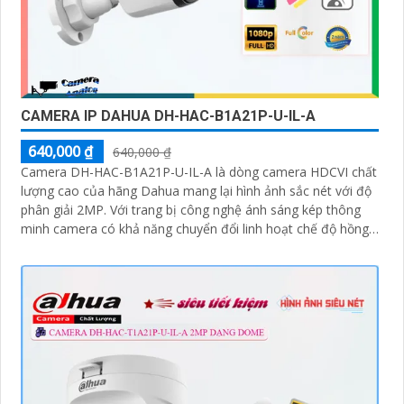
CAMERA IP DAHUA DH-HAC-B1A21P-U-IL-A
640,000 ₫
640,000 ₫
Camera DH-HAC-B1A21P-U-IL-A là dòng camera HDCVI chất
lượng cao của hãng Dahua mang lại hình ảnh sắc nét với độ
phân giải 2MP. Với trang bị công nghệ ánh sáng kép thông
minh camera có khả năng chuyển đổi linh hoạt chế độ hồng
ngoại 30m và chế độ có màu ban đêm tầm xa lên đến 20m
đảm bảo an ninh hiệu quả