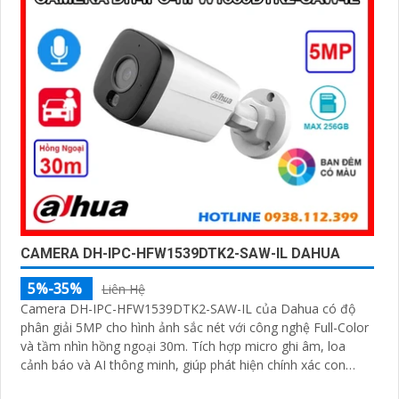
CAMERA DH-IPC-HFW1539DTK2-SAW-IL DAHUA
5%-35%
Liên Hệ
Camera DH-IPC-HFW1539DTK2-SAW-IL của Dahua có độ
phân giải 5MP cho hình ảnh sắc nét với công nghệ Full-Color
và tầm nhìn hồng ngoại 30m. Tích hợp micro ghi âm, loa
cảnh báo và AI thông minh, giúp phát hiện chính xác con
người và phương tiện