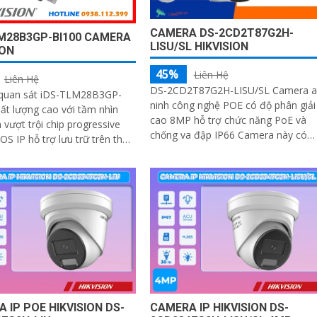
CAMERA DS-2CD2T87G2H-
M28B3GP-BI100 CAMERA
LISU/SL HIKVISION
ION
45%
Liên Hệ
Liên Hệ
DS-2CD2T87G2H-LISU/SL Camera a
quan sát iDS-TLM28B3GP-
ninh công nghệ POE có độ phân giải
ất lượng cao với tầm nhìn
cao 8MP hỗ trợ chức năng PoE và
vượt trội chip progressive
chống va đập IP66 Camera này có
S IP hỗ trợ lưu trữ trên thẻ
khả năng quan sát rõ nét cả ngày lẫ
GB tầm nhìn xa hồng ngoại
đêm nhờ công nghệ hồng ngoại và
ẩn Onvif độ phân giải 8.0
smart IR.
 nghệ IP camera AI nhận
ố xe tốc độ cao màu sắc
p phù hợp sử dụng trong Giao
 IP POE HIKVISION DS-
CAMERA IP HIKVISION DS-