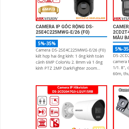
CAMERA IP GÓC RỘNG DS-
CAMERA
2SE4C225MWG-E/26 (F0)
2CD2T4
MÀU B
5%-35%
5%-3
Camera DS-2SE4C225MWG-E/26 (F0)
DS-2CD2
kết hợp hai ống kính: 1 ống kính toàn
camera 
cảnh 6MP ColorVu 2. 8mm và 1 ống
1/1. 8",
kính PTZ 2MP DarkFighter zoom
60m, thu
quang 25X. Hỗ trợ đèn trắng 30m,
người và
hồng ngoại...
đến 512
phù hợp
24/7