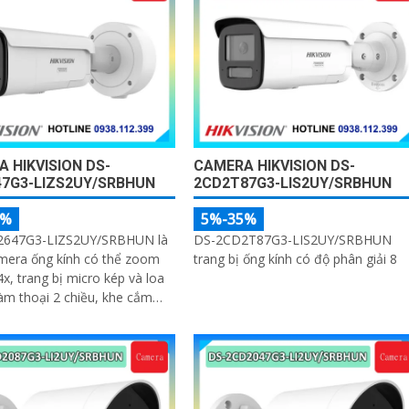
 HIKVISION DS-
CAMERA HIKVISION DS-
47G3-LIZS2UY/SRBHUN
2CD2T87G3-LIS2UY/SRBHUN
5%
5%-35%
647G3-LIZS2UY/SRBHUN là
DS-2CD2T87G3-LIS2UY/SRBHUN
mera ống kính có thể zoom
trang bị ống kính có độ phân giải 8
4x, trang bị micro kép và loa
àm thoại 2 chiều, khe cắm
512GB, tích hợp công nghệ AI
ệc cân bằng màu sáng trong
n ánh sáng yếu, ống kính có
giải 4