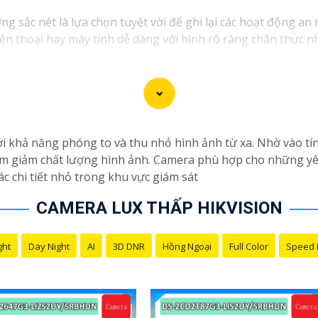
 sắc nét là lựa chọn tuyệt vời để ghi lại các hoạt động an 
ện thoại hay máy tính dễ dàng với hình rõ ràng chân thực nh
i khả năng phóng to và thu nhỏ hình ảnh từ xa. Nhờ vào t
àm giảm chất lượng hình ảnh. Camera phù hợp cho những yêu 
ác chi tiết nhỏ trong khu vực giám sát
CAMERA LUX THẤP HIKVISION
ght
Day Night
AI
3D DNR
Hồng Ngoại
Full Color
Speed