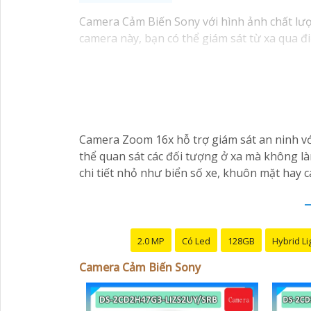
Camera Cảm Biến Sony với hình ảnh chất lượng
camera này, bạn có thể giám sát từ xa qua đi
Camera Zoom 16x hỗ trợ giám sát an ninh vớ
thể quan sát các đối tượng ở xa mà không l
chi tiết nhỏ như biển số xe, khuôn mặt hay c
2.0 MP
Có Led
128GB
Hybrid Li
Camera Cảm Biến Sony