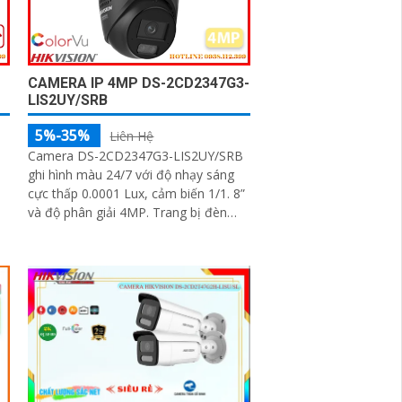
CAMERA IP 4MP DS-2CD2347G3-
LIS2UY/SRB
5%-35%
Liên Hệ
Camera DS-2CD2347G3-LIS2UY/SRB
ghi hình màu 24/7 với độ nhạy sáng
cực thấp 0.0001 Lux, cảm biến 1/1. 8”
và độ phân giải 4MP. Trang bị đèn
kép 30m, micro kép thu âm, loa cảnh
báo...