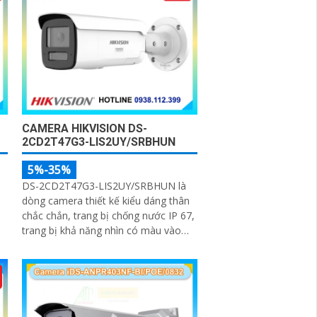
CAMERA HIKVISION DS-
2CD2T47G3-LIS2UY/SRBHUN
5%-35%
DS-2CD2T47G3-LIS2UY/SRBHUN là
dòng camera thiết kế kiểu dáng thân
chắc chắn, trang bị chống nước IP 67,
trang bị khả năng nhìn có màu vào
ban đêm khoảng cách lên đến 60m,
phát hiện chuyển động và phân biệt
được người và phương tiện, ống kính
4