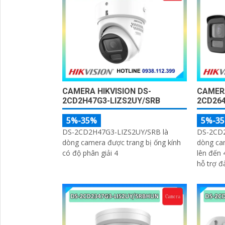
'
CAMERA HIKVISION DS-
CAMERA
2CD2H47G3-LIZS2UY/SRB
2CD26
5%-35%
5%-3
DS-2CD2H47G3-LIZS2UY/SRB là
DS-2CD2
dòng camera được trang bị ống kính
dòng ca
có độ phân giải 4
lên đến 
hỗ trợ đ
thẻ nhớ 
trong vi
điều kiệ
độ phân 