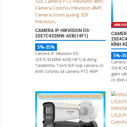
CAMERA IP HIKVISION DS-
CAMERA
2SE7C432MW-AEB(14F1)
2SE4C4
KÍNH K
5%-35%
Camera IP Hikvision DS-
5%-3
2SE7C432MW-AEB(14F1) là dòng
Camera 
TandemVu 7 inch tích hợp camera cố
2SE4C42
định ColorVu và camera PTZ 4MP
giám sát
cố định