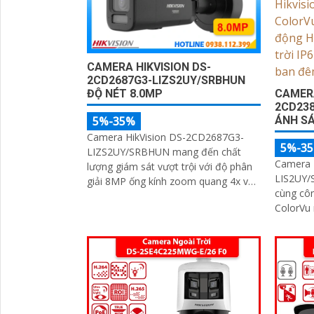
CAMERA HIKVISION DS-
2CD2687G3-LIZS2UY/SRBHUN
CAMERA
ĐỘ NÉT 8.0MP
2CD238
ÁNH S
5%-35%
Camera HikVision DS-2CD2687G3-
5%-3
LIZS2UY/SRBHUN mang đến chất
Camera 
lượng giám sát vượt trội với độ phân
LIS2UY/
giải 8MP ống kính zoom quang 4x và
cùng cô
công nghệ ColorVu
ColorVu 
vượt trộ