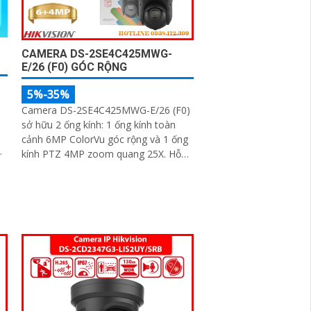
CAMERA DS-2SE4C425MWG-
E/26 (F0) GÓC RỘNG
5%-35%
Camera DS-2SE4C425MWG-E/26 (F0)
sở hữu 2 ống kính: 1 ống kính toàn
cảnh 6MP ColorVu góc rộng và 1 ống
kính PTZ 4MP zoom quang 25X. Hỗ
trợ ghi hình màu trong điều kiện thiếu
sáng, tích hợp công nghệ DarkFighter,
hồng ngoại 100m, đèn trắng 30m,
Face Capture, chống rung EIS và
chuẩn nén H