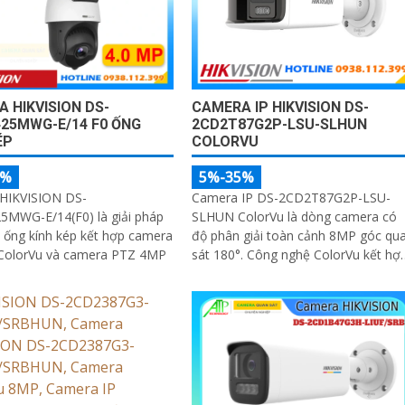
 HIKVISION DS-
CAMERA IP HIKVISION DS-
25MWG-E/14 F0 ỐNG
2CD2T87G2P-LSU-SLHUN
ÉP
COLORVU
5%
5%-35%
HIKVISION DS-
Camera IP DS-2CD2T87G2P-LSU-
5MWG-E/14(F0) là giải pháp
SLHUN ColorVu là dòng camera có
 ống kính kép kết hợp camera
độ phân giải toàn cảnh 8MP góc qu
 ColorVu và camera PTZ 4MP
sát 180°. Công nghệ ColorVu kết hợ
khẩu độ F1