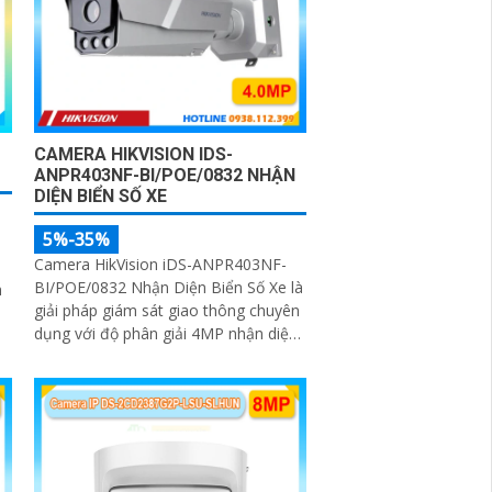
CAMERA HIKVISION IDS-
ANPR403NF-BI/POE/0832 NHẬN
DIỆN BIỂN SỐ XE
5%-35%
Camera HikVision iDS-ANPR403NF-
BI/POE/0832 Nhận Diện Biển Số Xe là
m
giải pháp giám sát giao thông chuyên
dụng với độ phân giải 4MP nhận diện
biển số phương tiện tốc độ từ 5 đến
p
120km/h cảm biến 1/1