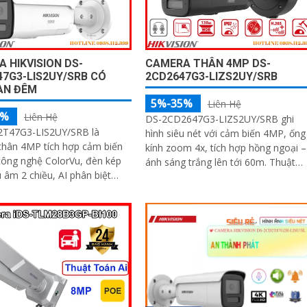
 HIKVISION DS-
CAMERA THÂN 4MP DS-
7G3-LIS2UY/SRB CÓ
2CD2647G3-LIZS2UY/SRB
AN ĐÊM
5%-35%
Liên Hệ
5%
Liên Hệ
DS-2CD2647G3-LIZS2UY/SRB ghi
T47G3-LIS2UY/SRB là
hình siêu nét với cảm biến 4MP, ống
thân 4MP tích hợp cảm biến
kính zoom 4x, tích hợp hồng ngoại –
 công nghệ ColorVu, đèn kép
ánh sáng trắng lên tới 60m. Thuật
 âm 2 chiều, AI phân biệt
toán AI phân biệt người và phương
 phương tiện, hỗ trợ thẻ nhớ
tiện, chống ngược sáng 130dB và hỗ
GB, chuẩn chống nước IP67,
trợ đàm thoại hai chiều, phù hợp
 giám sát ban đêm màu sắc
giám sát ngoài trời chống nước IP67