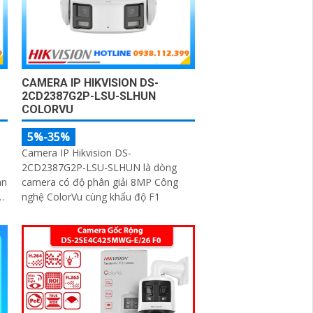
CAMERA IP HIKVISION DS-
2CD2387G2P-LSU-SLHUN
COLORVU
5%-35%
Camera IP Hikvision DS-
2CD2387G2P-LSU-SLHUN là dòng
an
camera có độ phân giải 8MP Công
p
nghệ ColorVu cùng khẩu độ F1