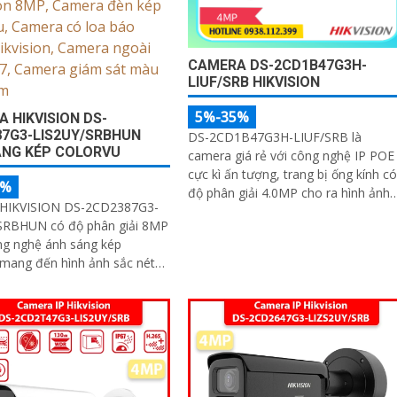
CAMERA DS-2CD1B47G3H-
LIUF/SRB HIKVISION
5%-35%
 HIKVISION DS-
7G3-LIS2UY/SRBHUN
DS-2CD1B47G3H-LIUF/SRB là
ÁNG KÉP COLORVU
camera giá rẻ với công nghệ IP POE
cực kì ấn tượng, trang bị ống kính có
5%
độ phân giải 4.0MP cho ra hình ảnh
HIKVISION DS-2CD2387G3-
sắc nét, trang bị chuẩn nén H
SRBHUN có độ phân giải 8MP
ng nghệ ánh sáng kép
mang đến hình ảnh sắc nét
i có màu cả ngày và đêm