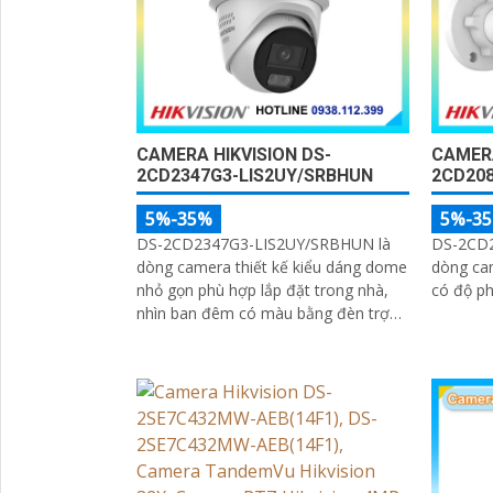
CAMERA HIKVISION DS-
CAMERA
2CD2347G3-LIS2UY/SRBHUN
2CD208
5%-35%
5%-3
DS-2CD2347G3-LIS2UY/SRBHUN là
DS-2CD2
dòng camera thiết kế kiểu dáng dome
dòng cam
nhỏ gọn phù hợp lắp đặt trong nhà,
có độ ph
nhìn ban đêm có màu bằng đèn trợ
sáng và nhờ công nghệ ColorVU
HikAI-ISP, có tính năng AI giúp nhận
diện người và phương tiện, tích hợp
micro kép