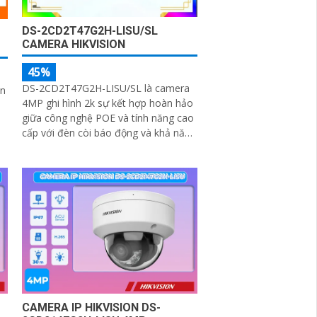
DS-2CD2T47G2H-LISU/SL
CAMERA HIKVISION
45%
DS-2CD2T47G2H-LISU/SL là camera
n
4MP ghi hình 2k sự kết hợp hoàn hảo
giữa công nghệ POE và tính năng cao
cấp với đèn còi báo động và khả năng
phát hiện chuyển động cũng như con
n
người. Camera được trang bị chống
ngược sáng DWDR 130db cho hình
ảnh rõ nét ở mọi điều kiện ánh sáng
CAMERA IP HIKVISION DS-