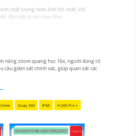
ninh chất lượng hình ảnh tốt nhất. Với
ất, đặc biệt là vào ban đêm.
ính năng zoom quang học 16x, người dùng có
cầu giám sát chính xác, giúp quan sát các
 Dome
Xoay 360
IP66
H.265 Pro +