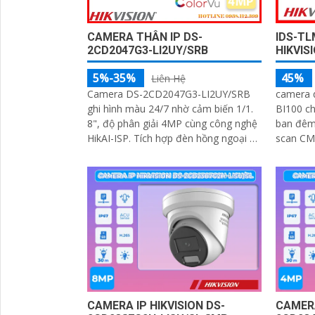
CAMERA THÂN IP DS-
IDS-TL
2CD2047G3-LI2UY/SRB
HIKVIS
5%-35%
45%
Liên Hệ
Camera DS-2CD2047G3-LI2UY/SRB
camera 
ghi hình màu 24/7 nhờ cảm biến 1/1.
BI100 ch
8", độ phân giải 4MP cùng công nghệ
ban đêm 
HikAI-ISP. Tích hợp đèn hồng ngoại và
scan CMO
ánh sáng trắng 40m, thu âm kép,
nhớ 512
đàm...
100m chu
MP công
diện biển s
sáng đẹ
Thông
CAMERA IP HIKVISION DS-
CAMERA