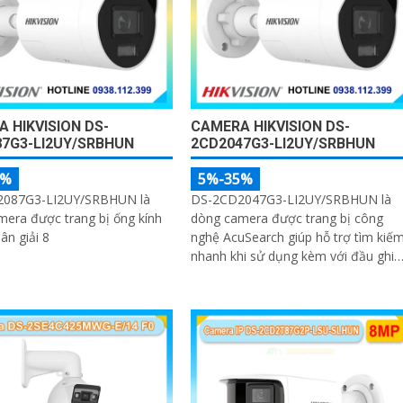
 HIKVISION DS-
CAMERA HIKVISION DS-
7G3-LI2UY/SRBHUN
2CD2047G3-LI2UY/SRBHUN
5%
5%-35%
087G3-LI2UY/SRBHUN là
DS-2CD2047G3-LI2UY/SRBHUN là
era được trang bị ống kính
dòng camera được trang bị công
ân giải 8
nghệ AcuSearch giúp hỗ trợ tìm kiế
nhanh khi sử dụng kèm với đầu ghi
hình, kèm khả năng chống ngược
sáng WDR 130dB, trang bị micro ké
và loa hỗ trợ đàm thoại 2 chiều, ống
kính 4