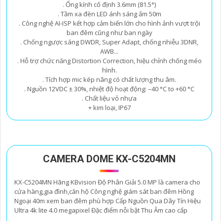
. Ống kính cố định 3.6mm (81.5°)
. Tầm xa đèn LED ánh sáng ấm 50m
. Công nghệ AI-ISP kết hợp cảm biến lớn cho hình ảnh vượt trội
ban đêm cũng như ban ngày
. Chống ngược sáng DWDR, Super Adapt, chống nhiễu 3DNR,
AWB...
. Hỗ trợ chức năng Distortion Correction, hiệu chỉnh chống méo
hình.
. Tích hợp mic kép nâng có chất lượng thu âm.
. Nguồn 12VDC ± 30%, nhiệt độ hoạt động: –40 °C to +60 °C
. Chất liệu vỏ nhựa
+ kim loại, IP67
CAMERA DOME KX-C5204MN
KX-C5204MN Hãng KBvision Độ Phân Giải 5.0 MP là camera cho
cửa hàng,gia đình,căn hộ Công nghệ giám sát ban đêm Hồng
Ngoại 40m xem ban đêm phù hợp Cấp Nguồn Qua Dây Tín Hiệu
Ultra 4k lite 4.0 megapixel Đặc điểm nỗi bật Thu Âm cao cấp