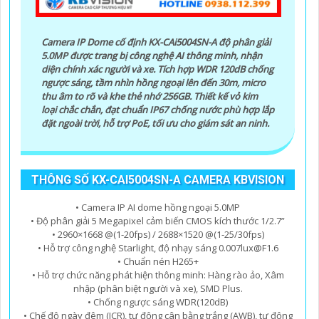
Camera IP Dome cố định KX-CAi5004SN-A độ phân giải
5.0MP được trang bị công nghệ AI thông minh, nhận
diện chính xác người và xe. Tích hợp WDR 120dB chống
ngược sáng, tầm nhìn hồng ngoại lên đến 30m, micro
thu âm to rõ và khe thẻ nhớ 256GB. Thiết kế vỏ kim
loại chắc chắn, đạt chuẩn IP67 chống nước phù hợp lắp
đặt ngoài trời, hỗ trợ PoE, tối ưu cho giám sát an ninh.
THÔNG SỐ KX-CAI5004SN-A CAMERA KBVISION
• Camera IP AI dome hồng ngoại 5.0MP
• Độ phân giải 5 Megapixel cảm biến CMOS kích thước 1/2.7”
• 2960×1668 @(1-20fps) / 2688×1520 @(1-25/30fps)
• Hỗ trợ công nghệ Starlight, độ nhạy sáng 0.007lux@F1.6
• Chuẩn nén H265+
• Hỗ trợ chức năng phát hiện thông minh: Hàng rào ảo, Xâm
nhập (phân biệt người và xe), SMD Plus.
• Chống ngược sáng WDR(120dB)
• Chế độ ngày đêm (ICR), tự động cân bằng trắng (AWB), tự động