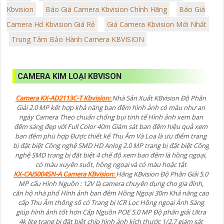
Kbvision
Báo Giá Camera Kbvision Chính Hãng
Báo Giá
Camera Hd Kbvision Giá Rẻ
Giá Camera Kbvision Mới Nhất
Trung Tâm Bảo Hành Camera KBVISION
CAMERA KIM LOẠI KBVISON
Camera KX-AD2113C-T Kbvision:
Nhà Sản Xuất KBvision Độ Phân
Giải 2.0 MP kết hợp khả năng ban đêm hình ảnh có màu như an
ngày Camera Theo chuẩn chống bụi tinh tế Hình ảnh xem ban
đêm sáng đẹp với Full Color 40m Giám sát ban đêm hiệu quả xem
ban đêm phù hợp Được thiết kế Thu Âm Và Loa là ưu điểm trang
bị đặt biệt Công nghệ SMD HD Anlog 2.0 MP trang bị đặt biệt Công
nghệ SMD trang bị đặt biệt 4 chế độ xem ban đêm là hồng ngoại,
có màu xuyên suốt, hồng ngoại và có màu hoặc tắt
KX-CAi5004SN-A Camera KBvision:
Hãng KBvision Độ Phân Giải 5.0
MP cấu Hình Nguồn : 12V là camera chuyên dụng cho gia đình,
căn hộ nhà phố Hình ảnh ban đêm Hồng Ngoại 30m Khả năng cao
cấp Thu Âm thông số có Trang bị ICR Lọc Hồng ngoại Ánh Sáng
giúp hình ảnh tốt hơn Cấp Nguồn POE 5.0 MP Độ phân giải Ultra
4k lite trang bị đặt biệt chíp hình ảnh kích thước 1/2.7 giám sát