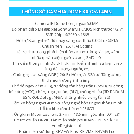
THÔNG SỐ CAMERA DOME KX-C5204MN
Camera IP Dome hồng ngoại 5.0MP
. Độ phân giải 5 Megapixel Sony Starvis CMOS kích thước 1/2.7”
. 5MP 20fps@2960 × 1668
. Hỗ trợ Starlight với độ nhạy sáng cực thấp 0.005Lux@F1.5
. Chuẩn nén H265+, AI Coding
. Hỗ trợ chức năng phát hiện thông minh: Hàng rào ảo, Xâm
nhập (phân biệt người và xe) , SMD 4.0
. Tìm kiếm thông minh Quick Pick: Tìm kiếm nhanh sự kiện theo
từng đối tượng(người, xe)
. Chống ngược sáng WDR(120dB), Hỗ trợ AI SSA tự động tương
thích môi trường ánh sáng.
. Chế độ ngày đêm (ICR), tự động cân bằng trắng (AWB), tự động
bù sáng (AGC), chống ngược sáng(BLC), chống nhiễu (3D-DNR), AI
SSA, ROI, Defog , AFSA (chống nhiễu trùng tần số)
. Tầm xa hồng ngoại 40m với công nghệ hồng ngoại thông minh
. Hỗ trợ khe cắm thẻ nhớ 256GB
. Ống kính Motorized lens 2.7 mm–13.5 mm, góc nhìn 99°–28°
. Hỗ trợ chuẩn ONVIF, Tên miền miễn phí KBVISION.TV và P2P,
AutoRegister 1.0
. Phần mềm sử dụng: KBVIEW Plus, KBiVMS, KBVMS Lite