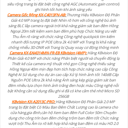
siêu rộng trang bị đặt biệt công nghệ AGC (Automatic gain control)
ghi hình tốt hơn khi ánh sáng yếu
Camera Gốc Rộng KX-C4013FN-AB:
Thương Hiệu KBvision Độ Phân
Giải 4.0 MP trang bị đặt biệt Nhìn rõ hơn với công nghệ bù ánh
sáng BLC lắp camera ngoài trời khả năng giám sát ban đêm Hồng
Ngoại 20m tiết kiệm xem ban đêm phù hợp Chức Năng ưu việt
Thu Âm rõ ràng với chức năng Công nghệ quickpick tìm kiếm
nhanh đối tượng IP POE Ultra 2k 4.0 MP với Trang bị khả năng
chống nhiễu 3D-DNR với Trang bị Quay xoay cơ động thông minh
Camera KX-EAi4314MN-FR-EB KBvision (4MP):
Hãng KBvision Độ
Phân Giải 4.0 MP với chức năng Phân biệt người và chuyển động lạ
Thiết kế của camera mỹ thuật nhỏ gọn Công nghệ thiếu sáng
Hồng Ngoại 40m mịn đẹp hơn tích hợp chức năng cao cấp Công
Nghệ AI Sử dụng cho dự án cao cấp Xử lý hình ảnh tốt 140dB Cấp
Nguồn POE Ultra 2k khả năng Ánh sáng kép giúp giám sát ban
đêm nhiều lựa chọn hình ảnh trắng đen hoặc màu Công nghệ nỗi
bật Không cần sử dụng đầu ghi vì đã có khe cắm thẻ nhớ Micro SD
256GB
KBvision KX-A2013C-PRO:
Hãng KBvision Độ Phân Giải 2.0 MP
trang bị đặt biệt Có Màu Ban Đêm Chất Lượng cao là camera cho
cửa hàng,gia đình,căn hộ Xem ban đêm Full Color 50m Chuyên
dụng cho công trìn ban đêm chống trộm ban đêm tốt Chức năng
vượt trội Thu Âm to rõ kết hợp khả năng ban đêm có màu HD 2.0