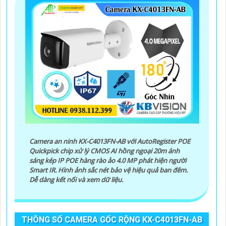
Camera an ninh KX-C4013FN-AB với AutoRegister POE
Quickpick chip xử lý CMOS AI hồng ngoại 20m ánh
sáng kép IP POE hàng rào ảo 4.0 MP phát hiện người
Smart IR. Hình ảnh sắc nét bảo vệ hiệu quả ban đêm.
Dễ dàng kết nối và xem dữ liệu.
THÔNG SỐ CAMERA GỐC RỘNG KX-C4013FN-AB