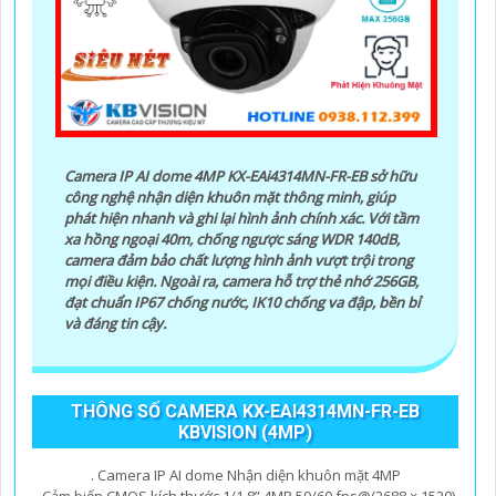
Camera IP AI dome 4MP KX-EAi4314MN-FR-EB sở hữu
công nghệ nhận diện khuôn mặt thông minh, giúp
phát hiện nhanh và ghi lại hình ảnh chính xác. Với tầm
xa hồng ngoại 40m, chống ngược sáng WDR 140dB,
camera đảm bảo chất lượng hình ảnh vượt trội trong
mọi điều kiện. Ngoài ra, camera hỗ trợ thẻ nhớ 256GB,
đạt chuẩn IP67 chống nước, IK10 chống va đập, bền bỉ
và đáng tin cậy.
THÔNG SỐ CAMERA KX-EAI4314MN-FR-EB
KBVISION (4MP)
. Camera IP AI dome Nhận diện khuôn mặt 4MP
. Cảm biến CMOS kích thước 1/1.8” 4MP 50/60 fps@(2688 × 1520)