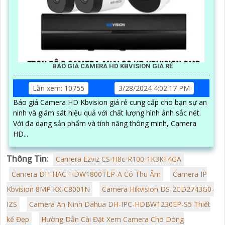
BÁO GIÁ CAMERA HD KBVISION GIÁ RẺ
Lần xem: 10755
3/28/2024 4:02:17 PM
Báo giá Camera HD Kbvision giá rẻ cung cấp cho bạn sự an
ninh và giám sát hiệu quả với chất lượng hình ảnh sắc nét.
Với đa dạng sản phẩm và tính năng thông minh, Camera
HD...
Thông Tin:
Camera Ezviz CS-H8c-R100-1K3KF4GA
Camera DH-HAC-HDW1800TLP-A Có Thu Âm
Camera IP
Kbvision 8MP KX-C8001N
Camera Hikvision DS-2CD2743G0-
IZS
Camera An Ninh Dahua DH-IPC-HDBW1230EP-S5 Thiết
kế Đẹp
Hường Dẫn Cài Đặt Xem Camera Cho Dòng