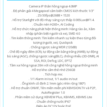
Camera IP thân hồng ngoại 4.0MP
. Độ phân giải 4 Megapixel cảm biến CMOS kích thước 1/3”
. 25/30fps@2688 × 1520
. Hỗ trợ Starlight với độ nhạy sáng cực thấp 0.005Lux@F1.4.
. Chuẩn nén H265+, AI Coding
. Hỗ trợ chức năng phát hiện thông minh: Hàng rào ảo, Xâm
nhập (phân biệt người và xe), SMD 4.0
. Tìm kiếm thông minh: Tìm kiếm nhanh sự kiện theo từng đối
tượng (người, xe), Quickpick
. Chống ngược sáng WDR (120dB)
. Chế độ ngày đêm (ICR), tự động cân bằng trắng (AWB), tự động
bù sáng (AGC), chống ngược sáng(BLC), chống nhiễu (3D-DNR), AI
SSA, ROI, Defog, LDC, EPTZ
. Tầm xa hồng ngoại 20m với công nghệ hồng ngoại thông minh
. Hỗ trợ khe cắm thẻ nhớ 256GB
. Tích hợp mic
. 1/1 Alarm in/out, 1/1 audio in/out
. Ống kính cố định 2.1mm (góc nhìn rộng 180°)
. Hỗ trợ chuẩn ONVIF, Tên miền miễn phí KBVISION.TV và P2P,
AutoRegister 1.0
. Phần mềm sử dụng: KBVIEW Plus, KBiVMS, KBVMS Lite
. Chuẩn chống nước IP67
. Điện áp DC12V hoặc PoE