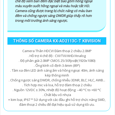
chế độ xem ban đêm đặc biệt bao gồm hồng ngoại
camera kim loại phù hợp với túi tiền.
màu xuyên suốt hồng ngoại và màu hoặc tắt HD.
Camera cũng được trang bị chức năng có màu ban
Hy vọng những gợi ý trên sẽ giúp bạn chọn lựa được
đêm và chống ngược sáng DWDR giúp thấy rõ hơn
một chiếc camera kim loại hoàn hảo.
trong môi trường ánh sáng ngược.
THÔNG SỐ CAMERA KX-AD2113C-T KBVISION
Camera Thân HDCVI Đàm thoại 2 chiều 2.0MP
. Hỗ trợ 4 chế độ : CVI/TVI/AHD/Analog
. Độ phân giải 2.0MP CMOS 25/30fps@(1920x1080)
. Ống kính cố định 3.6mm (89°)
. Tầm xa đèn LED ánh sáng ấm và hồng ngoại: 40m, ánh sáng
kép thông minh
. Chống ngược sáng DWDR, chống nhiễu 3DNR, BLC; HLC, AWB...
. Tích hợp mic và loa, hỗ trợ đàm thoại 2 chiều
'
. Nguồn 12VDC ± 30%, nhiệt độ hoạt động: –40 °C to +60 °C
. Chất liệu vỏ nhựa
+ kim loại, IP67 * Sử dụng với các đầu ghi hỗ trợ chức năng SMD,
đàm thoại 2 chiều để đạt hiệu quả sử dụng tối ưu.