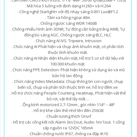
. Mã hóa 5 luồng với định dạng H.265+ và H.264
. Công nghệ Starlight+ với độ nhạy sáng 0.001 Lux@F1.2
. Tầm xa hồng ngoại 40m
. Chống ngược sáng WDR 140dB
. Chống nhiễu hình ảnh 3DNR, Tự động cân bằng trắng AWB, Tự
động bù sáng AGC, Chống ngược sáng BLC, HLC
. Chức năng AI IVS: Tripwire, Intrusion
. Chức năng AI Phát hiện và chụp ảnh khuôn mặt, có phân tích
thuộc tính khuôn mặt.
. Chức năng AI Nhận diện khuôn mặt, Hỗ trợ 5 cơ sở dữ liệu với
100.000 khuôn mặt.
. Chức năng PPE Detection: Phát hiện không sử dụng áo và mũ
bảo hộ lao động.
. Chức năng Video Metadata: Chụp thông tin con người, chụp
biển số, chụp và phân tích thuộc tính xe, hỗ trợ đếm xe
. Hỗ trợ chức năng People Counting, Heatmap, Phát hiện vật thể
bỏ rơi, vật thể lấy mất…
. Ống kính motorized 2.7-12mm , góc nhìn 114° – 48°
. Hỗ trợ khe cắm thẻ nhớ lên đến 256GB
. Chuẩn tương thích Onvif
. Hỗ trợ các cổng kết nối Alarm 3in/2out, Audio 1in/1out. 1 cổng
cấp nguồn ra 12VDC 165mA
. Chuẩn chống nước IP67, chống va đập IK10