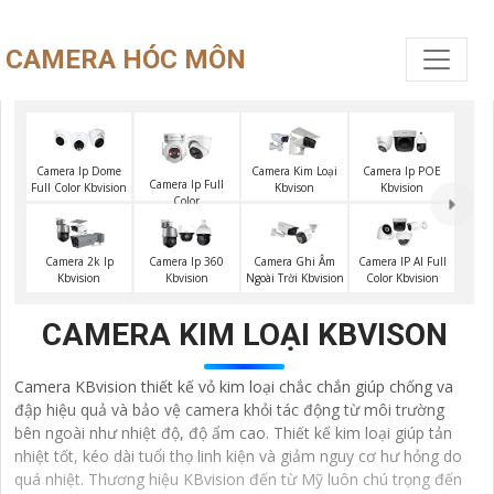
CAMERA HÓC MÔN
Camera Ip Dome
Camera Kim Loại
Camera Ip POE
Camera Ip Full
Full Color Kbvision
Kbvison
Kbvision
Color
Camera 2k Ip
Camera Ip 360
Camera Ghi Âm
Camera IP AI Full
Kbvision
Kbvision
Ngoài Trời Kbvision
Color Kbvision
CAMERA KIM LOẠI KBVISON
Camera KBvision thiết kế vỏ kim loại chắc chắn giúp chống va
đập hiệu quả và bảo vệ camera khỏi tác động từ môi trường
bên ngoài như nhiệt độ, độ ẩm cao. Thiết kế kim loại giúp tản
nhiệt tốt, kéo dài tuổi thọ linh kiện và giảm nguy cơ hư hỏng do
quá nhiệt. Thương hiệu KBvision đến từ Mỹ luôn chú trọng đến