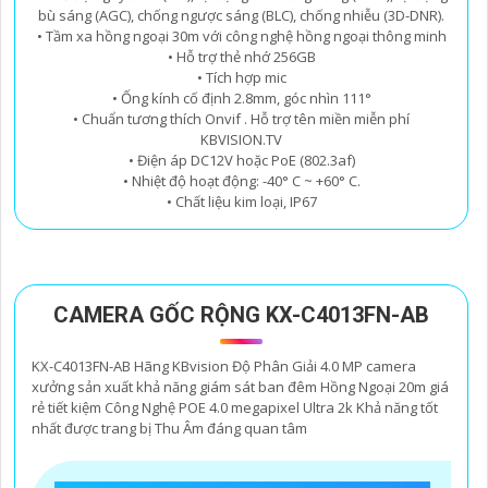
bù sáng (AGC), chống ngược sáng (BLC), chống nhiễu (3D-DNR).
• Tầm xa hồng ngoại 30m với công nghệ hồng ngoại thông minh
• Hỗ trợ thẻ nhớ 256GB
• Tích hợp mic
• Ống kính cố định 2.8mm, góc nhìn 111°
• Chuẩn tương thích Onvif . Hỗ trợ tên miền miễn phí
KBVISION.TV
• Điện áp DC12V hoặc PoE (802.3af)
• Nhiệt độ hoạt động: -40° C ~ +60° C.
• Chất liệu kim loại, IP67
CAMERA GỐC RỘNG KX-C4013FN-AB
KX-C4013FN-AB Hãng KBvision Độ Phân Giải 4.0 MP camera
xưởng sản xuất khả năng giám sát ban đêm Hồng Ngoại 20m giá
rẻ tiết kiệm Công Nghệ POE 4.0 megapixel Ultra 2k Khả năng tốt
nhất được trang bị Thu Âm đáng quan tâm