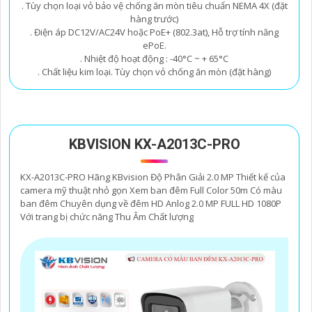
. Tùy chọn loại vỏ bảo vệ chống ăn mòn tiêu chuẩn NEMA 4X (đặt
hàng trước)
. Điện áp DC12V/AC24V hoặc PoE+ (802.3at), Hỗ trợ tính năng
ePoE.
. Nhiệt độ hoạt động : -40°C ~ + 65°C
. Chất liệu kim loại. Tùy chọn vỏ chống ăn mòn (đặt hàng)
KBVISION KX-A2013C-PRO
KX-A2013C-PRO Hãng KBvision Độ Phân Giải 2.0 MP Thiết kế của
camera mỹ thuật nhỏ gọn Xem ban đêm Full Color 50m Có màu
ban đêm Chuyên dụng về đêm HD Anlog 2.0 MP FULL HD 1080P
Với trang bị chức năng Thu Âm Chất lượng