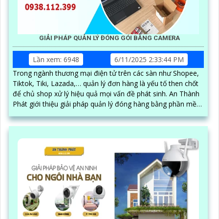
GIẢI PHÁP QUẢN LÝ ĐÓNG GÓI BẰNG CAMERA
Lần xem: 6948
6/11/2025 2:33:44 PM
Trong ngành thương mại điện tử trên các sàn như Shopee,
Tiktok, Tiki, Lazada,… quản lý đơn hàng là yếu tố then chốt
để chủ shop xử lý hiệu quả mọi vấn đề phát sinh. An Thành
Phát giới thiệu giải pháp quản lý đóng hàng bằng phần mềm
trên máy tính kết hợp camera soi mã vận đơn, nâng cao độ
chính xác và hiệu quả trong quy trình quản lý