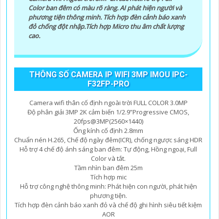
Color ban đêm có màu rõ ràng. AI phát hiện người và
phương tiện thông minh. Tích hợp đèn cảnh báo xanh
đỏ chống đột nhập.Tích hợp Micro thu âm chất lượng
cao.
THÔNG SỐ CAMERA IP WIFI 3MP IMOU IPC-
F32FP-PRO
Camera wifi thân cố định ngoài trời FULL COLOR 3.0MP
Độ phân giải 3MP 2K cảm biến 1/2.9”Progressive CMOS,
20fps@3MP(2560×1440)
Ống kính cố định 2.8mm
Chuẩn nén H.265, Chế độ ngày đêm(ICR), chống ngược sáng HDR
Hỗ trợ 4 chế độ ánh sáng ban đêm: Tự động, Hồng ngoại, Full
Color và tắt.
Tầm nhìn ban đêm 25m
Tích hợp mic
Hỗ trợ công nghệ thông minh: Phát hiện con người, phát hiện
phương tiện.
Tích hợp đèn cảnh báo xanh đỏ và chế độ ghi hình siêu tiết kiệm
AOR