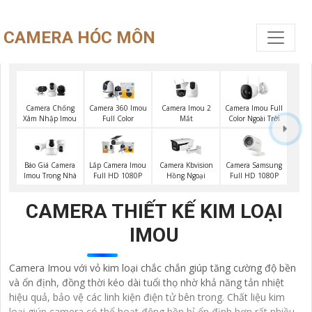
CAMERA HÓC MÔN
Camera Imou 2
Camera Imou Full
Camera Chống
Camera 360 Imou
Mắt
Color Ngoài Trời
Xâm Nhập Imou
Full Color
Camera Samsung
Báo Giá Camera
Lắp Camera Imou
Camera Kbvision
Full HD 1080P
Imou Trong Nhà
Full HD 1080P
Hồng Ngoại
CAMERA THIẾT KẾ KIM LOẠI
IMOU
Camera Imou với vỏ kim loại chắc chắn giúp tăng cường độ bền
và ổn định, đồng thời kéo dài tuổi thọ nhờ khả năng tản nhiệt
hiệu quả, bảo vệ các linh kiện điện tử bên trong. Chất liệu kim
loại giúp camera có thể hoạt động bền bỉ ổn định hơn rất nhiều.