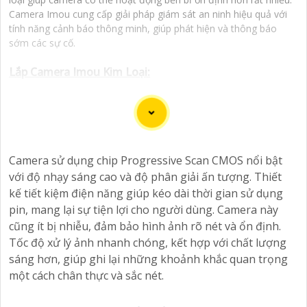
Camera Imou cung cấp giải pháp giám sát an ninh hiệu quả với
tính năng cảnh báo thông minh, giúp phát hiện và thông báo
sớm các sự cố.
Lắp Camera Imou Kim Loại:
(
5%-35%
)
Camera IPC-PS8DP-3V0
(
5%-35%
)
Camera IP WiFi 3MP IMOU IPC-F32FP-PRO
Camera sử dụng chip Progressive Scan CMOS nổi bật
(
5%-35%
)
Camera IP WiFi 3MP IMOU IPC-F32P-PRO
với độ nhạy sáng cao và độ phân giải ấn tượng. Thiết
kế tiết kiệm điện năng giúp kéo dài thời gian sử dụng
(
5%-35%
)
Camera IP WiFi 3MP IMOU IPC-S3EP-3M0WE-PRO
pin, mang lại sự tiện lợi cho người dùng. Camera này
cũng ít bị nhiễu, đảm bảo hình ảnh rõ nét và ổn định.
(
5%-35%
)
Camera IPC-PS8D-5V0
Tốc độ xử lý ảnh nhanh chóng, kết hợp với chất lượng
sáng hơn, giúp ghi lại những khoảnh khắc quan trọng
Camera Thiết Kế Kim Loại Imou
một cách chân thực và sắc nét.