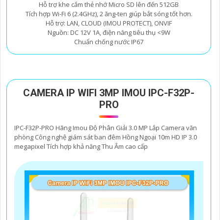
Hỗ trợ khe cắm thẻ nhớ Micro SD lên đến 512GB
Tích hợp Wi-Fi 6 (2.4GHz), 2 ăng-ten giúp bắt sóng tốt hơn.
Hỗ trợ: LAN, CLOUD (IMOU PROTECT), ONVIF
Nguồn: DC 12V 1A, điện năng tiêu thụ <9W
Chuẩn chống nước IP67
CAMERA IP WIFI 3MP IMOU IPC-F32P-
PRO
IPC-F32P-PRO Hãng Imou Độ Phân Giải 3.0 MP Lắp Camera văn
phòng Công nghệ giám sát ban đêm Hồng Ngoại 10m HD IP 3.0
megapixel Tích hợp khả năng Thu Âm cao cấp