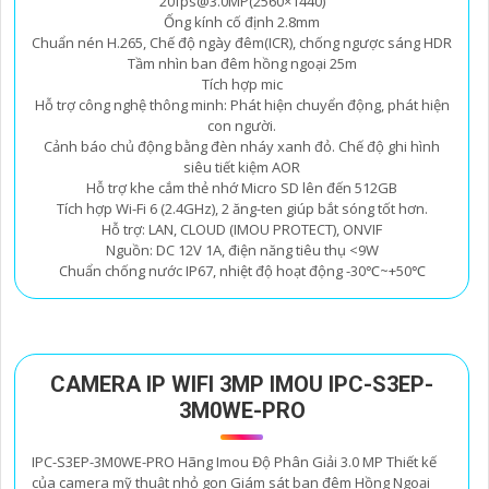
20fps@3.0MP(2560×1440)
Ống kính cố định 2.8mm
Chuẩn nén H.265, Chế độ ngày đêm(ICR), chống ngược sáng HDR
Tầm nhìn ban đêm hồng ngoại 25m
Tích hợp mic
Hỗ trợ công nghệ thông minh: Phát hiện chuyển động, phát hiện
con người.
Cảnh báo chủ động bằng đèn nháy xanh đỏ. Chế độ ghi hình
siêu tiết kiệm AOR
Hỗ trợ khe cắm thẻ nhớ Micro SD lên đến 512GB
Tích hợp Wi-Fi 6 (2.4GHz), 2 ăng-ten giúp bắt sóng tốt hơn.
Hỗ trợ: LAN, CLOUD (IMOU PROTECT), ONVIF
Nguồn: DC 12V 1A, điện năng tiêu thụ <9W
Chuẩn chống nước IP67, nhiệt độ hoạt động -30℃~+50℃
CAMERA IP WIFI 3MP IMOU IPC-S3EP-
3M0WE-PRO
IPC-S3EP-3M0WE-PRO Hãng Imou Độ Phân Giải 3.0 MP Thiết kế
của camera mỹ thuật nhỏ gọn Giám sát ban đêm Hồng Ngoại