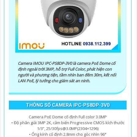
nhân tạo, cảm biến chuyển động thông minh giúp tăng
cường tính năng bảo mật.
🌐
5:
Hỗ trợ dịch vụ sau bán hàng: Imou cung cấp dịch vụ
hỗ trợ khách hàng tốt sau khi mua sản phẩm, bảo đảm
rằng bạn sẽ có sự trợ giúp nhanh chóng khi cần thiết.
Hy vọng những thông tin trên giúp bạn tìm được lựa
chọn hoàn hảo cho Camera Wifi Imou giá rẻ.
Camera IMOU IPC-PS8DP-3V0 là camera PoE Dome cố
định ngoài trời 3MP, hỗ trợ Full Color, phát hiện con
người và phương tiện, tầm nhìn ban đêm 30m, kết nối
LAN PoE, lý tưởng cho giám sát an ninh.
THÔNG SỐ CAMERA IPC-PS8DP-3V0
'
Camera PoE Dome cố định Full color 3.0MP
• Độ phân giải 3MP 2K, cảm biến Progressive CMOS kích thước
1/3”, 25/30fps@3.0MP(2304×1296)
• Ống kính cố định 2.8mm cho góc nhìn 96°