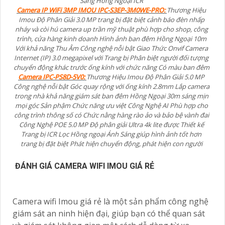
Sáng Hồng Ngoại ICR
Camera IP WiFi 3MP IMOU IPC-S3EP-3M0WE-PRO:
Thương Hiệu
Imou Độ Phân Giải 3.0 MP trang bị đặt biệt cảnh báo đèn nhấp
nháy và còi hú camera up trần mỹ thuật phù hợp cho shop, công
trình, cửa hàng kinh doanh Hình ảnh ban đêm Hồng Ngoại 10m
Với khả năng Thu Âm Công nghệ nỗi bật Giao Thức Onvif Camera
Internet (IP) 3.0 megapixel với Trang bị Phân biệt người đối tượng
chuyển động khác trước ống kính với chức năng Có màu ban đêm
Camera IPC-PS8D-5V0:
Thương Hiệu Imou Độ Phân Giải 5.0 MP
Công nghệ nỗi bật Góc quay rộng với ống kính 2.8mm Lắp camera
trong nhà khả năng giám sát ban đêm Hồng Ngoại 30m sáng mịn
mọi góc Sản phậm Chức năng ưu việt Công Nghệ AI Phù hợp cho
công trình thông số có Chức nằng hàng rào ảo và bảo bệ vành đai
Công Nghệ POE 5.0 MP Độ phân giải Ultra 4k lite được Thiết kế
Trang bị ICR Lọc Hồng ngoại Ánh Sáng giúp hình ảnh tốt hơn
trang bị đặt biệt Phát hiện chuyển động, phát hiện con người
ĐÁNH GIÁ CAMERA WIFI IMOU GIÁ RẺ
Camera wifi Imou giá rẻ là một sản phẩm công nghệ
giám sát an ninh hiện đại, giúp bạn có thể quan sát