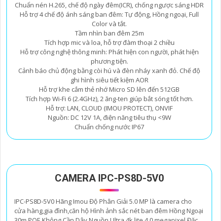
Chuẩn nén H.265, chế độ ngày đêm(ICR), chống ngược sáng HDR
Hỗ trợ 4 chế độ ánh sáng ban đêm: Tự động, Hồng ngoại, Full
Color và tắt.
Tầm nhìn ban đêm 25m
Tích hợp mic và loa, hỗ trợ đàm thoại 2 chiều
Hỗ trợ công nghệ thông minh: Phát hiện con người, phát hiện
phương tiện.
Cảnh báo chủ động bằng còi hú và đèn nháy xanh đỏ. Chế độ
ghi hình siêu tiết kiệm AOR
Hỗ trợ khe cắm thẻ nhớ Micro SD lên đến 512GB
Tích hợp Wi-Fi 6 (2.4GHz), 2 ăng-ten giúp bắt sóng tốt hơn.
Hỗ trợ: LAN, CLOUD (IMOU PROTECT), ONVIF
Nguồn: DC 12V 1A, điện năng tiêu thụ <9W
Chuẩn chống nước IP67
CAMERA IPC-PS8D-5V0
IPC-PS8D-5V0 Hãng Imou Độ Phân Giải 5.0 MP là camera cho
cửa hàng,gia đình,căn hộ Hình ảnh sắc nét ban đêm Hồng Ngoại
30m POE Không Cần Dây Nguồn Ultra 4k lite 4.0 megapixel Đặc