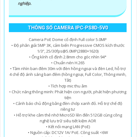
nghiệp.
THÔNG SỐ CAMERA IPC-PS8D-5V0
Camera PoE Dome cố định Full color 5.0MP
• Độ phân giải 5MP 3K, cảm biến Progressive CMOS kích thước
1/3”, 25/30fps@5.0MP(2880×1620)
• Ống kính cố định 2.8mm cho góc nhìn 94°
• Chuẩn nén H.265
• Tầm nhìn ban đêm 30m với đèn hồng ngoại và đèn Led, hỗ trợ
4 chế độ ánh sáng ban đêm (hồng ngoại, Full Color, Thông minh,
Tắt)
• Tích hợp mic thu âm
• Chức năng thông minh: Phát hiện con người, phát hiện phương
tiện
• Cảnh báo chủ động bằng đèn chớp xanh đỏ. Hỗ trợ chế độ
riêng tư
• Hỗ trợ khe cắm thẻ nhớ MicroSD lên đến 512GB cùng công
nghệ lưu trữ siêu tiết kiệm AOR
• Kết nối mạng LAN (PoE)
• Nguồn cấp: DC12V 1A/ PoE. Công suất <6W