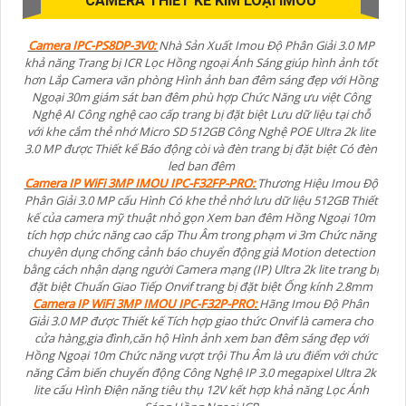
CAMERA THIẾT KẾ KIM LOẠI IMOU
Camera IPC-PS8DP-3V0:
Nhà Sản Xuất Imou Độ Phân Giải 3.0 MP
khả năng Trang bị ICR Lọc Hồng ngoại Ánh Sáng giúp hình ảnh tốt
hơn Lắp Camera văn phòng Hình ảnh ban đêm sáng đẹp với Hồng
Ngoại 30m giám sát ban đêm phù hợp Chức Năng ưu việt Công
Nghệ AI Công nghệ cao cấp trang bị đặt biệt Lưu dữ liệu tại chỗ
với khe cắm thẻ nhớ Micro SD 512GB Công Nghệ POE Ultra 2k lite
3.0 MP được Thiết kế Báo động còi và đèn trang bị đặt biệt Có đèn
led ban đêm
Camera IP WiFi 3MP IMOU IPC-F32FP-PRO:
Thương Hiệu Imou Độ
Phân Giải 3.0 MP cấu Hình Có khe thẻ nhớ lưu dữ liệu 512GB Thiết
kế của camera mỹ thuật nhỏ gọn Xem ban đêm Hồng Ngoại 10m
tích hợp chức năng cao cấp Thu Âm trong phạm vi 3m Chức năng
chuyên dụng chống cảnh báo chuyển động giả Motion detection
bằng cách nhận dạng người Camera mạng (IP) Ultra 2k lite trang bị
đặt biệt Chuẩn Giao Tiếp Onvif trang bị đặt biệt Ống kính 2.8mm
Camera IP WiFi 3MP IMOU IPC-F32P-PRO:
Hãng Imou Độ Phân
Giải 3.0 MP được Thiết kế Tích hợp giao thức Onvif là camera cho
cửa hàng,gia đình,căn hộ Hình ảnh xem ban đêm sáng đẹp với
Hồng Ngoại 10m Chức năng vượt trội Thu Âm là ưu điểm với chức
năng Cảm biến chuyển động Công Nghệ IP 3.0 megapixel Ultra 2k
lite cấu Hình Điện năng tiêu thụ 12V kết hợp khả năng Lọc Ánh