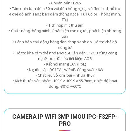
• Chuẩn nén H.265
• Tầm nhìn ban đêm 30m với đèn hồng ngoại và đèn Led, hỗ trợ
4 chế độ ánh sáng ban đêm (hồng ngoại, Full Color, Thông minh,
Tắt)
• Tích hợp mic thu âm
• Chức năng thông minh: Phát hiện con người, phát hiện phương
tiện
• Cảnh báo chủ động bằng đèn chớp xanh đỏ. Hỗ trợ chế độ
riêng tư
• Hỗ trợ khe cắm thẻ nhớ MicroSD lên đến 512GB cùng công
nghệ lưu trữ siêu tiết kiệm AOR
• Kết nối mạng LAN (PoE)
• Nguồn cấp: DC12V 1A/ PoE. Công suất <6W
• Chất liệu vỏ kim loại + nhựa, IP67
• Kích thước sản phẩm: 109.9 × 109.9 × 95.7mm, nhiệt độ hoạt
động: -30℃~+60℃
CAMERA IP WIFI 3MP IMOU IPC-F32FP-
PRO