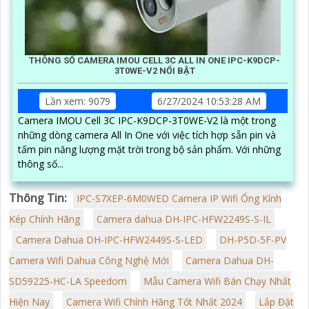
THÔNG SỐ CAMERA IMOU CELL 3C ALL IN ONE IPC-K9DCP-
3T0WE-V2 NỔI BẬT
Lần xem: 9079
6/27/2024 10:53:28 AM
Camera IMOU Cell 3C IPC-K9DCP-3T0WE-V2 là một trong
những dòng camera All In One với việc tích hợp sẵn pin và
tấm pin năng lượng mặt trời trong bộ sản phẩm. Với những
thông số...
Thông Tin:
IPC-S7XEP-6M0WED Camera IP Wifi Ống Kính
Kép Chính Hãng
Camera dahua DH-IPC-HFW2249S-S-IL
Camera Dahua DH-IPC-HFW2449S-S-LED
DH-P5D-5F-PV
Camera Wifi Dahua Công Nghệ Mới
Camera Dahua DH-
SD59225-HC-LA Speedom
Mẫu Camera Wifi Bán Chạy Nhất
Hiện Nay
Camera Wifi Chính Hãng Tốt Nhất 2024
Lắp Đặt