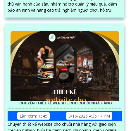
thù vận hành của sân, nhằm hỗ trợ quản lý hiệu quả, đảm
bảo an ninh và nâng cao trải nghiệm người chơi, hỗ trợ
check var , bảng điểm online , livestream youtube facebook
CHUYÊN THIẾT KẾ WEBSITE CHO CHUỖI NHÀ HÀNG
Lần xem: 1545
3/16/2026 4:35:17 PM
Chuyên thiết kế website cho chuỗi nhà hàng với giao diện
chuyên nghiệp, hiển thị danh sách chi nhánh, menu online