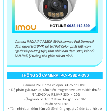
Camera IMOU IPC-PS8DP-3V0 là camera PoE Dome cố
định ngoài trời 3MP, hỗ trợ Full Color, phát hiện con
người và phương tiện, tầm nhìn ban đêm 30m, kết nối
LAN PoE, lý tưởng cho giám sát an ninh.
THÔNG SỐ CAMERA IPC-PS8DP-3V0
Camera PoE Dome cố định Full color 3.0MP
• Độ phân giải 3MP 2K, cảm biến Progressive CMOS kích thước
1/3”, 25/30fps@3.0MP(2304×1296)
• Ống kính cố định 2.8mm cho góc nhìn 96°
• Chuẩn nén H.265
• Tầm nhìn ban đêm 30m với đèn hồng ngoại và đèn Led, hỗ trợ