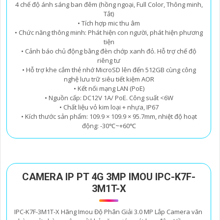
4 chế độ ánh sáng ban đêm (hồng ngoại, Full Color, Thông minh,
Tắt)
• Tích hợp mic thu âm
• Chức năng thông minh: Phát hiện con người, phát hiện phương
tiện
• Cảnh báo chủ động bằng đèn chớp xanh đỏ. Hỗ trợ chế độ
riêng tư
• Hỗ trợ khe cắm thẻ nhớ MicroSD lên đến 512GB cùng công
nghệ lưu trữ siêu tiết kiệm AOR
• Kết nối mạng LAN (PoE)
• Nguồn cấp: DC12V 1A/ PoE. Công suất <6W
• Chất liệu vỏ kim loại + nhựa, IP67
• Kích thước sản phẩm: 109.9 × 109.9 × 95.7mm, nhiệt độ hoạt
động: -30℃~+60℃
CAMERA IP PT 4G 3MP IMOU IPC-K7F-
3M1T-X
IPC-K7F-3M1T-X Hãng Imou Độ Phân Giải 3.0 MP Lắp Camera văn