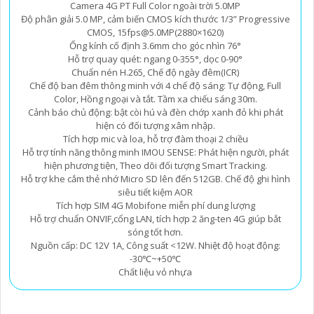
Camera 4G PT Full Color ngoài trời 5.0MP
Độ phân giải 5.0 MP, cảm biến CMOS kích thước 1/3” Progressive
CMOS, 15fps@5.0MP(2880×1620)
Ống kính cố định 3.6mm cho góc nhìn 76°
Hỗ trợ quay quét: ngang 0-355°, dọc 0-90°
Chuẩn nén H.265, Chế độ ngày đêm(ICR)
Chế độ ban đêm thông minh với 4 chế độ sáng: Tự động, Full
Color, Hồng ngoại và tắt. Tầm xa chiếu sáng 30m.
Cảnh báo chủ động: bật còi hú và đèn chớp xanh đỏ khi phát
hiện có đối tượng xâm nhập.
Tích hợp mic và loa, hỗ trợ đàm thoại 2 chiều
Hỗ trợ tính năng thông minh IMOU SENSE: Phát hiện người, phát
hiện phương tiện, Theo dõi đối tượng Smart Tracking.
Hỗ trợ khe cắm thẻ nhớ Micro SD lên đến 512GB. Chế độ ghi hình
siêu tiết kiệm AOR
Tích hợp SIM 4G Mobifone miễn phí dung lượng
Hỗ trợ chuẩn ONVIF,cổng LAN, tích hợp 2 ăng-ten 4G giúp bắt
sóng tốt hơn.
Nguồn cấp: DC 12V 1A, Công suất <12W. Nhiệt độ hoạt động:
-30℃~+50℃
Chất liệu vỏ nhựa