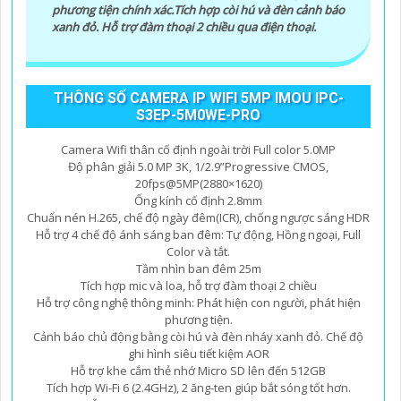
camera kim loại có tính năng kết nối mạng, lưu trữ dữ
phương tiện chính xác.Tích hợp còi hú và đèn cảnh báo
liệu để dễ dàng xem qua điện thoại, máy tính.
xanh đỏ. Hỗ trợ đàm thoại 2 chiều qua điện thoại.
6:
Xem xét giá cả: Xác định ngân sách của bạn để chọn
camera kim loại phù hợp với túi tiền.
Hy vọng những gợi ý trên sẽ giúp bạn chọn lựa được
THÔNG SỐ CAMERA IP WIFI 5MP IMOU IPC-
một chiếc camera kim loại hoàn hảo.
S3EP-5M0WE-PRO
Camera Wifi thân cố định ngoài trời Full color 5.0MP
Độ phân giải 5.0 MP 3K, 1/2.9”Progressive CMOS,
20fps@5MP(2880×1620)
Ống kính cố định 2.8mm
Chuẩn nén H.265, chế độ ngày đêm(ICR), chống ngược sáng HDR
Hỗ trợ 4 chế độ ánh sáng ban đêm: Tự động, Hồng ngoại, Full
Color và tắt.
Tầm nhìn ban đêm 25m
Tích hợp mic và loa, hỗ trợ đàm thoại 2 chiều
Hỗ trợ công nghệ thông minh: Phát hiện con người, phát hiện
'
phương tiện.
Cảnh báo chủ động bằng còi hú và đèn nháy xanh đỏ. Chế độ
ghi hình siêu tiết kiệm AOR
Hỗ trợ khe cắm thẻ nhớ Micro SD lên đến 512GB
Tích hợp Wi-Fi 6 (2.4GHz), 2 ăng-ten giúp bắt sóng tốt hơn.