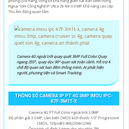
phòng,cửa hàng, công sở khả năng giám sát ban đêm Hồng
Ngoại 10m Công Nghệ IP Ultra 2k lite 3.0 MP Khả năng cao cấp
Thu Âm đáng quan tâm
Camera 4G ngoài trời quay quét 3MP Full Color.Quay
ngang 355°, quay dọc 90° quan sát toàn cảnh. Hỗ trợ 4
chế độ quan sát ban đêm thông minh. AI phát hiện
người, phương tiện và Smart Tracking.
THÔNG SỐ CAMERA IP PT 4G 3MP IMOU IPC-
K7F-3M1T-X
Camera 4G PT Full Color ngoài trời 3.0MP
Độ phân giải 3.0 MP, cảm biến CMOS kích thước 1/3” Progressive
CMOS, 15fps@3.0M(2304x1296)
Ống kính cố định 3.6mm cho góc nhìn 78°