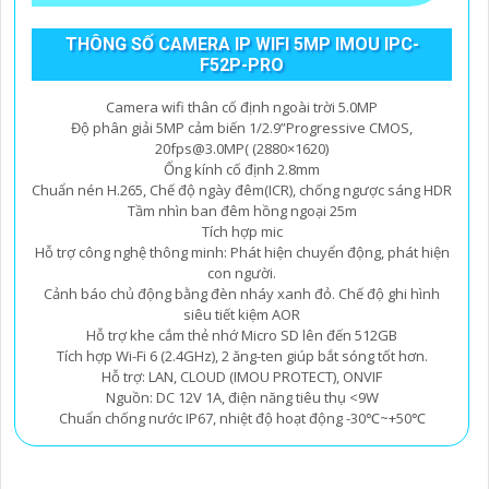
THÔNG SỐ CAMERA IP WIFI 5MP IMOU IPC-
F52P-PRO
Camera wifi thân cố định ngoài trời 5.0MP
Độ phân giải 5MP cảm biến 1/2.9”Progressive CMOS,
20fps@3.0MP( (2880×1620)
Ống kính cố định 2.8mm
Chuẩn nén H.265, Chế độ ngày đêm(ICR), chống ngược sáng HDR
Tầm nhìn ban đêm hồng ngoại 25m
Tích hợp mic
Hỗ trợ công nghệ thông minh: Phát hiện chuyển động, phát hiện
con người.
Cảnh báo chủ động bằng đèn nháy xanh đỏ. Chế độ ghi hình
siêu tiết kiệm AOR
Hỗ trợ khe cắm thẻ nhớ Micro SD lên đến 512GB
Tích hợp Wi-Fi 6 (2.4GHz), 2 ăng-ten giúp bắt sóng tốt hơn.
Hỗ trợ: LAN, CLOUD (IMOU PROTECT), ONVIF
Nguồn: DC 12V 1A, điện năng tiêu thụ <9W
Chuẩn chống nước IP67, nhiệt độ hoạt động -30℃~+50℃