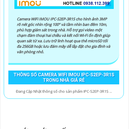
Camera WiFi IMOU IPC-S2EP-3R1S cho hình ảnh 3MP
rõ nét góc nhìn rộng 100° và tầm nhìn ban đêm 10m,
phù hợp giám sát trong nhà. Hỗ trợ gọi video một
chạm đàm thoại hai chiều và kết nối Wi-Fi ổn định giúp
quan sát từ xa. Lưu trữ linh hoạt qua thẻ microSD tối
đa 256GB hoặc lưu đám mây dễ lắp đặt cho gia đình và
văn phòng nhỏ.
THÔNG SỐ CAMERA WIFI IMOU IPC-S2EP-3R1S
TRONG NHÀ GIÁ RẺ
Đang Cập Nhật thông số cho sản phẩm IPC-S2EP-3R1S ...