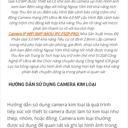
Giải 5.0 MP được Thiết kế Có khe sim 4G camera up trần Hình ảnh
xem ban đêm sáng đẹp với Hồng Ngoại 10m Với khả năng tích
hợp Thu Âm là ưu điểm cấu Hình Bật cảnh báo cống trộm chủ
động Camera mạng (IP) Ultra 4k lite 4.0 MP cấu Hình Bật cảnh báo
cống trộm chủ động kết hợp khả năng Thu âm rõ ràng với micro
phát âm thanh to rõ với loa tích hợp
Camera IP WiFi 5MP IMOU IPC-F52P-PRO:
Nhà Sản Xuất Imou Độ
Phân Giải 5.0 MP khả năng Tiêu cự cố định 2.8mm Lắp camera
trong nhà phù hợp với văn phòng, gia đình, shop cửa hàng Hình
ảnh ban đêm Hồng Ngoại 10m Khả năng tốt nhất được trang bị
Thu Âm với Trang bị Tich hợp lưu trữ trên thẻ nhớ 512GB Công
Nghệ IP Ultra 4k lite Chức năng chuyên dụng Công Nghệ ICR giúp
Lọc tia hồng ngoại cho hình ảnh chất lượng hơn kết hợp khả năng
phân biệt chuyển dộng lạ trong phạm vi quan sát
HƯỚNG DẪN SỬ DỤNG CAMERA KIM LOẠI
Hướng dẫn sử dụng camera kim loại là quá trình
tiếp xúc với thiết bị camera được làm từ kim loại như
thép, nhôm, hoặc đồng. Camera kim loại thường
được sử dụng để quan sát và ghi lại hình ảnh trong