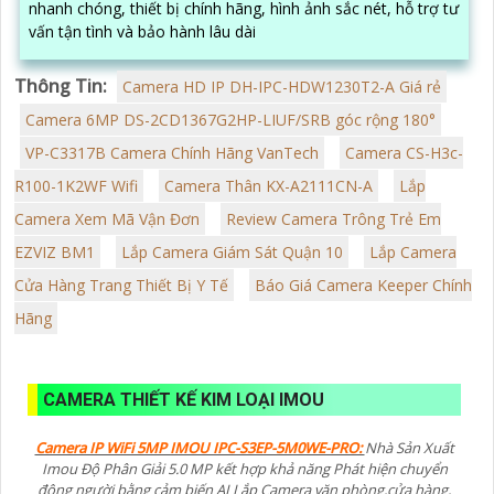
nhanh chóng, thiết bị chính hãng, hình ảnh sắc nét, hỗ trợ tư
vấn tận tình và bảo hành lâu dài
Thông Tin:
Camera HD IP DH-IPC-HDW1230T2-A Giá rẻ
Camera 6MP DS-2CD1367G2HP-LIUF/SRB góc rộng 180°
VP-C3317B Camera Chính Hãng VanTech
Camera CS-H3c-
R100-1K2WF Wifi
Camera Thân KX-A2111CN-A
Lắp
Camera Xem Mã Vận Đơn
Review Camera Trông Trẻ Em
EZVIZ BM1
Lắp Camera Giám Sát Quận 10
Lắp Camera
Cửa Hàng Trang Thiết Bị Y Tế
Báo Giá Camera Keeper Chính
Hãng
CAMERA THIẾT KẾ KIM LOẠI IMOU
Camera IP WiFi 5MP IMOU IPC-S3EP-5M0WE-PRO:
Nhà Sản Xuất
Imou Độ Phân Giải 5.0 MP kết hợp khả năng Phát hiện chuyển
động người bằng cảm biến AI Lắp Camera văn phòng,cửa hàng,