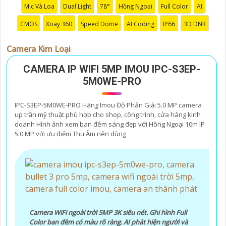
Mic Và Loa
Dual Light
78°
Hồng Ngoại
Full Color
AI
CMOS
Xoay 360
Speed Dome
AI Coding
IP66
3D DNR
Đương quân hàng camera kim loại, em có một số gợi ý
Camera Kim Loại
dành cho bạn để chọn lựa một chiếc camera kim loại
CAMERA IP WIFI 5MP IMOU IPC-S3EP-
hoàn hảo:
5M0WE-PRO
👍
1:
Xác định nhu cầu sử dụng: Bạn cần xác định mục
đích sử dụng camera (giám sát nhà ở, văn phòng, cửa
IPC-S3EP-5M0WE-PRO Hãng Imou Độ Phân Giải 5.0 MP camera
hàng, hay bất động sản).
up trần mỹ thuật phù hợp cho shop, công trình, cửa hàng kinh
🎥
2:
Xem xét độ phân giải: Chọn camera kim loại có độ
doanh Hình ảnh xem ban đêm sáng đẹp với Hồng Ngoại 10m IP
phân giải cao để có hình ảnh rõ nét, chất lượng.
5.0 MP với ưu điểm Thu Âm nên dùng
❂
3:
Xem xét góc quay, khoảng cách quan sát: Chọn
camera có góc quay rộng và khoảng cách quan sát xa
để phủ sóng diện tích lớn.
》《
4:
Chọn camera chống nước nếu cần: Nếu bạn cần
camera sử dụng ngoài trời, chọn loại chống nước để
chắc chắn hơn hoạt động ổn định.
Camera WiFi ngoài trời 5MP 3K siêu nét. Ghi hình Full
👩‍🌾
5:
Xem xét tính năng kết nối và lưu trữ: Chọn
Color ban đêm có màu rõ ràng. AI phát hiện người và