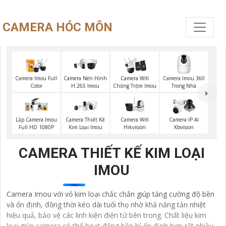
CAMERA HÓC MÔN
Camera Imou 360
Camera Imou Full
Camera Nén Hình
Camera Wifi
Trong Nhà
Color
H.265 Imou
Chống Trộm Imou
Camera Wifi
Lắp Camera Imou
Camera Thiết Kế
Camera IP AI
Hikvision
Full HD 1080P
Kim Loại Imou
Kbvision
CAMERA THIẾT KẾ KIM LOẠI
IMOU
Camera Imou với vỏ kim loại chắc chắn giúp tăng cường độ bền
và ổn định, đồng thời kéo dài tuổi thọ nhờ khả năng tản nhiệt
hiệu quả, bảo vệ các linh kiện điện tử bên trong. Chất liệu kim
loại giúp camera có thể hoạt động bền bỉ ổn định hơn rất nhiều.