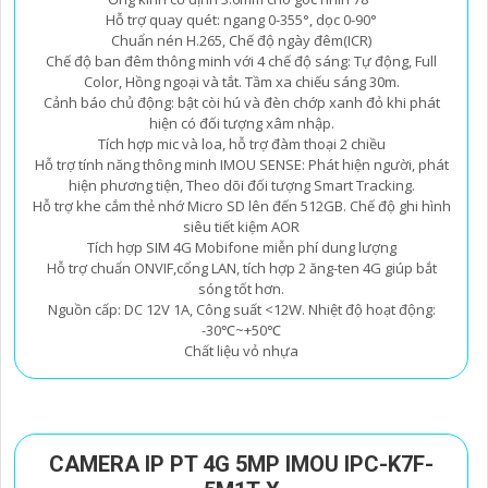
Hỗ trợ quay quét: ngang 0-355°, dọc 0-90°
Chuẩn nén H.265, Chế độ ngày đêm(ICR)
Chế độ ban đêm thông minh với 4 chế độ sáng: Tự động, Full
Color, Hồng ngoại và tắt. Tầm xa chiếu sáng 30m.
Cảnh báo chủ động: bật còi hú và đèn chớp xanh đỏ khi phát
hiện có đối tượng xâm nhập.
Tích hợp mic và loa, hỗ trợ đàm thoại 2 chiều
Hỗ trợ tính năng thông minh IMOU SENSE: Phát hiện người, phát
hiện phương tiện, Theo dõi đối tượng Smart Tracking.
Hỗ trợ khe cắm thẻ nhớ Micro SD lên đến 512GB. Chế độ ghi hình
siêu tiết kiệm AOR
Tích hợp SIM 4G Mobifone miễn phí dung lượng
Hỗ trợ chuẩn ONVIF,cổng LAN, tích hợp 2 ăng-ten 4G giúp bắt
sóng tốt hơn.
Nguồn cấp: DC 12V 1A, Công suất <12W. Nhiệt độ hoạt động:
-30℃~+50℃
Chất liệu vỏ nhựa
CAMERA IP PT 4G 5MP IMOU IPC-K7F-