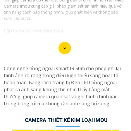
Camera Imou cung cấp giải pháp giám sát an ninh hiệu quả với
tính năng cảnh báo thông minh, giúp phát hiện và thông báo
sớm các sự cố.
Lắp Camera Imou Kim Loại:
(
5%-35%
)
Camera IP WiFi 5MP IMOU IPC-S3EP-5M0WE-PRO
(
5%-35%
)
Camera IPC-PS8DP-3V0
Công nghệ hồng ngoại smart IR 50m cho phép ghi lại
(
5%-35%
)
Camera IP PT 4G 3MP IMOU IPC-K7F-3M1T-X
hình ảnh rõ ràng trong điều kiện thiếu sáng hoặc tối
hoàn toàn. Bằng cách trang bị Đèn LED hồng ngoại
(
5%-35%
)
Camera IP PT 4G 5MP IMOU IPC-K7F-5M1T-X
phát ra ánh sáng không thể nhìn thấy bằng mắt
thường, giúp camera quan sát và ghi hình chính xác
(
5%-35%
)
Camera IP WiFi 5MP IMOU IPC-F52P-PRO
trong bóng tối mà không cần ánh sáng bổ sung.
Camera Thiết Kế Kim Loại Imou
CAMERA THIẾT KẾ KIM LOẠI IMOU