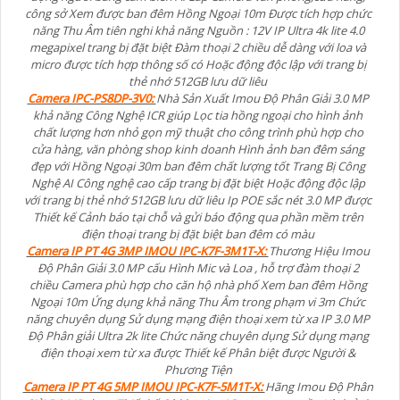
công sở Xem được ban đêm Hồng Ngoại 10m Được tích hợp chức
năng Thu Âm tiên nghi khả năng Nguồn : 12V IP Ultra 4k lite 4.0
megapixel trang bị đặt biệt Đàm thoại 2 chiều dễ dàng với loa và
micro được tích hợp thông số có Hoặc động độc lập với trang bị
thẻ nhớ 512GB lưu dữ liêu
Camera IPC-PS8DP-3V0:
Nhà Sản Xuất Imou Độ Phân Giải 3.0 MP
khả năng Công Nghệ ICR giúp Lọc tia hồng ngoại cho hình ảnh
chất lượng hơn nhỏ gọn mỹ thuật cho công trình phù hợp cho
cửa hàng, văn phòng shop kinh doanh Hình ảnh ban đêm sáng
đẹp với Hồng Ngoại 30m ban đêm chất lượng tốt Trang Bị Công
Nghệ AI Công nghệ cao cấp trang bị đặt biệt Hoặc động độc lập
với trang bị thẻ nhớ 512GB lưu dữ liêu Ip POE sắc nét 3.0 MP được
Thiết kế Cảnh báo tại chỗ và gửi báo động qua phần mềm trên
điện thoại trang bị đặt biệt ban đêm có màu
Camera IP PT 4G 3MP IMOU IPC-K7F-3M1T-X:
Thương Hiệu Imou
Độ Phân Giải 3.0 MP cấu Hình Mic và Loa , hỗ trợ đàm thoại 2
chiều Camera phù hợp cho căn hộ nhà phố Xem ban đêm Hồng
Ngoại 10m Ứng dụng khả năng Thu Âm trong phạm vi 3m Chức
năng chuyên dụng Sử dụng mạng điện thoại xem từ xa IP 3.0 MP
Độ Phân giải Ultra 2k lite Chức năng chuyên dụng Sử dụng mạng
điện thoại xem từ xa được Thiết kế Phân biệt được Người &
Phương Tiện
Camera IP PT 4G 5MP IMOU IPC-K7F-5M1T-X:
Hãng Imou Độ Phân