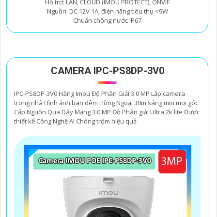
Hỗ trợ: LAN, CLOUD (IMOU PROTECT), ONVIF
Nguồn: DC 12V 1A, điện năng tiêu thụ <9W
Chuẩn chống nước IP67
CAMERA IPC-PS8DP-3V0
IPC-PS8DP-3V0 Hãng Imou Độ Phân Giải 3.0 MP Lắp camera
trong nhà Hình ảnh ban đêm Hồng Ngoại 30m sáng mịn mọi góc
Cấp Nguồn Qua Dây Mạng 3.0 MP Độ Phân giải Ultra 2k lite Được
thiết kế Công Nghệ AI Chống trộm hiệu quả