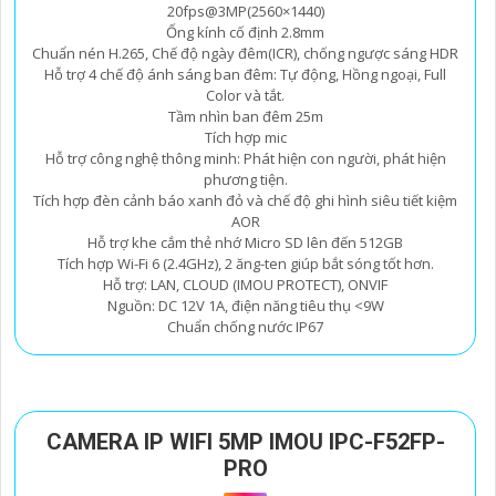
20fps@3MP(2560×1440)
Ống kính cố định 2.8mm
Chuẩn nén H.265, Chế độ ngày đêm(ICR), chống ngược sáng HDR
Hỗ trợ 4 chế độ ánh sáng ban đêm: Tự động, Hồng ngoại, Full
Color và tắt.
Tầm nhìn ban đêm 25m
Tích hợp mic
Hỗ trợ công nghệ thông minh: Phát hiện con người, phát hiện
phương tiện.
Tích hợp đèn cảnh báo xanh đỏ và chế độ ghi hình siêu tiết kiệm
AOR
Hỗ trợ khe cắm thẻ nhớ Micro SD lên đến 512GB
Tích hợp Wi-Fi 6 (2.4GHz), 2 ăng-ten giúp bắt sóng tốt hơn.
Hỗ trợ: LAN, CLOUD (IMOU PROTECT), ONVIF
Nguồn: DC 12V 1A, điện năng tiêu thụ <9W
Chuẩn chống nước IP67
CAMERA IP WIFI 5MP IMOU IPC-F52FP-
PRO