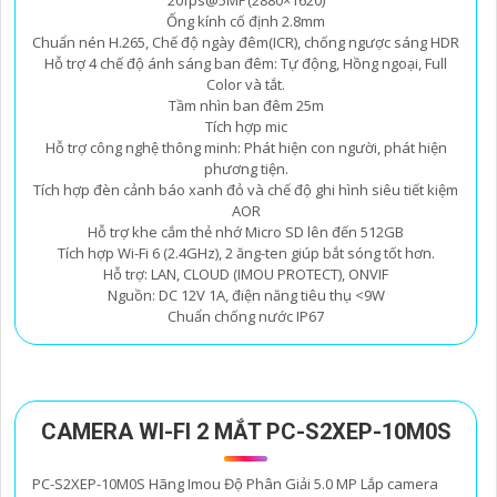
20fps@5MP(2880×1620)
Ống kính cố định 2.8mm
Chuẩn nén H.265, Chế độ ngày đêm(ICR), chống ngược sáng HDR
Hỗ trợ 4 chế độ ánh sáng ban đêm: Tự động, Hồng ngoại, Full
Color và tắt.
Tầm nhìn ban đêm 25m
Tích hợp mic
Hỗ trợ công nghệ thông minh: Phát hiện con người, phát hiện
phương tiện.
Tích hợp đèn cảnh báo xanh đỏ và chế độ ghi hình siêu tiết kiệm
AOR
Hỗ trợ khe cắm thẻ nhớ Micro SD lên đến 512GB
Tích hợp Wi-Fi 6 (2.4GHz), 2 ăng-ten giúp bắt sóng tốt hơn.
Hỗ trợ: LAN, CLOUD (IMOU PROTECT), ONVIF
Nguồn: DC 12V 1A, điện năng tiêu thụ <9W
Chuẩn chống nước IP67
CAMERA WI-FI 2 MẮT PC-S2XEP-10M0S
PC-S2XEP-10M0S Hãng Imou Độ Phân Giải 5.0 MP Lắp camera