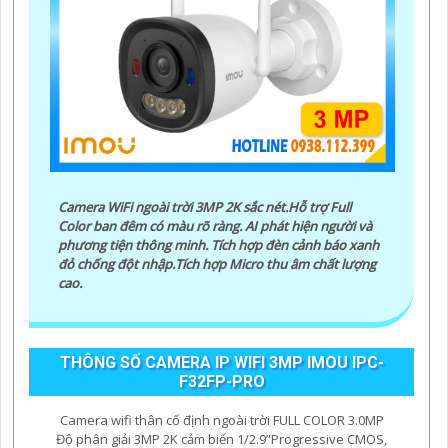
camera kim loại có tính năng kết nối mạng, lưu trữ dữ
liệu để dễ dàng xem qua điện thoại, máy tính.
6:
Xem xét giá cả: Xác định ngân sách của bạn để chọn
camera kim loại phù hợp với túi tiền.
Hy vọng những gợi ý trên sẽ giúp bạn chọn lựa được
một chiếc camera kim loại hoàn hảo.
Camera WiFi ngoài trời 3MP 2K sắc nét.Hỗ trợ Full
Color ban đêm có màu rõ ràng. AI phát hiện người và
phương tiện thông minh. Tích hợp đèn cảnh báo xanh
đỏ chống đột nhập.Tích hợp Micro thu âm chất lượng
cao.
'
THÔNG SỐ CAMERA IP WIFI 3MP IMOU IPC-
F32FP-PRO
Camera wifi thân cố định ngoài trời FULL COLOR 3.0MP
Độ phân giải 3MP 2K cảm biến 1/2.9”Progressive CMOS,