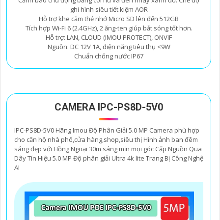
ghi hình siêu tiết kiệm AOR
Hỗ trợ khe cắm thẻ nhớ Micro SD lên đến 512GB
Tích hợp Wi-Fi 6 (2.4GHz), 2 ăng-ten giúp bắt sóng tốt hơn.
Hỗ trợ: LAN, CLOUD (IMOU PROTECT), ONVIF
Nguồn: DC 12V 1A, điện năng tiêu thụ <9W
Chuẩn chống nước IP67
CAMERA IPC-PS8D-5V0
IPC-PS8D-5V0 Hãng Imou Độ Phân Giải 5.0 MP Camera phù hợp
cho căn hộ nhà phố,cửa hàng,shop,siêu thị Hình ảnh ban đêm
sáng đẹp với Hồng Ngoại 30m sáng mịn mọi góc Cấp Nguồn Qua
Dây Tín Hiệu 5.0 MP Độ phân giải Ultra 4k lite Trang Bị Công Nghệ
AI