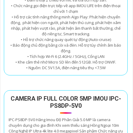
• Chức năng gọi điện trực tiếp về app IMOU LIFE trên điện thoại
chỉ với 1 chạm
• Hỗ trợ các tính năng thông minh AIgo Play: Phát hiện chuyển
động, phát hiện con người, phát hiện thú cưng, phát hiện xâm
nhập, phát hiện vượt rào, phát hiện âm thanh bất thường, chế
độ riêng tư, Smart tracking.
• Hỗ trợ chức năng quay quét tự động (Auto-cruise)
• Báo động chủ động bằng còi và đèn. Hỗ trợ tùy chỉnh âm báo
động.
• Tích hợp Wi-Fi 6 (2.4GHz / 5GHz), Cổng LAN
• Khe cắm thẻ nhớ Micro SD lên đến 512GB. Hỗ trợ ONVIF.
• Nguồn: DC 5V1.5A, điện năng tiêu thụ <7.5W
CAMERA IP FULL COLOR 5MP IMOU IPC-
PS8DP-5V0
IPC-PS8DP-5V0 Hãng Imou Độ Phân Giải 5.0 MP là camera
chuyên dụng cho gia đình Khi xem thiếu sáng Hồng Ngoại 10m
Công Nghệ IP Ultra 4k lite 4.0 megapixel Sản phậm Chức năng ưu