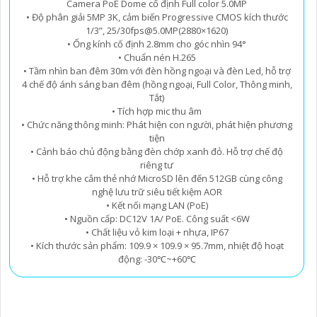
Camera PoE Dome cố định Full color 5.0MP
• Độ phân giải 5MP 3K, cảm biến Progressive CMOS kích thước
1/3”, 25/30fps@5.0MP(2880×1620)
• Ống kính cố định 2.8mm cho góc nhìn 94°
• Chuẩn nén H.265
• Tầm nhìn ban đêm 30m với đèn hồng ngoại và đèn Led, hỗ trợ
4 chế độ ánh sáng ban đêm (hồng ngoại, Full Color, Thông minh,
Tắt)
• Tích hợp mic thu âm
• Chức năng thông minh: Phát hiện con người, phát hiện phương
tiện
• Cảnh báo chủ động bằng đèn chớp xanh đỏ. Hỗ trợ chế độ
riêng tư
• Hỗ trợ khe cắm thẻ nhớ MicroSD lên đến 512GB cùng công
nghệ lưu trữ siêu tiết kiệm AOR
• Kết nối mạng LAN (PoE)
• Nguồn cấp: DC12V 1A/ PoE. Công suất <6W
• Chất liệu vỏ kim loại + nhựa, IP67
• Kích thước sản phẩm: 109.9 × 109.9 × 95.7mm, nhiệt độ hoạt
động: -30℃~+60℃