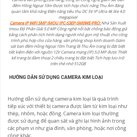
đêm Hồng Ngoại 10m Được tích hợp chức năng Thu Âm đáng
quan tâm khả năng Điện năng tiêu thụ DC 5V IP Ultra 4k lite 4.0
megapixel
Camera IP WiFi 5MP IMOU IPC-S3EP-5M0WE-PRO:
Nhà Sản Xuất
Imou Độ Phân Giải 5.0 MP Công nghệ nỗi bật chống báo động giả
bằng cách phân tích hình dạng người nhỏ gọn mỹ thuật cho công
trình phù hợp cho cửa hàng, văn phòng shop kinh doanh Giám
sát ban đêm Hồng Ngoại 10m Trang Bị Thu Âm trang bị đặt biệt
tiết kiệm điện với nguồn 12V Camera mạng (IP) 5.0 MP được Thiết
kế trang bị đàm thoại 2 chiều trang bị đặt biệt Tich hợp lưu trữ
trên thẻ nhớ 512GB
HƯỚNG DẪN SỬ DỤNG CAMERA KIM LOẠI
Hướng dẫn sử dụng camera kim loại là quá trình
tiếp xúc với thiết bị camera được làm từ kim loại như
thép, nhôm, hoặc đồng. Camera kim loại thường
được sử dụng để quan sát và ghi lại hình ảnh trong
các phạm vi như gia đình, văn phòng, hoặc nơi công
cộng khác.