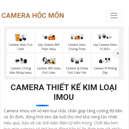
CAMERA HÓC MÔN
Camera Imou Full
Lắp Camera Wifi
Camera Imou
Lắp Camera Imou
Color
Thân Imou
Chống Trộm
H.265+
Camera IP Không
Camera Chống
Camera 360 Imou
Camera Ip Dome
Dây
Xâm Nhập Imou
Full Color
Full Color Hik
CAMERA THIẾT KẾ KIM LOẠI
IMOU
Camera Imou với vỏ kim loại chắc chắn giúp tăng cường độ bền
và ổn định, đồng thời kéo dài tuổi thọ nhờ khả năng tản nhiệt
hiệu quả, bảo vệ các linh kiện điện tử bên trong. Chất liệu kim
loại giúp camera có thể hoạt động bền bỉ ổn định hơn rất nhiều.