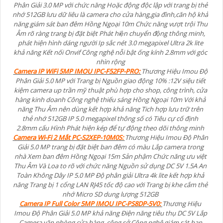
Phân Giải 3.0 MP với chức năng Hoặc động độc lập với trang bị thẻ
nhớ 512GB lưu dữ liêu là camera cho cửa hàng,gia đình,căn hộ khả
năng giám sát ban đêm Hồng Ngoại 10m Chức năng vượt trội Thu
Âm rõ ràng trang bị đặt biệt Phát hiện chuyển động thông minh,
phát hiện hình dáng người Ip sắc nét 3.0 megapixel Ultra 2k lite
khả năng Kết nối Onvif Công nghệ nỗi bật ống kính 2.8mm với góc
nhìn rộng
Camera IP WiFi 5MP IMOU IPC-F52FP-PRO:
Thương Hiệu Imou Độ
Phân Giải 5.0 MP với Trang bị Nguồn giao động 10% :12V siệu tiết
kiệm camera up trần mỹ thuật phù hợp cho shop, công trình, cửa
hàng kinh doanh Công nghệ thiếu sáng Hồng Ngoại 10m Với khả
năng Thu Âm nên dùng kết hợp khả năng Tich hợp lưu trữ trên
thẻ nhớ 512GB IP 5.0 megapixel thông số có Tiêu cự cố định
2.8mm cấu Hình Phát hiện kép để tự động theo dõi thông minh
Camera Wi-Fi 2 Mắt PC-S2XEP-10M0S:
Thương Hiệu Imou Độ Phân
Giải 5.0 MP trang bị đặt biệt ban đêm có màu Lắp camera trong
nhà Xem ban đêm Hồng Ngoại 15m Sản phậm Chức năng ưu việt
Thu Âm Và Loa to rõ với chức năng Nguồn sử dụng DC 5V 1.5A An
Toàn Không Dây IP 5.0 MP Độ phân giải Ultra 4k lite kết hợp khả
năng Trang bị 1 cổng LAN RJ45 tốc độ cao với Trang bị khe cắm thẻ
nhớ Micro SD dung lượng 512GB
Camera IP Full Color 5MP IMOU IPC-PS8DP-5V0:
Thương Hiệu
Imou Độ Phân Giải 5.0 MP khả năng Điện năng tiêu thụ DC 5V Lắp
Camera văn phòng,cửa hàng, công sở Công nghệ giám sát ban