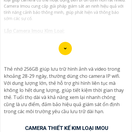
Camera Imou cung cấp giải pháp giám sát an ninh hiệu quả với
tính năng cảnh báo thông minh, giúp phát hiện và thông báo
sớm các sự cố.
Lắp Camera Imou Kim Loại:
(
5%-35%
)
Camera IP WiFi 3MP IMOU IPC-F32FP-PRO
(
5%-35%
)
Camera IP WiFi 5MP IMOU IPC-F52FP-PRO
Thẻ nhớ 256GB giúp lưu trữ hình ảnh và video trong
(
5%-35%
)
Camera Wi-Fi 2 Mắt PC-S2XEP-10M0S
khoảng 28-29 ngày, thường dùng cho camera IP wifi.
Với dung lượng lớn, thẻ hỗ trợ ghi hình liên tục mà
(
5%-35%
)
Camera IP Full Color 5MP IMOU IPC-PS8DP-5V0
không lo hết dung lượng, giúp tiết kiệm thời gian thay
thẻ. Tuổi thọ dài và khả năng xem lại nhanh chóng
(
5%-35%
)
Camera IP WiFi 5MP IMOU IPC-S3EP-5M0WE-PRO
cũng là ưu điểm, đảm bảo hiệu quả giám sát ổn định
trong các môi trường yêu cầu lưu trữ dài hạn.
Camera Thiết Kế Kim Loại Imou
CAMERA THIẾT KẾ KIM LOẠI IMOU