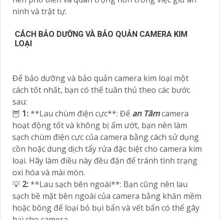
ninh và trật tự.
CÁCH BẢO DƯỠNG VÀ BẢO QUẢN CAMERA KIM
LOẠI
Để bảo dưỡng và bảo quản camera kim loại một
cách tốt nhất, bạn có thể tuân thủ theo các bước
sau:
🦉
1:
**Lau chùm điện cực**: Để
an Tâm
camera
hoạt động tốt và không bị ẩm ướt, bạn nên làm
sạch chùm điện cực của camera bằng cách sử dụng
cồn hoặc dung dịch tẩy rửa đặc biệt cho camera kim
loại. Hãy làm điều này đều đặn để tránh tình trạng
oxi hóa và mài mòn.
💡
2:
**Lau sạch bên ngoài**: Bạn cũng nên lau
sạch bề mặt bên ngoài của camera bằng khăn mềm
hoặc bông để loại bỏ bụi bẩn và vết bẩn có thể gây
hại cho camera.