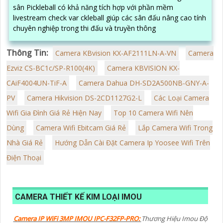
sân Pickleball có khả năng tích hợp với phần mềm
livestream check var ckleball giúp các sân đấu nâng cao tính
chuyên nghiệp trong thi đấu và truyền thông
Thông Tin:
Camera KBvision KX-AF2111LN-A-VN
Camera
Ezviz CS-BC1c/SP-R100(4K)
Camera KBVISION KX-
CAiF4004UN-TiF-A
Camera Dahua DH-SD2A500NB-GNY-A-
PV
Camera Hikvision DS-2CD1127G2-L
Các Loại Camera
Wifi Gia Đình Giá Rẻ Hiện Nay
Top 10 Camera Wifi Nên
Dùng
Camera Wifi Ebitcam Giá Rẻ
Lắp Camera Wifi Trong
Nhà Giá Rẻ
Hướng Dẫn Cài Đặt Camera Ip Yoosee Wifi Trên
Điện Thoại
CAMERA THIẾT KẾ KIM LOẠI IMOU
Camera IP WiFi 3MP IMOU IPC-F32FP-PRO:
Thương Hiệu Imou Độ