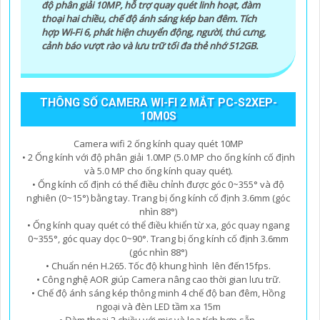
độ phân giải 10MP, hỗ trợ quay quét linh hoạt, đàm
thoại hai chiều, chế độ ánh sáng kép ban đêm. Tích
hợp Wi-Fi 6, phát hiện chuyển động, người, thú cưng,
cảnh báo vượt rào và lưu trữ tối đa thẻ nhớ 512GB.
THÔNG SỐ CAMERA WI-FI 2 MẮT PC-S2XEP-
10M0S
Camera wifi 2 ống kính quay quét 10MP
• 2 Ống kính với độ phân giải 1.0MP (5.0 MP cho ống kính cố định
và 5.0 MP cho ống kính quay quét).
• Ống kính cố định có thể điều chỉnh được góc 0~355° và độ
nghiên (0~15°) bằng tay. Trang bị ống kính cố định 3.6mm (góc
nhìn 88°)
• Ống kính quay quét có thể điều khiển từ xa, góc quay ngang
0~355°, góc quay dọc 0~90°. Trang bị ống kính cố định 3.6mm
(góc nhìn 88°)
• Chuẩn nén H.265. Tốc độ khung hình lên đến15fps.
• Công nghệ AOR giúp Camera nâng cao thời gian lưu trữ.
• Chế độ ánh sáng kép thông minh 4 chế độ ban đêm, Hồng
ngoại và đèn LED tầm xa 15m
• Đàm thoại 2 chiều với mic và loa tích hợp sẵn.