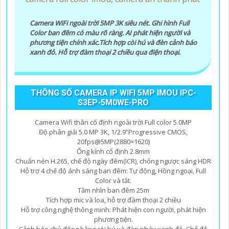
Camera WiFi ngoài trời 5MP 3K siêu nét. Ghi hình Full
Color ban đêm có màu rõ ràng. AI phát hiện người và
phương tiện chính xác.Tích hợp còi hú và đèn cảnh báo
xanh đỏ. Hỗ trợ đàm thoại 2 chiều qua điện thoại.
THÔNG SỐ CAMERA IP WIFI 5MP IMOU IPC-
S3EP-5M0WE-PRO
Camera Wifi thân cố định ngoài trời Full color 5.0MP
Độ phân giải 5.0 MP 3K, 1/2.9”Progressive CMOS,
20fps@5MP(2880×1620)
Ống kính cố định 2.8mm
Chuẩn nén H.265, chế độ ngày đêm(ICR), chống ngược sáng HDR
Hỗ trợ 4 chế độ ánh sáng ban đêm: Tự động, Hồng ngoại, Full
Color và tắt.
Tầm nhìn ban đêm 25m
Tích hợp mic và loa, hỗ trợ đàm thoại 2 chiều
Hỗ trợ công nghệ thông minh: Phát hiện con người, phát hiện
phương tiện.
Cảnh báo chủ động bằng còi hú và đèn nháy xanh đỏ. Chế độ