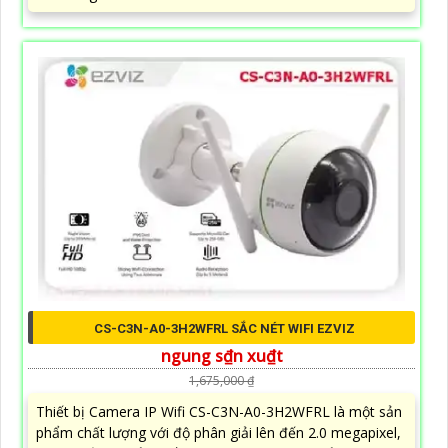
CS-C3N-A0-3H2WFRL SẮC NÉT WIFI EZVIZ
ngung s₫n xu₫t
1,675,000 ₫
Thiết bị Camera IP Wifi CS-C3N-A0-3H2WFRL là một sản
phẩm chất lượng với độ phân giải lên đến 2.0 megapixel,