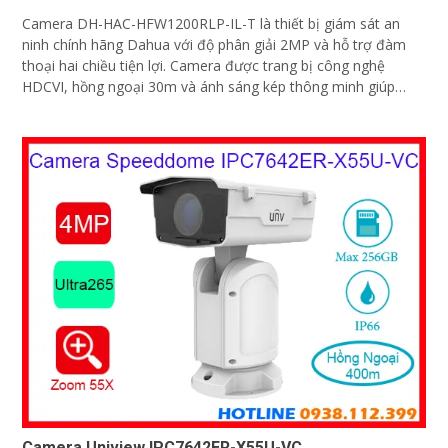
Camera DH-HAC-HFW1200RLP-IL-T là thiết bị giám sát an
ninh chính hãng Dahua với độ phân giải 2MP và hỗ trợ đàm
thoại hai chiều tiện lợi. Camera được trang bị công nghệ
HDCVI, hồng ngoại 30m và ánh sáng kép thông minh giúp
quan sát rõ cả ngày lẫn đêm cho hình ảnh có màu vào ban
đêm
Camera Uniview IPC7642ER-X55U-VC