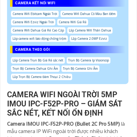
CAMERA KẾT NỐI WIFI
Camera Wifi Ebitcam Ngoài Trời
Camera Wifi Dahua Có Màu Ban Đêm
Camera Wifi Ezviz Ngoài Trời
Camera Wifi Giá Rẻ
Camera Wifi Dahua Giá Rẻ Cao Cấp
Lắp Camera Wifi Thân Dahua
Lắp camera wifi báo động chống trộm
Lắp Camera 2.0MP Ezviz
CAMERA THEO GÓI
Lắp Camera Trọn Bộ Giá Rẻ sắc nét
Trọn Bộ Camera Ip Visioncop
Trọn Bộ Camera Dahua Ghi Âm
Trọn Bộ Camera Ghi Âm
Lắp Trọn Bộ Camera Đàm Thoại 2 Chiều
CAMERA WIFI NGOÀI TRỜI 5MP
IMOU IPC-F52P-PRO – GIÁM SÁT
SẮC NÉT, KẾT NỐI ỔN ĐỊNH
Camera IMOU IPC-F52P-PRO (Bullet 2C Pro 5MP)
là
mẫu camera IP WiFi ngoài trời được nhiều khách