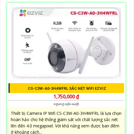
CS-C3W-A0-3H4WFRL SẮC NÉT WIFI EZVIZ
1,750,000 ₫
ngung s₫n xu₫t
Thiết bị Camera IP Wifi CS-C3W-A0-3H4WFRL là lựa chọn
hoàn hảo cho hệ thống giám sát với chất lượng sắc nét
lên đến 4.0 megapixel. Với khả năng xem được ban đêm
ở khoảng cách...