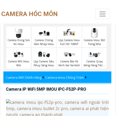
CAMERA HÓC MÔN
Camera Dùng Sim
Camera Imou 360
Camera Chống
Lắp Camera Imou
4G Imou
Trong Nhà
Xâm Nhập Imou
Full HD 1080P
Camera Wifi Imou
Lắp Camera Siêu
Camera Bảo Vệ
Camera Quay
Mới
Nhạy Sáng Imou
Vành Đai Vantech
Đóng Hàng Tiktok
Shop
Camera Wifi Chính Hãng
Camera Imou Chống Trộm
Camera IP WiFi 5MP IMOU IPC-F52P-PRO