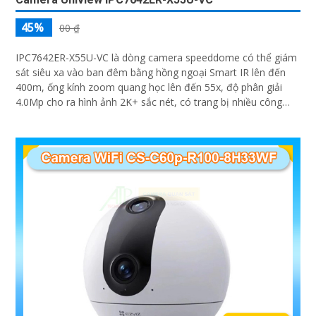
45%
00 ₫
IPC7642ER-X55U-VC là dòng camera speeddome có thể giám
sát siêu xa vào ban đêm bằng hồng ngoại Smart IR lên đến
400m, ống kính zoom quang học lên đến 55x, độ phân giải
4.0Mp cho ra hình ảnh 2K+ sắc nét, có trang bị nhiều công
nghệ thông minh khác