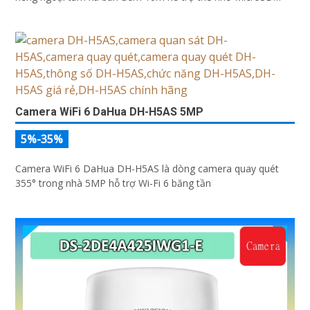
256GB ONVIF và điều khiển từ xa qua ứng dụng DMSS
Camera WiFi 6 DaHua DH-H5AS 5MP
5%-35%
Camera WiFi 6 DaHua DH-H5AS là dòng camera quay quét
355° trong nhà 5MP hỗ trợ Wi-Fi 6 băng tần