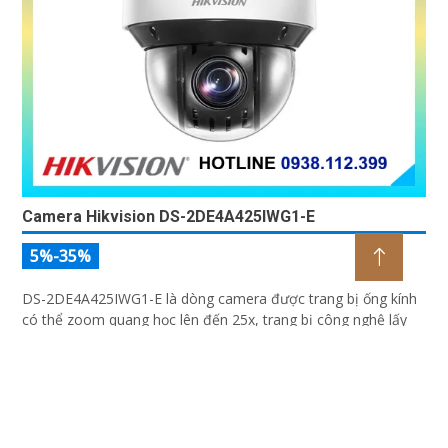
Camera Hikvision DS-2DE4A425IWG1-E
5%-35%
DS-2DE4A425IWG1-E là dòng camera được trang bị ống kính
có thể zoom quang học lên đến 25x, trang bị công nghệ lấy
nét tự động Self-learning, trang bị tính năng Ai nhận diện chính
xác tích hợp AcuSearch khi kết hợp chung với đầu ghi hình,
nhìn ban đêm bằng hồng ngoại 50m