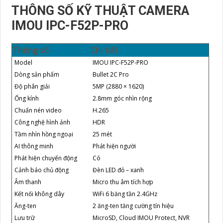
THÔNG SỐ KỸ THUẬT CAMERA
IMOU IPC-F52P-PRO
Thông số
Chi tiết
Model
IMOU IPC-F52P-PRO
Dòng sản phẩm
Bullet 2C Pro
Độ phân giải
5MP (2880 × 1620)
Ống kính
2.8mm góc nhìn rộng
Chuẩn nén video
H.265
Công nghệ hình ảnh
HDR
Tầm nhìn hồng ngoại
25 mét
AI thông minh
Phát hiện người
Phát hiện chuyển động
Có
Cảnh báo chủ động
Đèn LED đỏ – xanh
Âm thanh
Micro thu âm tích hợp
Kết nối không dây
WiFi 6 băng tần 2.4GHz
Ăng-ten
2 ăng-ten tăng cường tín hiệu
Lưu trữ
MicroSD, Cloud IMOU Protect, NVR