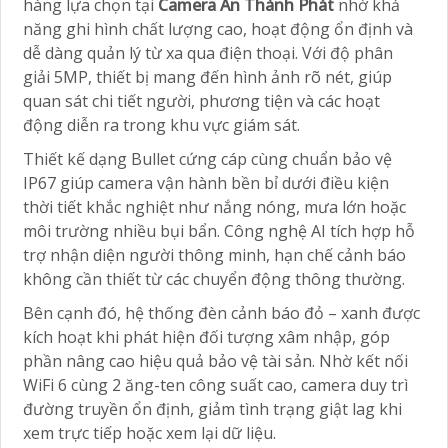
hàng lựa chọn tại
Camera An Thành Phát
nhờ khả
năng ghi hình chất lượng cao, hoạt động ổn định và
dễ dàng quản lý từ xa qua điện thoại. Với độ phân
giải 5MP, thiết bị mang đến hình ảnh rõ nét, giúp
quan sát chi tiết người, phương tiện và các hoạt
động diễn ra trong khu vực giám sát.
Thiết kế dạng Bullet cứng cáp cùng chuẩn bảo vệ
IP67 giúp camera vận hành bền bỉ dưới điều kiện
thời tiết khắc nghiệt như nắng nóng, mưa lớn hoặc
môi trường nhiều bụi bẩn. Công nghệ AI tích hợp hỗ
trợ nhận diện người thông minh, hạn chế cảnh báo
không cần thiết từ các chuyển động thông thường.
Bên cạnh đó, hệ thống đèn cảnh báo đỏ – xanh được
kích hoạt khi phát hiện đối tượng xâm nhập, góp
phần nâng cao hiệu quả bảo vệ tài sản. Nhờ kết nối
WiFi 6 cùng 2 ăng-ten công suất cao, camera duy trì
đường truyền ổn định, giảm tình trạng giật lag khi
xem trực tiếp hoặc xem lại dữ liệu.