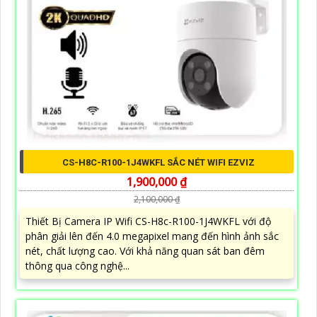
CS-H8C-R100-1J4WKFL SẮC NÉT WIFI EZVIZ
1,900,000 ₫
2,100,000 ₫
Thiết Bị Camera IP Wifi CS-H8c-R100-1J4WKFL với độ
phân giải lên đến 4.0 megapixel mang đến hình ảnh sắc
nét, chất lượng cao. Với khả năng quan sát ban đêm
thông qua công nghệ...