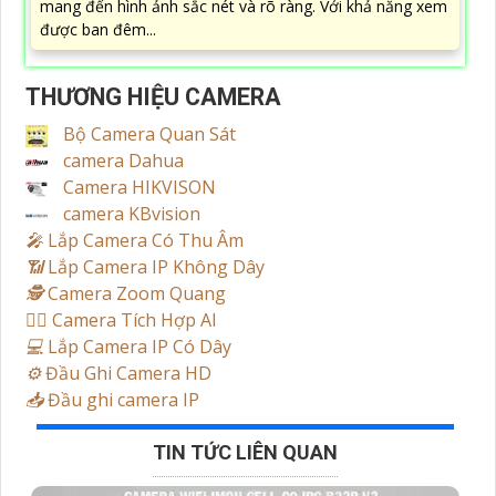
mang đến hình ảnh sắc nét và rõ ràng. Với khả năng xem
được ban đêm...
THƯƠNG HIỆU CAMERA
Bộ Camera Quan Sát
camera Dahua
Camera HIKVISON
camera KBvision
️🎤️
Lắp Camera Có Thu Âm
📶
Lắp Camera IP Không Dây
🕵️
Camera Zoom Quang
🧛‍♀️
Camera Tích Hợp AI
💻
Lắp Camera IP Có Dây
⚙️
Đầu Ghi Camera HD
📥
Đầu ghi camera IP
TIN TỨC LIÊN QUAN